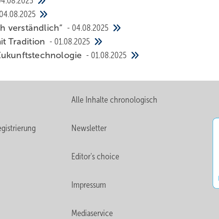
04.08.2025
04.08.2025
ch ver­ständ­lich“
04.08.2025
 Tra­di­ti­on
01.08.2025
ukunfts­tech­no­logie
01.08.2025
Alle Inhalte chronologisch
gistrierung
Newsletter
Editor's choice
Impressum
Mediaservice