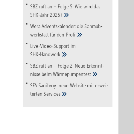
SBZ ruft an – Folge 5: Wie wird das
SHK-Jahr
2026?
Wera Adventskalender: die Schraub­
werk­statt für den
Pro­fi
Live-Video-Support im
SHK-Handwerk
SBZ ruft an – Folge 2: Neue Erkennt­
nisse beim
Wärme­pumpen­test
SFA Sanibroy: neue Web­site mit erwei­
terten
Services