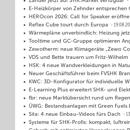
Zander jetzt auf SHK.Mar­ket ver­füg­bar
E-Heiz­kör­per von Zehnder ent­spre­chen Ö
HEROcon 2026: Call for Speaker er­öff­n
Reflex Cube tourt durch Europa
19.08.2
Wärmepläne unverbindlich: Hei­zung jetzt 
Tooltime und GC-Gruppe opti­mie­ren Ang
Zewotherm: neue Klimageräte „Zewo Co
VDS und Bette trauern um Fritz-Wilhelm
HSK: 4 neue Wand­ver­klei­dun­gen in Natu
Neuer Ge­schäfts­füh­rer beim FVSHK Bra
KWC: 3D-Konfigurator für indi­vi­duelle 
E-Learning Plus erweitert SHK- und Ele
fbr: neue Markt­über­sicht rund um Regen
ÜWG: Bestands­an­lagen mit Green Fuels
Sita: 4 neue Einbau-Videos fürs Dach
1
Systeme für SHK-Profis: kom­pakt, luft­rei­