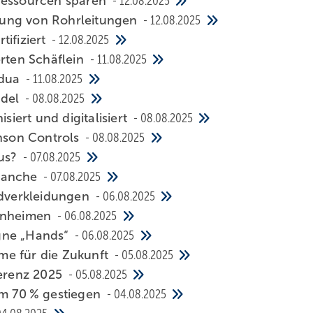
n Ressourcen sparen
12.08.2025
­tung von Rohr­lei­tun­gen
12.08.2025
i­fi­ziert
12.08.2025
er­ten Schäf­lein
11.08.2025
a­dua
11.08.2025
­del
08.08.2025
rt und di­gi­ta­li­siert
08.08.2025
nson Controls
08.08.2025
us?
07.08.2025
Branche
07.08.2025
er­klei­dun­gen
06.08.2025
n­hei­men
06.08.2025
­gne „Hands“
06.08.2025
­me für die Zu­kunft
05.08.2025
e­renz 2025
05.08.2025
um 70 % gestiegen
04.08.2025