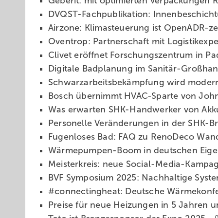
Geberit: mit opti­mier­ten Ver­pa­ckun­ge
DVQST-Fach­pu­bli­ka­ti­on: In­nen­be­schich
Airzone: Kli­ma­steue­rung ist Open­ADR-zer­t
Oventrop: Part­ner­schaft mit Lo­gis­tik­ex­p
Clivet eröffnet For­schungs­zen­trum in P
Digitale Bad­pla­nung im Sa­ni­tär-Groß­han
Schwarzarbeitsbekämpfung wird mo­der­ni­sie
Bosch übernimmt HVAC-Sparte von Joh
Was erwarten SHK-Handwerker von Akk
Personelle Veränderungen in der SHK-
Fugenloses Bad: FAQ zu RenoDeco Wand­v
Wärmepumpen-Boom in deut­schen Ei­ge
Meisterkreis: neue Social-Media-Kam­pa
BVF Symposium 2025: Nach­hal­ti­ge Sys­te
#connectingheat: Deut­sche Wär­me­kon­f
Preise für neue Heizungen in 5 Jahren 