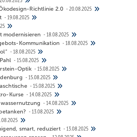
20.08.2025
ko­de­sign-Richt­linie 2.0
20.08.2025
et
19.08.2025
025
mo­der­ni­sie­ren
18.08.2025
e­bots-Kommu­ni­ka­tion
18.08.2025
ol“
18.08.2025
 Pahl
15.08.2025
r­stein-Optik
15.08.2025
n­den­burg
15.08.2025
Wasch­tische
15.08.2025
ktro-Kurse
14.08.2025
­wasser­nut­zung
14.08.2025
 be­tanken?
13.08.2025
3.08.2025
ni­gend, smart, redu­ziert
13.08.2025