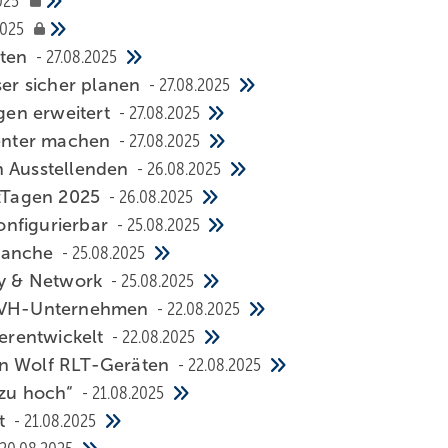
025
2025
hten
27.08.2025
ser sicher planen
27.08.2025
en er­wei­tert
27.08.2025
­en­ter ma­chen
27.08.2025
n Ausstellenden
26.08.2025
­Ta­gen 2025
26.08.2025
­fi­gu­rier­bar
25.08.2025
ran­che
25.08.2025
gy & Net­work
25.08.2025
 PVH-Un­ter­neh­men
22.08.2025
r­ent­wickelt
22.08.2025
 von Wolf RLT-Ge­rä­ten
22.08.2025
 zu hoch“
21.08.2025
ht
21.08.2025