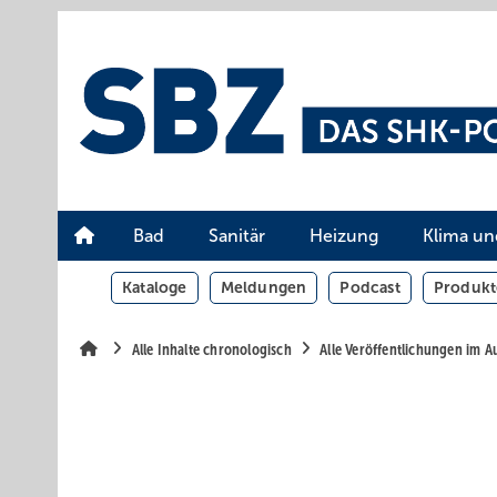
Springe
Springe
Springe
auf
auf
auf
Hauptinhalt
Hauptmenü
SiteSearch
Bad
Sanitär
Heizung
Klima un
Kataloge
Meldungen
Podcast
Produkt
Alle Inhalte chronologisch
Alle Veröffentlichungen im 