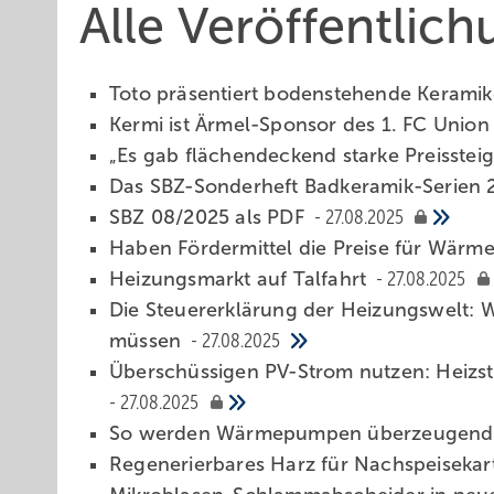
Alle Veröffentlic
Toto prä­sen­tiert boden­ste­hende Kera­mi
Kermi ist Är­mel-Spon­sor des 1. FC Uni­on 
„Es gab flächen­deckend starke Preis­ste
Das SBZ-Sonder­heft Bad­ke­ra­mik-Serien 
SBZ 08/2025 als PDF
27.08.2025
Haben Fördermittel die Preise für Wär
Heizungsmarkt auf Talfahrt
27.08.2025
Di e Steuererklärung der Heizungswelt:
müssen
27.08.2025
Ü berschüssigen PV-Strom nutzen: Heizs
27.08.2025
So werden Wärmepumpen überzeugende
Regenerierbares Harz für Nachspeiseka