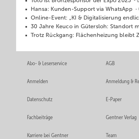
Toto ist Bronzesponsor der Expo 2025
Hansa: Kunden-Support via Whats­App
Online-Event: „KI & Di­gi­ta­li­sie­rung end­li
30 Jahre Keuco in Gü­ters­loh: Stand­ort mit
Trotz Rückgang: Flächen­hei­zung bleibt Z
Abo- & Leserservice
AGB
Anmelden
Anmeldung & Re
Datenschutz
E-Paper
Fachbeiträge
Gentner Verlag
Karriere bei Gentner
Team