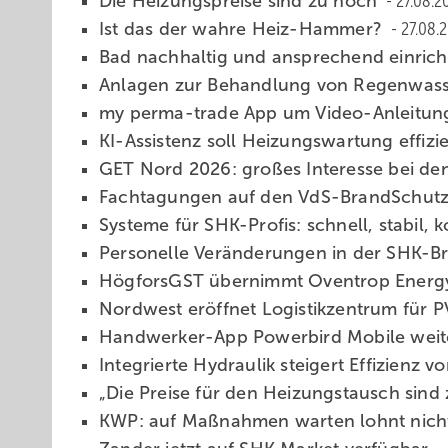
Die Heizungspreise sind zu hoch
27.08.2
Ist das der wahre Heiz-Hammer?
27.08.
Bad nachhaltig und ansprechend einric
Anlagen zur Be­hand­lung von Regen­was­
my perma-trade App um Video-An­lei­tun­g
KI-Assistenz soll Hei­zungs­war­tung ef­fi­zi
GET Nord 2026: großes Interesse bei de
Fachtagungen auf den VdS-Brand­Schutz
Systeme für SHK-Profis: schnell, stabil, kon
Personelle Ver­än­de­run­gen in der SHK-B
HögforsGST über­nimmt Oven­trop En­er­
Nordwest eröffnet Lo­gis­tik­zen­trum für
Handwerker-App Power­bird Mobile wei­te
Integrierte Hydraulik stei­gert Ef­fi­zi­enz
„Die Preise für den Heizungstausch sind
KWP: auf Maßnahmen warten lohnt nic