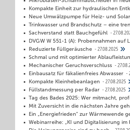
Mikr oblasen-Schlamm­abscheider in ne
Kompakte Einheit zur hydraulischen En
Neu e Umwälzpumpe für Heiz- und Sola
Trinkwasser und Brandschutz – eine tr
Sachverstand statt Bauchgefühl
27.08.20
DVGW W 551-1 (A): Probennahmen auf L
Reduzierte ­Füllgeräusche
27.08.2025
Schmal und mit optimierter ­Ablaufleistu
Mechanischer ­Geruchs­verschluss
27.08.
Einbausatz für fäkalienfreies Abwasser
Kompakte ­Kleinhebeanlagen
27.08.2025
Füllstandmessung per Radar
27.08.2025
Tag des Bades 2025: Wer mitmacht, profi
Mit Zuversicht in die nächsten Jahre geh
Ein „Energiefrieden“ zur Wärmewende g
Webinarreihe: „KI und Digitalisierung i