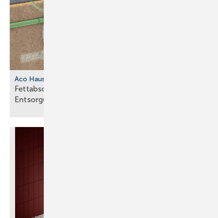
Aco Haustechnik
Fettabscheider mit separatem
Entsorgungsschacht