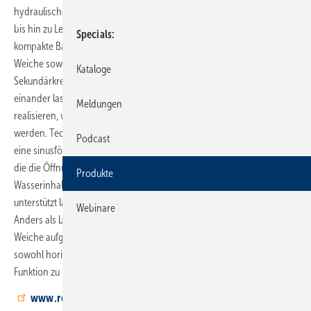
hydraulischen Weiche und wird in Anlagen von Kleinanwendungen
bis hin zu Leistungen über 10 MW ein­gesetzt. Kernmerkmale sind die
Specials
kompakte Bauweise durch die unterhalb des Verteilers angeordnete
Weiche sowie die sichere hydraulische Entkopplung von Primär- und
Kataloge
Sekundärkreis. Durch die direkte Anordnung der Heizkreise neben­
einander lassen sich Systeme nach dem Tichelmann-Prinzip
Meldungen
realisieren, wodurch Platz­bedarf und Montagezeit deutlich reduziert
werden. Technisch zeichnet sich der HydroFixx durch zwei durch
Podcast
eine sinus­förmige Wand getrennte Vor- und Rücklaufkammern aus, in
die die Öffnungen der hydraulischen Weiche münden. Der gesamte
Produkte
Wasser­inhalt der Weiche dient dabei als Puffervolumen und
unterstützt längere Reak­tionszeiten beim hydraulischen Abgleich.
Webinare
Anders als bei herkömmlichen, senkrechten Bauformen kann die
Weiche aufgrund der gewollten Beimischung im Bypassbetrieb
sowohl horizontal als auch vertikal eingebaut werden, ohn e die
Funktion zu beeinträchtigen.
www.reflex-winkelmann.com