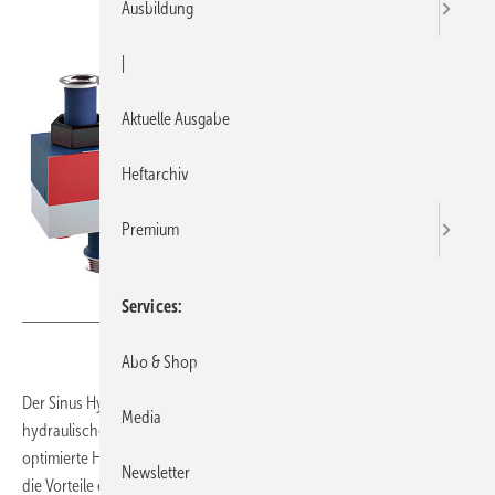
Ausbildung
|
Aktuelle Ausgabe
Heftarchiv
Premium
Bild: Reflex
Services
Abo & Shop
Der Sinus HydroFixx von Reflex ist ein Verteiler mit integrierter
Media
hydraulischer Weiche, der eine platzsparende und technisch
optimierte Heizungswasserverteilung ermöglicht. Das System vereint
Newsletter
die Vorteile eines Kompaktver­teilers mit der Funktion einer