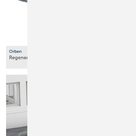
Orben
Regenerierbares Harz für
Nachspeisekartuschen