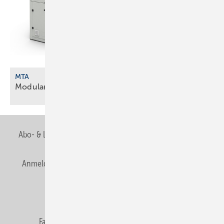
MTA
Modulare Wärmepumpen und
­Kältemaschinen
Abo- & Leserservice
AGB
Alle Inhalte chronologisch
Anmelden
Anmeldung & Registrierung
Newsletter
Datenschutz
E-Paper
Editor's choice
Fachbeiträge
Gentner Verlag
Impressum