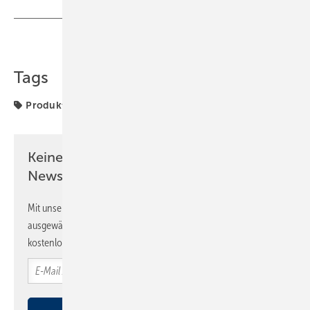
Teilen
Link kopieren
Tags
Produkte
Keine Zeit? Kein Problem mit dem SBZ
Newsletter!
Mit unserem Newsletter erhalten Sie regelmäßig von uns
ausgewählte Informationen und Neuigkeiten, gebündelt und
kostenlos direkt ins Postfach.