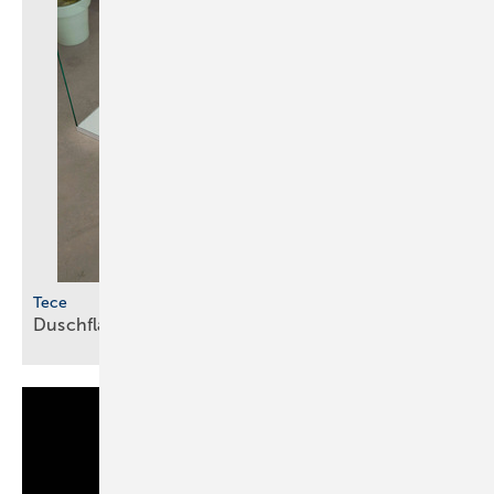
Tece
Duschflächen aus
Mineralguss