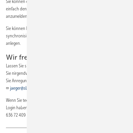
Sie können das E-Paper auf bis zu 3 Geräten nutzen. Folgen Sie
einfach den 4 Schritten von oben, um sich auf einem weiteren Gerät
anzumelden.
Sie können Ihre Anmerkungen und Lesezeichen über alle Geräte
synchronisieren. Dafür müssen Sie in der App ein separates Konto
anlegen.
Wir freuen uns über Ihre Meinung!
Lassen Sie sich vom SBZ E-Paper überzeugen, denn mehr SBZ werden
Sie nirgendwo finden. Und wenn Ihnen das SBZ E-Paper gefällt oder
Sie Anregungen haben, freuen wir uns über eine E-Mail an:
jaeger@sbz-online.de
Wenn Sie technische Probleme bei der App-Installation oder beim
Login haben, hilft Ihnen unser Support-Team unter Telefon (07 11)
636 72 409 oder per E-Mail:
service@gentner.de
.