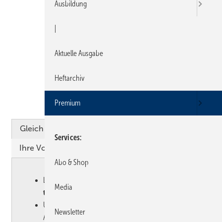
Ausbildung
Apple App Store
|
Aktuelle Ausgabe
Google Play Store
Heftarchiv
Premium
Als Browser-App
Gleich loslegen und lesen
Services
Ihre Vorteile des SBZ E-Paper
Abo & Shop
Leseprobe: Das E-Paper können Sie
unverbindlich
Media
testen
.
Um die Bibliothek der App nutzen zu können, sind
Newsletter
Anmeldedaten erforderlich.