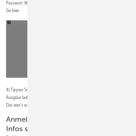
Passwort. Wie Sie ein Profil anlegen und ein Abo verknüpfen, erfahren
Sie
hier
.
4) Tippen Sie oben in der Mitte auf „Bibliothek“. Nun können Sie Ihre
Ausgabe laden.
Das war’s auch schon – viel Spaß beim Lesen und Fingertippen!
Anmelden auf bis zu 3 Geräten &
Infos synchronisieren