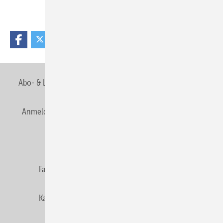
Teilen
Link kopieren
Abo- & Leserservice
AGB
Alle Inhalte chronologisch
Anmelden
Anmeldung & Registrierung
Newsletter
Datenschutz
E-Paper
Editor's choice
Fachbeiträge
Gentner Verlag
Impressum
Karriere bei Gentner
Team
Mediaservice