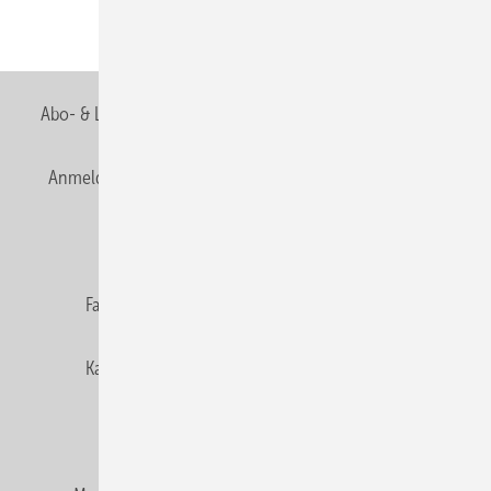
Teilen
Link kopieren
Abo- & Leserservice
AGB
Alle Inhalte chronologisch
Anmelden
Anmeldung & Registrierung
Newsletter
Datenschutz
E-Paper
Editor's choice
Fachbeiträge
Gentner Verlag
Impressum
Karriere bei Gentner
Team
Mediaservice
Mitgliedschaften und Engagement