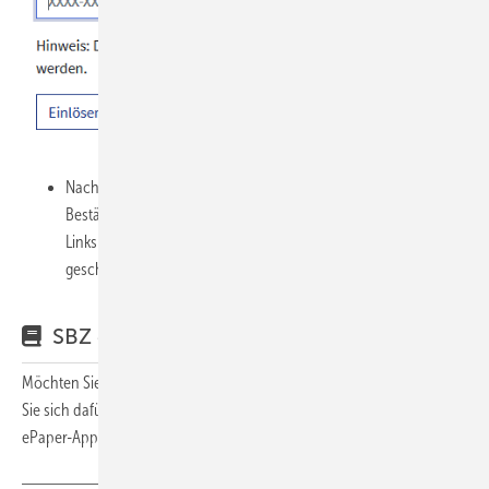
Nach Abschluss Ihrer Registrierung wird Ihnen eine Email mit
Bestätigungslink zugeschickt (24h gültig). Nach Betätigung des
Links können Sie sich auf
www.sbz-online.de
einloggen und
geschützte Artikel abrufen.
SBZ ePaper
Möchten Sie unsere Ausgaben als ePaper einsehen? Authentifizieren
Sie sich dafür einmalig mit Ihrem oben erzeugten SBZ-Profil in unserer
ePaper-App - Näheres dazu finden Sie
hier
.