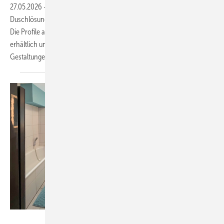
27.05.2026
-
Mit der Glasdusche Pastel bietet Roth Werke eine
Duschlösung für moderne Badkonzepte mit variabler Farbgestaltung.
Die Profile aus eloxiertem Aluminium sind in sieben Farbvarianten
erhältlich und ermöglichen sowohl dezente als auch kontrastreiche
Gestaltungen. Die Glasdusche eignet sich für
Nischen-...
Bilder: Stark-Nienhaus