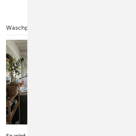
Mehr Inhalte zu WC
Waschplatz
Bilder: Stark-Nienhaus
So wir d ein Dach­schrägenbad auf nur 4 m²