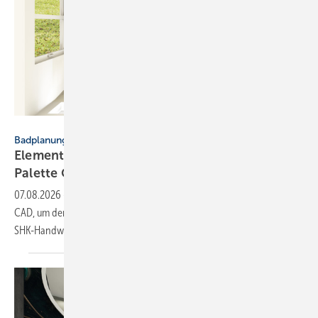
Elements
Badplanung
Elements setzt auf di­gi­ta­le Bad­pla­nung mit
Palette
CAD
07.08.2026
-
Elements nutzt die 3D-Softwarelösungen von Palette
CAD, um den Planungsprozess von Bädern zu digitalisieren und das
SHK-Handwerk zu
unterstützen.