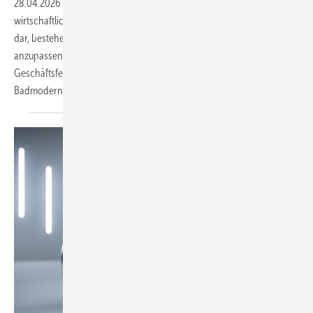
28.04.2026
-
Die Nachrüstung von Badewannentüren stellt eine
wirtschaftlich und technisch vergleichsweise einfache Möglichkeit
dar, bestehende Bäder an veränderte Nutzungsanforderungen
anzupassen. Für SHK-Betriebe eröffnet das Konzept ein zusätzliches
Geschäftsfeld im Bereich der Teilsanierung und der altersgerechten
Badmodernisierung.