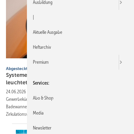
Ausbildung
|
Aktuelle Ausgabe
Heftarchiv
Premium
Glassdesign
Abgesteckt
Systeme für SHK-Profis: frei ­auf­stell­bar, be­
leuch­tet,
in­stal­lier­fer­tig
Services
24.06.2026
-
Sole/Wasser-Wärmepumpe mit R290, Fettabscheider für
Abo & Shop
Gewerbeküchen, modulare Kältemaschinen und Wärmepumpen,
Badewanne aus Mineralwerkstoff, Messkasten mit
Media
Zirkulationsventil.
Newsletter