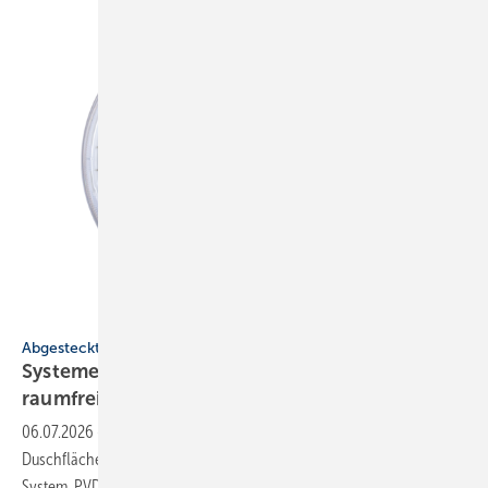
Molliné
Abgesteckt
Systeme für SHK-Profis: medien­be­stän­dig, tot­
raum­frei,
subtil
06.07.2026
-
Hebeanlagen für Grauwasser, Ab­luft-WP für innen,
Dusch­flä­chen aus Mineral­guss, Unter­putz­was­ser­zäh­ler mit Koax-
System, PVD-Ober­flä­chen in
Bronze.