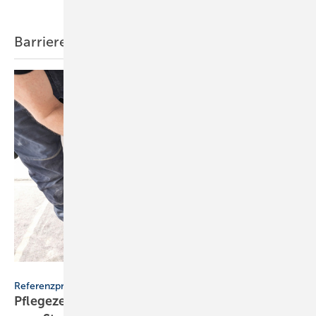
Barrierefreiheit
Geberit
Referenzprojekt Geberit
Pflegezentrum Pful­len­dorf: Dusch-WCs wer­den