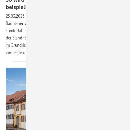
beispielhaft
modernisiert
25.03.2026
-
Bei der Planung eines Dachschrägenbades steht der
Badplaner vor der Herausforderung, den Raum sinnvoll und
komfortabel einzurichten. Ganz wichtig dabei: Die Einschränkungen
der Standhöhe sind zu beachten. Die Konzeptplanung muss zwingend
im Grundriss und in der Ansicht erfolgen, um Planungsfehler zu
vermeiden. Andrea Stark-Nienhaus zeigt, wie das klappen
kann.