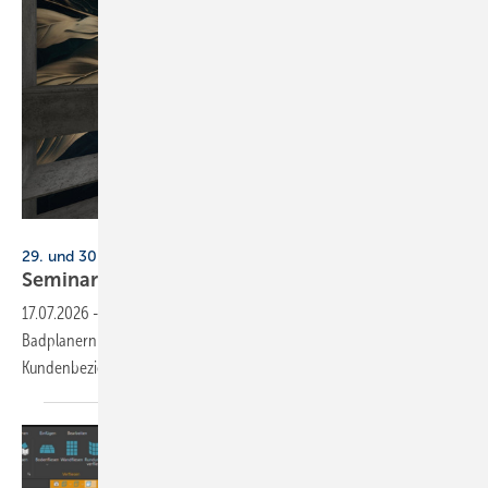
Maier-Römlein / Höbing
29. und 30. Oktober 2026, Köln
Seminar: Kun­den­bin­dung im
Bad­ver­kauf
17.07.2026
-
Ein 2-tägiges Seminar von Dein Creativ Lab vermittelt
Badplanern und -verkäufern Strategien für stärkere
Kundenbeziehungen und effizientere
Verkaufsgespräche.