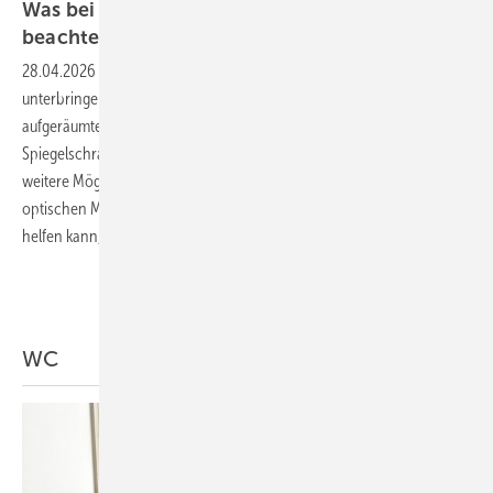
Was bei auf Maß gefertigten Badmöbeln zu
beachten
ist
28.04.2026
-
In jedes Bad gehört Stauraum, um diverse Utensilien
unterbringen zu können. Das ist das Geheimnis eines immer
aufgeräumten Badezimmers. Aus Platzgründen werden meist
Spiegelschrank und Waschtischunterschrank kombiniert. Es gibt aber
weitere Möglichkeiten, Schränke zu verbauen und damit sogar
optischen Mehrwert zu erhalten. Wie dabei echte Handwerkskunst
helfen kann, beschreibt Andrea
Stark-Nienhaus.
Mehr Inhalte zu DUSCHPLATZ
WC