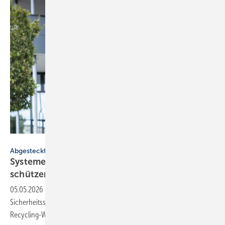
Schöffel Pro / Werbefotografie Weiss
Abgesteckt
Systeme für SHK-Profis: robust, nach­hal­tig,
schützend
05.05.2026
-
Hosen mit Stretch-Zonen, nach­rüst­bare Dusch-Funk­tion,
Sicher­heits­schuhe für vier Schutz­klassen, neue fugen­lose Dekore,
Recy­cling-Work­wear.