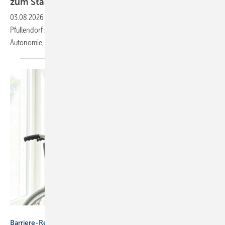
zum
Stan­dard
03.08.2026
-
Das neue Pflegezentrum „Residenz am Roten Bühl“ in
Pfullendorf setzt flächendeckend auf Dusch-WCs: für mehr
Autonomie, Personalentlastung und
Wirtschaftlichkeit.
Adobe Stock / image and icon
Barriere-Reduzierung