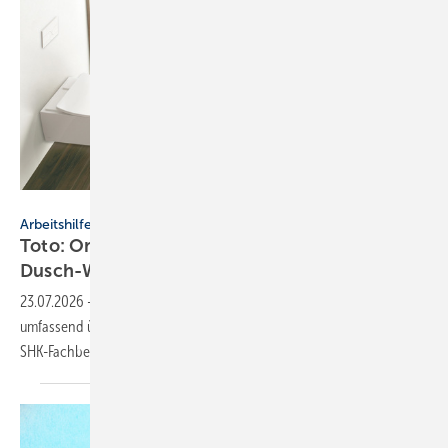
Toto
Arbeitshilfe
Toto: Online-Rat­ge­ber zur
Dusch-WC-Be­ra­tung
23.07.2026
-
Der neue Ratgeber des Herstellers Toto soll Endkunden
umfassend über Dusch-WCs informieren und damit die Beratung im
SHK-Fachbetrieb
erleichtern.