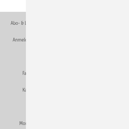
Teilen
Link kopieren
Abo- & Leserservice
AGB
Alle Inhalte chronologisch
Anmelden
Anmeldung & Registrierung
Newsletter
Datenschutz
E-Paper
Editor's choice
Fachbeiträge
Gentner Verlag
Impressum
Karriere bei Gentner
Team
Mediaservice
Mitgliedschaften und Engagement
Montagezeiten Heizung
Montagezeiten Sanitär