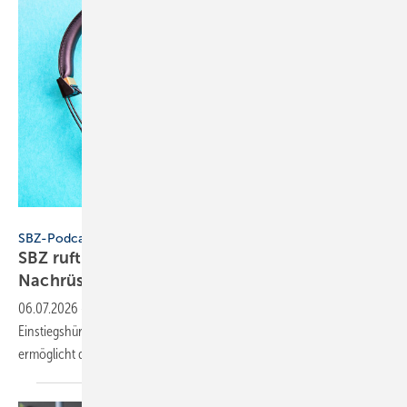
Konstantin Savusia - stock.adobe.com
SBZ-Podcast
SBZ ruft an bei Toto: Dusch-WCs zum
Nach­rüs­ten
06.07.2026
-
Die neue Podcast-Folge thematisiert, wie Toto die
Einstiegshürde für Dusch-WCs senken will. Eine spezielle WC-Keramik
ermöglicht die spätere Nachrüstung zum
Washlet.