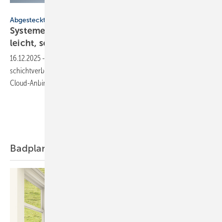
Fränkische
Abgesteckt
Systeme für SHK-Profis: strö­mungs­opti­miert,
leicht,
sen­sor­basiert
16.12.2025
-
Smartphone-Wärme­bild­ka­mera, Armaturenserie, Mehr­
schicht­ver­bund­rohr­sys­tem, frei­ste­hende Bade­wanne, Spender mit
Cloud-Anbin­dung.
Mehr Inhalte zu BADEWANNE
Badplanung