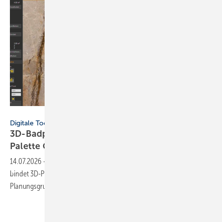
Palette CAD
Digitale Tools
3D-Badplanung: Schlüter-Sys­tem­lö­sun­gen in
Palette CAD
integriert
14.07.2026
-
Die Integration von Schlüter-Sys­tems in Palette CAD ver­
bin­det 3D-Pla­nung mit realen Pro­dukt­da­ten für eine durch­gängige
Pla­nungs­grund­lage.
Mehr Inhalte zu BADPLANUNG