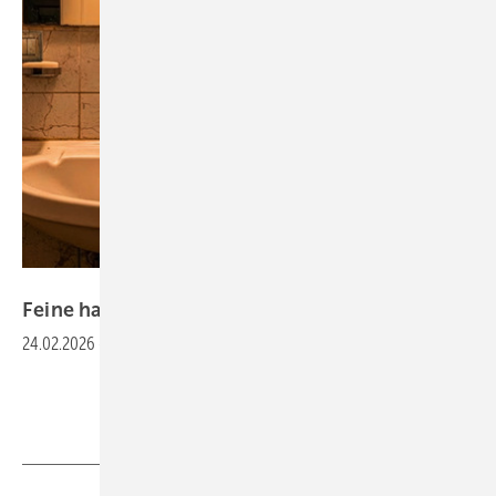
Bild: Saudagar - stock.adobe.com / KI
Feine halbe Sachen
machen
24.02.2026
-
Erfolgreiche Geschäfte im Bad mit der
Teilsanierung.
Mehr Inhalte zu WASCHPLATZ