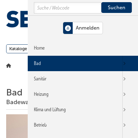
Springe
Springe
Springe
Search
auf
auf
auf
Hauptinhalt
Hauptmenü
SiteSearch
MENÜ
Home
Kataloge
Meldungen
Podcast
Produkte
Webin
Bad
Sanitär
Bad
Heizung
Badewanne
Klima und Lüftung
Betrieb