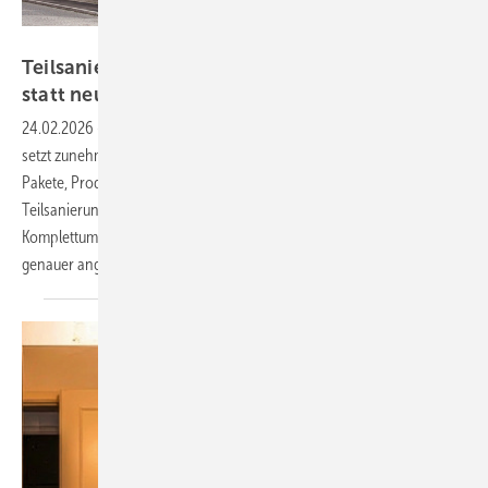
Bild: Riegler
Teilsa nierung: Einfach gezielt modernisieren
statt neu
bauen
24.02.2026
-
Der SHK-Handwerksbetrieb Riegler von Claus Friedlein
setzt zunehmend auf Teilsanierung im Bad. Von der Beratung über
Pakete, Produktauswahl und Technik bis zur Übergabe:
Teilsanierungen bieten Komfort, Effizienz und Werterhalt ohne
Komplettumbau. SBZ-Chefredakteur Dennis Jäger hat sich das
genauer
angeschaut.