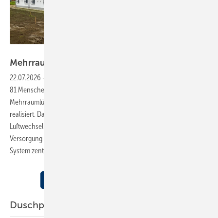
Bild: Meltem
Mehrraumlüftung mit
Wärmerückgewinnung
22.07.2026
-
In einer barrierefreien Wohnanlage mit Platz für
81 Menschen mit Behinderung wurde eine dezentrale
Mehrraumlüftung mit Lüftungsgeräten und Wärmerückgewinnung
realisiert. Das Konzept gewährleistet einen normgerechten
Luftwechsel in den einzelnen Wohneinheiten und ermöglicht die
Versorgung mehrerer Räume mit einem Gerät. Gesteuert wird das
System zentral über 18 Gateways und eine
App.
Mehr Inhalte zu BARRIEREFREIHEIT
Duschplatz