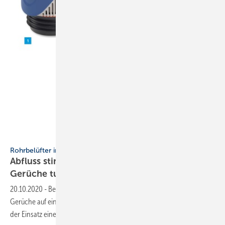
Abu-plast
Rohrbelüfter in der Gebäudeentwässerung
Abfluss stinkt: Was kann man gegen schlechte
Gerüche
tun?
20.10.2020
-
Bei einem leer gesaugten Siphon machen unangenehme
Gerüche auf ein Belüftungsproblem aufmerksam. Abhilfe kann hier
der Einsatz eines Rohrbelüfters
schaffen.