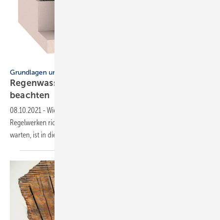
Bild: Fachvereinigung Betriebs- und Regenwassernutzung
Grundlagen und Berechnungsbeispiele
Regenwassernutzungsanlagen: Das müssen Sie
beachten
08.10.2021
-
Wie Sie Regenwassernutzungsanlagen nach geltenden
Regelwerken richtig planen, ausführen, in Betrieb nehmen und
warten, ist in diesem Beitrag
zusammengefasst.