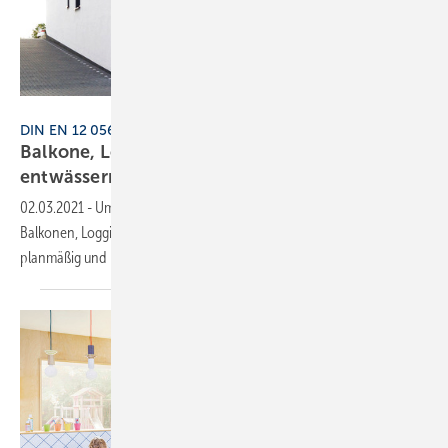
Bild: Ishorst
DIN EN 12 056-3/DIN 1986-100
Balkone, Loggien und Terrassen richtig
entwässern
02.03.2021
-
Um Überflutungsschäden zu vermeiden, muss das auf
Balkonen, Loggien und Terrassen anfallende Niederschlagswasser
planmäßig und kontrolliert abgeleitet
werden.