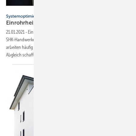
Bild: Getty Images/zvonko1959
Systemoptimierung mit Regel- und Regulierventilen
Einrohrheizungen richtig
einregulieren
21.01.2021
-
Einrohrheizungen gehören immer noch zum Alltag des
SHK-Handwerkers. Allerdings sind diese größtenteils veraltet und
arbeiten häufig sehr ineffizient. Abhilfe kann da ein hydraulischer
Abgleich schaffen. Wir zeigen
wie.