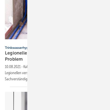
Bild: A. Bürschgens
Trinkwasserhygiene
Legionellen: So wird Kaltwasser nicht zum
Problem
10.08.2021
-
Kaltwasser, das sich auf über 25 °C erwärmt, kann mit
Legionellen verseucht werden. Ein Beispiel aus der
Sachverständigenpraxis zeigt, wie das verhindert
wird.