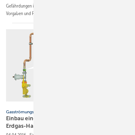
Gefährdungen ist wesentlich für die Trinkwasserhygiene. Diese ­
Vorgaben und Regeln sind zu
beachten.
Mertik Maxitrol
Gasströmungswächter
Einbau eines Strömungswächters in der
Erdgas-Hausinstallation