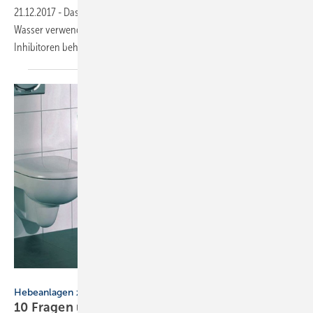
21.12.2017
-
Dass zum Befüllen einer neuen Heizungsanlage entsalztes
Wasser verwendet wird ist klar. Doch soll es zusätzlich auch noch mit
Inhibitoren behandelt
werden?
Wilo
Hebeanlagen zur begrenzten Verwendung
10 Fragen und Antworten zu
Kleinhebeanlagen