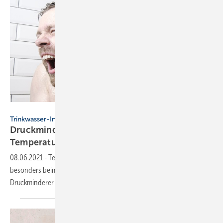
koldunova - stock.adobe.com
Trinkwasser-Installation
Druckminderer als Lösung bei
Temperaturschwankungen
08.06.2021
-
Temperaturschwankungen des Mischwassers werden
besonders beim Duschen empfindlich wahrgenommen.
Druckminderer können hier Abhilfe
schaffen.