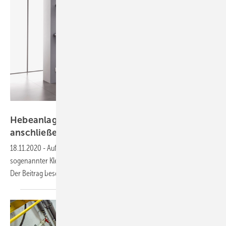
Bild: SFA Sanibroy
Hebeanlagen nach DIN EN 12 050-3
anschließen: So
gehts
18.11.2020
-
Aufgrund ihrer Verwendung sind bei der Installation
sogenannter Kleinhebeanlagen einige wichtige Dinge zu beachten.
Der Beitrag beschreibt,
welche.