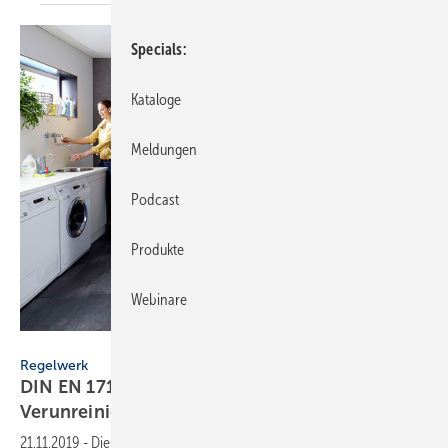
Specials
Kataloge
Meldungen
Podcast
Produkte
Webinare
Bild: Resideo
Regelwerk
DIN EN 1717: So wird Trinkwasser gegen
Verunreinigungen
geschützt
21.11.2019
-
Die Absicherung gegen Beeinträchtigungen oder