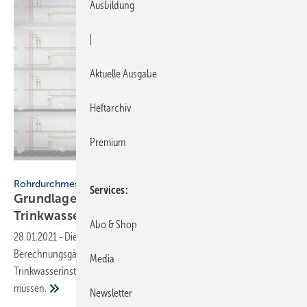
Ausbildung
|
Aktuelle Ausgabe
Heftarchiv
Premium
Geberit
Rohrdurchmesser nach DIN 1988-300
Services
Grundlagen zur Dimensionierung der
Trinkwasserinstallation nach DIN
1988-300
Abo & Shop
28.01.2021
-
Die DIN 1988-300 beschreibt die anzuwendenden
Berechnungsgänge zur Dimensionierung von
Media
Trinkwasserinstallationen. Dieser Beitrag verrät was Sie wissen
müssen.
Newsletter