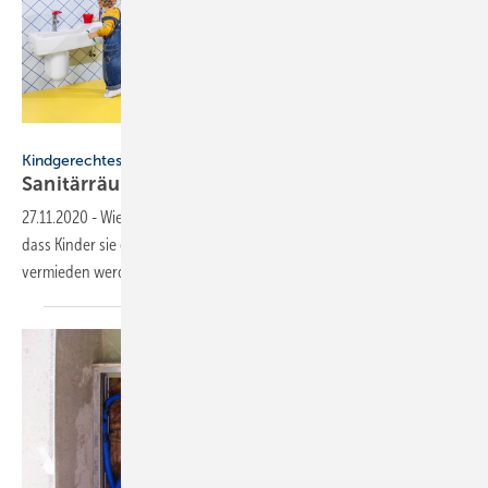
Bild: Villeroy & Boch
Kindgerechtes Bad
Sanitärräume in
Kindertagesstätten
27.11.2020
-
Wie Sie Sanitärräume in Kindertagesstätten so gestalten,
dass Kinder sie gerne und selbstständig nutzen und Unfälle
vermieden werden, erläutert der
Beitrag.