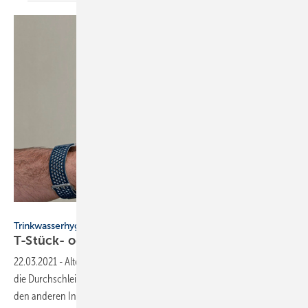
Uponor
Trinkwasserhygiene
T-Stück- oder
Durchschleif-Ringinstallation?
22.03.2021
-
Alternativ zur T-Stück- oder Reihen-Installation gibt es
die Durchschleif-Ringinstallation. Wie wirkt sie sich im Vergleich zu
den anderen Installationsarten
aus?