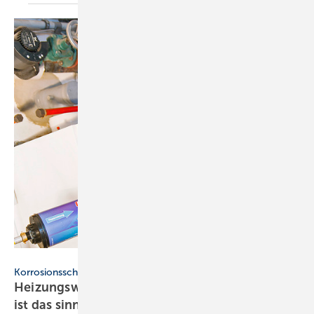
Sentinel
Korrosionsschäden verhindern
Heizungswasser mit Inhibitoren behandeln –
ist das
sinnvoll?