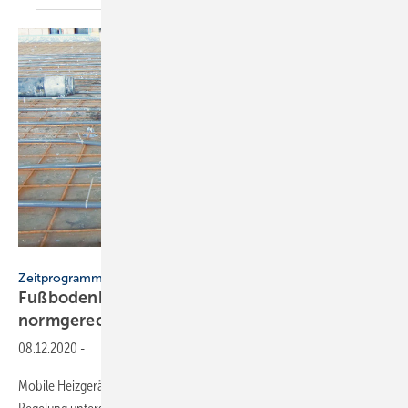
Wolfgang Heinl
Zeitprogramme erfüllen die Vorschriften
Fußbodenheizung: So wird Estrich
normgerecht
getrocknet
08.12.2020
-
Mobile Heizgeräte mit einer für die Estrichaufheizung konzipierten