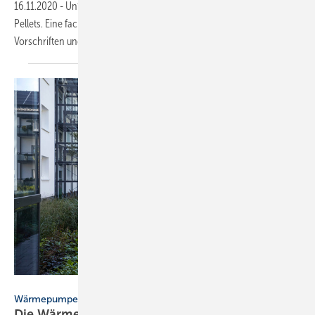
16.11.2020
-
Unfälle mit Lagern zeigen das Gefahrenpotenzial von
Pellets. Eine fachgerechte Installation begrenzt das Risiko.
Vorschriften und Tipps gibts im
Beitrag.
Bild: Stiebel Eltron / Bundesverband Wärmepumpe (BWP)
Wärmepumpen im Bestand – SBZ-Serie, Teil 5
Die Wärmepumpe im unsanierten Ein- und