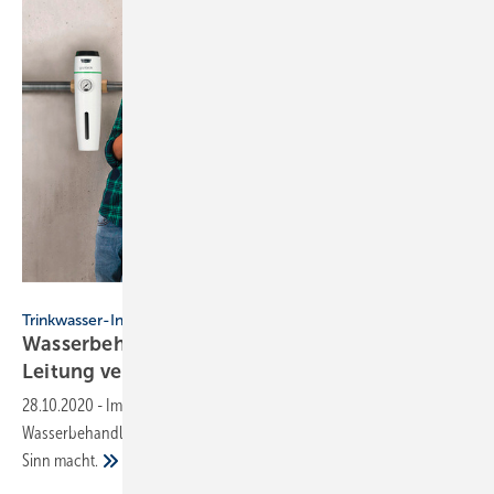
Grünbeck Wasseraufbereitung
Trinkwasser-Installation
Wasserbehandlung: Kalk und Rost in der
Leitung
verhindern
28.10.2020
-
Im Beitrag werden die gängigsten Arten der
Wasserbehandlung und ihre Wirkungsweisen erläutert und wann dies
Sinn
macht.