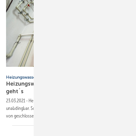
Bild: Getty Images / zazamaza
Heizungswasser aufbereiten
Heizungswasser entsalzen und enthärten: So
geht´s
23.03.2021
-
Heizungswasser entsalzen und enthärten ist
unabdingbar. So bereiten Sie Trinkwasser für den sicheren Betrieb
von geschlossenen Heizungsanlagen richtig
auf.