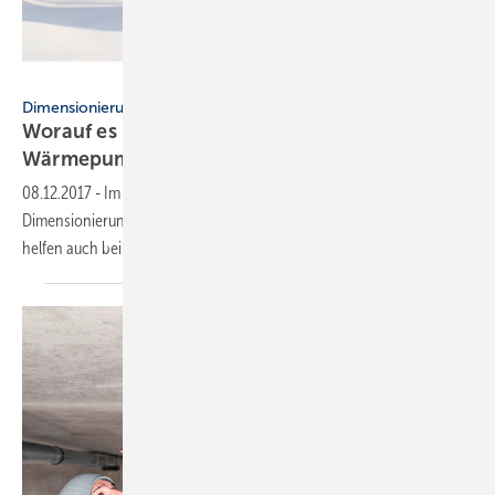
www.aircon.panasonic.de
Dimensionierung
Worauf es bei der Auslegung einer
Wärmepumpe
ankommt
08.12.2017
-
Im Beitrag wird ein Verfahren zur überschlägigen
Dimensionierung von Wärmepumpen vorgestellt. Die Grundlagen
helfen auch bei der Auslegung per
Software.