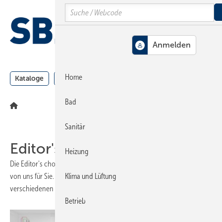
Springe
Springe
Springe
Search
auf
auf
auf
Hauptinhalt
Hauptmenü
SiteSearch
MENÜ
Home
Kataloge
Meldungen
Podcast
Produkte
Webin
Bad
Sanitär
Editor's choice
Heizung
Die Editor's choice ist eine Reihe von speziell ausgewählten Inhalten
von uns für Sie. Auf einen Blick finden Sie hier relevante Themen aus
Klima und Lüftung
verschiedenen Bereichen der Branche.
Betrieb