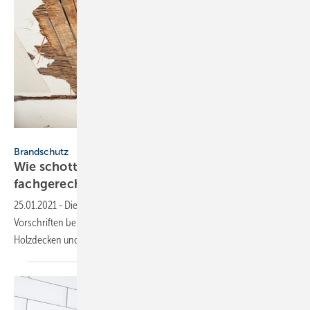
Bild: SWS Radebeul
Brandschutz
Wie schottet man Rohre in Holzbalkendecken
fachgerecht
ab?
25.01.2021
-
Dieser Beitrag gibt Hinweise auf die einzuhaltenden
Vorschriften beim Einbau von Kabel- und Rohrabschottungen in
Holzdecken und zeigt Lösungsmöglichkeiten
auf.