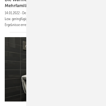
Mehrfamilienhaus
14.01.2022
-
Der Beitrag zeigt an zwei Beispielen, wie Häuser, die nicht
bzw. geringfügig saniert wurden, mit Wärmepumpen trotzdem gute
Ergebnisse
erreichen.
Adobe Stock / mariesacha