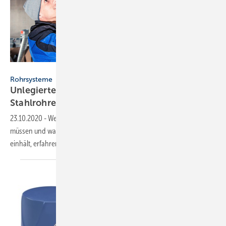
Geberit / www.FlorianGerla.ch
Rohrsysteme
Unlegierter Stahl: Das ist beim Einsatz von C-
Stahlrohren zu
beachten
23.10.2020
-
Welche Bedingungen bei C-Stahlrohren gegeben sein
müssen und was mit dem Werkstoff passiert, wenn man sie nicht
einhält, erfahren Sie in diesem
Beitrag.