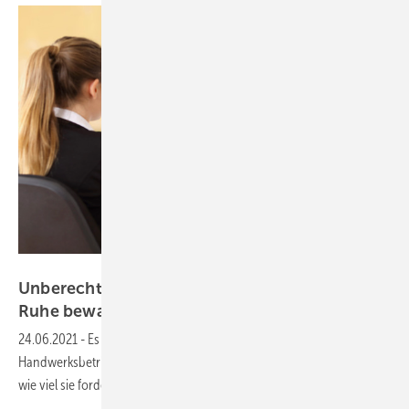
Bild: iStock / Getty Images Plus / AntonioGuillem
Unberechtigte Kundenreklamation: Erstmal
Ruhe
bewahren
24.06.2021
-
Es gibt Kundenreklamationen, an denen der
Handwerksbetrieb keine Schuld hat. Und Kunden, die testen wollen,
wie viel sie fordern können. So gehen Sie damit
um.