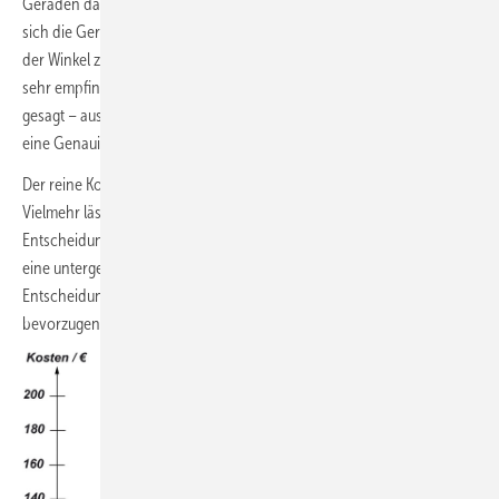
Geraden darstellen. Bei einem Stundensatz von 60 Euro schneiden
sich die Geraden zwischen elf und zwölf Rohrleitungen. Allerdings ist
der Winkel zwischen diesen Geraden flach. Das heißt, das Ergebnis ist
sehr empfindlich gegenüber Veränderungen der Parameter, die – wie
gesagt – aus Annahmen bestehen. Die Vergleichsrechnung gibt also
eine Genauigkeit vor, die in der Praxis nicht vorhanden ist.
Der reine Kostenvergleich liefert damit keine belastbaren Ergebnisse.
Vielmehr lässt sich festhalten, dass die Zahl der Rohrleitungen für die
Entscheidung, ob eine Einzel- oder Schienenmontage sinnvoller ist,
eine untergeordnete
Relevanz
hat. Es gibt andere Kriterien, die für die
Entscheidung, ob die Schiene oder die Einzelaufhängung zu
bevorzugen ist, wesentlich relevanter sind.