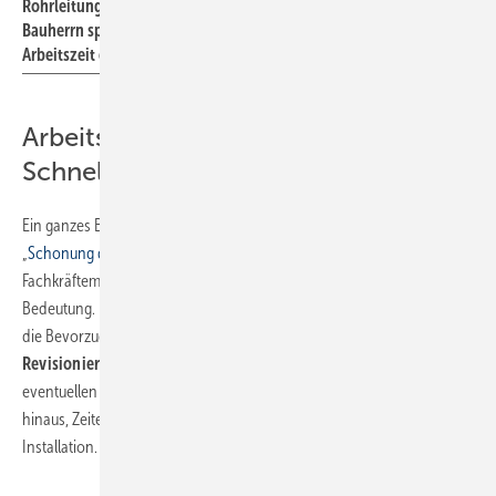
Rohrleitungen. Das heißt: Bei vergleichbaren Gesamtkosten für den
Bauherrn spart der ausführende Betrieb bei der Schienenmontage
Arbeitszeit ein.
Arbeitszeit reduzieren mit
Schnellmontagetechniken
Ein ganzes Bündel von Kriterien lässt sich unter dem Oberbegriff
„
Schonung des Faktors Arbeit
“ zusammenfassen. In Zeiten des
Fachkräftemangels ist diese für unsere gesamte Branche von zentraler
Bedeutung. Bei der
Rohrleitungsmontage
wären die Punkte, die für
die Bevorzugung der Schienenmontage sprechen,
Revisionierbarkeit
bei nachträglichen Änderungswünschen oder
eventuellen Montagefehlern, Erweiterbarkeit auch über das Gewerk
hinaus, Zeitersparnis und last but not least die Ästhetik der
Installation.