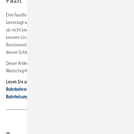
Fazit
Eine Faustformel wie: „Ab X Rohrleitungen sollte die Schienenmontage
bevorzugt werden“, macht wenig Sinn. Vielmehr stellt sich die Frage,
ob nicht bereits ab zwei Rohrleitungen eine Montageschiene die
bessere Lösung darstellt. Die Argumente in den Abschnitten
Revisionierbarkeit, Erweiterbarkeit, Zeitersparnis und Ästhetik legen
diesen Schluss nahe.
Dieser Artikel ist eine Überarbeitung des Artikels „Turbo für die
Wertschöpfung “ von Dr. Uwe Bolz, erschienen in SBZ 14-2020.
Lesen Sie auch:
Rohrbefestigung mit Montageschienen
Rohrleitungen befestigen
Teilen
Link kopieren