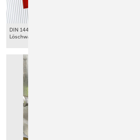
DIN 14462: Was für SHK-Betriebe zu
Löschwasseranlagen relevant
ist