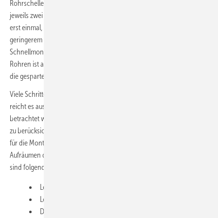
Rohrschelle montieren. Die Alternative hierzu sind Schienen, die mit
jeweils zwei Dübeln in der Decke fixiert werden. Hängt die Schiene
erst einmal, dann lassen sich die einzelnen Rohre jeweils mit
geringerem Aufwand befestigen – vor allem wenn der Monteur
Schnellmontagesysteme verwendet. Ab einer gewissen Anzahl von
Rohren ist also die Schienenmontage definitiv kostengünstiger, weil
die gesparte Arbeitszeit immer mehr ins Gewicht fällt.
Viele Schritte sind bei beiden Montagevarianten gleich. Deshalb
reicht es aus, wenn für einen Vergleich lediglich die Arbeitsschritte
betrachtet werden, bei denen sich die Arbeiten unterscheiden. Nicht
zu berücksichtigen wären deshalb zum Beispiel die Bereitstellung der
für die Montage erforderlichen Werkzeuge und Teile sowie das
Aufräumen des Arbeitsplatzes hinterher. Bei der Einzel­aufhängung
sind folgende variable Größen beim Zeitaufwand zu berücksichtigen:
Leiter stellen pro Loch (1 min),
Loch anzeichnen und bohren (2 min),
Dübel setzen (1 min),