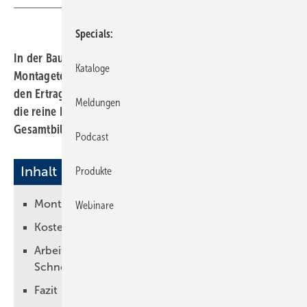
Specials
In der Bauphase sind Baustellenorganisation und
Kataloge
Montagetechnik die entscheidenden Faktoren, die über
den Ertrag des Gesamtprojekts entscheiden. Dabei bildet
Meldungen
die reine Kostenkalkulation nur einen Ausschnitt des
Gesamtbildes ab.
Podcast
Inhalt
Produkte
Montageschienen vs. Einzelaufhängungen
Webinare
Kostenfaktor: Material und Arbeitszeit
Arbeitszeit reduzieren mit
Schnellmontagetechniken
Fazit