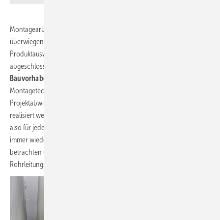
Montagearbeiten sind das, was der SHK-Installateur vor Ort
überwiegend ausführt. Verkaufsgespräche, Vertragsverhandlungen,
Produktauswahl, Planungen und Bestellungen sind dann bereits
abgeschlossen und sollten die Grundlage für ein
erfolgreiches
Bauvorhaben
liefern. Damit werden Organisation und
Montagetechnik zu den wichtigsten Faktoren in der Phase der
Projektabwicklung. Sie entscheiden, ob der erwartete Gewinn
realisiert werden kann – oder ob die Baustelle Verluste einfährt. Es ist
also für jeden Betrieb sinnvoll, einzelne Abläufe oder Teilgewerke
immer wieder kritisch und aus verschiedenen Perspektiven zu
betrachten und gegebenenfalls zu optimieren. Das soll hier für die
Rohrleitungsmontage geschehen.