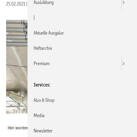
Ausbildung
25.02.2021
|
Druckvorschau
|
Aktuelle Ausgabe
Heftarchiv
Premium
Services
Abo & Shop
Media
Bild: Mefa
Hier wurden Montageschienen für die Rohrleitungsmontage verwendet.
Newsletter