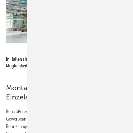
Bild: Mefa
In Hallen sind Rasterdecken aus Montageschienen eine flexible
Möglichkeit zur Zuführung von Betriebsmitteln und Energie.
Montageschienen vs.
Einzelaufhängungen
Bei größeren Wohngebäuden und erst recht in Industrie- und
Gewerbeanlagen ist die
Verwendung von Montageschienen
für die
Rohrleitungsmontage nicht mehr wegzudenken. Bei