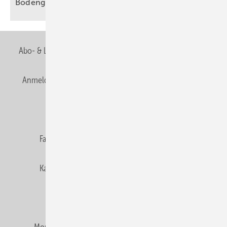
Bodengleiche Duschen sicher
entwässern
Abo- & Leserservice
AGB
Alle Inhalte chronologisch
Anmelden
Anmeldung & Registrierung
Newsletter
Datenschutz
E-Paper
Editor's choice
Fachbeiträge
Gentner Verlag
Impressum
Karriere bei Gentner
Team
Mediaservice
Mitgliedschaften und Engagement
Montagezeiten Heizung
Montagezeiten Sanitär