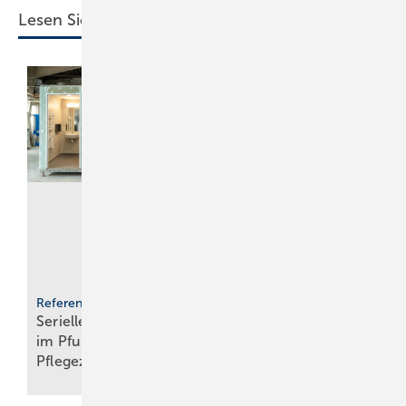
Lesen Sie auch:
Auf dem Weg zu
Referenzprojekt Geberit
Serielle Badfertigung
mehr Effizienz bei
im Pful­len­dor­fer
der
Pfle­ge­zen­trum
Wassernutzung