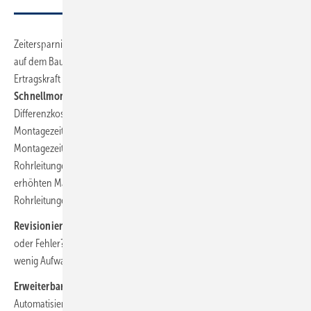
Zeitersparnis: Die qualifizierte Arbeitskraft ist der limitierende Faktor
auf dem Bau. Die Schienenmontage spart Zeit und erhöht die
Ertragskraft – vor allem beim Einsatz einer der einschlägigen
Schnellmontagetechniken
. Für die Parameter des obigen
Differenzkostenvergleichs werden bei der zweiten Grafik die reinen
Montagezeiten dargestellt. Hier liegt der Schnittpunkt, ab dem die
Montagezeiten günstiger sind, schon bei etwas über drei
Rohrleitungen. Bei der Schienenmontage lässt sich durch den
erhöhten Materialeinsatz also schon bei verhältnismäßig wenigen
Rohrleitungen Arbeitszeit in erheblichem Umfang einsparen.
Revisionierbarkeit
: Auf welcher Baustelle gibt es keine Änderungen
oder Fehler? Bei der Schienenmontage lassen sich Rohrleitungen mit
wenig Aufwand und ohne zusätzliche Löcher in der Decke korrigieren.
Erweiterbarkeit
: Die haustechnische Aufrüstung durch
Automatisierung und neue Energieträger ist im vollen Gang. Mit einer