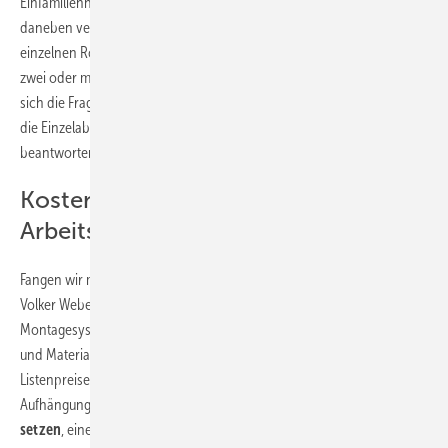
Einfamilienhäusern und Gebäuden mit wenigen Wohneinheiten sind
daneben vermehrt auch
Einzelabhängungen
zu finden. Bei einem
einzelnen Rohr dürfte das auch das Mittel der Wahl sein, aber wenn
zwei oder mehr Rohre parallel unter der Decke verlaufen, dann stellt
sich die Frage, ob hier eine
Montageschiene
nicht sinnvoller ist als
die Einzelabhängung. Und in der Tat gibt es Kriterien, die diese Frage
beantworten.
Kostenfaktor: Material und
Arbeitszeit
Fangen wir mit den Kosten für Material und Arbeitszeit an. Hierzu hat
Volker Weber, Leiter Produktmanagement der Mefa Befestigungs- und
Montagesysteme in Kupferzell für einen Vergleich von Montagezeiten
und Materialkosten ein Schema erstellt. Für das Material wurden die
Listenpreise eingesetzt. Die erforderlichen Arbeitsgänge für die
Aufhängung eines einzelnen Rohres sind: bohren, einen
Dübel
setzen
, eine
Gewindestange eindrehen
, kontern und eine