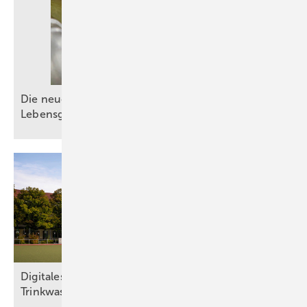
Die neue DIN EN 1717: Schutz der
Lebensgrundlage
Trinkwasser
Digitales Wassermanagement sichert
Trinkwasserhygiene in
Sportstätte