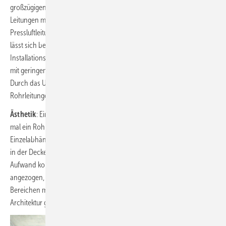
großzügigen Schienenkonstruktion lassen sich schnell weitere
Leitungen montieren wie Soleleitungen für Solarkollektoren,
Pressluftleitungen bei Gewerbebetrieben und Kabeltrassen. Dabei
lässt sich bei Bedarf vielleicht sogar noch eine weitere
Installationsebene einführen, denn wenn mehrere gedämmte Rohre
mit geringem Abstand parallel zueinander verlaufen, wird es eng.
Durch das Unterhängen weiterer Schienen lassen sich zusätzliche
Rohrleitungen auf einer anderen Höhe platzieren.
Ästhetik
: Ein guter Handwerker will auf seine Arbeit stolz sein. Hängt
mal ein Rohr etwas schief im Raum, dann ist die Korrektur bei
Einzelabhängung aufwendig und es bleibt zudem ein unschönes Loch
in der Decke. Bei Schienen lassen sich die Rohrverläufe mit geringem
Aufwand korrigieren bzw. die Schrauben werden erst dann
angezogen, wenn alle Rohre richtig hängen. Noch viel mehr gilt das in
Bereichen mit Publikumsverkehr und wenn erhöhte Ansprüche an die
Architektur gestellt werden.