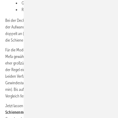
Gewindestange eindrehen und kontern (2 min),
Rohrschelle aufschrauben (1 min).
Bei der Deckenschienenmontage für eine einzelne Rohrschelle fällt
der Aufwand für das Anstellen der Leiter und das Bohren natürlich
doppelt an (6 min). Das Zusägen der Schiene kommt hinzu (3 min) und
die Schiene wird an der Decke mit zwei Dübeln befestigt (3 min).
Für die Modellrechnung wird das Schnellmontagesystem Stex 35 von
Mefa gewählt: Für dieses System ist eine halbe Minute Montagezeit
eher großzügig bemessen. Bei konventionellen Befestigungen ist in
der Regel ein höherer Zeitaufwand zu berücksichtigen. Gleich fällt bei
beiden Verfahren wiederum das
Eindrehen und Kontern
der
Gewindestange und das Anschrauben der Rohrschelle ins Gewicht (3
min). Bis auf den Stundensatz sind damit alle Bedingungen für einen
Vergleich festgelegt.
Jetzt lassen sich Vergleichskosten für
Einzelabhängungen und die
Schienenmontage
über die Zahl der Rohre in einem Schaubild als