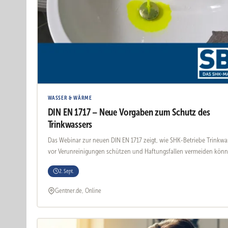
WASSER & WÄRME
DIN EN 1717 – Neue Vorgaben zum Schutz des
Trinkwassers
Das Webinar zur neuen DIN EN 1717 zeigt, wie SHK-Betriebe Trinkwa
vor Verunreinigungen schützen und Haftungsfallen vermeiden könn
2. Sept.
Gentner.de, Online