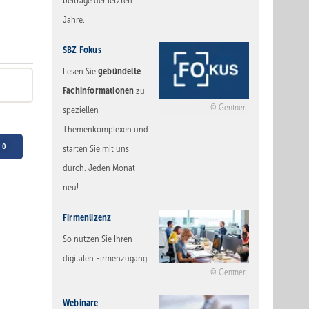
beiträge der letzten
Jahre.
SBZ Fokus
gebündelte
Lesen Sie
Fachinformationen
zu
Gentner
speziellen
Themenkomplexen und
0
starten Sie mit uns
durch. Jeden Monat
neu!
Firmenlizenz
So nutzen Sie Ihren
digitalen Firmenzugang.
Gentner
Webinare