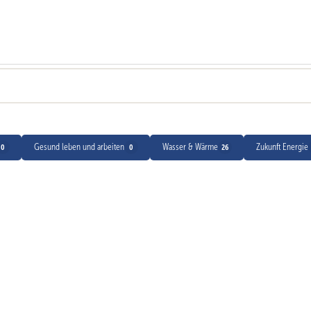
Gesund leben und arbeiten
Wasser & Wärme
Zukunft Energie
0
0
26