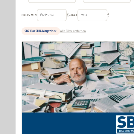
€
–
€
PREIS MIN
MAX
SBZ Das SHK-Magazin
Alle Filter entfernen