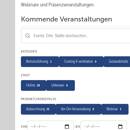
Webinare und Präsenzveranstaltungen.
Kommende Veranstaltungen
28
Veranstaltungen
gefunden
KATEGORIE
Betriebsführung
Cooling & ventilation
Gebäudehülle
2
0
STADT
Online
Unknown
28
0
PRODUKTLEBENSZYKLUS
Aufzeichnung
Vor-Ort-Veranstaltung
Webinar
25
0
3
–
VON
BIS