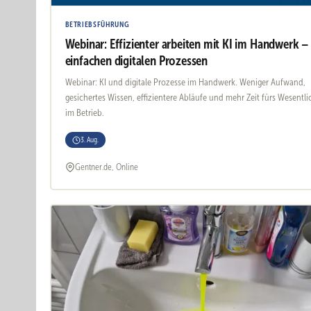
BETRIEBSFÜHRUNG
Webinar: Effizienter arbeiten mit KI im Handwerk –
einfachen digitalen Prozessen
Webinar: KI und digitale Prozesse im Handwerk. Weniger Aufwand,
gesichertes Wissen, effizientere Abläufe und mehr Zeit fürs Wesentli
im Betrieb.
3. Aug.
Gentner.de, Online