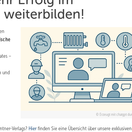
t weiterbilden!
ren
ische
ates –
an und
Erzeugt mit chatgpt d
entner-Verlags?
Hier
finden Sie eine Übersicht über unsere exklusiven