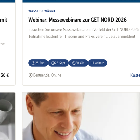
WASSER & WÄRME
 mit
Webinar: Messewebinare zur GET NORD 2026
Besuchen Sie unsere Messewebinare im Vorfeld der GET NORD 2026.
Teilnahme kostenfrei, Theorie und Praxis vereint. Jetzt anmelden!
che
25. Aug.
22. Sept.
20. Okt.
+1 weitere
30 €
Kost
Gentner.de, Online