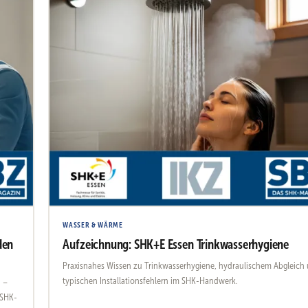
WASSER & WÄRME
den
Aufzeichnung: SHK+E Essen Trinkwasserhygiene
Praxisnahes Wissen zu Trinkwasserhygiene, hydraulischem Abgleich
typischen Installationsfehlern im SHK-Handwerk.
 –
 SHK-