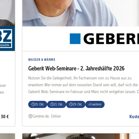
WASSER & WÄRME
Geberit Web-Seminare - 2. Jahreshälfte 2026
Nutzen Sie die Gelegenheit, Ihr Fachwissen von zu Hause aus zu
erweitern Wer immer auf dem neuesten Stand sein will, darf sich die
sser
Geberit Web-Seminare im Februar und März nicht entgehen lassen. 
en.
Themen erstrecken sich wieder von Schallschutz bis zu Anerkannte
15. Okt.
21. Okt.
29. Okt.
+3 weitere
Regeln der Technik.
30 €
Kost
Gentner.de, Online