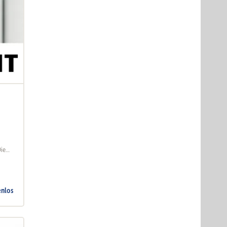
Die
enlos