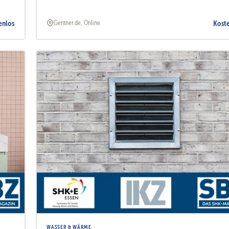
enlos
Kost
Gentner.de, Online
WASSER & WÄRME