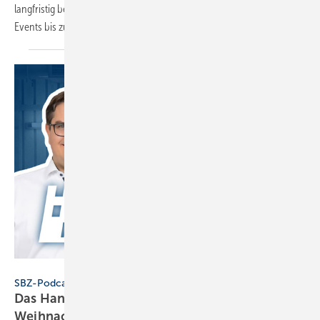
langfristig begeistern: Von innovativen Produkten und cleveren
Events bis zu automatisierten
Marketingprozessen.
SBZ / eLearningPlus
SBZ-Podcast
Das Hand­werk: Macht kur­ze Pro­zes­se –
Weih­nachts-Spe­cial