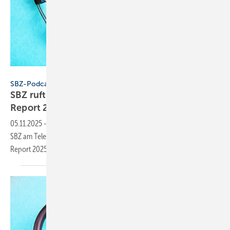
Konstantin Savusia - stock.adobe.com
SBZ-Podcast
SBZ ruft an – Folge 4: TÜV-Nutzfahrzeug-
Report
2025
05.11.2025
-
In Folge 4 von „SBZ ruft an“ spricht Dennis Jäger von der
SBZ am Telefon mit Richard Goebelt vom TÜV über den Nutzfahrzeug-
Report
2025.