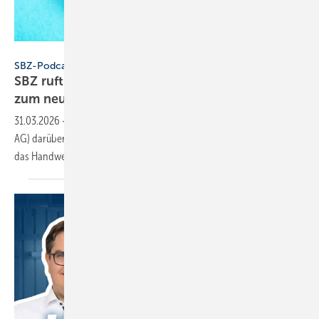
Konstantin Savusia - stock.adobe.com
SBZ-Podcast
SBZ ruft an – Folge 10: Groß­händ­ler Reisser
zum neuen
Web­auf­tritt
31.03.2026
-
SBZ spricht mit Patrick Preiß (Marketingleiter der Reisser
AG) darüber, wie ein Internetauftritt zum echten Arbeitswerkzeug für
das Handwerk
wird.