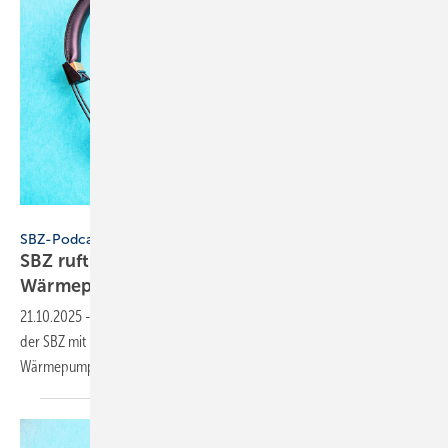
Konstantin Savusia - stock.adobe.com
SBZ-Podcast
SBZ ruft an – Folge 2: Neue Erkennt­nisse beim
Wärme­pumpen­test
21.10.2025
-
In Folge 2 von „SBZ ruft an“ telefo­niert Dennis Jäger von
der SBZ mit Reiner Metzger von Stif­tung Waren­test. Was er zum
Wärme­pumpen­test erfah­ren
hat.