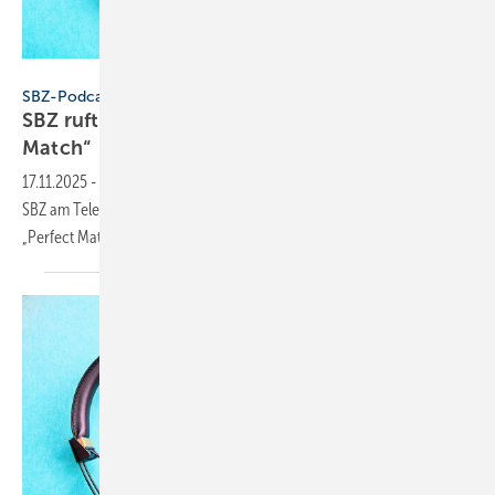
Konstantin Savusia - stock.adobe.com
SBZ-Podcast
SBZ ruft an – Folge 6: Vigour und „Perfect
Match“
17.11.2025
-
In Folge 6 von „SBZ ruft an“ spricht Dennis Jäger von der
SBZ am Telefon mit Vigour-GF Alexander Gelsdorf darüber, was es mit
„Perfect Match“ auf sich
hat.