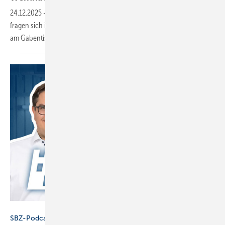
24.12.2025
-
SBZ-Chefredakteur Dennis Jäger und Martin Sommer
fragen sich im Podcast: Was ist erforderlich, um die Weihnachtszeit
am Gabentisch zu verbringen und nicht am
Schreibtisch?
SBZ / eLearningPlus
SBZ-Podcast