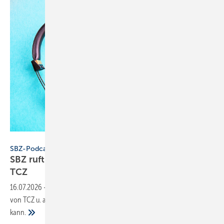
Konstantin Savusia - stock.adobe.com
SBZ-Podcast
SBZ ruft an zur Zukunft der Bad­aus­stel­lung bei
TCZ
16.07.2026
-
In dieser Folge von „SBZ ruft an“ spricht Christian Zinser
von TCZ u. a. darüber, wie weni­ger Aus­stel­lung mehr Ver­kauf be­deu­ten
kann.