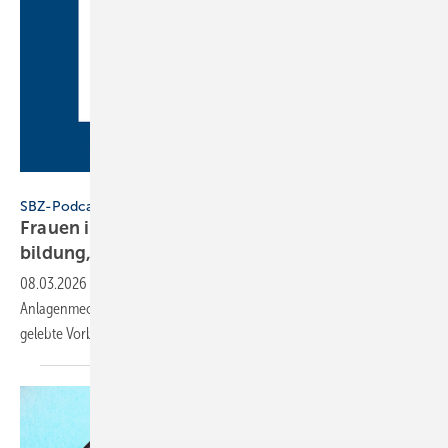
SBZ
SBZ-Podcast
Frauen im Handwerk – Folge 3: mo­der­ne Aus­
bil­dung, neue
Chan­cen
08.03.2026
-
Simran Singh, selbst in Ausbildung zur
Anlagenmechanikerin und Ausbildungsbotschafterin, spricht über
gelebte Vorbilder und neue Chancen für Frauen im
Handwerk.