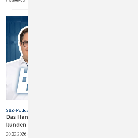
SBZ / eLearningPlus
SBZ-Podcast
Das Handwerk. Macht kurze Prozesse: Stamm­
kun­den
bin­den
20.02.2026
-
Ein Gespräch über Strategien, die Stammkunden