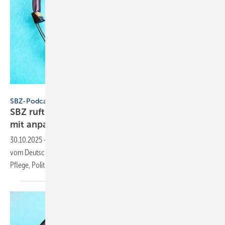
Konstantin Savusia - stock.adobe.com
SBZ-Podcast
SBZ ruft an – Folge 3: beim Pfle­ge­bad kräf­tig
mit
an­pa­cken
30.10.2025
-
In Folge 3 von „SBZ ruft an“ spricht Thomas Meißner
vom Deutschen Pflegerat über pflegerechte Bäder und darüber, wie
Pflege, Politik und Handwerk
zusammenwirken.