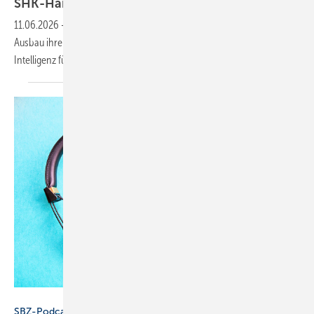
SHK-Hand­werk
11.06.2026
-
In einer neuen Podcast-Folge beleuchtet Innovation
Ausbau ihre Rolle als Wissensvermittler und die Chancen Künstlicher
Intelligenz für das
SHK-Handwerk.
Konstantin Savusia - stock.adobe.com
SBZ-Podcast