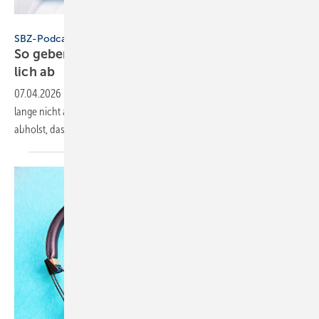
SBZ / eLearningPlus
SBZ-Podcast
So geben deine Azubis das Be­richts­heft pünkt­
lich
ab
07.04.2026
-
In dieser Folge: Warum das gute alte Berichtsheft noch
lange nicht ausgedient hat – und wie du Azubis und Mitarbeiter so
abholst, dass sie Aufgaben wirklich
erledigen.