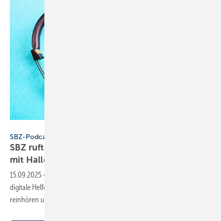
Konstantin Savusia - stock.adobe.com
SBZ-Podcast
SBZ ruft an – Folge 1: Dennis Jäger telefoniert
mit
HalloPetra
15.09.2025
-
In Folge 1 des neuen SBZ-Podcasts erfahrt Ihr, wie eine
digitale Helferin am Betriebstelefon Anrufe übernimmt. Jetzt
reinhören und die SHK-Welt neu
entdecken!