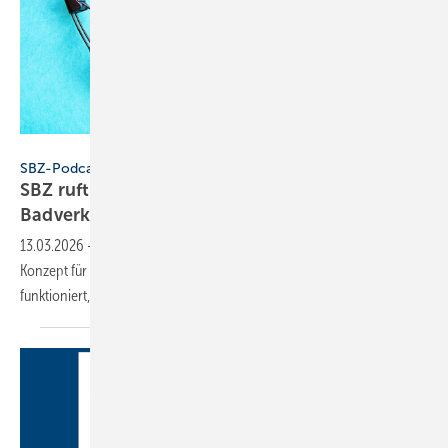
Konstantin Savusia - stock.adobe.com
SBZ-Podcast
SBZ ruft an – Folge 9: Was hat Franchise mit
Badverkauf zu
tun?
13.03.2026
-
Die MHK Group bringt mit „Bad & Body“ ein Franchise-
Konzept für schnelle Badmodernisierung ins Handwerk. Wie das
funktioniert, erklärt Sven Romberg im
Podcast.