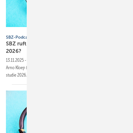
Konstantin Savusia - stock.adobe.com
SBZ-Podcast
SBZ ruft an – Folge 5: Wie wird das SHK-Jahr
2026?
13.11.2025
-
In Teil 5 von „SBZ ruft an“ spricht Dennis Jäger mit Hans-
Arno Kloep (Quer­schiesser) rund 15 Minuten lang über die SHK-Trend­
studie
2026.