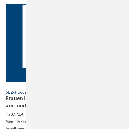
SBZ
SBZ-Podcast
Frauen im Handwerk – Folge 1: zwi­schen Lehr­
amt und
Lei­tungs­rol­le
23.02.2026
-
Im neuen SBZ-Podcast zu Gast: Influencerin Antonella
Menrath studierte erst Lehramt und legte später die Meisterprüfung im
Installateur- und Heizungsbauer-Handwerk
ab.