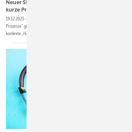
Neuer SBZ-Podcast: „Das Hand­werk: Macht
kur­ze
Pro­zes­se“
19.12.2025
-
Im neuen SBZ-Podcast „Das Handwerk: Macht kurze
Prozesse“ gibts jeden Freitag in 15 Minuten ein Praxisthema plus
konkrete „Hausaufgabe“ zur direkten Umsetzung im
SHK-Betrieb.