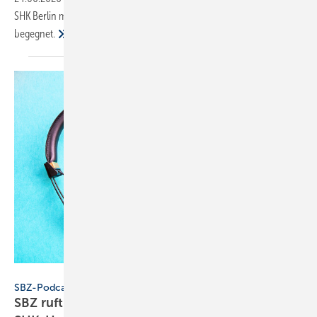
SHK Berlin mit einer Part­ner­schaft in Ägypten dem Fach­kräf­te­mangel
begegnet.
Konstantin Savusia - stock.adobe.com
SBZ-Podcast
SBZ ruft an bei In­no­va­ti­on Aus­bau: KI im