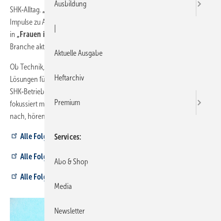
Ausbildung
SHK‑Alltag.
„Das Handwerk: Macht kurze Prozesse"
bietet kompakte
Impulse zu Abläufen, Organisation und Digitalisierung im Betrieb. Und
|
in
„Frauen im Handwerk"
kommen Macherinnen zu Wort, die die
Branche aktiv prägen – mit neuen Ideen und modernen Wegen.
Aktuelle Ausgabe
Ob Technik, Betriebsführung, Prozessoptimierung oder smarte
Heftarchiv
Lösungen für den Alltag – unsere Gespräche greifen auf, was
SHK‑Betriebe wirklich bewegt. Mal als offener Austausch, mal kurz und
Premium
fokussiert mit klarer Handlungsanleitung.
Kurz gesagt:
Wir fragen
nach, hören zu und geben Impulse, die im Handwerk weiterhelfen.
Alle
Folgen von
SBZ ruft an
Services
Alle
Folgen von
Das Handwerk: Macht kurze Prozesse
Abo & Shop
Alle
Folgen von
Frauen im Handwerk
Media
Newsletter