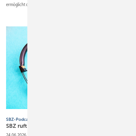
ermöglicht die spätere Nachrüstung zum
Washlet.
Konstantin Savusia - stock.adobe.com
SBZ-Podcast
SBZ ruft an bei der Innung SHK
Berlin
24.06.2026
-
Im Podcast erklärt Andreas Koch-Martin, wie die Innung