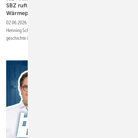
SBZ ruft an bei Stiebel Eltron zu 50 Jah­ren
Wärme­pumpe
02.06.2026
-
In Folge 11 von „SBZ ruft an“ spricht Dennis Jäger mit
Henning Schulz von Stiebel Eltron über 5 Jahr­zehnte Wär­me­pum­pen­
ge­schichte in
Deutschland.