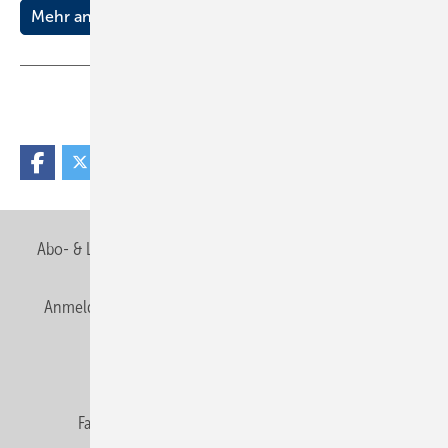
Mehr anzeigen
Teilen
Link kopieren
Abo- & Leserservice
AGB
Alle Inhalte chronologisch
Anmelden
Anmeldung & Registrierung
Newsletter
Datenschutz
E-Paper
Editor's choice
Fachbeiträge
Gentner Verlag
Impressum