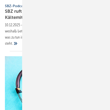
Konstantin Savusia - stock.adobe.com
SBZ-Podcast
SBZ ruft an – Folge 7: Schwarz­markt für
Käl­te­mit­tel
10.12.2025
-
Warum gibt es einen Schwarzmarkt für Kältemittel und
weshalb betrifft er jeden SHK-Betrieb? Ein Einblick, inklusive Tipps,
was zu tun ist, wenn plötzlich der „Schwarzhändler“ vor der Tür
steht.