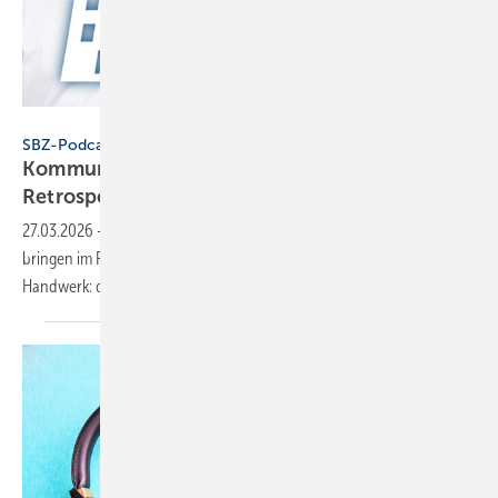
SBZ / eLearningPlus
SBZ-Podcast
Kommunikation: Gut, Schlecht & Bes­ser – die
Retro­spek­tive
27.03.2026
-
Wie wird man eigentlich besser? Dennis und Martin
bringen im Pod­cast ein be­währ­tes Werk­zeug aus der IT-Welt ins
Hand­werk: die
Retro­spek­tive.