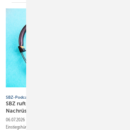
Konstantin Savusia - stock.adobe.com
SBZ-Podcast
SBZ ruft an bei Toto: Dusch-WCs zum
Nach­rüs­ten
06.07.2026
-
Die neue Podcast-Folge thematisiert, wie Toto die
Einstiegshürde für Dusch-WCs senken will. Eine spezielle WC-Keramik