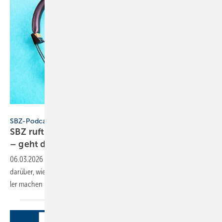
Konstantin Savusia - stock.adobe.com
SBZ-Podcast
SBZ ruft an – Folge 8: Inventur auf Knopf­druck
– geht das
wirk­lich?
06.03.2026
-
Dennis Jäger spricht mit Doris Paulus (Paulus-Lager)
darüber, wie struk­tu­rierte Lager­pro­zesse Hand­werks­be­triebe profi­tab­
ler machen und Liqui­di­tät
sichern.