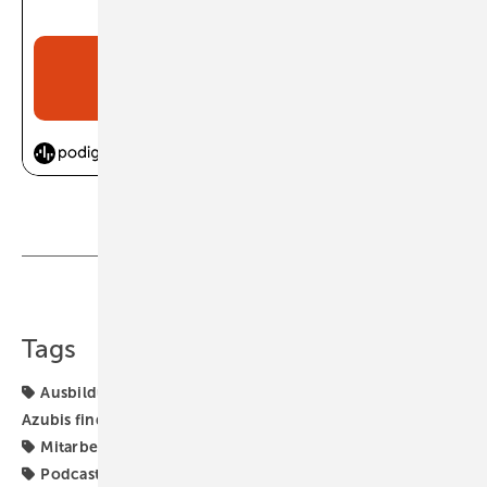
Teilen
Link kopieren
Tags
Ausbildung
Ausbildungsalltag
Azubi
Azubis
Azubis finden
BETRIEBSMANAGEMENT
Betriebsklima
Mitarbeiter
Mitarbeiterführung
Nachwuchskräfte
Podcast
Voraussetzungen für die Ausbildung