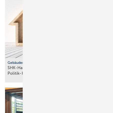
Gebäudemodernisierungsgesetz
SHK-Handwerk: ver­läss­li­che Hei­zungs­wahl statt
Po­li­tik-Hö­rig­keit