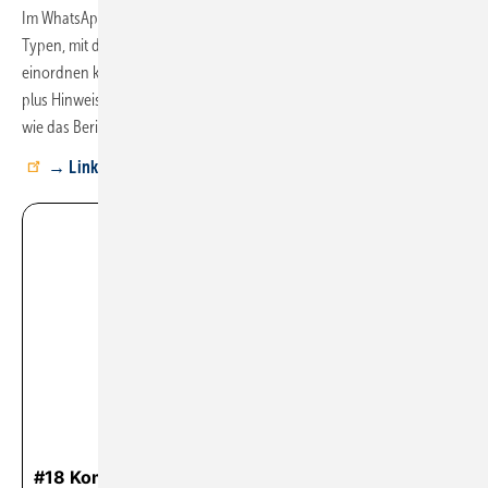
Im WhatsApp-Kanal bekommst du eine Grafik zur Einteilung der DISG-
Typen, mit der du Azubis, Mitarbeiter – und dich selbst – grob
einordnen kannst. Eine Eigenschafts- und Bedürfnisübersicht je Farbe
plus Hinweise, wie du die verschiedenen Typen anpackst, damit Dinge
wie das Berichtsheft pünktlich erledigt werden.
→ Link zum WhatsApp-Kanal