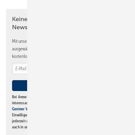
Keine Zeit? Kein Problem mit dem SBZ
Newsletter!
Mit unserem Newsletter erhalten Sie regelmäßig von uns
ausgewählte Informationen und Neuigkeiten, gebündelt und
kostenlos direkt ins Postfach.
Bei Anmeldung zu diesem Newsletter bin ich damit einverstanden, über
interessante Verlags- und Online-Angebote
der Marken der Alfons W.
Gentner Verlag GmbH & Co. KG
informiert zu werden. Diese
Einwilligung kann ich jederzeit widerrufen und eine Abmeldung ist
jederzeit möglich. Informationen zum Umgang mit Daten finden Sie
auch in unserer
Datenschutzerklärung
.