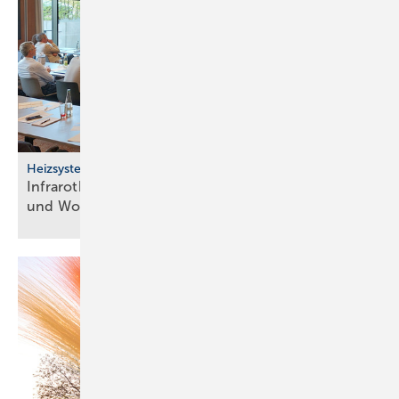
Heizsysteme
Infrarotheizung: Bau­stein für be­zahl­ba­res Bau­en
und
Woh­nen