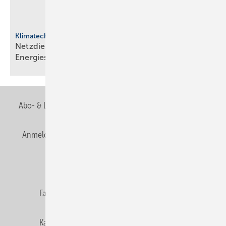
Klimatechnik
Netzdienliche HLK-Sys­te­me: Neue Rol­le im
En­er­gie­sys­tem
Abo- & Leserservice
AGB
Alle Inhalte chronologisch
Anmelden
Anmeldung & Registrierung
Newsletter
Datenschutz
E-Paper
Editor's choice
Fachbeiträge
Gentner Verlag
Impressum
Karriere bei Gentner
Team
Mediaservice