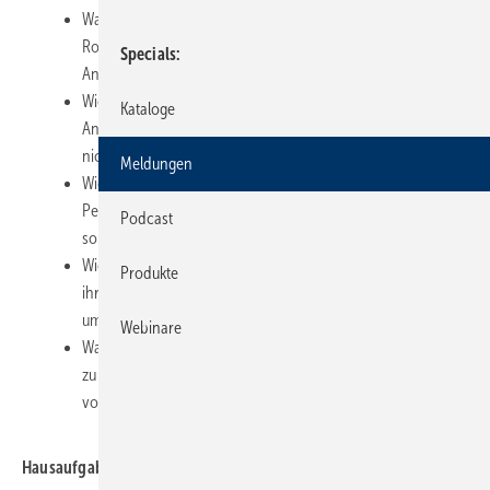
Warum niemand nur „eine Farbe“ ist, sondern je nach
Rolle (Chef, Ausbilder, Freund, Redner) unterschiedliche
Specials
Anteile zeigt.
Wie du mit roten, dominanten Azubis umgehst: klare
Kataloge
Ansagen, klare Ziele – und klare Konsequenzen, wenn
nichts passiert.
Meldungen
Wie du blauen, gewissenhaften Azubis hilfst, nicht in
Perfektion und Roman-Berieschtsheften zu versinken,
Podcast
sondern mit Beispielen und Vorgaben effizient zu werden.
Wie du gelbe, initiative Typen in Routinen führst, damit sie
Produkte
ihre vielen Ideen nicht nur erzählen, sondern auch
umsetzen.
Webinare
Warum grüne, stetige Azubis viel Sicherheit brauchen, oft
zu viel schlucken, gerne alles richtig machen – und du sie
vor Überlastung schützen musst.
Hausaufgabe zur Folge: