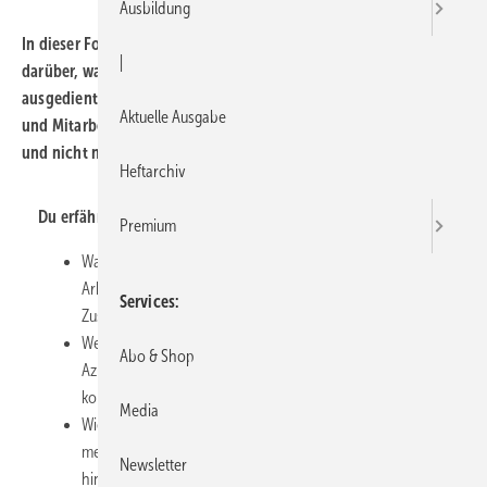
Ausbildung
In dieser Folge sprechen Dennis Jäger und Martin Sommer
|
darüber, warum das gute alte Berichtsheft noch lange nicht
ausgedient hat – und wie du mit dem DISG-Modell deine Azubis
Aktuelle Ausgabe
und Mitarbeiter so abholst, dass sie Aufgaben wirklich erledigen
und nicht nur Ausreden finden.
Heftarchiv
Du erfährst unter anderem:
Premium
Warum das Berichtsheft als Lerntechnik so wertvoll ist:
Arbeit in eigene Worte fassen, Skizzen zeichnen,
Services
Zusammenhänge verstehen.
Welche digitalen Lösungen es für Berichtshefte gibt (z. B.
Abo & Shop
Azubi-Apps) und wie du Papier und App sinnvoll
kombinierst.
Media
Wie das DISG-Modell aufgebaut ist: Aufgaben- vs.
menschenorientiert, intro- vs. extrovertiert – und was
Newsletter
hinter Rot, Gelb, Blau und Grün steckt.