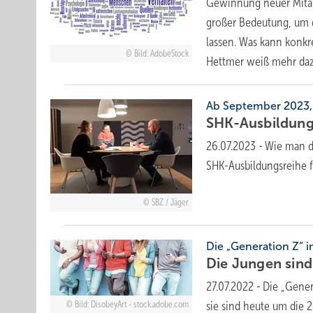
Gewinnung neuer Mitarb
großer ­Bedeutung, um
lassen. Was kann konk
Bild: AdobeStock
Hettmer weiß mehr
daz
Ab September 2023,
SHK-Ausbildung
26.07.2023
-
Wie man de
SHK-Ausbildungsreihe fü
SBZ / Jäger
Die „Generation Z“ 
Die Junge n sin
27.07.2022
-
Die „Gener
sie sind heute um die 2
Bild: DisobeyArt - stock.adobe.com