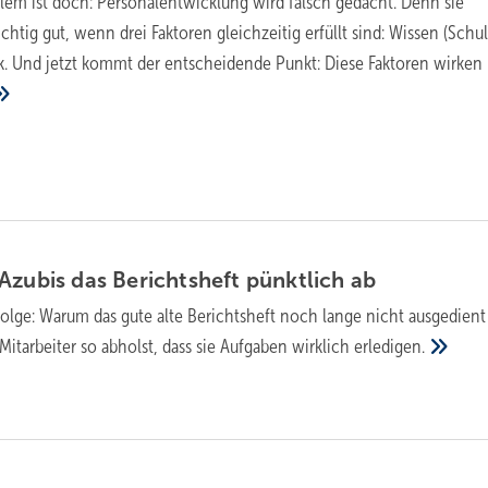
oblem ist doch: Personalentwicklung wird falsch gedacht. Denn sie
ichtig gut, wenn drei Faktoren gleichzeitig erfüllt sind: Wissen (Schu
. Und jetzt kommt der entscheidende Punkt: Diese Faktoren wirken
zubis das Be­richts­heft pünkt­lich
ab
Folge: Warum das gute alte Berichtsheft noch lange nicht ausgedient
itarbeiter so abholst, dass sie Aufgaben wirklich
erledigen.