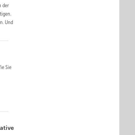
n der
tigen.
en. Und
ie Sie
iative