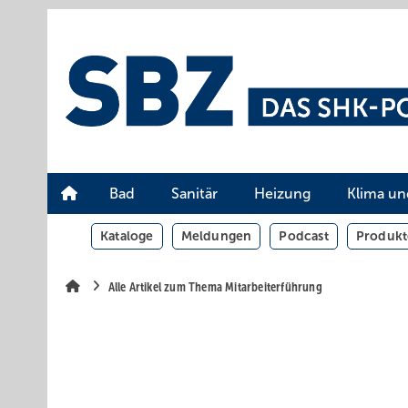
Springe
Springe
Springe
auf
auf
auf
Hauptinhalt
Hauptmenü
SiteSearch
Bad
Sanitär
Heizung
Klima un
Kataloge
Meldungen
Podcast
Produkt
Alle Artikel zum Thema Mitarbeiterführung