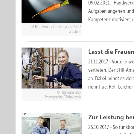
09.02.2021
-
Handwerks
Aufgaben angehen und a
Kompetenz motiviert, 
Bild: iStock / Getty Images Plus /
artisteer
Lasst die Fraue
21.11.2017
-
Vorteile we
vertreten. Der SHK-An
an. Dabei bringt es vie
nennt sie.
Rolf
Leicher
Highwaystarz-
Photography / Thinkstock
Zur Leistung
ber
25.10.2017
-
So funktio