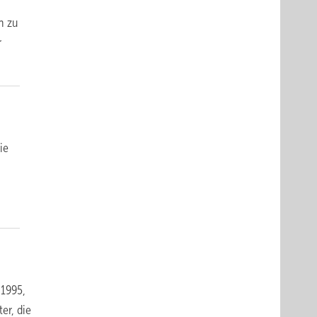
n
n zu
r
ie
 1995,
er, die