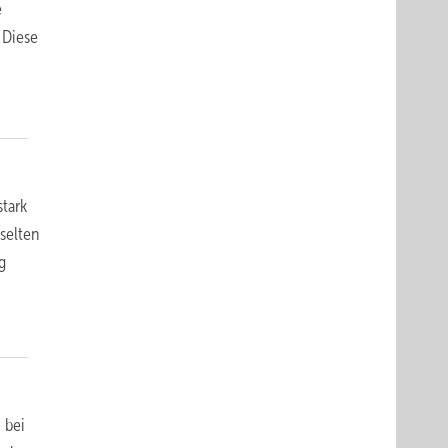
e
 Diese
tark
selten
g
 bei