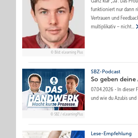
Ganz klar „Ja“. Das Pr
funktioniert nur dann r
Vertrauen und Feedback
multiplikativ –
nicht...
Bild: eLearning Plus
SBZ-Podcast
So geben deine A
07.04.2026
-
In dieser 
und wie du Azubis und M
SBZ / eLearningPlus
Lese-Empfehlung