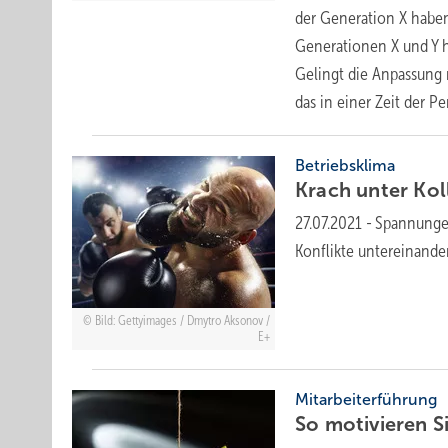
der Generation X haben
Generationen X und Y h
Gelingt die Anpassung 
das in einer Zeit der 
Betriebsklima
Krach unter Kol
27.07.2021
-
Spannungen
Konflikte untereinande
Bild: Gettyimages / Dmytro Aksonov /
E+
Mitarbeiterführung
So motivieren Si