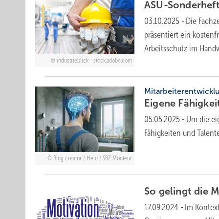
ASU-Sonderheft:
03.10.2025
-
Die Fachz
präsentiert ein kosten
Arbeitsschutz im Hand
industrieblick - stock.adobe.com
Mitarbeiterentwickl
Eigene Fähigke
05.05.2025
-
Um die ei
Fähigkeiten und Talen
Bing creator / Held / SBZ Monteur
So gelingt die 
17.09.2024
-
Im Kontex