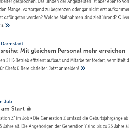
eiter gesprochen. Das Binden der Angestellten ist aber ebenso vo
 den Mangel vorsorgend zu begrenzen oder gar nicht erst aufkomme
ret dafür getan werden? Welche Maßnahmen sind zielführend? Olive
u.
 Darmstadt
sreihe: Mit gleichem Personal mehr
erreichen
n SHK-Betrieb effizient aufbaut und Mitarbeiter fördert, vermittelt d
r Chefs & Bereichsleiter. Jetzt
anmelden!
im Job
d am
Start
ation Z“ im Job ▪ Die Generation Z umfasst die Geburtsjahrgänge ab
5 Jahre alt. Die Angehörigen der Generation Y sind bis zu 25 Jahre ält