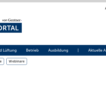
d Lüftung
Betrieb
Ausbildung
|
Aktuelle 
e
Webinare