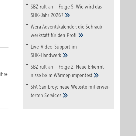
SBZ ruft an – Folge 5: Wie wird das
SHK-Jahr
2026?
Wera Adventskalender: die Schraub­
werk­statt für den
Pro­fi
Live-Video-Support im
SHK-Handwerk
SBZ ruft an – Folge 2: Neue Erkennt­
ihre
nisse beim
Wärme­pumpen­test
SFA Sanibroy: neue Web­site mit erwei­
terten
Services