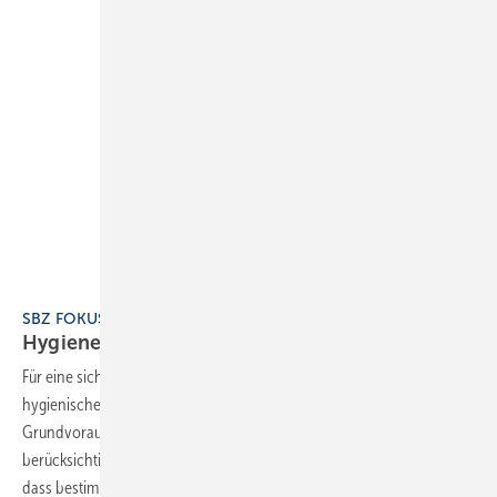
SBZ FOKUS 10 Hygienegerechte Trinkwasser-Installationen
Hygienegerechte
Trinkwasser-Installationen
Für eine sichere Versorgung mit Trinkwasser ist die Einhaltung der
hygienischen Anforderungen in der Trinkwasser-Installation
Grundvoraussetzung. Dabei sind viele verschiedene Aspekte zu
berücksichtigen. Die Installation muss so geplant und ausgeführt sein,
dass bestimmte Warm- und Kaltwassertemperaturen eingehalten,