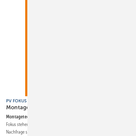
PV FOKUS Montagetechnik, PV04-2026
Montage auf Dächern und
Freiland
Montagetechnik
: Das aktuelle Heft erscheint am 19. Mai 2026. Im
Fokus stehen Unterkonstruktionen für Dächer und Freiland. Denn die
Nachfrage steigt, in allen Marktsegmenten. Auch bislang