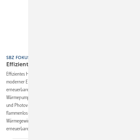
SBZ FOKUS 9 Effizient heizen mit erneuerbaren Energien
Effizient heizen mit erneuerbaren
Energien
Effizientes Heizen mit erneuerbaren Energien steht im Fokus
moderner Energiekonzepte. Hybridheizungen kombinieren
erneuerbare und fossile Quellen als Übergangslösung. PVT-
Wärmepumpen-Systeme nutzen gleichzeitig solarthermische Wärme
und Photovoltaikstrom. Beim Heizen mit Biomasse ermöglicht ein
flammenloser Verbrennungsvorgang nahezu emissionsfreie
Wärmegewinnung. Mehr dazu im SBZ-Fokus: Effizient heizen mit
erneuerbaren
Energien.