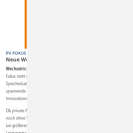
PV FOKUS Solarspeicher, PV06-2026
Neue Wechselrichter in
München
Wechselrichter
: Das aktuelle Heft erscheint am 6. August 2026. Im
Fokus steht effiziente Leistungselektronik für Solaranlagen und
Speicherbatterien. Zur Messe in München zeigten die Anbieter
spannende Neuheiten. Vor allem Hersteller aus Europa konnten mit
Innovationen punkten.
Ob private Anlagen, C&I oder Solarparks: Solaranlagen werden kaum
noch ohne Speichersysteme installiert. Hybridsysteme halten auch
bei größeren Solarprojekten Einzug. Innovationen bei den
Leistungstransistoren, höhere Spannungen und digitale Optimierung