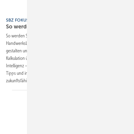
SBZ FOKUS Digitalisierung 2025
So werden SHK-Betriebe digital gut
gemanagt
So werden SHK-Betriebe digital gut gemanagt zeigt, wie SHK-
Handwerksbetriebe ihre Abläufe modernisieren, Prozesse effizient
gestalten und Kundenbeziehungen digital stärken. Von smarter
Kalkulation über innovative Kundenberatung bis hin zu künstlicher
Intelligenz – dieser SBZ-Fokus liefert praxisnahe Einblicke, hilfreiche
Tipps und inspirierende Erfolgsbeispiele, damit SHK-Betriebe
zukunftsfähig
bleiben.