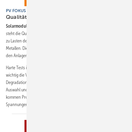
PV FOKUS Solarmodule, PV03-2026
Qualität von
Solarmodulen
Solarmodule
: Das aktuelle Heft erscheint am 15. April 2026. Im Fokus
steht die Qualität von Solarmodulen. Denn der Kostendruck geht oft
zu Lasten des Materials und der Dimensionierung von Gläsern oder
Metallen. Die Folge: Glasbruch häuft sich, schadhafte Folien macht
den Anlagenbetreibern zu schaffen.
Harte Tests im Labor und im Freiland decken unerbittlich auf, wie
wichtig die Verarbeitung ist. Zum Beispiel ist die UV-induzierte
Degradation von Topcon- oder HJT-Modulen entscheidend von der
Auswahl und Fertigung der Verkapselungsfolien abhängig. Hinzu
kommen Probleme mit zu dünnen Gläsern, die den wachsenden
Spannungen im Material nicht mehr gewachsen
sind.