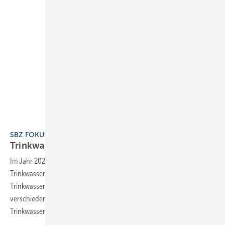
SBZ FOKUS 5 Trinkwasserhygiene
Trinkwasserhygiene
Im Jahr 2023 trat die 2. Verordnung zur Novellierung der
Trinkwasserverordnung (TrinkwV) in Kraft. Die neue
Trinkwasserverordnung umfasst 72 Paragrafen und setzt
verschiedene Anforderungen der seit 2021 geltenden EU-
Trinkwasserrichtlinie um. Bereits im Vorfeld