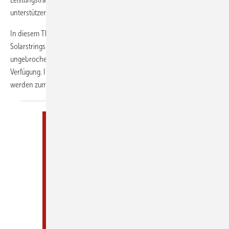
unterstützen diesen Trend.
In diesem Themenheft stellen wir die neuen Wechselrichter für
Solarstrings und Batteriesysteme vor. Die Innovationsfreude ist
ungebrochen, zahlreiche neue Geräte stehen den Installateuren zur
Verfügung. Integriertes Energiemanagement und Netzdienlichkeit
werden zum
Standard.