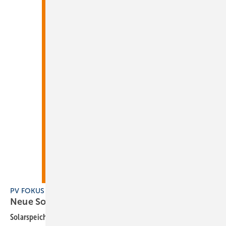
PV FOKUS Solarspeicher, PV05-2026
Neue Solarspeicher in
München
Solarspeicher
: Das aktuelle Heft erscheint am 17. Juni 2026. Im Fokus