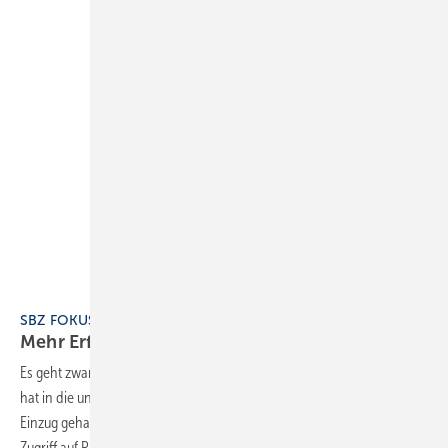
SBZ FOKUS 3 Handwerk digital
Mehr Erfolg mit digitaler
Unterstützung
Es geht zwar ohne, aber mit läuft es deutlich besser: die Digitalisierung
hat in die unterschiedlichsten Bereiche von Handwerksunternehmen
Einzug gehalten. Sei es die Datenübergabe zum Steuerberater, der
Zugriff auf Projektdaten durch alle Beteiligten Mitarbeiter, etwa per