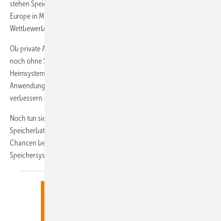
stehen Speicherbatterien für alle Marktsegmente. Denn zur EES
Europe in München zeigen die Anbieter innovative Lösungen. Der
Wettbewerb ist hart, das kommt den Solarkunden zugute.
Ob private Anlagen, C&I oder Solarparks: Solaranlagen werden kaum
noch ohne Speichersysteme installiert. Was bislang Standard bei
Heimsystemen war, gilt nun auch für kommerzielle oder Utility-
Anwendungen. Denn Stromspeicher erlauben neue Erlösmodelle und
verbessern die Flexibilität am Netz.
Noch tun sich Politik und Bundesnetzagentur schwer, die Vorteile der
Speicherbatterien zu würdigen und zu nutzen. Im Ausland werden die
Chancen bereits erkannt, auch in Deutschland legen
Speichersysteme rasant
zu.