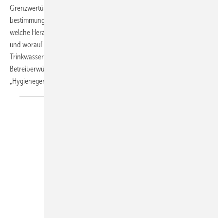
Grenzwertüberschreitungen vermieden und ein
bestimmungsgemäßer Betrieb sichergestellt werden können. Auf
welche Herausforderungen SHK-Betriebe hier in der Praxis treffen
und worauf sie im täglichen Spannungsfeld zwischen
Trinkwasserhygiene, Energieeffizienz, Normvorgaben und
Betreiberwünschen achten sollten, zeigt der SBZ-Fokus
„Hygienegerechte
Trinkwasser-Installationen“.