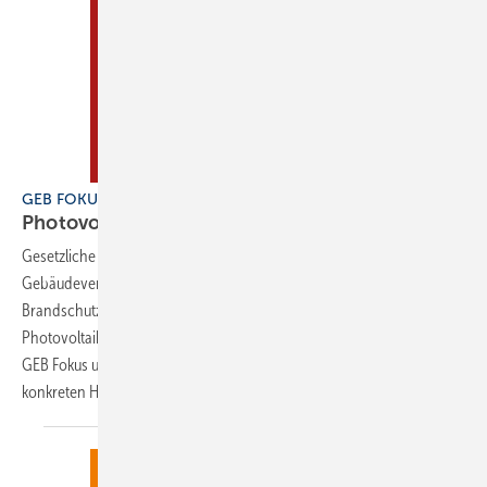
GEB FOKUS Photovoltaik
Photovoltaik
Gesetzliche Vorgaben wie Solarpflichten oder die Gemeinschaftliche
Gebäudeversorgung, Anforderungen an Planung, Montage,
Brandschutz und Batteriesicherheit: Bei der Beratung zu
Photovoltaikanlagen gibt es zahlreiche Aspekte zu beachten. Dieser
GEB Fokus unterstützt Sie mit praxisnahen Informationen und
konkreten
Handlungsempfehlungen