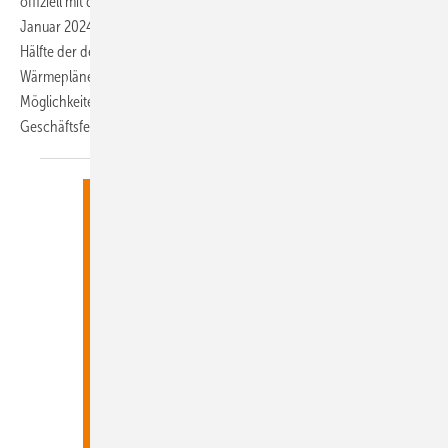
offiziell mit dem Inkrafttreten des Wärmeplanungsgesetzes am 1.
Januar 2024 begonnen. Bereits bis Mitte Mai 2025 hatten über die
Hälfte der deutschen Kommunen mit der Erarbeitung ihrer
Wärmepläne begonnen. Für Energieberater:innen tun sich vielfältige
Möglichkeiten auf, ihre Expertise einzubringen und neue
Geschäftsfelder zu
erschließen.