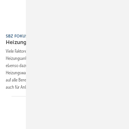
Buderus
SBZ FOKUS 4 Heizungen effizient planen
Heizungen effizient planen und
betreiben
Viele Faktoren üben Einfluss aus auf die Effizienz von
Heizungsanlagen. Die richtige Auslegung aller Komponenten zählt
ebenso dazu wie der Hydraulische Abgleich, aufbereitetes
Heizungswasser und eine zuverlässige Entgasung. Der SBZ-Fokus geht
auf alle Bereiche ein, nennt Grundlagen und Auslegungsbeispiele,
auch für Anlagen im
Betrieb.