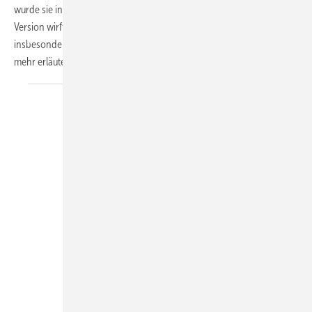
wurde sie in Fachkreisen intensiv diskutiert, die verabschiedete
Version wirft jedoch weiterhin Fragen auf. Welche Neuerungen
insbesondere für SHK-Unternehmen von Bedeutung sind, das und
mehr erläutert der SBZ-Fokus „Trinkwasserhygiene“
praxisnah.