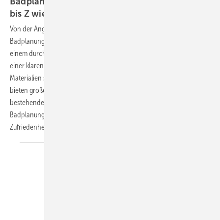
Badplanung und -verkauf von A wie Angebot
bis Z wie
Zufriedenheit
Von der Angebotserstellung bis zur finalen Umsetzung – die
Badplanung vereint Beratung, Gestaltung und Kundenorientierung zu
einem durchdachten Gesamtprozess. Der Badverkauf beginnt mit
einer klaren Budgetklärung, gefolgt von der Planung, bei der
Materialien stilvoll kombiniert werden. Auch Teilmodernisierungen
bieten großes Potenzial: Mit gezielten Maßnahmen lässt sich ein
bestehendes Bad effektiv aufwerten. Mehr dazu im SBZ-Fokus:
Badplanung und -verkauf von A wie Angebot bis Z wie
Zufriedenheit.