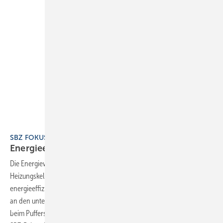
SBZ FOKUS 7 Energieeffiziente Heizungsanlagen
Energieeffiziente
Heizungsanlagen
Die Energiewende im Heizungskeller schreitet voran. Wobei
Heizungskeller viel zu kurt gegriffen ist. Denn Potenziale, Wärme
energieeffizient zu erzeugen und im Gebäude zu nutzen, finden sich
an den unterschiedlichsten Stellen: in der Heizungsperipherie (etwa
beim Pufferspeicher), auf dem Dach, bei der Wärmeübergabe. Der