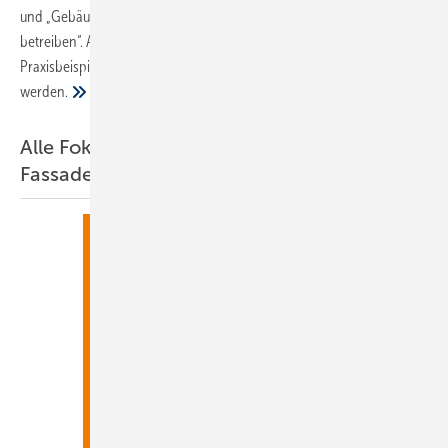
und „Gebäudebestand erschließen: Wärmepumpen effizient
betreiben“. Außerdem nennt der SBZ-Fokus Grundlagen und
Praxisbeispiele, etwa, wie gute Jahresarbeitszahlen erreicht
werden.
Alle Fokus-Ausgaben im Haustechnik- und
Fassadenbereich