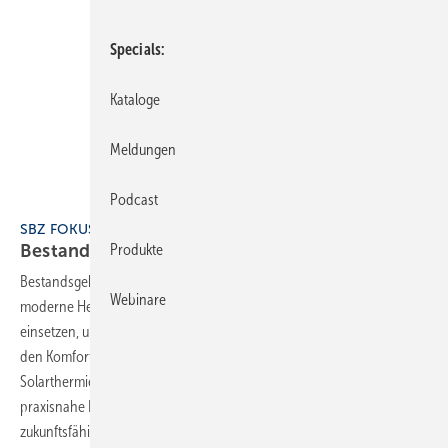
Specials
Kataloge
Meldungen
Podcast
SBZ FOKUS Bestandsgebäude 2025
Produkte
Bestandsgebäude energieeffizient
beheizen
Bestandsgebäude energieeffizient beheizen zeigt, wie SHK-Betriebe
Webinare
moderne Heiztechnik, erneuerbare Energien und digitale Tools
einsetzen, um Energie zu sparen, CO₂-Emissionen zu reduzieren und
den Komfort für Bewohner zu erhöhen. Ob Wärmepumpe im Altbau,
Solarthermie, smarte Messsysteme oder kommunale Wärmeplanung –
praxisnahe Beispiele und Expertentipps machen das Heizen
zukunftsfähig und
wirtschaftlich.