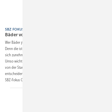
SBZ FOKUS 2 Badgestaltung
Bäder vom Profi, statt von der
Stange
Wer Bäder plant und baut, sollte sich von der Konkurrenz abheben.
Denn die ist groß geworden, Baumärkte und Onlineanbieter schieben
sich zunehmend in den Wahrnehmungsbereich der Verbraucher.
Umso wichtiger ist es für Profis, Kunden mehr zu bieten als „ein Bad
von der Stange“. Raumaufteilung und Farbgestaltung sind
entscheidende Ansatzpunkte, um sich abzuheben. Dazu nennt der
SBZ-Fokus Grundlagen, Praxisbeispiele und zeigt Trends
auf.