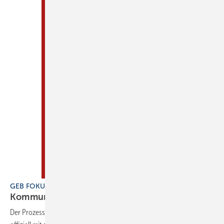
GEB FOKUS Kommunale Wärmeplanung
Kommunale
Wärmeplanung
Der Prozess der kommunalen Wärmeplanung in Deutschland hat