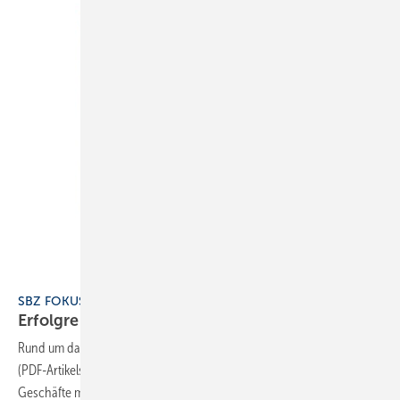
SBZ FOKUS 1 Wärmepumpen
Erfolgreich mit
Wärmepumpen
Rund um das Boom-Thema Wärmepumpe hat die SBZ einen Fokus
(PDF-Artikelsammlung) zusammengestellt. Die Themen sind u.a. „Gute
Geschäfte mit Wärmepumpen: Wie sich Betriebe richtig aufstellen“