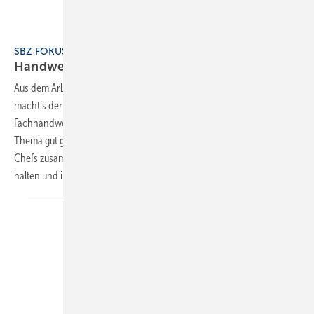
SBZ FOKUS 6 Handwerk praxisnah
Handwerk
praxisnah
Aus dem Arbeitsalltag: Der SBZ-Fokus „Handwerk praxisnah – so
macht’s der Kollege“ vereint Reportagen über
Fachhandwerksunternehmer, die ein besonders herausforderndes
Thema gut gelöst haben. Zudem sind dort Interviews mit Handwerks-
Chefs zusammengefasst, die mit den Anforderungen der Zeigt Schritt
halten und ihre Betriebe entsprechend angepasst
haben.