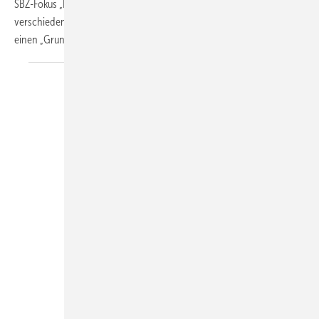
SBZ-Fokus „Energieeffiziente Heizungsanlagen“ schaut sich die
verschiedenen Möglichkeiten praxisnah an. Er beinhaltet zudem noch
einen „Grundkurs“ zum Einstieg in die
Wärmepumpentechnik.