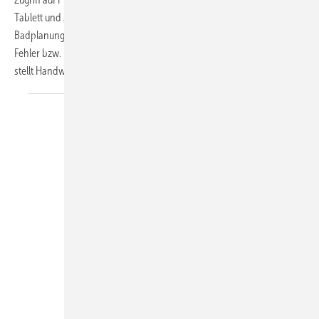
Tablett und App, Anlagenfernüberwachung oder digital unterstützte
Badplanung – überall werden Betriebe effizienter und reduzieren
Fehler bzw. Missverständnisse. Der SBZ-Fokus zeigt Ansätze auf und
stellt Handwerksunternehmer vor, die beispielhaft
vorangehen.