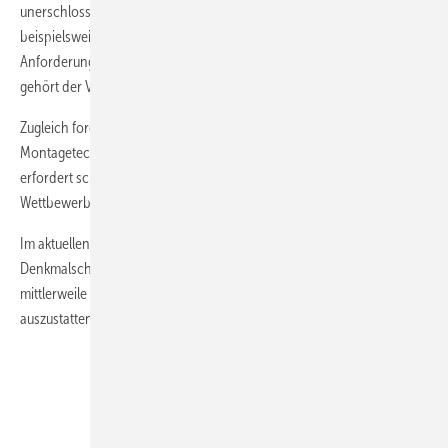
unerschlossene Flächen werden für Solarmodule interessant,
beispielsweise Parkplätze. Bei der Dachmontage wachsen die
Anforderungen, um Schäden zu vermeiden. Dachziegel zu flexen,
gehört der Vergangenheit an.
Zugleich fordern steigende Energiepreise die Anbieter der
Montagetechnik heraus. Aluminium und Stahl verteuern sich. Das
erfordert schlanke Lösungen und pfiffige Ideen, um im harten
Wettbewerb zu bestehen.
Im aktuellen Spezial werden neue Lösungen für den fachgerechten
Denkmalschutz vorgestellt. Für historische Gebäude bietet der Markt
mittlerweile viele erprobte Lösungen an, um sie mit Solarmodulen
auszustatten. Systeme zur Indachmontage sind dabei erste
Wahl.