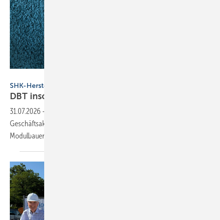
Pixel-Shot - stock.adobe.com
SHK-Hersteller
DBT insolvent – wie es mit wibutler
weitergeht
31.07.2026
-
wibutler arbeitet mit an der Fort­füh­rung seiner
Geschäfts­ak­ti­vi­tä­ten mit Fokus auf die Berei­che Fertig­haus­her­stel­ler,
Modul­bauer sowie
Woh­nungs­wirt­schaft.