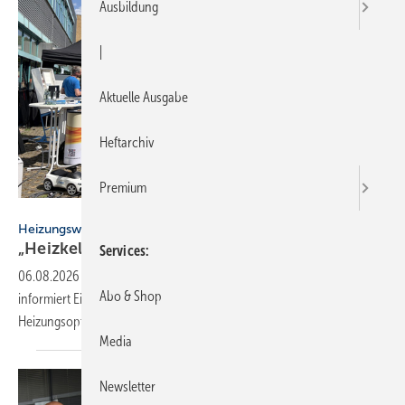
Ausbildung
|
Aktuelle Ausgabe
Heftarchiv
Premium
Öko-Zentrum NRW
Heizungswende NRW
„Heizkeller der Zu­kunft“ star­tet zwei­te
Run­de
Services
06.08.2026
-
Die Veranstaltungsreihe „Heizkeller der Zukunft“
Abo & Shop
informiert Eigentümer in NRW unabhängig über klimafreundliche
Heizungsoptionen – nun folgen acht weitere
Aktionstage.
Media
Newsletter