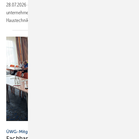
28.07.2026
-
Nachfolgern im SHK-Handwerk fehlen oft
unternehmerische Kompetenzen. Eine Akademie von Interdomus
Haustechnik soll das
ändern.
HHManz
ÜWG-Mitgliederversammlung
Fach­hand­werk gut ge­rüs­tet für die