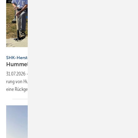
Hummel
SHK-Hersteller
Hummel erweitert Werk in
Denzlingen
31.07.2026
-
In Denzlingen ist der Spaten­stich für die Werks­er­wei­te­
rung von Hummel erfolgt. Das Projekt umfasst zwei Neu­bauten und
eine Rück­ge­win­nungs- und
Auf­be­rei­tungs­anlage.