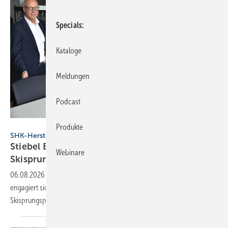
Specials
Kataloge
Meldungen
Podcast
Stiebel Eltron
Produkte
SHK-Hersteller
Stiebel Eltron startet internatio­nales
Webinare
Ski­sprung-Spon­soring
06.08.2026
-
Stiebel Eltron weitet seine Marken­prä­senz aus und
enga­giert sich zukünftig als Sponsor im inter­na­tio­na­len
Ski­sprung­sport.