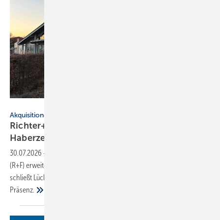
Richter+Frenzel
Akquisitionen
Richter+Frenzel übernimmt drei Standorte der
Haberzettel-Gruppe
30.07.2026
-
Der Sanitär- und Heizungsgroßhändler Richter+Frenzel
(R+F) erweitert sein Filialnetz um drei Standorte. Die Übernahme
schließt Lücken im Vertriebsgebiet und stärkt die regionale
Präsenz.