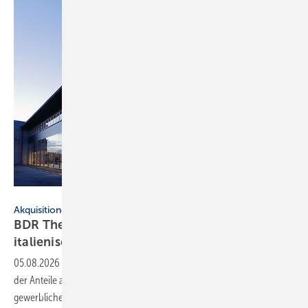
BDR Thermea Deutschland
Akquisitionen
BDR Thermea übernimmt vollständig
italienische G.I.
Holding
05.08.2026
-
BDR Thermea schließt die Übernahme von 100 Prozent
der Anteile an der G.I. Holding ab. Damit erweitert der Hersteller sein
gewerbliches HLK-Portfolio um vier Marken und wächst auf über 6500