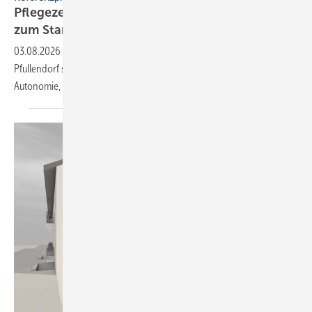
Pflegezentrum Pful­len­dorf: Dusch-WCs wer­den
zum
Stan­dard
03.08.2026
-
Das neue Pflegezentrum „Residenz am Roten Bühl“ in
Pfullendorf setzt flächendeckend auf Dusch-WCs: für mehr
Autonomie, Personalentlastung und
Wirtschaftlichkeit.