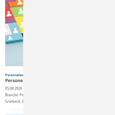
tomertu - stock.adobe.com
Personalien
Personelle Veränderungen in der
SHK-Branche
05.08.2026
-
Neue Gesichter und wichtige Übergaben prägen die
Branche: Personalwechsel bei Raab-Gruppe, BDR Thermea, Kessel,
Grünbeck, Johnson Controls, Vitramo und
Orben.