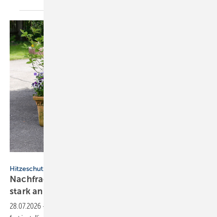
Daikin
Hitzeschutz
Nachfrage nach Split-Klima­an­lagen steigt
stark
an
28.07.2026
-
Die erste Hitzewelle des Jahres hat die Nach­frage nach