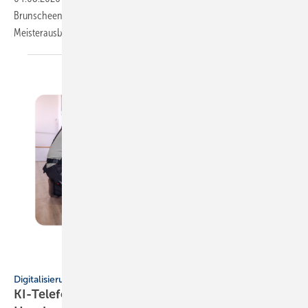
Brunscheen-Stiftung und BfW finan­zielle Unter­stüt­zung für seine
Meister­ausbildung.
Tooltime
Digitalisierung
KI-Telefonassistent von Tooltime entlastet