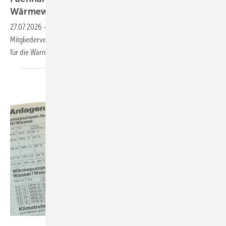
Wär­me­wen­de
27.07.2026
-
Die ÜWG bekräftigte auf ihrer diesjährigen
Mitgliederversammlung in Fulda ihre Position als starke Gemeinschaft
für die
Wärmewende.
Stiebel Eltron