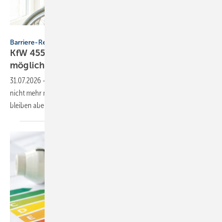
Adobe Stock / image and icon
Barriere-Reduzierung
KfW 455-B: In 2026 keine Antragstellung mehr
möglich
31.07.2026
-
Der Zuschuss 455-B ist ausgeschöpft. Neue Anträge sind
nicht mehr möglich. Bereits eingereichte oder zugesagte Förderungen
bleiben aber
bestehen.