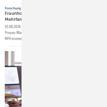
Fraunhofer ISE
Forschung
Fraunhofer ISE: Propan-Wärme­pum­pen für
Mehr­fa­mi­lien­häuser
03.08.2026
-
Ein Forschungsprojekt des Fraun­hofer ISE zeigt, dass
Pro­pan-Wärme­pum­pen alte Gas- und Öl­hei­zun­gen in be­ste­hen­den
MFH erset­zen
kön­nen.