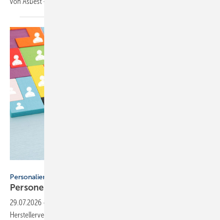
von Asbest – der häufigsten Todesursache bei
Berufskrankheiten.
tomertu - stock.adobe.com
Personalien
Personelle Veränderungen in der
SHK-Branche
29.07.2026
-
Neue Gesichter und wichtige Positionen beim RLT-
Herstellerverband und der Wago
Group.