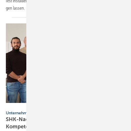
fest ins­tal­lier­ten Split-Klima­an­lagen in Privat­haus­halten stark an­stei­
gen
lassen.
Interdomus Haustechnik
Unternehmensnachfolge
SHK-Nachfolge: Aka­de­mie schließt
Kom­pe­tenz­lü­cke