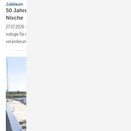
Jubiläum
50 Jahre Wärmepumpen: Der Weg aus der
Nische
27.07.2026
-
Wärmepumpen wurden in 50 Jahren zur Schlüs­sel­tech­
no­logie für nach­hal­tige Heiz- und Kühl­lö­sungen: Ent­wick­lung, Markt­
ver­än­de­rungen und
Per­spektiven.