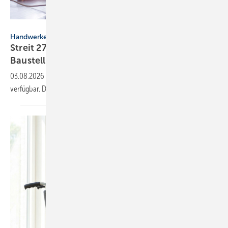
lenetsnikolai - stock.adobe.com
Handwerkersoftware
Streit 27.0: Neue Funk­tio­nen für Büro und
Bau­stelle
03.08.2026
-
Die Streit Hand­wer­ker­soft­ware ist in Version 27.0
verfügbar. Das Update bringt neue Apps und
Funk­tionen.