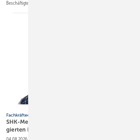
Beschäftigte.
Rasmus Kangasniemi.
Fachkräfteentwicklung
SHK-Meisterförderung: Rücken­wind für enga­
gier­ten
Nachwuchs
04.08.2026
-
Ein SHK-Anlagen­me­cha­niker erhält von ZVSHK, Horst-