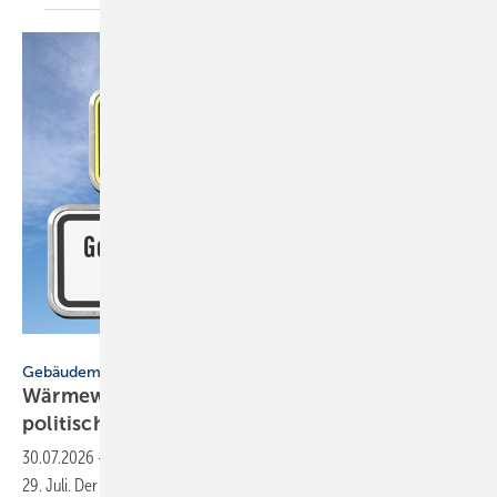
hkama/stock.adobe.com
Gebäudemodernisierungsgesetz
Wärmewende: SHK-Handwerk fordert
politische
Stabilität
30.07.2026
-
Das neue Gebäudemodernisierungsgesetz gilt seit dem
29. Juli. Der Fachverband SHK-BW sieht die größte Gefahr für die