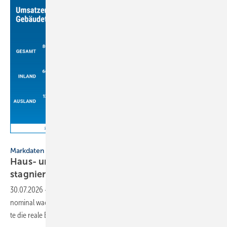
VDS / VdZ
Markdaten
Haus- und Gebäude­technik: Reale Entwick­lung
stag­niert
2026
30.07.2026
-
Der Umsatz der Haus- und Ge­bäude­tech­nik wird 2026
no­mi­nal wachsen. Durch stei­gen­de Material-, und Energie­preise dürf­
te die reale Ent­wick­lung
stag­nieren.