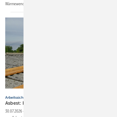
Wärmewende nicht in der Technik, sondern in der
Politik.
LianeM - stock.adobe.com
Arbeitssicherheit
Asbest: Häu­figs­te To­des­ur­sa­che am Bau
2025
30.07.2026
-
291 Versicherte der BG BAU starben 2025 an den Folgen