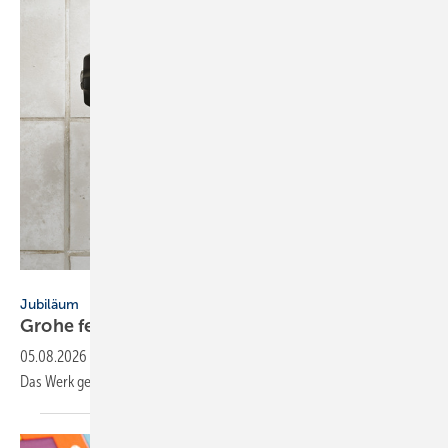
GROHE
Jubiläum
Grohe feiert 70 Jahre Standort
Lahr
05.08.2026
-
In Lahr produziert Grohe Duschen und Duschsysteme.
Das Werk gehört seit 70 Jahren zum
Unternehmen.