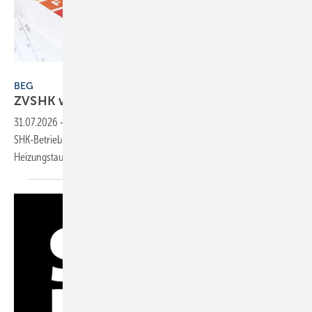
USeePhoto / stock.adobe.com
BEG
ZVSHK veröffentlicht neuen
Förderrechner
31.07.2026
-
Der ZVSHK stellt einen neuen Online-Rechner bereit, der
SHK-Betrieben und Hauseigentümern die Förderermittlung beim
Heizungstausch erleichtern
soll.