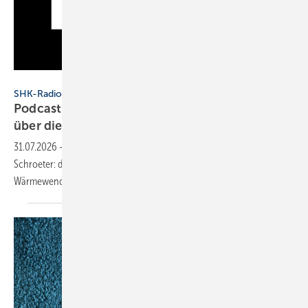
SHK Radio
SHK-Radio
Podcast: Was der Geschäftführer von Vaillant
über die neuen BEG-Regeln
sagt
31.07.2026
-
Gast in Folge 109 des SHK-Podcasts ist Dr. Tillmann von
Schroeter: der Geschäftsführer von Vaillant Deutschland über die
Wärmewende, Förderstrategien und die Zukunft der
Wärmepumpe.