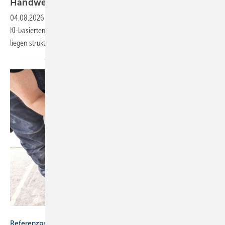
Hand­werks­be­triebe
04.08.2026
-
Tooltime erweitert seine Hand­wer­ker­soft­ware um einen
KI-ba­sier­ten Telefon­as­sis­ten­ten, der Anrufe ent­ge­gen­nimmt und An­
lie­gen struk­tu­riert
erfasst.
Geberit
Referenzprojekt Geberit