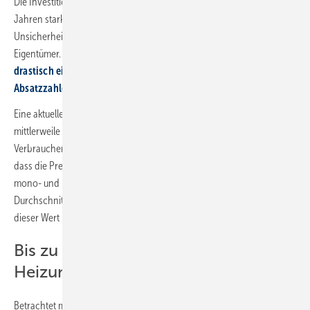
Die Investitionskosten für eine neue Heizung sind in den letzten fünf
Jahren stark gestiegen. Dies ist neben der vielbeschworenen
Unsicherheit ein weiterer Grund für die Kaufzurückhaltung der
Eigentümer. So ist der gesamte
Heizungsmarkt im Jahr 2024
drastisch eingebrochen
und auch
in diesem Jahr sinken die
Absatzzahlen weiter
.
Eine aktuelle Umfrage zeigt nun, dass die Preissteigerungen
mittlerweile zurückgehen. Die von der Energieberatung der
Verbraucherzentrale im Mai 2025 durchgeführte Erhebung ergab,
dass die Preise für die Anschaffung von insgesamt 15 verschiedenen
mono- und bivalenten Heizungsanlagen seit Mitte 2024 im
Durchschnitt nur noch um 5,3 % gestiegen sind. Im Jahr davor lag
dieser Wert noch bei 8,9 %.
Bis zu 60.000 Euro für eine neue
Heizung
Betrachtet man das aktuelle Preisniveau, so ergibt sich bei den