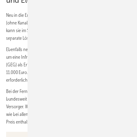
und Elektro-Direktheizung
Neu in die Erhebung aufgenommen wurde die Luft/Luft-Wärmepumpe
(ohne Kanalsystem) mit einem Preis von 12.000 Euro. Als Klimaanlage
kann sie im Sommer zusätzlich auch kühlen, benötigt aber eine
separate Lösung für die Trinkwassererwärmung.
Ebenfalls neu ist die Elektro-Direktheizung, bei der es sich in der Regel
um eine Infrarot-Heizung handelt. Sie wird im Gebäudeenergiegesetz
(GEG) als Erfüllungsoption anerkannt und kostet durchschnittlich
11.000 Euro. Auch hier ist eine zusätzliche Trinkwassererwärmung
erforderlich.
Bei der Fernwärme ist zu beachten, dass die Anschlusspreise
bundesweit deutlich schwanken. Auskunft gibt hier der regionale
Versorger. Weiterhin ist bei allen Arten von Biomassekesseln ebenso
wie bei allen Varianten der Solarthermie ein Pufferspeicher mit im
Preis enthalten.