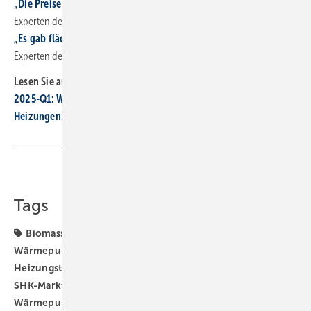
„Die Preise für den Heizungstausch sind zu hoch“
(Interview mit
Experten der Energieberatung der Verbraucherzentrale – Teil 1)
„Es gab flächen­deckend starke Preis­steigerungen“
(Interview mit
Experten der Energieberatung der Verbraucherzentrale – Teil 2)
Lesen Sie auch:
2025-Q1: Wärmeerzeugerabsatz sinkt um 32
%
Heizungen: Absatz 2024 um die Hälfte ein­ge­bro­chen
Teilen
Link kopieren
Tags
Biomasse-Heizung
Gas-Heizung
Heizungs-
Wärmepumpe
Heizungsmodernisierung
Heizungstausch
Heizungstechnik
Pelletheizung
SHK-Marktdaten
Wärmeerzeuger
Wärmepumpe
Wärmepumpen-Rollout
Wärmepumpenhochlauf