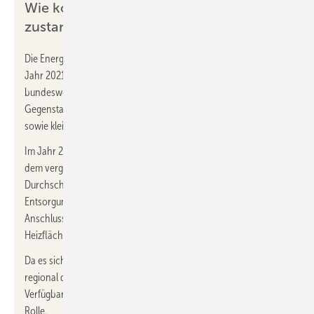
Wie kommt der Heiztechnik-Preisspiegel
zustande?
Die Energieberatung der Verbraucherzentrale ermittelt seit dem
Jahr 2021 im Rahmen ihres Beratungsangebotes jedes Jahr
bundesweit die Preise für verschiedene Wärmeerzeuger.
Gegenstand der Erhebung sind Ein- und Zweifamilienhäuser
sowie kleinere Mehrfamilienhäuser.
Im Jahr 2025 lagen je Heizungsart 74 bis 133 Rückmeldungen aus
dem vergangenen Jahr vor. Daraus wurden für jede Heiztechnik
Durchschnittspreise ermittelt. Alle Preise enthalten die
Entsorgung des alten Wärmeerzeugers und den betriebsfertigen
Anschluss der neuen Anlage (ohne neue Verrohrung und
Heizflächen).
Da es sich um bundesweite Durchschnittspreise handelt, gibt es
regional deutliche Unterschiede. Dabei spielt häufig auch die
Verfügbarkeit und Auslastung der Fachhandwerker vor Ort eine
Rolle.