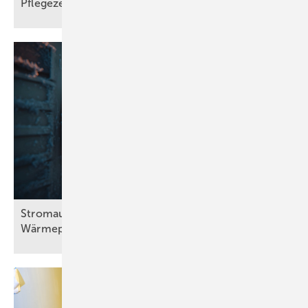
Pfle­ge­zen­trum
Stromausfall bei Frost: Wie viel halten
Wärmepumpen
aus?