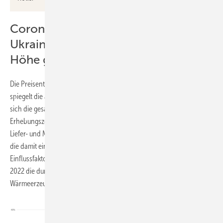
Corona-Lockdowns und
Ukrainekrieg haben die Preise in die
Höhe getrieben
Die Preisentwicklung bei den Heiztechnologien seit Januar 2021
spiegelt die außergewöhnlichen Herausforderungen wider, mit denen
sich die gesamte Heizungsbranche insbesondere am Anfang des
Erhebungszeitraums konfrontiert sah. So waren im Jahr 2021 die
Liefer- und Materialengpässe aufgrund der Corona-Lockdowns sowie
die damit einhergehenden Preiserhöhungen ein wesentlicher
Einflussfaktor. Dementsprechend lag von Januar 2021 bis Januar
2022 die durchschnittliche Preissteigerung aller betrachteten
Wärmeerzeuger bei 18,0 %.