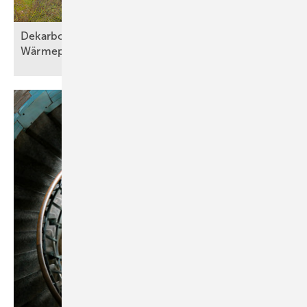
Dekarbonisierung mit effizienter
Wärmepumpentechni k