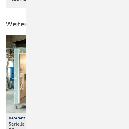
Weitere Inhalte
Referenzprojekt Geberit
Serielle Badfertigung im Pful­len­dor­fer