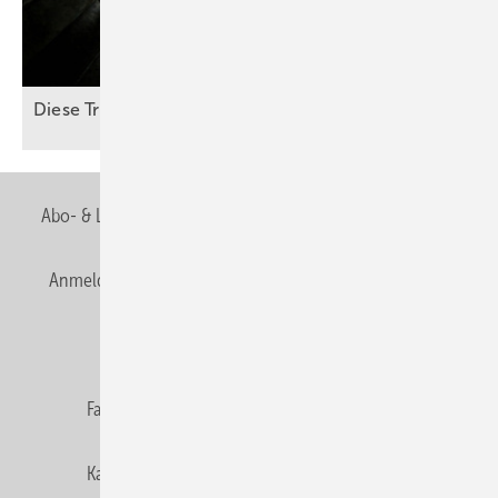
D iese Treppe führt steil
abwärts
Abo- & Leserservice
AGB
Alle Inhalte chronologisch
Anmelden
Anmeldung & Registrierung
Newsletter
Datenschutz
E-Paper
Editor's choice
Fachbeiträge
Gentner Verlag
Impressum
Karriere bei Gentner
Team
Mediaservice