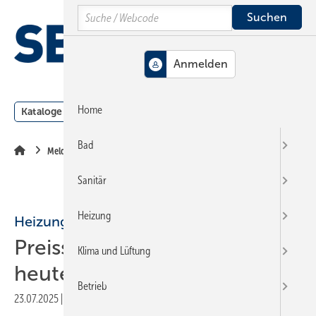
Springe
Springe
Springe
Search
auf
auf
auf
Hauptinhalt
Hauptmenü
SiteSearch
MENÜ
Home
Kataloge
Meldungen
Podcast
Produkte
Webin
Bad
Meldungen
Sanitär
Heizung
Heizungswende
Preisspiegel: So viel kostet
Klima und Lüftung
heute eine neue Heizung!
Betrieb
23.07.2025
|
Druckvorschau