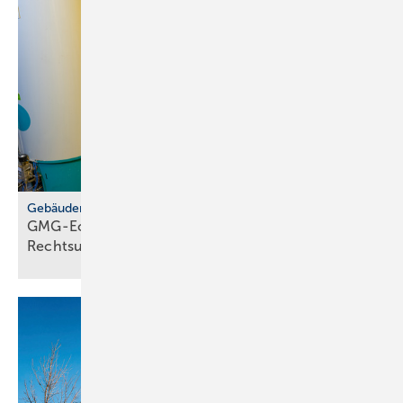
Gebäudemodernisierungsgesetz
GMG-Eckpunkte: zwi­schen Er­leich­te­rung und
Rechts­un­si­cher­heit