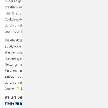
In der Folge stieg die Nachfrage nach Erdgas-Brennwertkesseln
drastisch an, während der Wärmepumpenmarkt stagnierte. Im letzten
Quartal 2023 brachen dann beide Wärmeerzeuger massiv ein. Der
Rückgang der Absatzzahlen setzte sich bis Mitte 2024 fort. Die
durchschnittliche Preissteigerung von März 2023 bis Juni 2024 lag
„nur“ noch bei 8,9 %.
Die Absatzzahlen der Wärmeerzeuger insgesamt stagnieren seit Mitte
2024, wobei der Erdgas-Brennwertkessel deutlich Marktanteile an die
Wärmepumpe verliert. Die seit Anfang 2024 verfügbare hohe
Förderung im Rahmen der BEG hat also nicht zu einer Belebung des
Heizungsmarktes beigetragen. Und die Verunsicherung der
Verbraucher bleibt bis heute bestehen. Die Preissteigerung im
Zeitraum von Juni 2024 bis Mai 2025 ging weiter zurück auf
durchschnittlich 5,3 %. ■
Quelle:
Energieberatung der Verbraucherzentrale
/ tg
Weitere Beiträge zum Heiztechnik-Preisspiegel 2025:
Preise für neue Heizungen in 5 Jahren um 70 % gestiegen