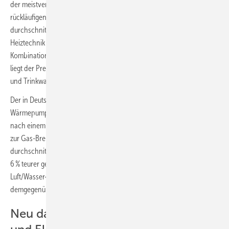
der meistverkaufte Wärmeerzeuger in Deutschland (bei stark
rückläufigen Absatzzahlen). Der Einbau kostet laut Erhebung aktuell
durchschnittlich 16.000 Euro. Bemerkenswert ist, dass er als einzige
Heiztechnik gegenüber dem Vorjahr nicht teurer geworden ist. In
Kombination mit einer Solarthermieanlage zur Trinkwassererwärmung
liegt der Preis bei 25.000 Euro (+4 %) bzw. mit Heizungsunterstützung
und Trinkwassererwärmung bei 31.000 Euro (+3 %).
Der in Deutschland beliebteste Wärmepumpentyp, die Luft/Wasser-
Wärmepumpe, gewinnt seit einem Jahr wieder Marktanteile und hat
nach einem Sprung bei den Absatzzahlen im ersten Quartal 2025 fast
zur Gas-Brennwerttechnik aufgeschlossen. Sie kostet aktuell
durchschnittlich 36.000 Euro und ist im Vergleich zum letzten Jahr um
6 % teurer geworden. Eine Hybridheizung, bestehend aus einer
Luft/Wasser-Wärmepumpe und einem Gas-Brennwertkessel, kostet
demgegenüber mit 48.000 Euro (+4 %) deutlich mehr.
Neu dabei: Luft/Luft-Wärmepumpe