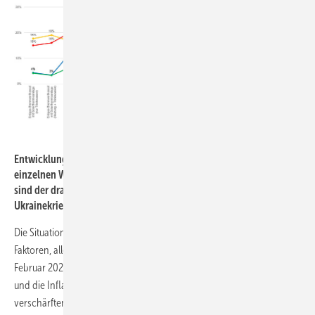
Tim Geßler / Datenquelle: vzbv
Entwicklung der Preissteigerungen insgesamt und bei den
einzelnen Wärmeerzeugern seit Anfang 2021. Gut zu erkennen
sind der drastische Anstieg durch die Corona-Pandemie und den
Ukrainekrieg sowie der deutliche Rückgang ab 2023.
Die Situation verschärfte sich dann im Folgejahr durch eine Reihe von
Faktoren, allen voran der Angriff von Russland auf die Ukraine im
Februar 2022. Dadurch wurde in Deutschland eine Gaskrise ausgelöst
und die Inflation begann drastisch zu steigen. Gleichzeitig
verschärften sich die Liefer- und Materialengpässe weiter,