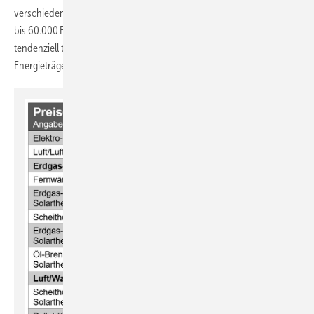
verschiedenen Heiztechnologien eine große Bandbreite von 11.000
bis 60.000 Euro (siehe Tabelle). Dabei sind kombinierte Systeme
tendenziell teurer als monovalente Wärmeerzeuger, die nur auf einen
Energieträger setzen.