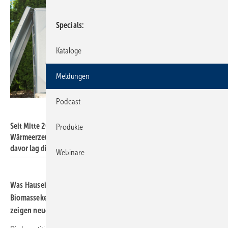
Specials
Kataloge
Meldungen
Podcast
Tomasz Zajda – stock.adobe.com
Seit Mitte 2024 sind die Preise für die Anschaffung eines neuen
Produkte
Wärmeerzeugers im Durchschnitt um 5,3 % gestiegen. Im Jahr
davor lag dieser Wert noch bei 8,9 %.
Webinare
Was Hauseigentümer im Schnitt für Wärme­pumpen, Gas- oder
Bio­masse­kessel zahlen und wo die Preis­ent­wicklung hingeht,
zeigen neue Daten der Verbrau­cher­zentrale.