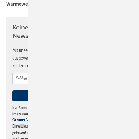
Wärmewende
Keine Zeit? Kein Problem mit dem SBZ
Newsletter!
Mit unserem Newsletter erhalten Sie regelmäßig von uns
ausgewählte Informationen und Neuigkeiten, gebündelt und
kostenlos direkt ins Postfach.
Bei Anmeldung zu diesem Newsletter bin ich damit einverstanden, über
interessante Verlags- und Online-Angebote
der Marken der Alfons W.
Gentner Verlag GmbH & Co. KG
informiert zu werden. Diese
Einwilligung kann ich jederzeit widerrufen und eine Abmeldung ist
jederzeit möglich. Informationen zum Umgang mit Daten finden Sie
auch in unserer
Datenschutzerklärung
.