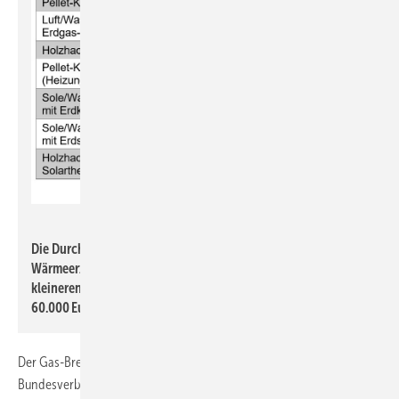
Tim Geßler / Datenquelle: vzbv
Die Durchschnittspreise für den Austausch des
Wärmeerzeugers in Ein- und Zweifamilienhäusern sowie
kleineren Mehrfamilienhäusern reichen von 11.000 bis
60.000 Euro.
Der Gas-Brennwertkessel ist nach den letzten Zahlen des
Bundesverbands der deutschen Heizungsindustrie (BDH) zurzeit noch