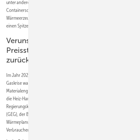
unter anderem aufgrund der Blockade des Suezkanals durch das
Containerschiff „Ever Given“. All dies trieb die Preissteigerung bei den
Wärmeerzeugern im Zeitraum von Januar 2022 bis März 2023 auf
einen Spitzenwert von durchschnittlich 23,8 %.
Verunsicherung und Markteinbruch:
Preissteigerungen gehen seit 2023
zurück
Im Jahr 2023 begann sich die Situation dann zu entschärfen. Die
Gaskrise war weitgehend abgewendet und auch die Liefer- und
Materialengpässe gingen schrittweise zurück. Ende Februar sorgten
die Heiz-Hammer-Kampagne und die sich anschließende
Regierungskrise mit Verzögerungen beim Gebäudeenergiegesetz
(GEG), der Bundesförderung für effiziente Gebäude (BEG) und dem
Wärmeplanungsgesetz (WPG) für erhebliche Verunsicherung bei den
Verbrauchern.