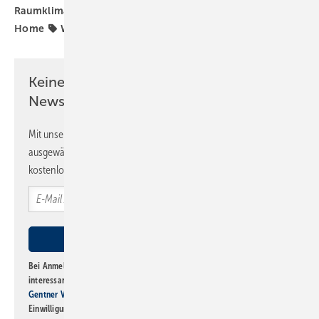
Raumklima
Richter+Frenzel
SHK-Handwerk
Smart
Home
Wärmepumpe
Wärmeübergabe
Keine Zeit? Kein Problem mit dem SBZ
Newsletter!
Mit unserem Newsletter erhalten Sie regelmäßig von uns
ausgewählte Informationen und Neuigkeiten, gebündelt und
kostenlos direkt ins Postfach.
Bei Anmeldung zu diesem Newsletter bin ich damit einverstanden, über
interessante Verlags- und Online-Angebote
der Marken der Alfons W.
Gentner Verlag GmbH & Co. KG
informiert zu werden. Diese
Einwilligung kann ich jederzeit widerrufen und eine Abmeldung ist