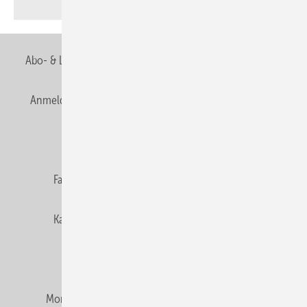
Abo- & Leserservice
AGB
Alle Inhalte chronologisch
Anmelden
Anmeldung & Registrierung
Newsletter
Datenschutz
E-Paper
Editor's choice
Fachbeiträge
Gentner Verlag
Impressum
Karriere bei Gentner
Team
Mediaservice
Mitgliedschaften und Engagement
Montagezeiten Heizung
Montagezeiten Sanitär