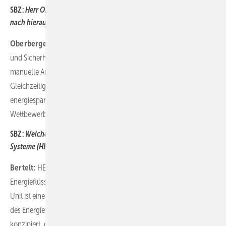
SBZ:
Herr Oberberger, welche Vorteile ergeben sich Ihrer Meinung
nach hieraus für das SHK-Handwerk?
Oberberger:
Für Fachbetriebe bedeutet das vor allem Zeitersparnis
und Sicherheit. Der automatische hydraulische Abgleich reduziert
manuelle Arbeitsschritte und sorgt für dauerhaft effiziente Anlagen.
Gleichzeitig können Betriebe ihren Kunden nachweislich moderne,
energiesparende Lösungen anbieten, was ein wichtiger
Wettbewerbsvorteil im Markt ist.
SBZ:
Welche Rolle spielen hierbei Home-Energy-Management-
Systeme (HEMS)?
Bertelt:
HEMS steht für die ganzheitliche Steuerung von
Energieflüssen im Gebäude. Unsere ­Homematic IP Home Control
Unit ist eine Energiemanagementzentrale nach den Anforderungen
des Energiewirtschaftsgesetzes. Sie ist als offene Plattform
konzipiert, die Raumklima, Licht sowie weitere Energieverbraucher