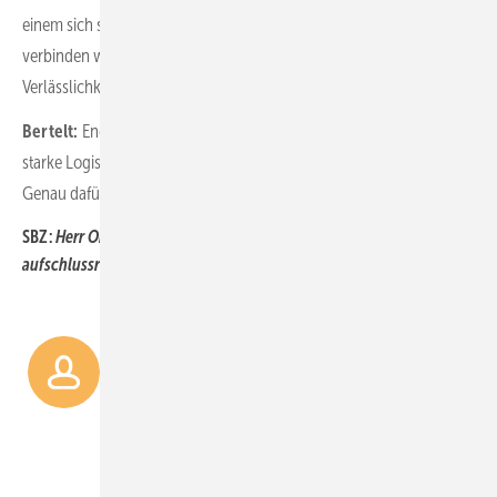
einem sich stark wandelnden Markt. Gemeinsam mit ­eQ-3
verbinden wir technologische Innovation mit Handwerksnähe und
Verlässlichkeit.
Bertelt:
Energieeffizienz entsteht dort, wo moderne Technologie,
starke Logistik und echte Nähe zum Handwerk zusammenkommen.
Genau dafür stehen ­Richter + Frenzel und ­eQ-3.
SBZ:
Herr Oberberger, Herr Bertelt, ich danke Ihnen für d as
aufschlussreiche und spannende Gespräch.
Lösungen sollen nicht nur
innovativ sein, sondern sich im
handwerklichen ­Alltag auch
einfach, sicher und wirtschaftlich
einsetzen lassen.