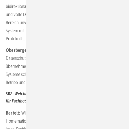
bidirektional verschlüsselte Kommunikation, Server in Deutschland
und volle Datenhoheit beim Nutzer. Vertrauen ist im Smart-Home-
Bereich unverzichtbar. Deshalb sind wir besonders stolz, dass unser
System mittlerweile zum neunten Mal in Folge vom VDE für seine ­
Protokoll-, IT- und Datensicherheit zertifiziert wurde.
Oberberger:
Aus Sicht des Großhandels und des Handwerks ist
Datenschutz ein zentraler Vertrauensfaktor. Fachbetriebe
übernehmen Verantwortung gegenüber ihren Kunden. Sichere
Systeme schaffen Vertrauen in die Technik, den installierenden
Betrieb und die gesamte Lieferkette.
SBZ:
Welche Schulungs- und Zertifizierungs­möglichkeiten gibt es
für Fachbetriebe?
Bertelt:
Wir bieten Installationsbetrieben die Möglichkeit, offizieller
Homematic-IP-Fachpartner zu werden. Das Ziel dieses Programms