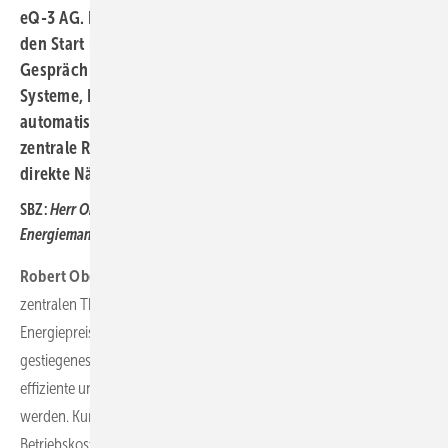
eQ-3 AG. Im Oktober 2025 gaben beide Unternehmen
den Start ihrer Vertriebspartnerschaft bekannt. Im
Gespräch geht es um Home-Energy-Management-
Systeme, Energieeinsparungen, den
automatischen hydraulischen Abgleich sowie um die
zentrale Rolle von Schulungen, Partnerschaft und die
direkte Nähe zum SHK-Handwerk.
SBZ:
Herr Oberberger, wie ordnen Sie die Relevanz des Themas
Energiemanagement aktuell für das SHK-Handwerk ein?
Robert Oberberger:
Energiemanagement hat sich zu einem der
zentralen Themen im SHK-Handwerk entwickelt. Steigende
Energiepreise, gesetzliche Anforderungen und ein deutlich
gestiegenes Kostenbewusstsein bei Endkunden führen dazu, dass
effiziente und zukunftssichere Lösungen heute aktiv nachgefragt
werden. Kunden möchten wissen, wie sie Energie einsparen,
Betriebskosten senken und gleichzeitig Komfort und