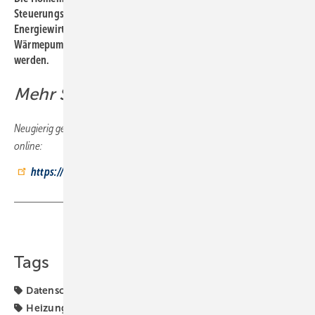
Steuerungseinheit die ­Anforderungen des
Energiewirtschaftsgesetzes. Über EEBus können Geräte wie ­
Wärmepumpen, Wechselrichter, Wallboxen u. v. m. angebunden
werden.
Mehr Smart Home online
Neugierig geworden? Weitere Beiträge zum ThemaSmart Home gibt es
online:
https://bit.ly/49nEcIG
Teilen
Link kopieren
Tags
Datenschutz
Energieeffizienz
Fußbodenheizung
Heizung
Hydraulischer Abgleich
MSR-Technik