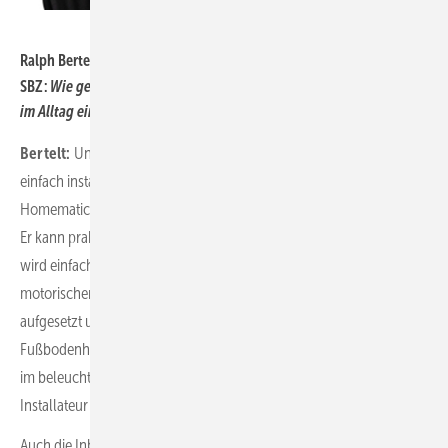
Bild: eQ-3 / Britta Brueling
Ralph Bertelt, Vorstand von eQ-3
SBZ:
Wie gestaltet sich die Installation der ­Homematic-­IP-Produkte
im Alltag eines Handwerksbetriebs tatsächlich?
Bertelt:
Unsere Produkte sind so gebaut, dass sie schnell und
einfach installiert werden können. Ein konkretes Beispiel ist der
Homematic IP Fußbodenheizungscontroller – 8 Kanäle, motorisch.
Er kann praktisch werkzeuglos eingebaut werden. Das Gerät selbst
wird einfach per Steckdose mit Strom versorgt. Die zugehörigen
motorischen Stellantriebe werden per Klickverschluss auf die Ventile
aufgesetzt und durch einen Steckverbinder mit dem
Fußbodenheizungscontroller verbunden. Der Zustand der Ventile ist
im beleuchteten Display des Controllers zu sehen, und der
Installateur kann Funktionstests direkt durchführen.
Auch die Inbetriebnahme per Smartphone-App dauert nur wenige