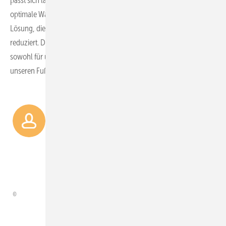
passt sich laufend an veränderte Bedingungen an und sorgt für eine
optimale Wärmeverteilung. Damit schaffen wir eine nachhaltige
Lösung, die sowohl Energie spart als auch den Installationsaufwand
reduziert. Das Fraunhofer IEE hat die Effektivität des Verfahrens
sowohl für unsere intelligenten Radiatorthermostate als auch für
unseren Fußbodenheizungscontroller bestätigt.
Durch intelligente ­
Algorithmen wird ­Energie
nur dann ­eingesetzt, wenn sie
tatsächlich benötigt wird.
Ralph Bertelt, Vorstand von eQ-3