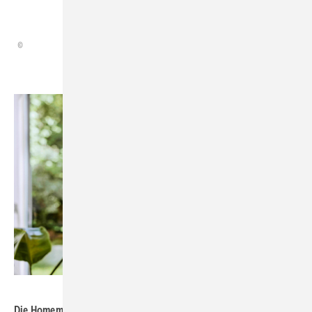
Robert Oberberger
Bild: eQ-3 / Alexander Sobotta
Die Homematic IP Home Control Unit erfüllt als zentrale