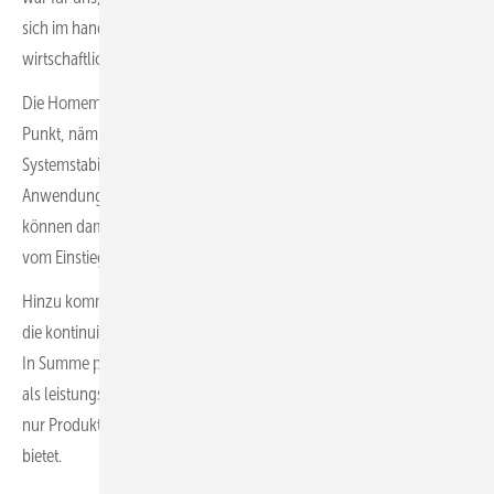
sich im handwerklichen Alltag auch einfach, sicher und
wirtschaftlich einsetzen lassen.
Die Homematic-IP-Produkte von ­eQ-3 überzeugen in diesem
Punkt, nämlich durch eine einfache Installation, eine hohe
Systemstabilität und eine klare Ausrichtung auf praxisrelevante
Anwendungen im Heizungs- und Gebäudebereich. Fachbetriebe
können damit unterschiedliche Kundenanforderungen abdecken –
vom Einstieg bis zur umfassenden Lösung.
Hinzu kommen Aspekte wie Datenschutz, Zukunftssicherheit und
die kontinuierliche Weiterentwicklung speziell für den SHK-Bereich.
In Summe passt diese Kombination sehr gut zu unserem Anspruch
als leistungsstarker Groß­handelspartner, der dem Handwerk nicht
nur Produkte, sondern auch nachhaltige Lösungen für die Zukunft
bietet.