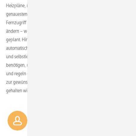
Heizpläne, mit denen sich Heizzeiten und Solltemperaturen
genauestens an den individuellen Bedarf anpassen lassen. Dank
Fernzugriff über unsere App lassen sich die Einstellungen jederzeit
ändern – wenn man beispielsweise früher nach Hause kommt als
geplant. Hinzu kommen viele intelligente Funktionen wie eine
automatische Fenster-offen-Erkennung, Urlaubs- und Eco-Modi
und selbstlernende Algorithmen: Die Geräte lernen, wie lange sie
benötigen, um eine Temperaturänderung im Raum zu erreichen,
und regeln dementsprechend den Heizwasserzufluss, damit genau
zur gewünschten Zeit die gewünschte Temperatur herrscht und
gehalten wird.
Wir schaffen eine nachhaltige
Lösung, die sowohl Energie
spart als auch den