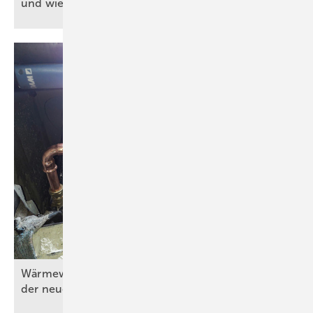
und wie geht es
weiter?
Wärmewände in der Praxis (Teil 4) – Umsetzung
der neuen Wärmeübergabe im
Erdgeschoss