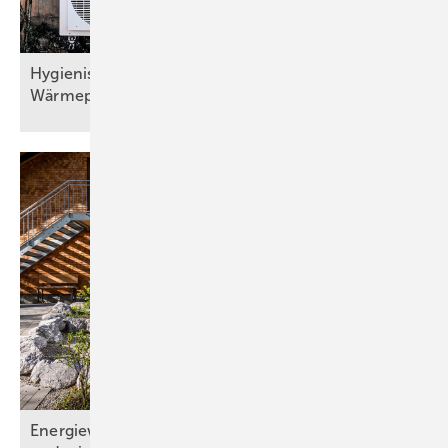
Hygienisch sichere Trinkwassererwärmung bei
Wärmepumpen
Energiewende: Wo s teht d ie Gebäudetechnik