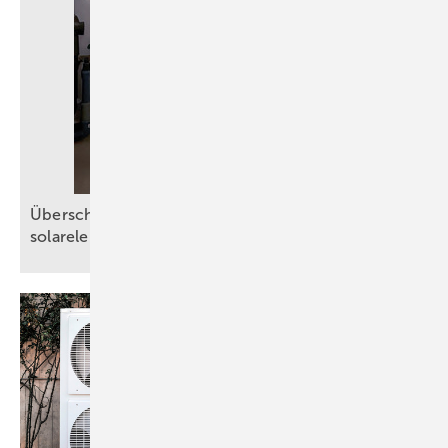
Ü berschüssigen PV-Strom nutzen: Heizstäbe zur
solarelektrischen
Warmwasserbereitung