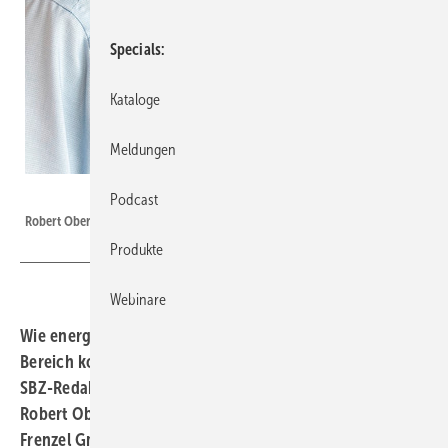
Specials
Kataloge
Meldungen
Bild: Richter+Frenzel
Podcast
Robert Oberberger, Geschäftsführer von Richter + Frenzel
Produkte
Webinare
Wie energieeffiziente und praxisnahe Lösungen im SHK-
Bereich konkret umgesetzt werden können, diskutiert
SBZ-Redakteurin Katrin ­Drogatz-Krämer mit ­
Robert Oberberger, Geschäftsführer der Richter +
Frenzel GmbH + Co. KG, und ­Ralph Bertelt, Vorstand der ­