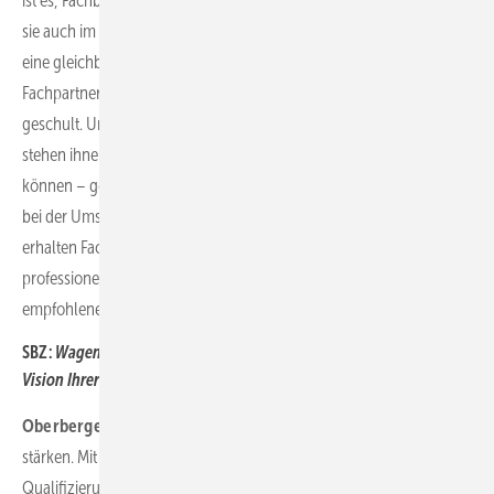
ist es, Fachbetriebe nicht nur mit Produkten auszustatten, sondern
sie auch im Projektalltag spürbar zu unterstützen und gleichzeitig
eine gleichbleibend hohe Qualität für Endkunden sicherzustellen.
Fachpartner werden von uns über alle für sie relevanten Aspekte
geschult. Unsere Außendienstmitarbeiter in ganz Deutschland
stehen ihnen als persönliche Ansprechpartner zur Verfügung und
können – gemeinsam mit unserem professionellen Support – Hilfe
bei der Umsetzung komplexer Projekte leisten. Darüber hinaus
erhalten Fachpartner Unterstützung bei der Kundengewinnung, wie
professionelle Marketingmaterialien und eine Listung als
empfohlener Installationsbetrieb auf unserer Website.
SBZ:
Wagen Sie einen Blick in die Zukunft. Was ist die gemeinsame
Vision Ihrer Partnerschaft?
Oberberger:
Unser Ziel ist es, das SHK-Handwerk nachhaltig zu
stärken. Mit praxisnahen Produkten, zuverlässiger Logistik,
Qualifizierung und echter Partnerschaft bieten wir Orientierung in