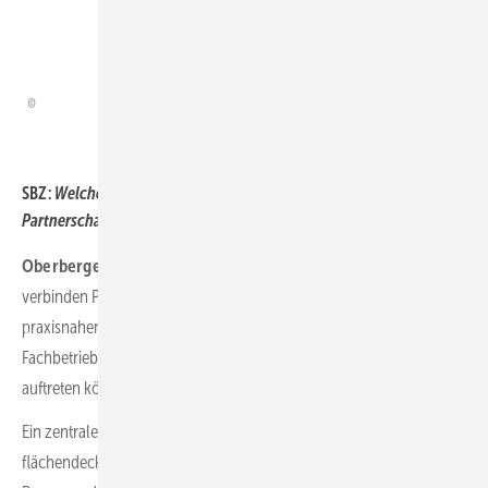
Installationsaufwand reduziert.
Ralph Bertelt
SBZ:
Welche Funktion erfüllt ­Richter + Frenzel in dieser
Partnerschaft, wenn man über das Produkt hinausblickt?
Oberberger:
Unsere Stärke liegt in der Nähe zum Handwerk. Wir
verbinden Produktverfügbarkeit mit persönlicher Beratung,
praxisnahen Schulungen und Qualifizierungsangeboten, damit
Fachbetriebe sich gezielt weiterbilden und als zertifizierte Partner
auftreten können.
Ein zentraler Faktor ist zudem unsere leistungsfähige Logistik, wie
flächendeckende Verfügbarkeit, kurze Lieferzeiten und verlässliche