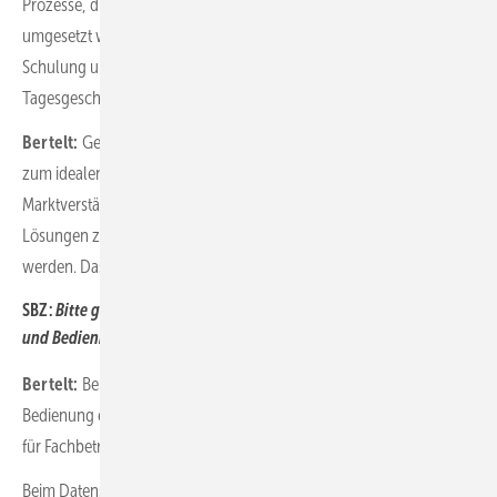
Prozesse, die dafür sorgen, dass Projekte sicher und termingerecht
umgesetzt werden können. Diese Kombination aus Unterstützung,
Schulung und Logistik ist ein entscheidender Mehrwert für das
Tagesgeschäft der Betriebe.
Bertelt:
Genau diese Kombination macht ­Richter + Frenzel für uns
zum idealen Partner. Die Nähe zum Handwerk, das tiefe
Marktverständnis und die starke Logistik stellen sicher, dass unsere
Lösungen zuverlässig verfügbar sind und professionell begleitet
werden. Das ist entscheidend für einen nachhaltigen Markterfolg.
SBZ:
Bitte gehen Sie noch einmal etwas konkreter auf Datenschutz
und Bedienkomfort ein.
Bertelt:
Beides ist für uns elementar. Die Einrichtung und
Bedienung erfolgen über eine kostenlose, intuitive App, die sowohl
für Fachbetriebe als auch für Endkunden einfach nutzbar ist.
Beim Datenschutz setzen wir auf höchste Standards, wie