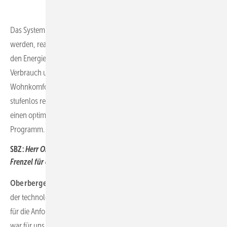
Das System kann an den individuellen Bedarf des Nutzers angepasst
werden, reagiert selbstständig auf Umwelteinflüsse und gestaltet
den Energieeinsatz kontinuierlich effizienter. So lassen sich
Verbrauch und Kosten um bis zu 33 % senken, während der
Wohnkomfort steigt. Mit unserem Fußbodenheizungscontroller mit
stufenlos regelnden, motorischen Stellventilen haben wir zudem
einen optimierten Energiesparpartner für jede Wärmepumpe im
Programm.
SBZ:
Herr Oberberger, aus welchem Grund hat sich ­Richter +
Frenzel für eine Partnerschaft mit ­eQ-3 entschieden?
Oberberger:
Wir haben sehr bewusst nach einem Partner gesucht,
der technologisch führend ist und gleichzeitig ein tiefes Verständnis
für die Anforderungen des SHK-Handwerks mitbringt. Entscheidend
war für uns, dass die Lösungen nicht nur innovativ sind, sondern