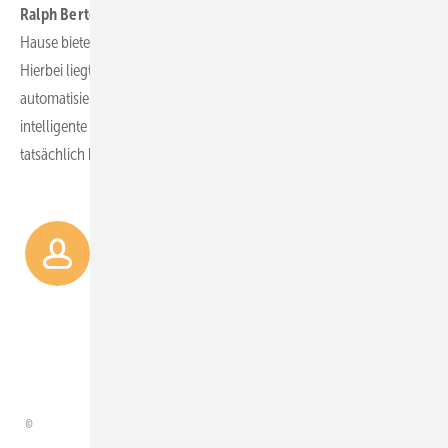
Ralph Bertelt:
Mit den Homematic-IP-Produkten aus unserem
Hause bieten wir ein umfassendes System für alle Gebäudetypen an.
Hierbei liegt ein besonderer Fokus auf Lösungen zur
automatisierten, energiesparenden Raumklimaregelung. Durch
intelligente Algorithmen wird Energie nur dann eingesetzt, wenn sie
tatsächlich benötigt wird.
Energiem anagement hat
sich zu einem der zentralen
Themen im SHK-Handwerk
entwickelt.
Robert Oberberger, Geschäftsführer von Richter +
Frenzel