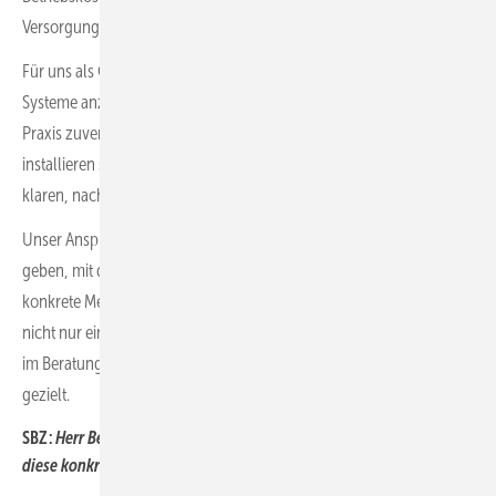
Versorgungssicherheit erhalten können.
Für uns als Großhändler bedeutet das, dem Handwerk genau die
Systeme anzubieten, mit denen sich diese Anforderungen in der
Praxis zuverlässig umsetzen lassen. Lösungen müssen einfach zu
installieren sein, im täglichen Betrieb stabil funktionieren und einen
klaren, nachvollziehbaren Nutzen bieten.
Unser Anspruch ist es, Fachbetrieben Produkte an die Hand zu
geben, mit denen sie sich im Markt differenzieren und ihren Kunden
konkrete Mehrwerte bieten können. Energiemanagement ist dabei
nicht nur ein technisches Thema, sondern ein wichtiges Argument
im Beratungsgespräch. Genau hier unterstützen wir das Handwerk
gezielt.
SBZ:
Herr Bertelt, welche Produkte bieten Sie an und was können
diese konkret zur Energieeinsparung im Gebäude beitragen?