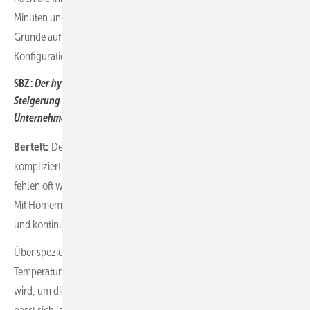
Minuten und beschränkt sich durch den Anlernassistenten im
Grunde auf das Einscannen eines QR-Codes und einige wenige
Konfigurationsschritte.
SBZ:
Der hydraulische Abgleich gilt als zentraler Hebel zur
Steigerung der Energieeffizienz. Herr Bertelt, wie adressiert Ihr
Unternehmen dieses Thema?
Bertelt:
Der hydraulische Abgleich ist in der Praxis äußerst
kompliziert umzusetzen, denn insbesondere im Gebäudebestand
fehlen oft wichtige Informationen über das vorhandene Rohrnetz.
Mit Homematic IP erfolgt der hydraulische Abgleich automatisiert
und kontinuierlich.
Über spezielle Sensoren überwachen unsere Produkte die
Temperatur im Raum und analysieren, wie viel Heizwasser benötigt
wird, um die gewünschte Solltemperatur zu erreichen. Das System