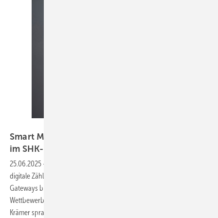
Bild: Peter Jagusch
S mart Meter als Sprungbrett – Digitalisierung
im
SHK-Handwerk
25.06.2025
-
Die Heizkostenverordnung schreibt eine Um­rüstung auf
digitale Zähler bis Ende 2026 vor. Die Einführung der Smart-Meter-
Gateways birgt technische Anforderungen und steigenden
Wettbewerbsdruck für SHK-Betriebe. SBZ-­Redakteurin Katrin Drogatz-
Krämer sprach mit Frank Molliné, Geschäftsführer des Mess- und