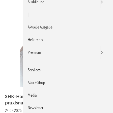
Ausbildung
|
Aktuelle Ausgabe
Heftarchiv
Premium
Services
Abo & Shop
Bild: Richter+Frenzel
Media
SHK-Handwerk im Fokus: Partnerschaft für
praxisnahe
Energiemanagement-Lösungen
Newsletter
24.02.2026
-
Wie energieeffiziente und praxisnahe Lösungen im SHK-