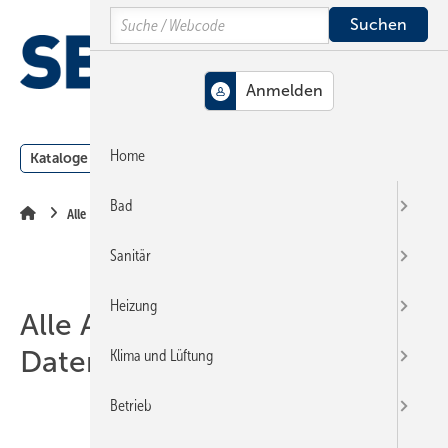
Springe
Springe
Springe
Search
auf
auf
auf
Hauptinhalt
Hauptmenü
SiteSearch
MENÜ
Home
Kataloge
Meldungen
Podcast
Produkte
Webin
Bad
Alle Artikel zum Thema Datenschutz
Sanitär
Heizung
Alle Artikel zum Thema
Datenschutz
Klima und Lüftung
Betrieb