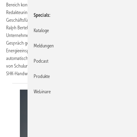
Bereich konkret umgesetzt werden können, diskutiert SBZ-
Redakteurin Katrin ­Drogatz-Krämer mit ­Robert Oberberger,
Specials
Geschäftsführer der Richter + Frenzel GmbH + Co. KG, und ­
Ralph Bertelt, Vorstand der ­eQ-3 AG. Im Oktober 2025 gaben beide
Kataloge
Unternehmen den Start ihrer Vertriebspartnerschaft bekannt. Im
Gespräch geht es um Home-Energy-Management-Systeme,
Meldungen
Energieeinsparungen, den
automatischen hydraulischen Abgleich sowie um die zentrale Rolle
Podcast
von Schulungen, Partnerschaft und die direkte Nähe zum
SHK-Handwerk.
Produkte
Webinare