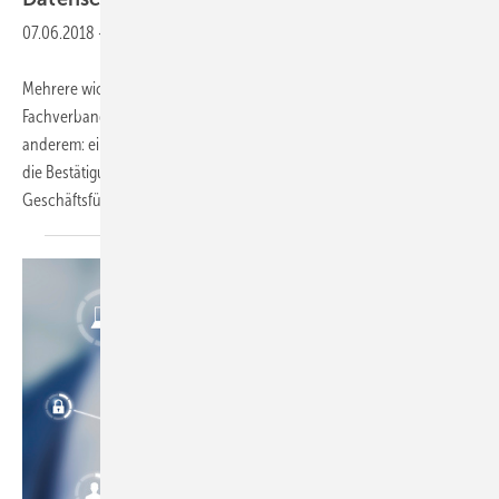
07.06.2018
-
Mehrere wichtige Punkte standen zur Mitgliederversammlung des
Fachverbandes SHK Sachsen in Döbeln auf der Tagesordnung. Unter
anderem: ein Fachvortrag zur neuen Datenschutzgrundverordnung,
die Bestätigung des Berichts des Vorstandes und der
Geschäftsführung. Gastreferent Jens
Schletter...