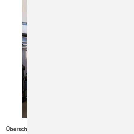
Bild: my-PV
Ü berschüssigen PV-Strom nutzen: Heizstäbe