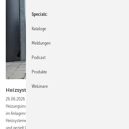
Specials
Kataloge
Meldungen
Podcast
Produkte
Bild: Buderus
Webinare
Heizsysteme digital im
Griff.
26.06.2026
-
Digitale Lösungen verändern die Arbeit von
Heizungsinstallateuren grundlegend und eröffnen neue Möglichkeiten
im Anlagenmonitoring. Mit modernen Onlinetools lassen sich
Heizsysteme kontinuierlich überwachen, Fehler frühzeitig erkennen
und gezielt Optimierungen vornehmen. Dadurch profitieren sowohl