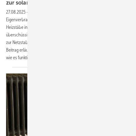
zur solarelektrischen
Warmwasserbereitung
27.08.2025
-
Mit dem wachsenden Druck zur
Eigenverbrauchsoptimierung rücken technische Lö sungen wie
Heizstäbe in den Fokus. Sie ermöglichen die direkte Umwandlung
überschüssigen Photovoltaikstroms in Warmwasser und tragen damit
zur Netzstabilität, Kostensenkung und Dekarbonisierung bei. Im
Beitrag erläutert Tobias Fuchslechner von my-PV aus Oberösterreich,
wie es
funktioniert.