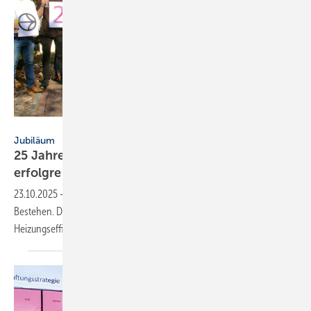
HG Baunach
Jubiläum
25 Jahre HG Bau­nach: Ren­de­mix seit 2000
er­folg­reich
23.10.2025
-
HG Baunach aus Hückelhoven feiert ihr 25-jähriges
Bestehen. Das Rendemix-Konzept zur Steigerung der
Heizungseffizienz ist seit über 2 Jahrzehnten am
Markt.