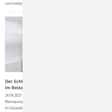
vom Institut für Technische Gebäudeausrüstung
Dresden.
Bild: Mywarm / Getty Images
Der Schlüssel zur Wärmepumpen-Performance
im
Bestand
24.09.2025
-
Die Wärmewende ist in vollem Gange und die
Wärmepumpe gilt als Herzstück dieser Transformation. Insbesondere
im Gebäudebestand treffen neue Technologien oft auf veraltete