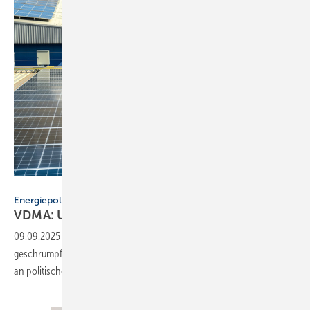
KL 1981 - stock.adobe.com
Energiepolitik
VDMA: Un­si­cher­heit bremst Kli­ma­lö­sun­gen
aus
09.09.2025
-
Die Gebäudetechnik-Branche ist 2024 um 4 %
geschrumpft. Dabei mangelt es nicht an innovativer Technik, sondern
an politischer
Verlässlichkeit.