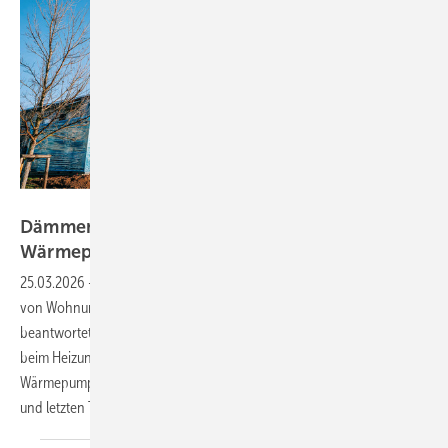
Bild: Vaillant
Dämmen, Heizungssanierung und
Wärmepumpentechnologie, Teil
2
25.03.2026
-
Welche Reihenfolge ist bei der energetischen Sanierung
von Wohnungsbeständen sinnvoll? Fachjournalist Martin Schellhorn
beantwortete diese Frage im ersten Teil der Februarausgabe. Was
beim Heizungswechsel mit Blick auf die am Markt verfügbaren ­
Wärmepumpentechnologien zu beachten ist, erläutert er im zweiten
und letzten Teil dieser
Serie.