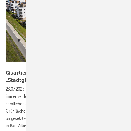
Bild: Systemair
Quartier definiert neue Qualität von
„Stadtgärten“
23.07.2025
-
Großmaßstäbige Quartiere zu entwickeln, ist eine
immense Herausforderung, die ein reibungsloses Zusammenspiel
sämtlicher Gewerke erfordert. Ein Beispiel, wie ein solches Projekt mit
Grünflächen, innovativer Architektur und hochwertiger Ausstattung
umgesetzt werden kann, zeigt der Bauprojektentwickler ­Conceptaplan
in Bad Vilbel. Zentral war die intelligente Integration der Kältetechnik –