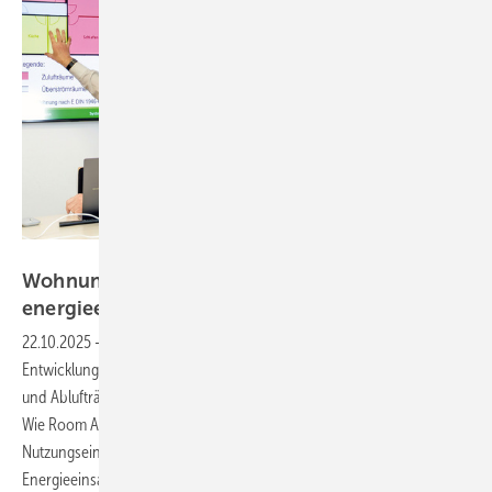
Bild: Systemair
Wohnungslüftung bedarfsgerecht und
energieeffizient
22.10.2025
-
Die kontrollierte Wohnraumlüftung steht vor einem
Entwicklungsschritt mit einem System, das ohne Festlegung von Zu-
und Ablufträumen einen bedarfsgerechten Luftaustausch ermöglicht:
Wie Room Air Volume-Control (RAV-Control) in allen Räumen einer
Nutzungs­einheit eingesetzt werden kann und zur Optimierung des
Energieeinsatzes beiträgt, erläutert ­Prof. Dr.-Ing. Thomas Hartmann