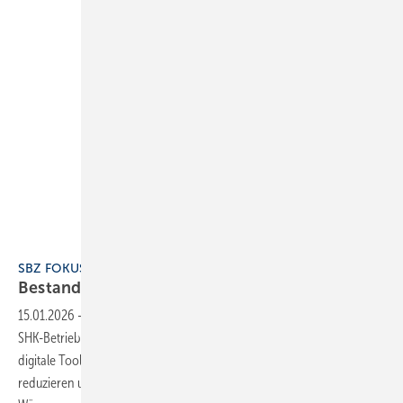
SBZ FOKUS Bestandsgebäude 2025
Bestandsgebäude energieeffizient
beheizen
15.01.2026
-
Bestandsgebäude energieeffizient beheizen zeigt, wie
SHK-Betriebe moderne Heiztechnik, erneuerbare Energien und
digitale Tools einsetzen, um Energie zu sparen, CO₂-Emissionen zu
reduzieren und den Komfort für Bewohner zu erhöhen. Ob