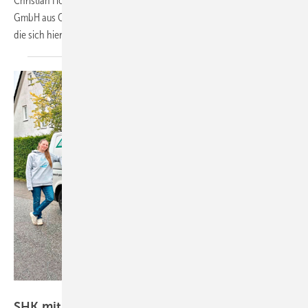
Christian Hoffmann und Dirk Drews von der WCG Wärme Contracting
GmbH aus Oldenburg. Beide Geschäftsführer stellen neue Wege vor,
die sich hieraus für das SHK-Handwerk
eröffnen.
Bild: Drogatz-Krämer / SBZ
SHK mit Zukunft: Die Benschs setzen auf