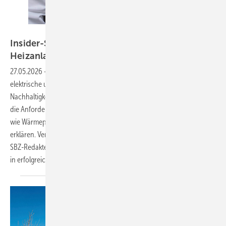
Bild: Ritter Energie / Sebastian Berger
Insider-Strategien für den Verkauf komplexer
Heizanlagen
27.05.2026
-
Hybride Heizanlagen liegen im Trend, denn kombinierte
elektrische und wassergeführte Systeme steigern Effizienz und
Nachhaltigkeit. Doch mit der technischen Komplexität wachsen auch
die Anforderungen, dem Endkunden investitionsintensive Lösungen,
wie Wärmepumpen mit PV, Solarthermie und Speichertechnik, zu
erklären. Vertriebsprofi Wendelin Heinzelmann bei Ritter Energie gibt
SBZ-Redakteurin Katrin Drogatz-Krämer wertvolle Einblicke
in erfolgreiche Strategien der
Kundenberatung.