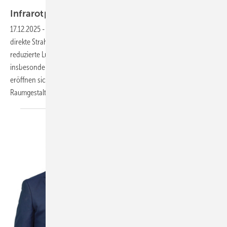
Bild: Dimplex
Infrarotpaneele: Wärme mit
Systemvielfalt
17.12.2025
-
Moderne Infrarotpaneele von Dimplex erzeugen eine
direkte Strahlungswärme, ohne die Raumluft aufzuheizen. Eine
reduzierte Luftzirkulation mindert Staubaufwirbelung, was ein Vorteil
insbesondere für Allergiker ist. Für SHK- und Elektro-Fachhandwerker
eröffnen sich neue Möglichkeiten in der energetischen Sanierung,
Raumgestaltung und
Badplanung.