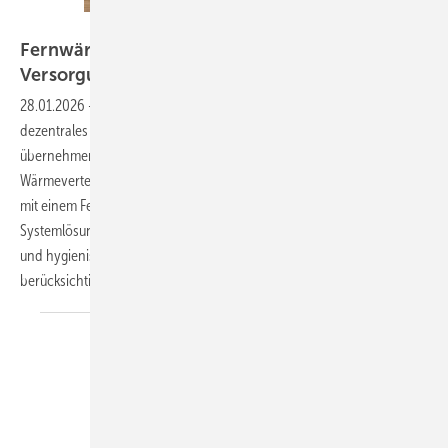
Bild: Watts
Fernwärme intelligent verteilt: Dezentrale
Versorgung im
Neubau
28.01.2026
-
Bei einem Wohnquartier setzt der Bauträger auf ein
dezentrales Versorgungskonzept mit Wohnungsstationen. Diese
übernehmen in den einzelnen Wohneinheiten sowohl die
Wärmeverteilung als auch die Warmwasserbereitung. In Verbindung
mit einem Fernwärmeanschluss entsteht eine kompakte
Systemlösung, die den technischen Aufwand reduziert
und hygienische Anforderungen an die Trinkwassererwärmung
berücksichtigt.