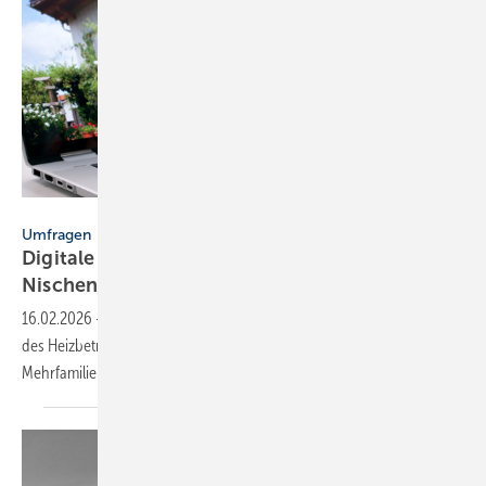
Andrey Popov - stock.adobe.com
Umfragen
Digitale Heizungs­optimie­rung bleibt
Nischen­pro­dukt
16.02.2026
-
Digitale Lösungen zur Überwachung und Optimierung
des Heizbetriebs verzeichnen deutliches Wachstum, sind aber in
Mehrfamilienhäusern noch selten im
Einsatz.