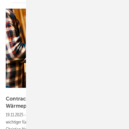
Bild: AntariCode - stock.adobe.com
Contracting und Pachtmodelle:
Wärmepumpen ohne
Investitionshürde
19.11.2025
-
Das Thema Contracting für Wärmepumpen wird immer
wichtiger für Handwerkspartner und Endkunden, beobachten