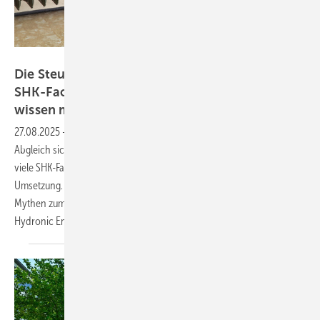
Bild: IMI
Di e Steuererklärung der Heizungswelt: Was
SHK-Fachleute zum hydraulischen Abgleich
wissen
müssen
27.08.2025
-
Obwohl allen einleuchtet, dass der hydraulische
Abgleich sich für Eigentümer, Mieter und ­Installateure ­rechnet, sind
viele SHK-Fachleute noch zurückhaltend bei der flächendeckenden
Umsetzung. Hinzu kommt, dass im Markt die unterschiedlichsten ­
Mythen zum Thema ­kursieren, mit denen Meinolf Rath von IMI
Hydronic Engineering
aufräumt.