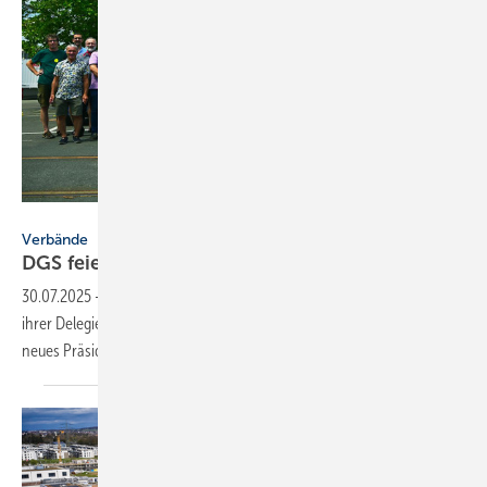
DGS / Jörg Sutter
Verbände
DGS feiert 50 Jahre und wählt neues
Präsi­dium
30.07.2025
-
Die Deutsche Gesellschaft für Son­nen­ener­gie hat auf
ihrer Dele­gier­ten­ver­samm­lung 50-jähriges Be­ste­hen gefeiert und ein
neues Präsi­dium
gewählt.