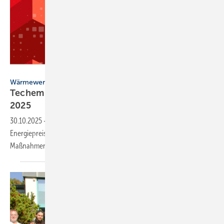
Techem
Wärmewende
Techem Atlas für En­er­gie, Wär­me & Was­ser
2025
30.10.2025
-
Der neue Techem Atlas 2025 zeigt: Steigende
Energiepreise hebeln Sparbemühungen aus – zusätzliche
Maßnahmen zur Verbrauchsreduktion sind
erforderlich.