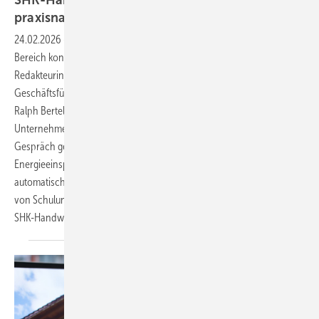
praxisnahe
Energiemanagement-Lösungen
24.02.2026
-
Wie energieeffiziente und praxisnahe Lösungen im SHK-
Bereich konkret umgesetzt werden können, diskutiert SBZ-
Redakteurin Katrin ­Drogatz-Krämer mit ­Robert Oberberger,
Geschäftsführer der Richter + Frenzel GmbH + Co. KG, und ­
Ralph Bertelt, Vorstand der ­eQ-3 AG. Im Oktober 2025 gaben beide
Unternehmen den Start ihrer Vertriebspartnerschaft bekannt. Im
Gespräch geht es um Home-Energy-Management-Systeme,
Energieeinsparungen, den
automatischen hydraulischen Abgleich sowie um die zentrale Rolle
von Schulungen, Partnerschaft und die direkte Nähe zum
SHK-Handwerk.