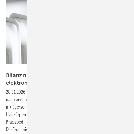
Bild: Resideo
Bilanz nach einem Jahr Pilotprojekt mit
elektronischen
Heizkörperreglern
28.01.2026
-
Die Bestandsgebäude der Bauverein Wesel AG zeigen
nach einem Jahr Pilotbetrieb, dass sich der Energieverbrauch bereits
mit überschaubaren Maßnahmen senken lässt. Elektronische
Heizkörperregler wurden in Zusammenarbeit mit dem Hersteller unter
Praxisbedingungen erprobt und mit Referenzgebäuden verglichen.
Die Ergebnisse liefern konkrete Anhaltspunkte, welches