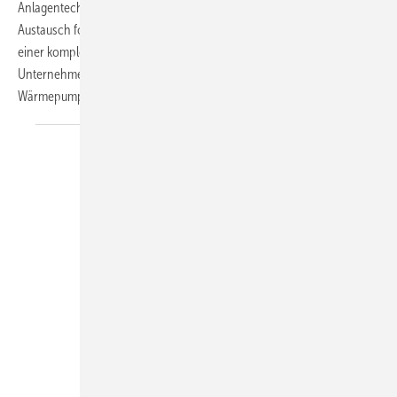
Anlagentechnik und unzureichende Daten, wodurch sich der
Austausch fossiler Heizsysteme gegen regenerative Wärmequellen zu
einer komplexen Angelegenheit entwickeln kann. Das Greentech-
Unternehmen Mywarm nutzt Echtzeitdaten, um das Potenzial von
Wärmepumpen zu
heben.