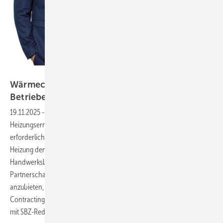
Bild: WCG
Wärmecontracting eröffnet auch kleinen SHK-
Betrieben neue
Geschäftsfelder
19.11.2025
-
Wenn Kunden von der Notwendigkeit einer
Heizungserneuerung überrascht werden und ihnen das hierzu
erforderliche Budget fehlt, können sie mittels Mietmodell die neue
Heizung dennoch umsetzen. Warum es für kleinere
Handwerksbetriebe attraktiv sein kann, eine Wärme-Contracting-
Partnerschaft einzugehen und ihren Kunden ein solches Mietmodell
anzubieten, erläutern die Geschäftsführer der WCG Wärme
Contracting GmbH Christian Hoffmann und Dirk Drews im Interview
mit SBZ-Redakteurin Katrin
Drogatz-Krämer.