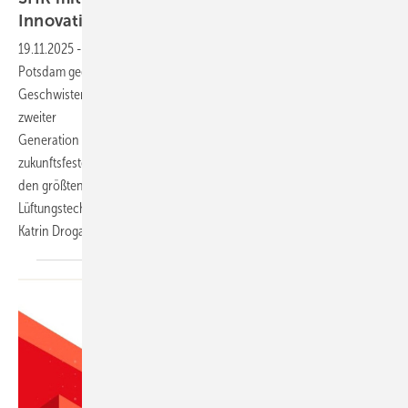
Innovation und
Nähe
19.11.2025
-
Vom Einmannbetrieb, der direkt vor der Wende in
Potsdam gegründet wurde, zum modernen Unternehmen: Die
Geschwister Silvio und Kristin Bensch führen den Familienbetrieb in
zweiter
Generation fort mit klarem Fokus auf technische Innovation und
zukunftsfestes SHK-Handwerk. Während der Heizungsbereich noch
den größten Anteil am Umsatz ausmacht, gewinnen Klima- und
Lüftungstechnik zunehmend an Bedeutung, wie SBZ-Redakteurin
Katrin Drogatz-Krämer
feststellte.