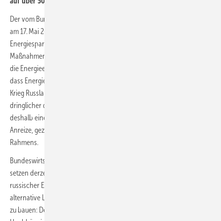
auf über 500 000 Stück pro Jahr steigen.
Der vom Bundesministerium für Wirtschaft und Klimaschutz (BMWK)
am 17. Mai 2022 vorgelegte „Arbeitsplan Energieeffizienz –
Energiesparen für mehr Unabhängigkeit“ definiert Schritte und
Maßnahmen der Bundesregierung, wie mehr Energie eingespart und
die Energieeffizienz erhöht werden kann. Und er lässt keinen Zweifel,
dass Energieeinsparungen mit Blick auf den völkerrechtswidrigen
Krieg Russlands in der Ukraine und auf die Versorgungssicherheit
dringlicher denn je sind. Der Arbeitsplan Energieeffizienz enthält
deshalb einen Maßnahmenkatalog mit Zeitangaben für finanzielle
Anreize, gezielte Förderung und Anpassungen des regulatorischen
Rahmens.
Bundeswirtschafts- und Klimaschutzminister Robert Habeck: „Wir
setzen derzeit alle Hebel in Bewegung, um unabhängiger von
russischer Energie zu werden. So wichtig es dabei ist, kurzfristig
alternative Lieferquellen für Gas aufzutun und die Infrastruktur dafür
zu bauen: Der günstigste und effizienteste Beitrag zu mehr