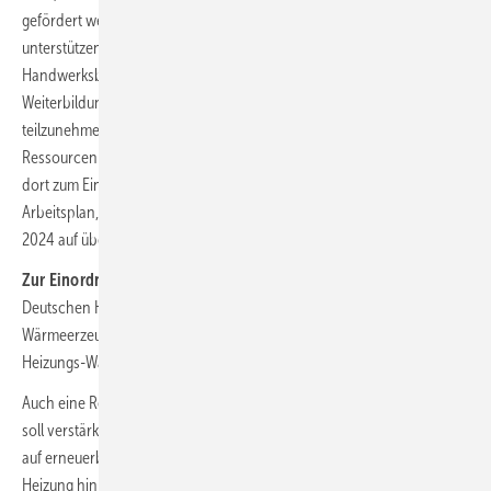
gefördert werden soll. Um den Wärmepumpen-Rollout zu
unterstützen, soll ein „Aufbauprogramm Wärmepumpe“ Anreize für
Handwerksbetriebe und Planungsbüros geben, um an
Weiterbildungen zu Planung und Einbau von Wärmepumpen
teilzunehmen. Ein „Umsetzungsanreiz Handwerk“ soll die knappen
Ressourcen im Handwerk zielgerichtet in die Heizungssanierung und
dort zum Einbau von Wärmepumpen lenken. Ziel ist laut dem
Arbeitsplan, die Zahl neu installierter Heizungs-Wärmepumpen bis
2024 auf über 500 000 Stück pro Jahr zu steigern.
Zur Einordnung:
2021 sind laut der Statistik des Bundesverbands der
Deutschen Heizungsindustrie (BDH) bundesweit rund 929 000
Wärmeerzeuger (+ 10 %) verkauft worden. Davon waren 154 000
Heizungs-Wärmepumpen (+ 28 %; 2020: 120 000).
Auch eine Reform der Bundesförderung für effiziente Gebäude BEG
soll verstärkte Anreize für den Wechsel von fossilen Energieträgern
auf erneuerbare Energien geben („also etwa weg von der Gas-
Heizung hin zur Wärmepumpe“ heißt es im Aktionsplan