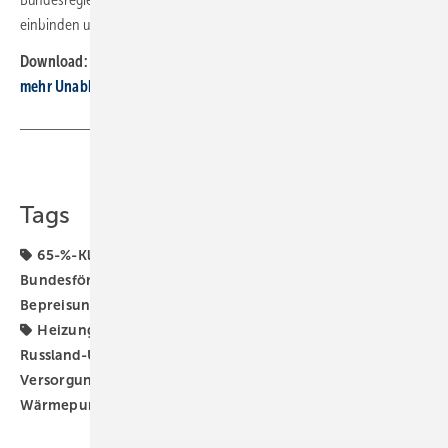
einbinden und aktivieren.
Download:
Arbeitsplan Energieeffizienz – Energiesparen für
mehr Unabhängigkeit
■
Teilen
Link kopieren
Tags
65-%-Klausel für erneuerbare Energien
Bundesförderung für effiziente Gebäude
CO2-
Bepreisung
Energieeffizienz
Gebäudeenergiegesetz
Heizungs-Wärmepumpe
Recht
Robert Habeck
Russland-Ukraine-Krieg
Solardach
Versorgungssicherheit
Wärmepumpe
Wärmepumpen-Rollout