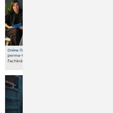
Online-Talkshow
perma-talk: so gelingt Azubi- und
Fach­kräf­te­bin­dung