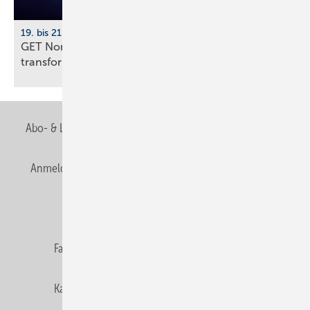
19. bis 21. November 2026, Hamburg
GET Nord 2026: Wie KI Gebäude und Handwerk
transformiert
Abo- & Leserservice
AGB
Alle Inhalte chronologisch
Anmelden
Anmeldung & Registrierung
Newsletter
Datenschutz
E-Paper
Editor's choice
Fachbeiträge
Gentner Verlag
Impressum
Karriere bei Gentner
Team
Mediaservice