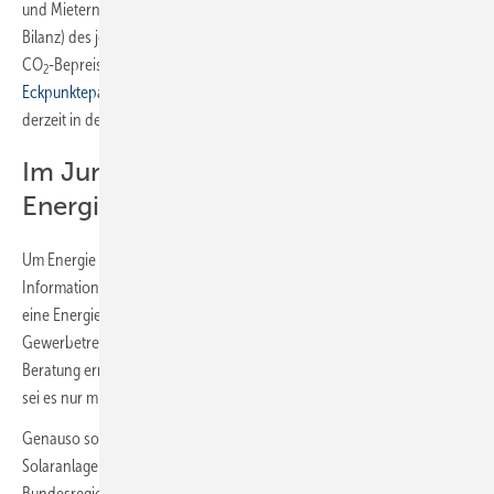
und Mietern aufgeteilt werden: Je schlechter die Energiebilanz (CO
-
2
Bilanz) des jeweiligen Gebäudes ist, desto mehr von den Kosten der
CO
-Bepreisung zahlen die Vermieter. Für das
Stufenmodell liegt ein
2
Eckpunktepapier
vor, der Gesetzentwurf für das Stufenmodell wird
derzeit in der Regierung abgestimmt.
Im Juni soll eine
Energiesparkampagne starten
Um Energie zu sparen und auf Erneuerbare zu wechseln, sind gute
Information und Beratung entscheidend. Im Juni 2022 soll deshalb
eine Energiesparkampagne starten, die Unternehmen,
Gewerbetreibende und Verbraucher mit praxisnahen Tipps und
Beratung ermutigt, selbst den Energieverbrauch zu reduzieren – und
sei es nur mit ganz einfachen Mitteln.
Genauso soll der Wechsel auf erneuerbare Wärme oder eine
Solaranlage auf dem Dach unterstützt werden. Dazu will die
Bundesregierung auch Stakeholder (Handwerk, Branchen, Verbände)