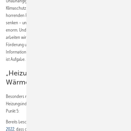
Unabhängigkeit ist weniger Energieverbrauch. Das ist für den
Klimaschutz dringend nötig und es hilft auch, angesichts der
horrenden Preisen für die fossilen Energien den Kostendruck zu
senken – und der ist ja gerade für Familien, die wenig verdienen,
enorm. Und auch für Betriebe sind die Preise eine Belastung. Deshalb
arbeiten wir intensiv daran, die Energieeffizienz zu stärken – mit
Förderung und Anreizen, mit dem richtigen Rahmen und
Informationen. Energie sparen und auf Erneuerbare zu wechseln, das
ist Aufgabe. Nicht erst seit heute, aber heute erst recht.“
„Heizungssanierung auf die
Wärmepumpe lenken“
Besonders relevant für die TGA/SHK-Branche und die
Heizungsindustrie ist im Abschnitt I des Arbeitsplans Energieeffizienz
Punkt 5:
Bereits beschlossen wurden vom
Koalitionsausschuss vom 23. März
2022
, dass der Austausch von Öl-Heizungen und Gas-Heizungen