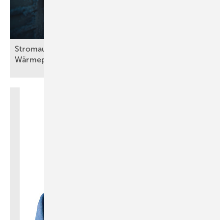
Stromausfall bei Frost: Wie viel halten
Wärmepumpen
aus?