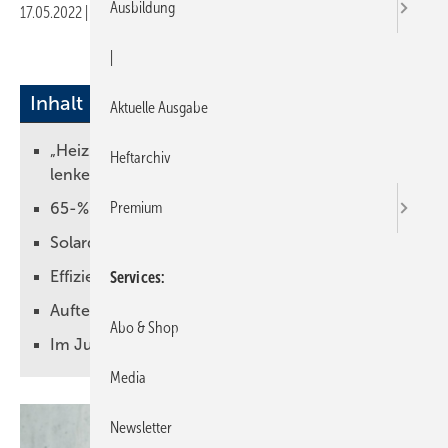
Ausbildung
17.05.2022
|
Druckvorschau
|
Inhalt
Aktuelle Ausgabe
„Heizungssanierung auf die Wärmepumpe
Heftarchiv
lenken“
Premium
65-%-Klausel für erneuerbare Energien
Solardächer sollen Standard werden
Effizienzhaus EH 55 und EH 40
Services
Aufteilung der Kosten aus der CO2-Bepreisung
Abo & Shop
Im Juni soll eine Energiesparkampagne starten
Media
Newsletter