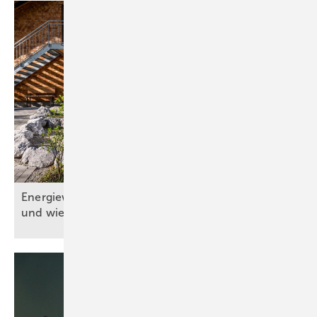
Energiewende: Wo s teht d ie Gebäudetechnik
und wie geht es
weiter?