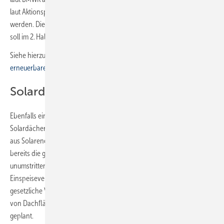
laut Aktionsplan „der Abschied von der Gasheizung vorangetrieben“
werden. Die hierfür notwendige Novelle des Gebäudeenergiegesetzes
soll im 2. Halbjahr 2022 vorgelegt werden.
Siehe hierzu auch ein Vorschlag des BEE:
65-%-Klausel für
erneuerbare Energien: „light“ schon ab 2023
Solardächer sollen Standard werden
Ebenfalls ein Punkt aus dem Ampel-Koalitionsvertrag ist, dass
Solardächer zum Standard werden sollen, um die Stromerzeugung
aus Solarenergie schnell zu erhöhen. Aus Sicht des BMWK führt
bereits die gerade im Bundestag angekommene, aber nicht
unumstrittene EEG-Novelle zu einer deutlichen Verbesserung der
Einspeisevergütungen bei Dachanlagen. Nun soll noch eine
gesetzliche Verankerung im Gebäudeenergiegesetz zur Solarisierung
von Dachflächen erfolgen; dies ist ebenfalls im 2. Halbjahr 2022
geplant.