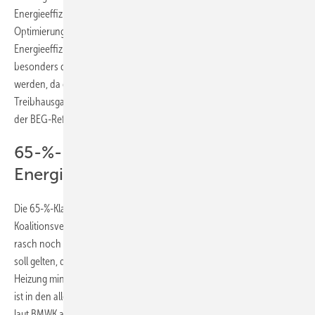
Energieeffizienz) sowie niedrigschwellige Angebote, etwa für die
Optimierung bestehender Heizungsanlagen, machen. Um die
Energieeffizienz im Gebäudebestand weiter zu erhöhen, sollen
besonders die energetisch schlechtesten Gebäude adressiert
werden, da dort das Einsparpotenzial für Energie und
Treibhausgasemissionen am größten ist. Die Anpassungen sollen mit
der BEG-Reform bis zum Sommer 2022 umgesetzt werden.
65-%-Klausel für erneuerbare
Energien
Die 65-%-Klausel für erneuerbare Energien ist bereits im Ampel-
Koalitionsvertrag benannt und zielt darauf ab, dass Heizungen sehr
rasch noch stärker auf Basis erneuerbarer Energien laufen. Ab 2024
soll gelten, dass bei jeder neu eingebauten oder ausgetauschten
Heizung mindestens 65 % erneuerbare Energien zu nutzen sind. Das
ist in den allermeisten Fällen durch den Einbau einer Wärmepumpe,
laut BMWK auch mit Solarthermie oder Holzpellets möglich. Damit soll