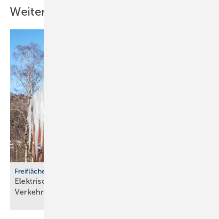
Weitere Inhalte
Freiflächenheizungen
Elektrische Heizsysteme unter­stützen bei
Ver­kehrs­siche­rungs­pflicht