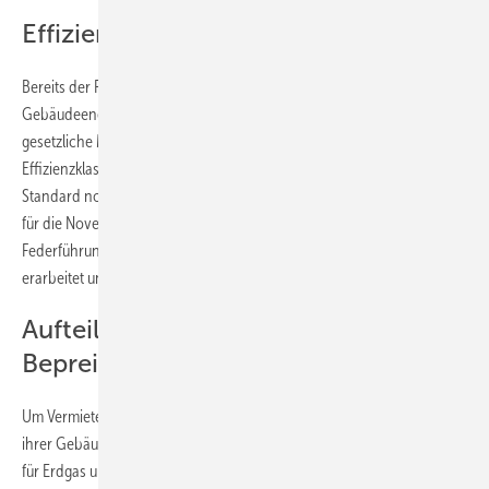
Effizienzhaus EH 55 und EH 40
Bereits der Referentenentwurf zur Änderung des
Gebäudeenergiegesetzes sieht vor, dass ab 01. Januar 2023 der
gesetzliche Mindesteffizienzstandard im Neubau auf die
Effizienzklasse EH 55 angehoben wird. Ab dem 1. Januar 2025 soll der
Standard noch mal auf EH 40 erhöht werden. Die Formulierungshilfe
für die Novelle des Gebäudeenergiegesetztes wurde in gemeinsamer
Federführung vom Bundeswirtschafts- und Bundesbauministerium
erarbeitet und am 11. Mai 2022 im Bundeskabinett verabschiedet.
Aufteilung der Kosten aus der CO
-
2
Bepreisung
Um Vermieter zusätzlich zu motivieren, die energetische Sanierung
ihrer Gebäude voranzutreiben, sollen die Kosten der CO
-Bepreisung
2
für Erdgas und Heizöl nach einem Stufenmodell zwischen Vermieter