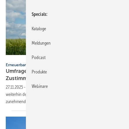
Specials
Kataloge
Meldungen
Podcast
Michael - stock.adobe.com
Erneuerbare Energien
Umfrage: Energie­wende wird sicht­barer –
Produkte
Zustim­mung bleibt
hoch
Webinare
27.11.2025
-
81 % der Deutschen be­für­wor­ten laut YouGov-Um­frage
weiter­hin den Aus­bau Erneuer­barer Ener­gien, die Energie­wende wird
zuneh­mend vor Ort
sicht­bar.