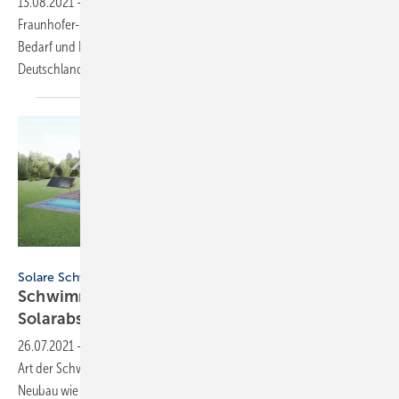
13.08.2021
-
Im Auftrag von Greenpeace veröffentlicht das
Fraunhofer-Institut für Solare Energiesysteme ISE eine Kurzstudie zu
Bedarf und Potenzialen der Photovoltaik und Solarthermie in
Deutschland.
Bilder: Roth Werke
Solare Schwimmbadwassererwärmung
Schwimmbadwassererwärmung mit
Solarabsorbern – so funktioniert
es
26.07.2021
-
Dieser Beitrag wirft einen Blick auf eine energieeffiziente
Art der Schwimmbadwassererwärmung mit Absorbern, die für den
Neubau wie für die Nachrüstung gleichermaßen geeignet
sind.