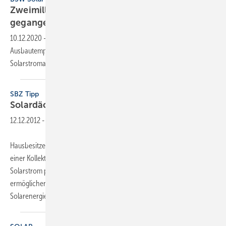
Zweimillionste Solarstromanlage in Betrieb
gegangen
10.12.2020
-
Trotz des Meilensteins: BSW warnt vor Halbierung des
Ausbautempos bei Solardächern und vorzeitigem Aus nahezu jeder 4.
Solarstromanlage.
SBZ Tipp
Solardächer doppelt
nutzen
12.12.2012
-
Hausbesitzer mussten sich bisher entscheiden, ob sie entweder mit
einer Kollektoranlage solare Wärme gewinnen oder mit PV-Modulen
Solarstrom produzieren wollten. Neue Hybrid-Kollektoren
ermöglichen eine Kombilösung. Sie vereinen beide Formen der
Solarenergie in einem Gehäuse und ermöglichen
so...