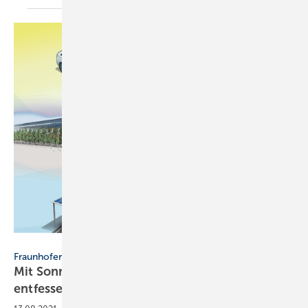
FraunhoferISE
Fraunhofer ISE
Mit Sonnenenergie einen Wirtschaftsboom
entfesseln und das Klima
schützen