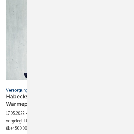
Urban Zintel
Versorgungssicherheit
Habecks Arbeitsplan: bis 2024 jährlich 500 000
Wärmepumpen
17.05.2022
-
Robert Habeck hat den „Arbeitsplan Energieeffizienz“
vorgelegt: Die Zahl neu installierter Wärmepumpen soll bis 2024 auf
über 500 000 Stück pro Jahr
steigen.