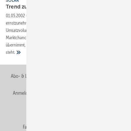
SOLAR
Trend zum
Solardach
01.05.2002
-
Die Solartechnik ist ausgereift und hat sich zu einem
ernstzunehmenden Marktsegment mit einem beachtlichen
Umsatzvolumen entwickelt. Für Klempner ergeben sich interessante
Marktchancen, wenn die Solaranlage die Dachdichtungsfunktion
übernimmt, und die Einblechung nicht vorgefertigt zur Verfügung
steht.
Abo- & Leserservice
AGB
Alle Inhalte chronologisch
Anmelden
Anmeldung & Registrierung
Newsletter
Datenschutz
E-Paper
Editor's choice
Fachbeiträge
Gentner Verlag
Impressum