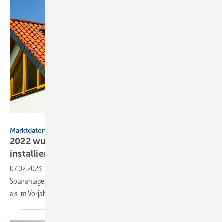
Countrypixel – stock.adobe.com
Marktdaten
2022 wurden 12 % mehr Solarheizungen
installiert
07.02.2023
-
Im Jahr 2022 sind rund 12 % mehr thermische
Solaranlagen zur Heizungsunterstützung und Trinkwassererwärmung
als im Vorjahr installiert
worden.