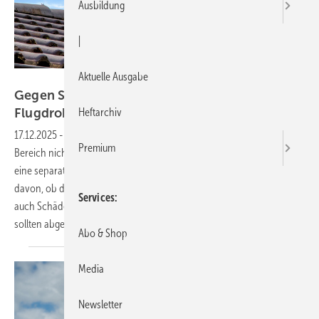
Ausbildung
|
Aktuelle Ausgabe
Bild: EKH-Pictures - stock.adobe.com
Gegen Schäden durch gewerblich genutzte
Heftarchiv
Flugdrohnen
absichern
17.12.2025
-
Ferngesteuerte Flugdrohnen sind im professionellen
Premium
Bereich nicht mehr wegzudenken. Um überhaupt starten zu dürfen, ist
eine separate Haftpflichtversicherung vorgeschrieben. Unabhängig
davon, ob die Drohne privat oder gewerblich genutzt wird. Doch
Services
auch Schäden an den oft mehrere Tausend Euro teuren Flugobjekten
sollten abgesichert
sein.
Abo & Shop
Media
Newsletter