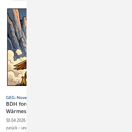
Gemini / Löschhorn / OR
GEG-Novelle
BDH fordert Ende der Not­lö­sun­gen im
Wärme­sektor
30.04.2026
-
Die Bundes­regierung rudert beim „Heizungs­gesetz“
zurück – und verlängert gleichzeitig die Un­si­cher­heit für Betriebe und