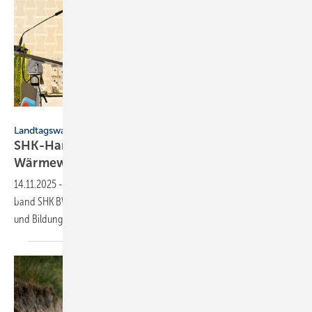
FVSHKBW
Landtagswahl 2026, Baden-Württemberg
SHK-Handwerk fordert „Energie­frieden“ für die
Wärme­wende
14.11.2025
-
In einem aktuellen Positions­papier for­dert der Fach­ver­
band SHK BW grund­legende Korrek­turen in der Energie-, Wirt­schafts-
und
Bildungs­politik.