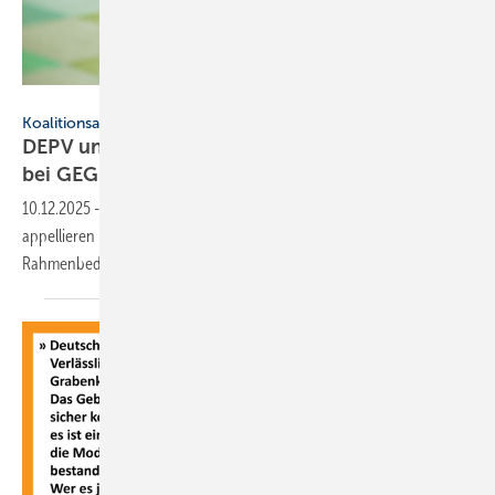
Sophie James - stock.adobe.com
Koalitionsausschuss
DEPV und BWP ap­pel­lie­ren: Kei­nen Um­bruch
bei GEG und
BEG
10.12.2025
-
Vor dem Koalitionsausschuss von CDU, CSU und SPD
appellieren BWP und DEPV an die Bundesregierung, die
Rahmenbedingungen der Wärmewende stabil zu
halten.