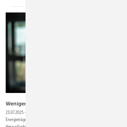
Bild: Vaillant / Mike Koenig Photography
Weniger CO
-Emissionen im
Mehrfamilienhaus
2
23.07.2025
-
Die Umstellung von fossilen auf erneuerbare
Energieträger in Mehrfamilienhäusern bringt deutlich umfassendere
Herausforderungen mit sich als in einem Einfamilienhaus. Eigentümer