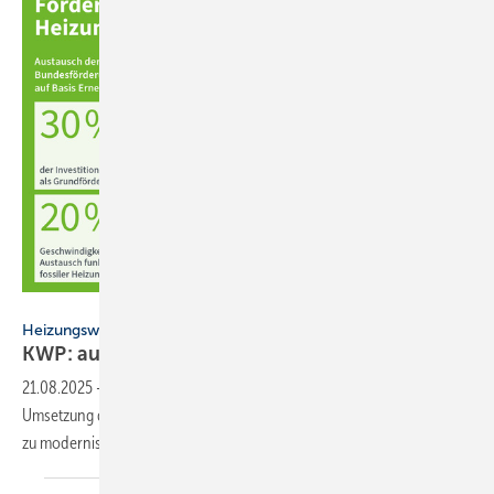
Allianz Freie Wärme
Heizungswende
KWP: auf Maßnahmen warten lohnt
nicht
21.08.2025
-
Die Allianz Freie Wärme rät Hausbesitzern, nicht auf die
Umsetzung der Kommunalen Wärmeplanung zu warten, sondern jetzt
zu modernisieren und Fördermittel zu
nutzen.