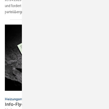
und fordert eine Verschiebung der 65-%-EE-Pflicht sowie einen
parteiübergreifenden
Energiekonsens.
Freie Wärme
Heizungsmodernisierung
Info-Flyer beleuchtet zu­ge­las­se­ne