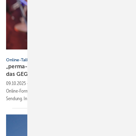
Video_StockOrg - stock.adobe.com
Online-Talkshow
„perma-talk“: Un­ter­schied­li­che Blick­win­kel auf
das
GEG
09.10.2025
-
Im September ging die Auftaktsendung des neuen
Online-Formats „perma-talk“ zum Thema Gebäudeenergiegesetz auf
Sendung. Inhalte, Aufzeichnung und
Fortsetzung.