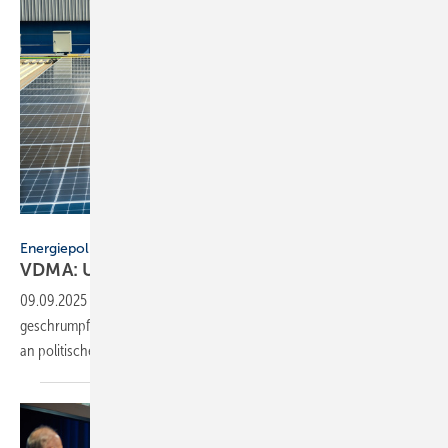
KL 1981 - stock.adobe.com
Energiepolitik
VDMA: Un­si­cher­heit bremst Kli­ma­lö­sun­gen
aus
09.09.2025
-
Die Gebäudetechnik-Branche ist 2024 um 4 %
geschrumpft. Dabei mangelt es nicht an innovativer Technik, sondern
an politischer
Verlässlichkeit.