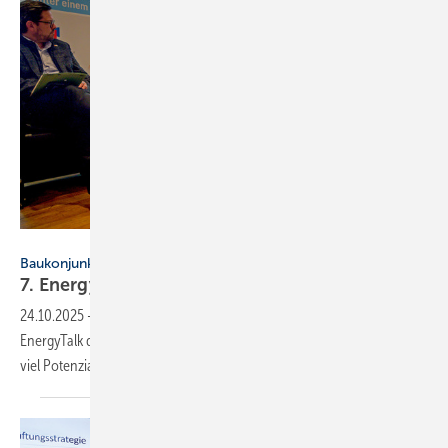
Kristian Barthen
Baukonjunktur
7. EnergyTalk: Po­li­tik und Wirt­schaft im
Dia­log
24.10.2025
-
Politiker und Vertreter der Wirtschaft im Dialog beim 7.
EnergyTalk der TGA-Verbände: „Impulse für die Baukonjunktur – wie
viel Potenzial steckt in der
TGA?“