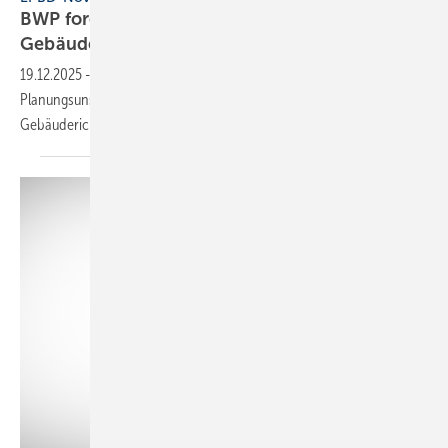
BWP fordert ver­läss­li­che Ent­wick­lung der
Ge­bäu­de­po­li­tik
19.12.2025
-
Der BWP warnt vor einer wachsenden
Planungsunsicherheit durch eine mögliche Verschiebung der EU-
Gebäuderichtlinie und plädiert dafür, am GEG
festzuhalten.