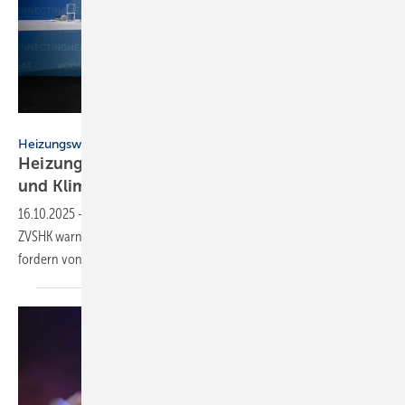
Claudius Pflug
Heizungswende
Heizungsbranche schlägt Alarm: Ar­beits­plät­ze
und Kli­ma­zie­le in
Ge­fahr
16.10.2025
-
Seit 2 Jahren schrumpft der Heizungsmarkt. BDH und
ZVSHK warnen vor den Folgen für Wirtschaft und Klimaziele und
fordern von der Politik mehr Dynamik in einem
5-Punkte-Plan.