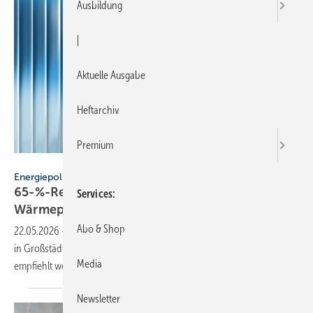
Ausbildung
|
Aktuelle Ausgabe
Heftarchiv
Premium
sh99 - stock.adobe.com
Energiepolitik
65-%-Regel später: SHK-Ver­band emp­fiehlt
Services
Wär­me­pum­pe
Abo & Shop
22.05.2026
-
Der Bundestag hat die 65-%-Regel beim Heizungstausch
in Großstädten verschoben. Der FV SHK-BW begrüßt dies und
Media
empfiehlt weiter die
Wärmepumpe.
Newsletter