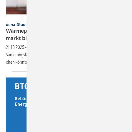
Maryana - stock.adobe.com
dena-Studie
Wärme­pumpen stärker gefragt – Sanie­rungs­
markt bietet
Poten­zial
21.10.2025
-
Das Update ihres Gebäude­reports zeige, dass mehr
Sanierungs­tätig­keit die eher prekäre Lage im Neu­bau­be­reich aus­glei­
chen könnte, so die
dena.