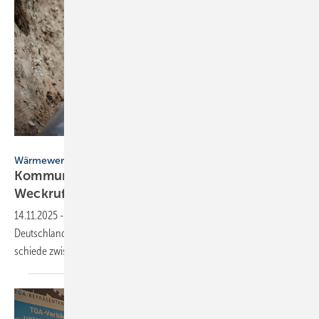
Martin Mecnarowski – stock.adobe.com
Wärmewende
Kommunale Wärme­pla­nung: BBSR-Studie
Weck­ruf für die
Poli­tik
14.11.2025
-
Eine aktuelle Basis­studie des BBSR zeigt erst­mals, wo
Deutsch­land bei der Wärme­pla­nung steht und offen­bart große Unter­
schiede zwischen den
Kommunen.