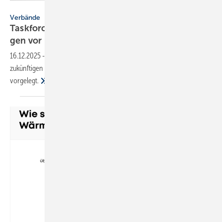
freshidea - stock.adobe.com
Verbände
Taskforce Ge­bäu­de­tech­nik stellt Kern­for­de­run­
gen
vor
16.12.2025
-
Die Taskforce Gebäudetechnik hat ihr Kernpapier zur
zukünftigen Ausrichtung der Energiepolitik im Gebäudebereich
vorgelegt.