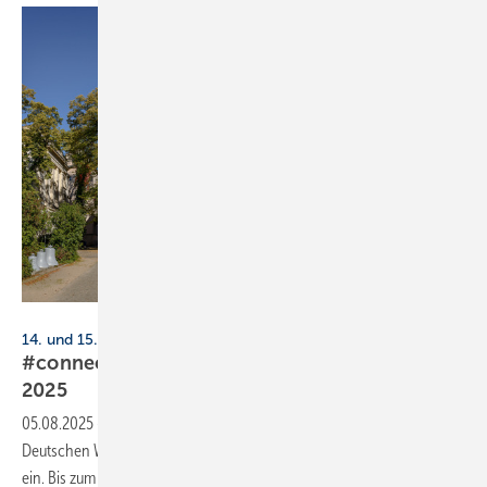
ebenart - stock.adobe.com
14. und 15. Oktober 2025, Berlin
#connectingheat: Deut­sche Wär­me­kon­fe­renz
2025
05.08.2025
-
BDH, DG Haustechnik, VdZ und ZVSHK laden zur
Deutschen Wärmekonferenz 2025 in die Villa Elisabeth nach Berlin
ein. Bis zum 15. August 2025 gilt der
Early-Bird-Tarif.