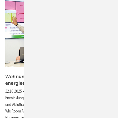
Bild: Systemair
Wohnungslüftung bedarfsgerecht und
energieeffizient
22.10.2025
-
Die kontrollierte Wohnraumlüftung steht vor einem
Entwicklungsschritt mit einem System, das ohne Festlegung von Zu-
und Ablufträumen einen bedarfsgerechten Luftaustausch ermöglicht:
Wie Room Air Volume-Control (RAV-Control) in allen Räumen einer
Nutzungs­einheit eingesetzt werden kann und zur Optimierung des