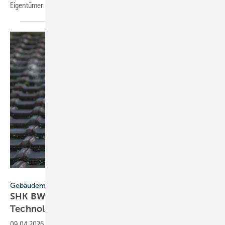
Eigen­tümer:innen.
Rudolf - stock.adobe.com
Gebäudemodernisierungsgesetz
SHK BW fordert GMG-Klar­heit und
Tech­no­lo­gie­of­fen­heit
09.04.2026
-
Der FVSHK BW kritisiert die Verzögerungen beim GMG