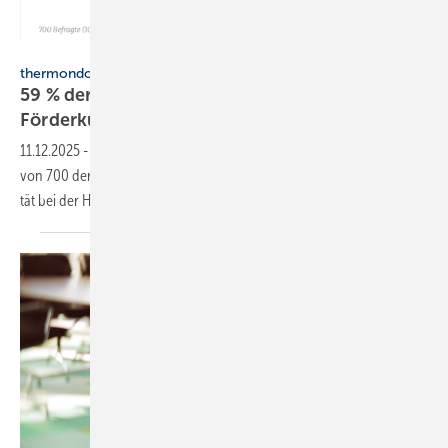
thermondo
thermondo Wärmepumpen-Monitor
59 % der Haus­be­sit­zer stellen sich gegen
För­der­kür­zungen
11.12.2025
-
Eine aktuelle thermondo-Umfrage zeigt: Über die Hälfte
von 700 der befragten Eigen­heim­besit­zer:innen wünscht sich Stabi­li­
tät bei der
Hei­zungs­för­de­rung.