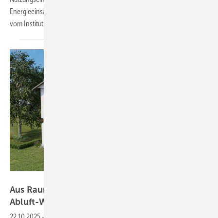
Energieeinsatzes beiträgt, erläutert ­Prof. Dr.-Ing. Thomas Hartmann
vom Institut für Technische Gebäudeausrüstung
Dresden.
Bild: Nibe
Aus Raumluft wird Heizkraft mit
Abluft-Wärmepumpen
22.10.2025
-
Dichte Fenster und gedämmte Fassaden in neu gebauten