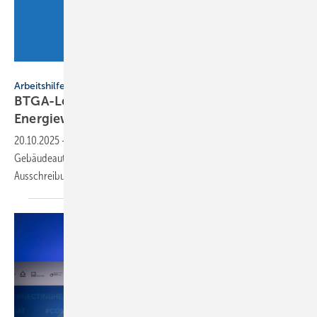
BTGA
Arbeitshilfe
BTGA-Leitfaden: „Ge­bäu­de­au­to­ma­ti­on und
En­er­gie­wen­de“
20.10.2025
-
Der neue BTGA-Praxisleitfaden zeigt praxisnah, wie
Gebäudeautomation von Beginn an sinnvoll in Planung,
Ausschreibung und Betrieb eingebunden werden
kann.