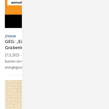
JV / ZVSHK
ZVSHK
GEG: „Es braucht Verlässlichkeit – keine neuen
Grabenkämpfe“
17.11.2025
-
Der ZVSHK warnt ein­dring­lich da­vor, die poli­ti­sche Dis­
kussion um die heizungs­tech­ni­schen An­for­de­run­gen im Ge­bäude­
energie­gesetz erneut zu
ent­fachen.