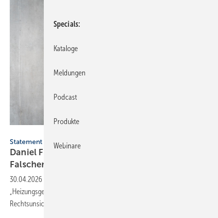
Specials
Kataloge
Meldungen
Podcast
Produkte
ZVSHK
Statement ZVSHK
Webinare
Daniel Föst: „Heizungs­gesetz“ – Gute Ab­sicht.
Fal­scher
Hebel
30.04.2026
-
Der ZVSHK begrüßt das parla­men­ta­rische Ver­fah­ren zum
„Hei­zungs­gesetz“. Haupt­ge­schäfts­füh­rer Daniel Föst warnt jedoch vor
Rechts­un­sicherheit.