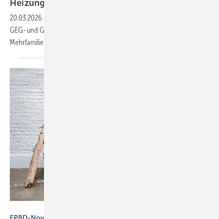
Hei­zungs­tech­ni­ken
20.03.2026
-
Die Allianz Freie Wärme veröffentlicht einen Info-Flyer zu
GEG- und GMG-konformen Heizungslösungen für Ein- und
Mehrfamilienhäuser.
janvier - stock.adobe.com
EPBD-Novelle