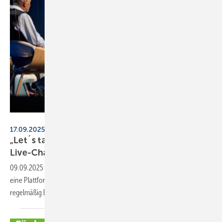
perma-trade
17.09.2025, 17 Uhr, online
„Let´s talk about... SHK!“ – Online-Format mit
Live-Chat
09.09.2025
-
Das neue Talkshow-Format von perma-trade möchte
eine Plattform für interaktiven Meinungsaustausch bieten und sich
regelmäßig Branchenthemen
widmen.