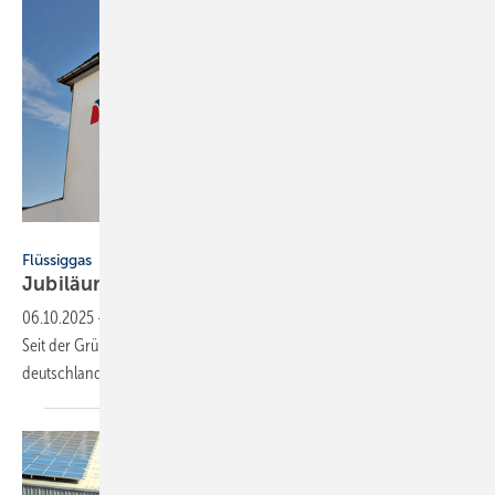
Primagas
Flüssiggas
Jubiläum: 75 Jahre
Primagas
06.10.2025
-
Primagas feiert im November sein 75-jähriges Bestehen.
Seit der Gründung im Jahr 1950 hat sich das Unternehmen zu einem
deutschlandweit aktiven Flüssiggas-Anbieter
entwickelt.