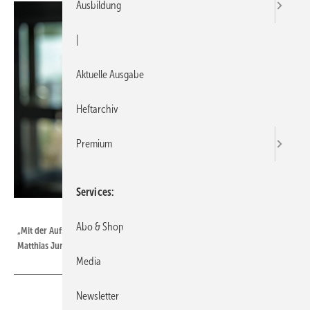
Ausbildung
|
Aktuelle Ausgabe
Heftarchiv
Premium
Services
Bild: Vaillant / Mike Koenig Photography
Abo & Shop
„Mit der Aufstellung einer Großwärmepumpe ist die Arbeit ja nicht getan.“
Matthias Junge, Projektleiter Serielles Sanieren bei Vaillant Deutschland
Media
Newsletter