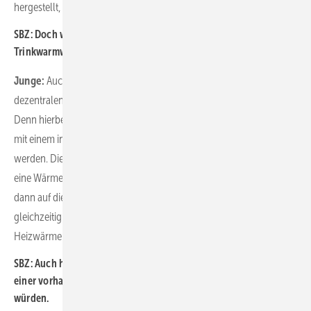
hergestellt, und die Mieter werden davon kaum etwas merken.
SBZ: Doch wie lässt sich die Aufgabe der hygienischen
Trinkwarmwasser-Bereitstellung jeweils umsetzen?
Junge:
Auch diese Frage lässt sich bei einer vorhandenen
dezentralen Struktur unabhängig von der Wärmezentrale lösen.
Denn hierbei könnte die jeweilige Wohnungsstation hybrid, sprich
mit einem integrierten kleinen Durchlauferhitzer, ausgeführt
werden. Dieser Durchlauferhitzer nimmt die Temperatur auf, bei der
eine Wärmepumpe optimal arbeitet, und erhöht diese Temperatur
dann auf die gewünschte Warmwassertemperatur. So erzielt man
gleichzeitig sehr hohe Effizienzen sowohl in der Versorgung mit
Heizwärme als auch der Bereitung von Trinkwarmwasser.
SBZ: Auch hier schließt sich natürlich die Frage an, was Sie bei
einer vorhandenen zentralen Versorgungsstruktur empfehlen
würden.