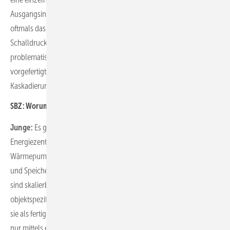
Ausgangsinvestition etwas günstiger sein können. Dafür geht mit ihr
oftmals das Problem eines vergleichsweise höheren
Schalldruckpegels einher, der gerade in der Wohnungswirtschaft
problematisch ist. Mit neuen Energy Units stehen aktuell aber auch
vorgefertigte Wärmestationen zur Verfügung, die die Flexibilität der
Kaskadierung nutzen.
SBZ: Worum handelt es sich bei den Energy Units genau?
Junge:
Es geht hier um schlüsselfertige, modulare
Energiezentralen, die nicht nur die jeweils benötigten
Wärmepumpen, sondern auch die komplette Hydraulik, Regelung
und Speichertechnik beinhalten. Diese Units werden seriell gefertigt,
sind skalierbar und können auch von der Ausstattung her an die
objektspezifischen Bedürfnisse angepasst werden. Zudem werden
sie als fertige Einheit neben das Gebäude gestellt und müssen dann
nur mittels einer Fernwärmeleitung mit dem Wärmeverteilsystem im