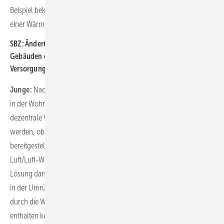
Beispiel bekannt, in dem Fernwärme günstiger war als der Einsatz
einer Wärmepumpe.
SBZ: Ändert sich die Ausgangssituation denn, wenn in den
Gebäuden eine zentrale oder eine dezentrale
Versorgungsstruktur mit Wärme vorhanden ist?
Junge:
Nach unseren Erfahrungen werden ca. 80 % aller Gebäude
in der Wohnungswirtschaft zentral mit Wärme versorgt. Ist eine
dezentrale Versorgungsstruktur vorhanden, muss zunächst geprüft
werden, ob dezentral sowohl Heizwärme als auch Warmwasser
bereitgestellt wird. Ist das nicht der Fall, könnten z. B. auch
Luft/Luft-Wärmepumpen, sprich Klimageräte, theoretisch eine
Lösung darstellen. Allerdings darf man auch hier nicht den Aufwand
in der Umrüstung unterschätzen, denn es müssen ja neue Leitungen
durch die Wohnungen verlegt werden. Und diese Leitungen
enthalten kein einfaches Heizungswasser, sondern Kältemittel.