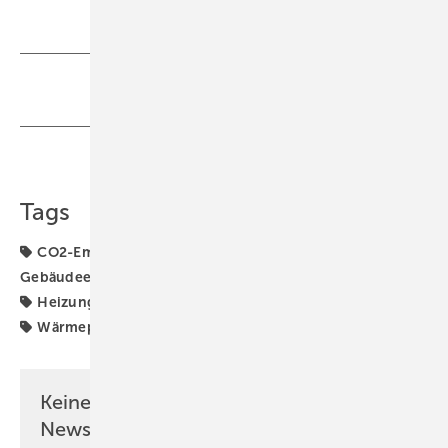
Teilen
Link kopieren
Tags
CO2-Emissionen
Energiezentrale
Fernwärme
Gebäudeenergiegesetz
Heizung
Heizungsaustausch
Heizungssanierung
Mehrfamilienhaus
Sanierung
Wärmepumpe
Keine Zeit? Kein Problem mit dem SBZ
Newsletter!