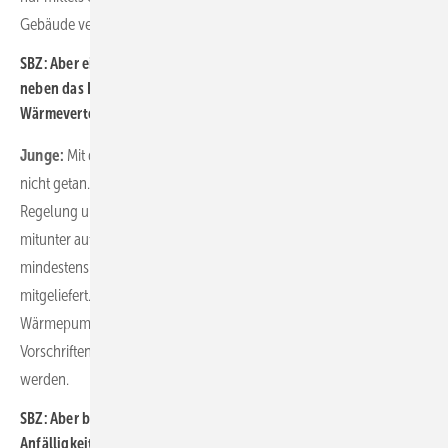
Gebäude verbunden werden.
SBZ: Aber eine Großwärmepumpe kann doch ebenfalls einfach
neben das Haus gestellt werden und muss dann mit dem
Wärmeverteilsystem verbunden werden?
Junge:
Mit der Aufstellung einer Großwärmepumpe ist die Arbeit ja
nicht getan. Parallel muss die Systemperipherie (Hydraulik,
Regelung und Speicher) im Gebäude untergebracht werden. Das ist
mitunter aufwendiger, kostenintensiver und beansprucht zusätzlich
mindestens einen Kellerraum. Dieses wird bei einer Unit gleich
mitgeliefert. Eine Energy Unit kann – soweit sie ausschließlich
Wärmepumpen enthält – unter Beachtung der gängigen
Vorschriften in der Regel genehmigungsfrei und flexibel platziert
werden.
SBZ: Aber bedeutet eine Unit nicht eine höhere technische
Anfälligkeit, weil es sich um mehr Geräte handelt und die