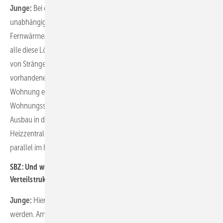
Junge:
Bei einer vorhandenen dezentralen Wärmeversorgung ist es
unabhängig, ob eine Unit oder eine Großwärmepumpe oder ein
Fernwärmeanschluss eingesetzt wird. Denn letzten Endes bedeuten
alle diese Lösungen, dass eine Zentralisierung und damit ein Ziehen
von Strängen erforderlich ist. Dafür können dann in der Regel
vorhandene Züge der Schornsteine genutzt werden. In der
Wohnung erfolgt die Anbindung platzsparend über beispielsweise
Wohnungsstationen. Der große Vorteil einer Unit ist dann, dass der
Ausbau in den Wohnungen unabhängig von der Erstellung der
Heizzentrale erfolgen kann und nicht die Herausforderung besteht,
parallel im Keller und in den Wohnungen zu arbeiten.
SBZ: Und wie sieht es bei einer vorhandenen zentralen
Verteilstruktur aus?
Junge:
Hier kann mit einer Unit die gesamte Struktur genutzt
werden. Am Tag X wird der Anschluss an die Unit einfach