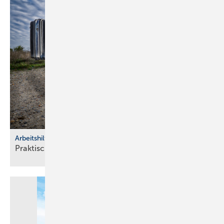
Arbeitshilfen
Praktische Hilfs­mittel für
Hand­werker