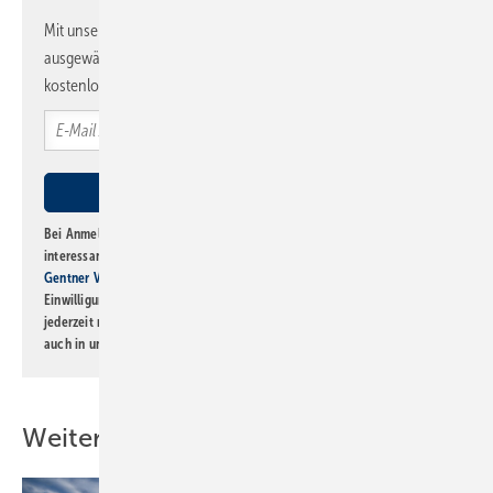
Mit unserem Newsletter erhalten Sie regelmäßig von uns
ausgewählte Informationen und Neuigkeiten, gebündelt und
kostenlos direkt ins Postfach.
Bei Anmeldung zu diesem Newsletter bin ich damit einverstanden, über
interessante Verlags- und Online-Angebote
der Marken der Alfons W.
Gentner Verlag GmbH & Co. KG
informiert zu werden. Diese
Einwilligung kann ich jederzeit widerrufen und eine Abmeldung ist
jederzeit möglich. Informationen zum Umgang mit Daten finden Sie
auch in unserer
Datenschutzerklärung
.
Weitere Inhalte