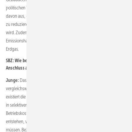
politischen Wechsels noch nicht abschließend fest. Aber wir gehen
davon aus, dass das generelle Ziel, die CO2-Emissionen nachhaltig
zu reduzieren, weiterhin die Basis aller Gesetzesvorlagen bleiben
wird. Zudem rechnen Experten mit der Freigabe des CO2-
Emissionshandels ab 2027 mit einer spürbaren Kostensteigerung für
Erdgas.
SBZ: Wie bewerten Sie denn die Heizungssanierung durch den
Anschluss an ein Nah- oder Fernwärmenetz?
Junge:
Das ist natürlich auch eine denkbare Option mit einer
vergleichsweise noch geringeren Investitionssumme. Grundsätzlich
existiert die Möglichkeit zum Anschluss an derartige Netze aber nur
in selektiven Lagen. Darüber hinaus können insbesondere die
Betriebskosten völlig intransparent sein. Und wenn jetzt neue Netze
entstehen, werden die Betreiber die Erstellungskosten weitergeben
müssen. Bezogen auf den Preis für eine Kilowattstunde ist mir kein