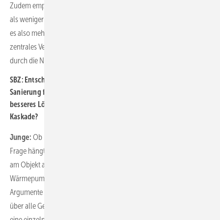
Zudem empfinden viele Nutzer in der Heizsaison eine Luftheizung
als weniger komfortabel als eine Wasserheizung. Insgesamt könnte
es also mehr Sinn und sogar weniger Aufwand machen, ein
zentrales Versorgungssystem aufzubauen – beispielsweise auch
durch die Nutzung der dann nicht mehr benötigten Kamine.
SBZ: Entscheidet sich die Wohnungsbaugesellschaft in der
Sanierung für eine Wärmepumpe – was ist aus Ihrer Sicht ein
besseres Lösungskonzept, ein großes Einzelgerät oder eine
Kaskade?
Junge:
Ob Einzelgerät oder Kaskade: Die Beantwortung dieser
Frage hängt oftmals nicht von den individuellen Voraussetzungen
am Objekt ab, sondern von den persönlichen Vorlieben.
Wärmepumpenkaskaden haben natürlich immer die gängigen
Argumente wie Ausfallsicherheit, gleichmäßig effizienter Betrieb
über alle Geräte hinweg etc. auf ihrer Seite. Währenddessen wird
eine einzelne Großwärmepumpe eventuell von der