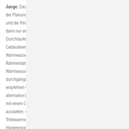
Junge:
Das ist in der Tat der deutlich häufigere Ausgangspunkt in
der Planung. Oftmals wurde hier bereits die Heizungswärme zentral
und die Trinkwarmwasserbereitung dezentral umgesetzt. Hier ist
dann nur ein Wechsel hin zu einem elektronischen
Durchlauferhitzer notwendig, um die Vorgaben des
Gebäudeenergiegesetzes zu erfüllen. Erfolgte die
Warmwasserbereitung bislang zentral, ist es je nach den gesamten
Rahmendaten möglich, dies auch mittels Wärmepumpe und
Warmwasserspeicher umzusetzen. Soll die Wärmepumpe aber
durchgängig Temperaturen von beispielsweise 65 °C liefern,
empfehlen wir wegen der dann geringeren Gesamteffizienz eine
alternative Lösung. Dafür lässt sich die Wärmepumpen-Unit auch
mit einem Gas-Heizgerät anstelle des elektrischen Zusatzheizers
ausstatten, der dann die hohen Temperaturen für das
Trinkwarmwasser bereitstellt und gleichzeitig die
Hygienevorschriften erfüllt.