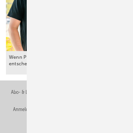
Wenn Planung und Umsetzung über Effizienz
entscheiden
Abo- & Leserservice
AGB
Alle Inhalte chronologisch
Anmelden
Anmeldung & Registrierung
Newsletter
Datenschutz
E-Paper
Editor's choice