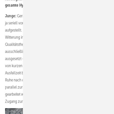
gesamte Hydraulik außerhalb platziert wird?
Junge:
Gerade dabei ist das Gegenteil der Fall, denn eine Unit wird
ja seriell vorgefertigt, betriebsfertig geliefert, vorab geprüft und
aufgestellt. Die Fertigung findet zudem unabhängig von der
Witterung in einer Werkshalle statt. Das bedeutet, dass das gesamte
Qualitätsthema auf der Baustelle hinfällig ist. Zudem sind
ausschließlich die Wärmepumpen den Wetterbedingungen
ausgesetzt – und dafür wurden sie gebaut. Zusätzlich profitiert man
von kurzen Liefer- und Installationszeiten und einer minimalen
Ausfallzeit beim Heizungsumschluss – denn das Altsystem kann in
Ruhe nach dem Umschluss demontiert werden, und es muss nicht
parallel zur Neuinstallation ggf. mit einer Überbrückungslösung
gearbeitet werden. Auch die spätere Wartung ist einfach, weil kein
Zugang zum Wohngebäude erforderlich ist.