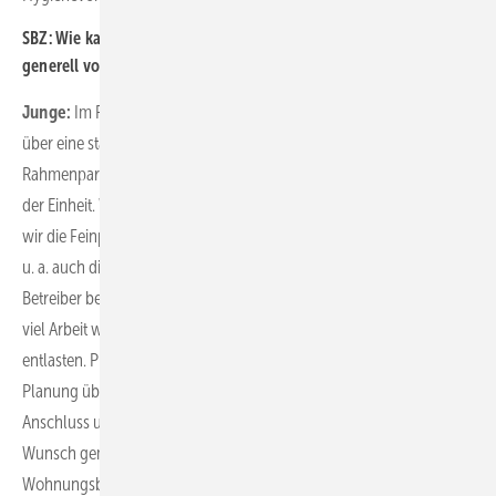
SBZ: Wie kann ich mir die Planung und Umsetzung einer Unit
generell vorstellen?
Junge:
Im Falle unserer eigenen Energy Unit erfassen wir zunächst
über eine standardisierte Projekt-Checkliste alle erforderlichen
Rahmenparameter des Objekts und prüfen mögliche Aufstellorte
der Einheit. Wird diese Planung positiv abgeschlossen, übergeben
wir die Feinplanung an unseren Partner Alois Müller. Hier wird dann
u. a. auch die genaue Leitungsführung etc. geprüft und mit dem
Betreiber besprochen. Unser gemeinsames Ziel ist es, bereits hier so
viel Arbeit wie möglich zu übernehmen, um den Kunden zu
entlasten. Prinzipiell bieten wir gemeinsam ein Gesamtpaket von der
Planung über die Produktion bis zur Aufstellung sowie den
Anschluss und das spätere Monitoring und die Wartung an – auf
Wunsch gemeinsam mit einem Fachhandwerker der
Wohnungsbaugesellschaft.