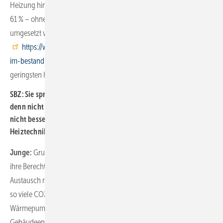
Heizung hin zu einer Wärmepumpe die CO2-Emissionen um bis zu
61 % – ohne dass andere Maßnahmen der energetischen Sanierung
umgesetzt worden sind (vgl.
https://www.ise.fraunhofer.de/de/forschungsprojekte/wpsmart-
im-bestand…
). Hier lässt sich also der größte Hebel mit den
geringsten Kosten ansetzen.
SBZ: Sie sprechen hier direkt die Wärmepumpe an. Aber spielen
denn nicht auch noch Gas-Heizgeräte eine wichtige Rolle? Ist es
nicht besser und kostengünstiger, in der Sanierung der
Heiztechnik darauf zu setzen?
Junge:
Grundsätzlich haben natürlich auch Gas-Heizgeräte weiter
ihre Berechtigung. Jedoch lassen sich bei einer Sanierung im
Austausch mit 20 bis 30 Jahre alten Heizgeräten damit lange nicht
so viele CO2-Emissionen einsparen wie bei der Sanierung mit einer
Wärmepumpe. Wie sich die künftigen Vorgaben hinsichtlich des
Gebäudeenergiegesetzes entwickeln, steht zwar aufgrund des