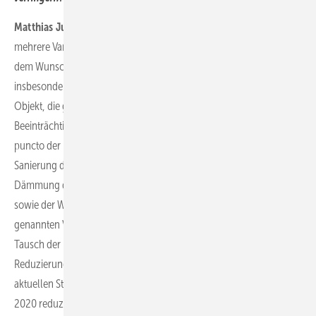
Matthias Junge:
Wir bewegen uns hier in einem Umfeld, in dem
mehrere Variablen in Einklang gebracht werden müssen. Neben
dem Wunsch, die CO2-Emissionen zu reduzieren, spielen
insbesondere die Faktoren Investitionssumme, Umsetzbarkeit am
Objekt, die gesetzlichen Vorschriften und die unvermeidliche
Beeinträchtigung der Mieter durch Baumaßnahmen eine Rolle. In
puncto der möglichen Maßnahmen stehen nach wie vor die
Sanierung der Fassade durch eine zusätzliche Dämmung, die
Dämmung des Daches, der Austausch von Fenstern und Türen
sowie der Wechsel der Heiztechnik im Fokus. Nehmen Sie alle
genannten Variablen zusammen, dann hat sich durchweg der
Tausch der Heizanlage als die kostengünstigste Maßnahme zur
Reduzierung der CO2-Emissionen herauskristallisiert. Nach einer
aktuellen Studie und einem Feldtest des Fraunhofer-Instituts von
2020 reduziert allein der Wechsel von einer fossil betriebenen