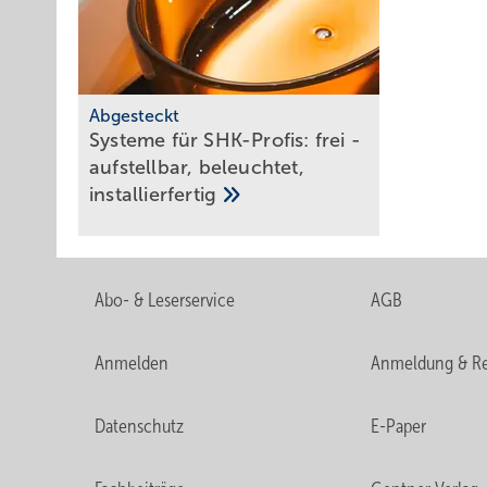
Abgesteckt
Systeme für SHK-Profis: frei ­
auf­stell­bar, be­leuch­tet,
in­stal­lier­fer­tig
Badgestaltung
Toto prä­sen­tiert boden­ste­
Abo- & Leserservice
AGB
hende
Kera­mi­ken
Anmelden
Anmeldung & Re
Datenschutz
E-Paper