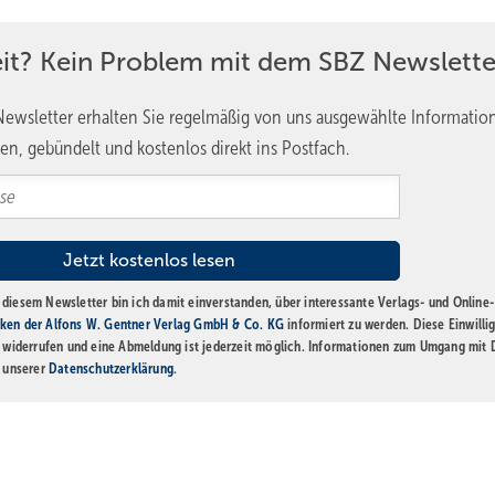
ungsoptionen implementieren. Dazu gehört beispielsweise eine
hen verwendet werden kann. Über ein im Spiegel integriertes Displ
eit? Kein Problem mit dem SBZ Newslette
ern. Selbstverständlich gehört ein Dusch-WC für den Reinigungskomfo
ewsletter erhalten Sie regelmäßig von uns ausgewählte Informatio
en, gebündelt und kostenlos direkt ins Postfach.
Licht und Szenarien
 ein gestaltetes Bad und immer mehr ein echter Lebensraum wurde, w
rn Atmosphäre, um einen Rückzugsort, eine Wohlfühl­oase für verfei
 SSPS eine zentrale Rolle, insbesondere für fensterlose Bäder. Integr
diesem Newsletter bin ich damit einverstanden, über interessante Verlags- und Online-
ie passende Stimmung, um das Wohlbefinden zu steigern.
ken der Alfons W. Gentner Verlag GmbH & Co. KG
informiert zu werden. Diese Einwilli
t widerrufen und eine Abmeldung ist jederzeit möglich. Informationen zum Umgang mit
ben wir dies noch einen Schritt weitergedacht. Hier fungiert ein
n unserer
Datenschutzerklärung
.
ne Außenkamera Livebilder überträgt, inklusive des natürlichen Lichtve
aus – und damit auf unsere innere Balance. Darüber hinaus schließe
und Sound und sogar die gesamte Raumarchitektur ein. Die planen 
genten Architektur. Sie dienen als Leinwand für individuelle Szenarie