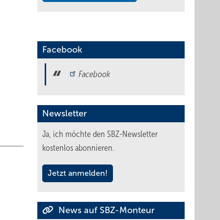
 die
iumbad
in
nzial
Facebook
Facebook
ie
 die
Newsletter
rt und
Ja, ich möchte den SBZ-Newsletter
 auch
kostenlos abonnieren.
Jetzt anmelden!
 lassen
News auf SBZ-Monteur