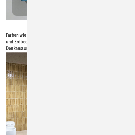
Bild: Kalthegener
Farben wie ein glücklicher Sommertag mit ­Nuancen von Vanille-
und Erdbeereis unter blauem Sommerhimmel (EGE Hiera).
Denkanstoß: Darf Farbe im Bad nicht sogar heiter sein?