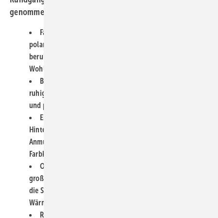
genommen, fotografiert und aufgeschrieben.
Farbwahl, ein Balanceakt: Starke Farben wie Rot
polarisieren, sanfte Töne wie Salbei und Rosé wirken
beruhigend. Farbpsychologie ist entscheidend für
Wohlfühlbäder der Zukunft.
Bette und Villeroy & Boch bringen mit „Salvia“ ein
ruhiges Blaugrün ins Bad. Der Ton bietet zeitlose Eleganz
und passt zu warmen Holztönen wie Eiche oder Nussbaum.
Ein weißes Wannen-Highlight auf Sienarot mit grünem
Hintergrund erzeugte auf der Messe fast sakrale
Anmutung – ein leuchtendes Beispiel für moderne
Farbkompositionen mit Traditionstouch.
Ob Marmor, Travertin oder Granitoptik –
großformatige Keramikoberflächen sind weiter wichtig für
die Szene. So lässt sich Steinästhetik mit wohnlicher
Wärme verbinden.
Rosé, Lachs und Salbei bleiben Dauerbrenner. Oliv