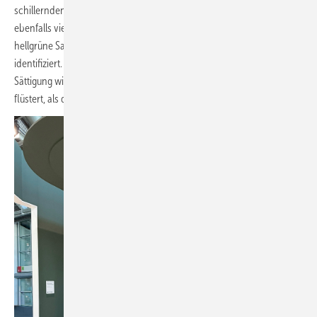
schillernden Messewelt, wäre. Mit der gleichen Rot-Nuance zog Vitra
ebenfalls viele Blicke auf sich. Und auch das eingangs erwähnte
hellgrüne Salbei hat man hier – genau wie bei Bette – als Trend
identifiziert. Zurückhaltendes Puderrosa in gleicher Helligkeit und
Sättigung wie Salbei ergänzt bei Vitra die Harmonie, die eher zu uns
flüstert, als dass sie schreit.