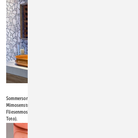
Bild: Kalthegener
Sommersonnengelbe Aufsatzwaschtische flankiert vom
Mimosenstrauß. Großzügige Inszenierung mit leicht rustikalem
Fliesenmosaik, nicht nur fürs Landhaus passend (gesehen bei
Toto).