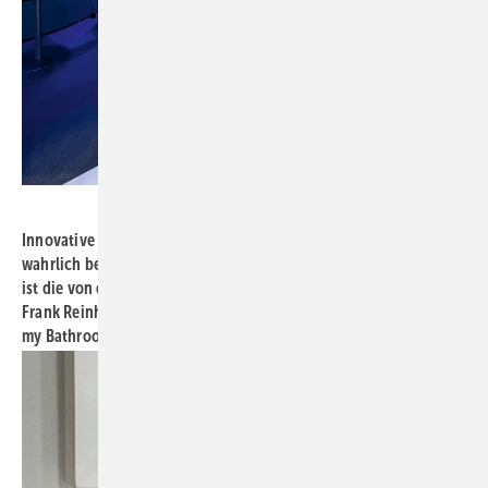
Bild: Kalthegener
Innovative Farben und Materialien in systematischer und
wahrlich begeisternder Weise präsentiert. Jedes Mal sehenswert
ist die von der Vereinigung Deutsche Sanitärwirtschaft VDS und
Frank Reinhard (FAR-Consulting) kuratierte Ausstellung „Pop up
my Bathroom“ zur ISH.