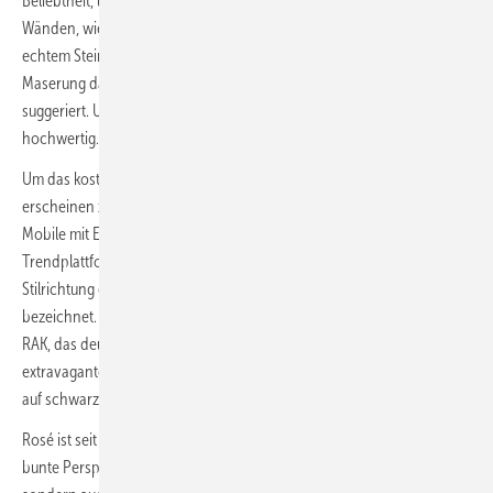
Beliebtheit, und zwar nicht nur als Ablagefläche, sondern auf ganzen
Wänden, wie bei RAK Ceramics zu sehen war. Mit der Optik von
echtem Stein an der Wand und Möbeln aus Holz mit dezenter
Maserung davor platziert kann man nichts verkehrt machen, wird hier
suggeriert. Unaufgeregt, außergewöhnlich und unübersehbar
hochwertig.
Um das kostbare Bad-Ambiente nicht unterkühlt und zu statisch
erscheinen zu lassen, wird das Ensemble über Kopf perfekt durch ein
Mobile mit Elementen aus Wiener Geflecht vervollständigt. Auf der
Trendplattform „Pop up my Bath­room“ wird diese steinerne
Stilrichtung ebenso folgerichtig wie einprägsam als „Luxus pur“
bezeichnet. Allerdings überlassen wir „Marmor und Co“ nicht allein
RAK, das deutsche Unternehmen Steinberg punktet ebenfalls mit einer
extravaganten Doppelwaschbeckenlösung in leuchtendem Orange
auf schwarz-grünen Marmorblöcken.
Rosé ist seit gut zehn Jahren dauerhaft präsent auf der Bühne für
bunte Perspektiven. Puderrosa hat sich nicht nur bei Villeroy & Boch,