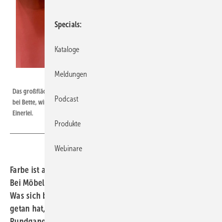
Specials
Kataloge
Meldungen
Bild: Kalthegener
Das großflächig eingesetzte warme Rot bei Vitra ist fast identisch mit dem
Podcast
bei Bette, wirkt attraktiv und einladend, weit entfernt von grauem Alltags-
Einerlei.
Produkte
Webinare
Farbe ist auf der ISH 2025 nicht zu übersehen gewesen.
Bei Möbeln, Keramik und Stahl-Emaille wird’s bunter.
Was sich bei den großen und kleinen Herstellern so
getan hat, hat Dr. Hildegard Kalthegener in einem
Rundgang durchaus subjektiv in Augenschein