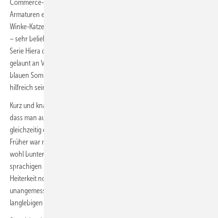
Commerce-Start-up-Händler aus dem Silicon Valley in ­Kalifornien. Die
Armaturen erinnerten uns fast ein wenig an die glücksbringenden
Winke-Katzen, die nicht nur in Asien – und zwar dort als Maneki-neko
– sehr beliebt sind. Oder betrachten wir die Waschbecken aus der
Serie Hiera des türkischen Herstellers EGE. Der Farbklang erinnert gut
gelaunt an Vanille- und Erdbeer-Softeis unter einem wolkenlosen,
blauen Sommerhimmel. Ein wenig Leichtigkeit kann manchmal
hilfreich sein.
Kurz und knackig wollen wir in unserer Nachlese zusammenfassen,
dass man auf vielen Ständen der ISH 2025 zwar gekonnter, aber
gleichzeitig ein wenig zurückhaltender mit dem Thema Farbe umging.
Früher war mehr Lametta, und auf der ISH 2023 war es insgesamt
wohl bunter als zur diesjährigen Auflage. Bei Firmen im deutsch­
sprachigen Raum ist man von bunter Ungezwungenheit bzw.
Heiterkeit noch ein Stück entfernt. Aber wäre das vielleicht nicht auch
unangemessen für ein Badezimmer, zumindest solange es um die
langlebigen Sanitärelemente geht?