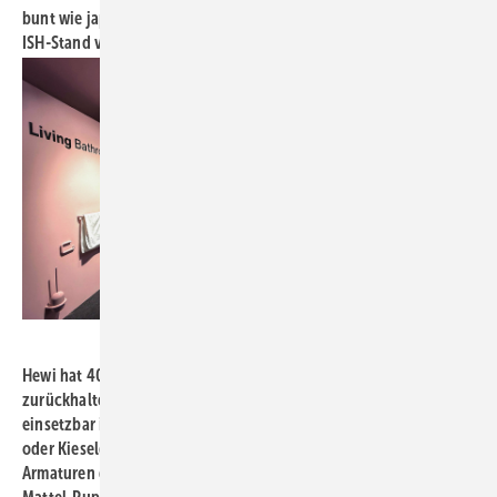
bunt wie japanische Kimonos und Winke-Katzen (gesehen am
ISH-Stand von Maykke).
Bild: Kalthegener
Hewi hat 40 durchdachte Sanitärprodukte in einem zarten,
zurückhaltenden Rosé auf den Markt gebracht, perfekt
einsetzbar im modernen Bad. Gute Kombi mit Anthrazit-, Beton-
oder Kieselgrau, oder mögen Sie Oliv mit messingfarbenen
Armaturen dazu? Auslöser für die Barbie-Kooperation waren die