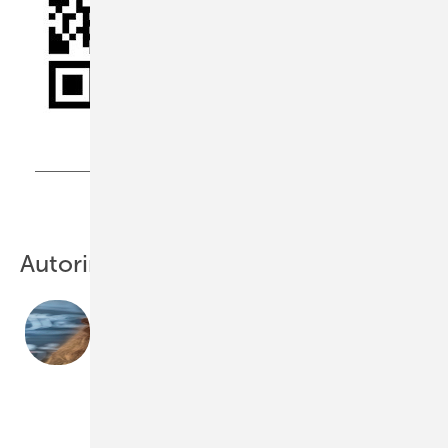
Autorin
Dr. Hildegard Kalthegener
ist Farbexpertin, Seminar­leiterin und Dozentin. Sie ist in
diversen Branchen aktiv: ­Architektur und Interieur,
Produktdesign und Trend­research.
www.farbstud io-kalthegener.de