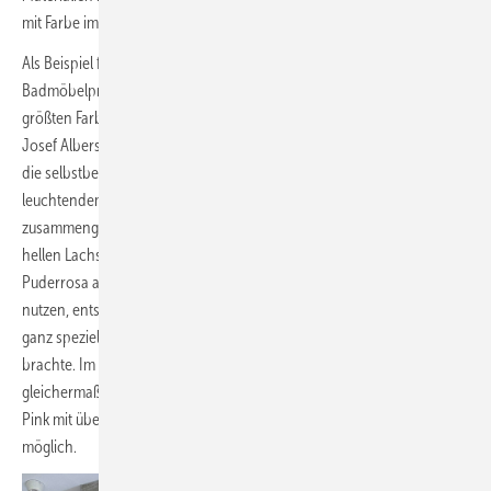
mit Farbe im Badezimmer.
Als Beispiel für die Perfektionierung von Farbdesign dient das neue
Badmöbelprogramm Moto von Burgbad, inspiriert durch einen der
größten Farbenkünstler des 20. Jahrhunderts schlechthin,
Josef Albers. Mit seiner „Huldigung an das Quadrat“ stand er Pate für
die selbstbewusste und zeitgemäße Auswahl der Möbeloberflächen in
leuchtendem Citro, dunklerem Curry und aufgehelltem Lachs,
zusammengefasst von weißem Korpus im Framed-Look. Und mit dem
hellen Lachston sind wir auch schon wieder einmal in der Nähe von
Puderrosa angelangt, und zwar bei Hewi. Die Idee, Rosé massiv zu
nutzen, entstand dadurch, dass Spielzeughersteller Mattel Mitte 2024
ganz spezielle Barbie-Puppen zum Thema Inklusion auf den Markt
brachte. Im Rahmen der Kooperation von Hewi und Barbie ist eine
gleichermaßen ästhetische wie funktional überzeugende Badwelt in
Pink mit über 40 durchdachten Sanitärprodukten auch inklusiv
möglich.