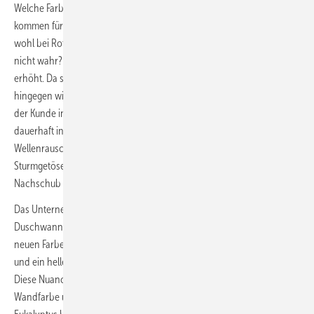
Welche Farben aus dem bunten Kaleidoskop der Möglichkeiten
kommen für die Badplanung realistischerweise infrage? Ist Ihnen z. B.
wohl bei Rot im Bad? Signalrot erinnert an Blut und macht aggressiv,
nicht wahr? Feuerlöscher und Lippenstift sind rot, was den Puls
erhöht. Da sind wir lieber vorsichtig. Himbeerrot und Pink erscheinen
hingegen wie ein Zuckerwatte-­Universum. Welches Grün hilft, dass
der Kunde in seiner privaten Dschungeloase möglichst schnell und
dauerhaft innere Ruhe bei äußerer Frische findet? Blau mutet an wie
Wellen­rauschen im heimischen Bad, aber ohne Salz in der Luft und
Sturmgetöse; tiefenentspannend, bis man merkt, dass es keinen
Nachschub für die leere Zahnpastatube gibt.
Das Unternehmen Bette präsentierte seine Neuheiten, die
Duschwanne Ultra Space und die ­Ablaufgarnitur Compact+ in der
neuen Farbe „Salvia“, was zu Deutsch nichts anderes als Salbei heißt
und ein helles, zurückhaltendes und vor allem sicheres Blaugrün ist.
Diese Nuance ist in der Möbelbranche seit Jahren zu beobachten. Als
Wandfarbe und in der Dekoszene kommt ein ähnlicher Ton oft als