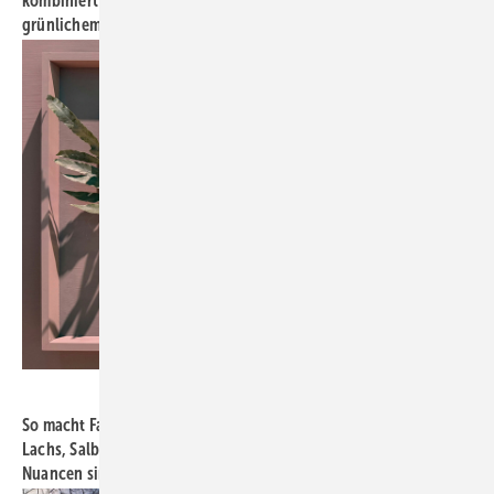
kombiniert mit PVD-Armaturen auf Präsent ations-Quadern aus
grünlichem Verde-Alpi-Marmor. Großes Kino!
Bild: Kalthegener
So macht Farbe Spaß: charmante kleine Kombi aus Vintage-Rosa,
Lachs, Salbei und Olivenzweig, gesehen bei Villeroy & Boch. Die
Nuancen sind seriös und einladend.