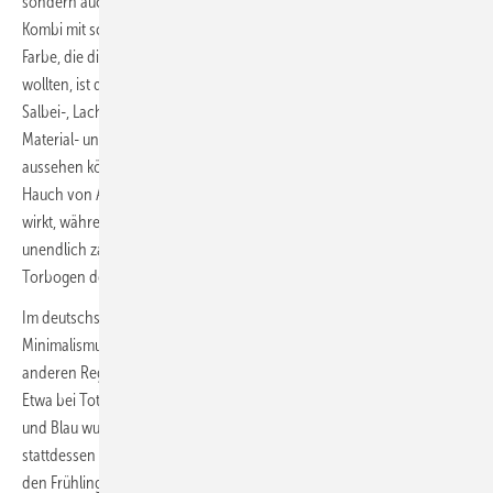
sondern auch bei vielen anderen Ausstellern etabliert, häufig in der
Kombi mit schwarzen, kupfer- oder messingfarbenen Armaturen. Die
Farbe, die die Millennials als „Powder Pink“ für ihre Generation kapern
wollten, ist definitiv für alle da! Eine kleine Collage mit Lorbeergrün,
Salbei-, Lachs- und Rosé-Nuancen nimmt wunderbar vorweg, wie
Material- und Farbkombinationen später im lebensechten Showroom
aussehen können. Die Umsetzung zeigte, wie naturnah und robust ein
Hauch von Altrosa mit Alabaster, Kieselgrau und Olivenbäumchen
wirkt, während nicht weit entfernt davon ein leiser Lachston
unendlich zart und fast schüchtern aus dem cremefarbenen
Torbogen des Messestands von Villeroy & Boch herausleuchtete.
Im deutschsprachigen Raum werden seit 100 ­Jahren der
Minimalismus und das Bauhaus­erbe perfektioniert, während in
anderen Regionen eine auffälligere Farbvielfalt zu beobachten ist.
Etwa bei Toto aus Japan. Als perfekte Nuancen von Rot, Gelb, Grün
und Blau wurden nicht die klassischen Grundfarben gewählt, sondern
stattdessen vier Waschbecken in Piniennadel- bzw. Waldseegrün für
den Frühling, in goldgelbem Safran für den Sommer, in leuchtendem