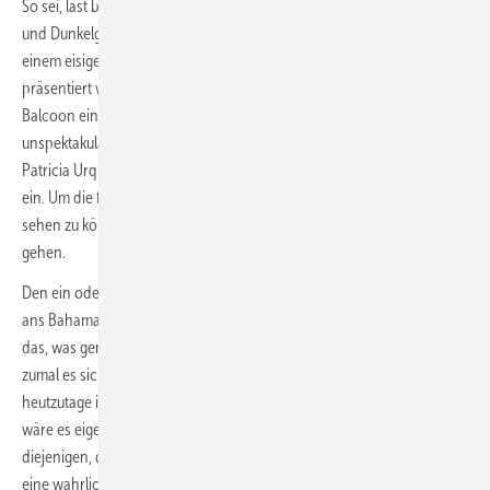
So sei, last but not least, Duravit erwähnt, wo 2023 neben Weiß, Hell-
und Dunkelgrau mit einer mutigen Sanitärserie in Zimt, Salonblau und
einem eisigen Grünblau ein wahrer Blockbuster bzw. Messe-Stopper
präsentiert wurde. Dieses Jahr zeigte der Hersteller mit der Serie ­
Balcoon einen eher beschaulichen Film, ruhig und fast ein bisschen
unspektakulär. Bei der Auswahl der Farbpalette setzte Stardesignerin
Patricia Urquiola mit „Clay Terra Matt“ ein Beige als zentrale Nuance
ein. Um die feinen Riffel- und Terrazzostrukturen der Oberflächen
sehen zu können, musste man schon wirklich nahe ans Produkt
gehen.
Den ein oder anderen Endverbraucher im Boomer-Alter wird die Serie
ans Bahama-Beige der 1970er-Jahre erinnern. Vielleicht ist es aber
das, was genau jetzt wieder in die Badezimmer vieler Kunden passt,
zumal es sich vor langer Zeit ja schon einmal gut bewährt hat und
heutzutage in Kundenhaushalten kaum mehr anzutreffen ist. Insofern
wäre es eigentlich wieder neu. Für alle aber und besonders für
diejenigen, die von Weiß, Grau und Beige genug haben, war die ISH
eine wahrlich inspirierende Reise durch ein farbenfrohes