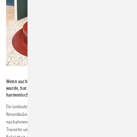
Bild: Kalthegener
Wenn auch in diesem Fall das neue Produkt in Weiß gezeigt
wurde, hat Bette mit „Schwedenrot“ und Laubgrün einen
harmonischen und ­farbstarken Auftritt ­hingelegt.
Ein bedeutender globaler Trend sind großformatige
Keramikoberflächen, die das Erscheinungsbild von Naturstein
nachahmen. Zahlreiche Varianten, die täuschend echt wie Marmor,
Travertin und andere Mineralien aussehen, erfreuen sich großer