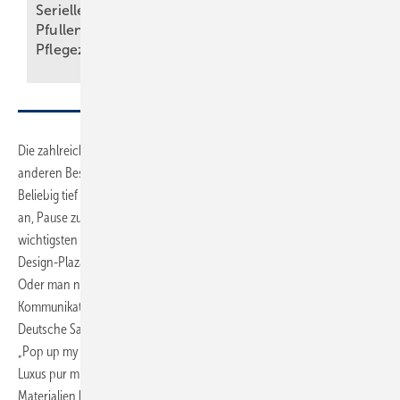
Serielle Badfertigung im
Planung und
Pful­len­dor­fer
Montage von WCs
Pfle­ge­zen­trum
ankommt
Die zahlreichen Hallen, Stände und Themen waren für den ein oder
anderen Besucher vielleicht auch überfordernd und ermüdend.
Beliebig tief konnte man ins Detail gehen. Zwischendurch bot es sich
an, Pause zu machen und sitzend Zusammenfassungen der
wichtigsten Trends in Vorträgen anzuhören, zum Beispiel auf der
Design-Plaza den Vortrag unserer Autorin Dr. Hildegard Kalthegener.
Oder man nutzte die Gelegenheit, die von der Design- und
Kommunikationsagentur FAR-Consulting und der Vereinigung
Deutsche Sanitärwirtschaft VDS großartig aufbereitete Ausstellung
„Pop up my Bathroom“ zu betrachten. Neben dem bereits erwähnten
Luxus pur mit Marmor und Co. wurde dort u. a. auf innovative
Materialien hingewiesen und auf die Professionalisierung im Umgang