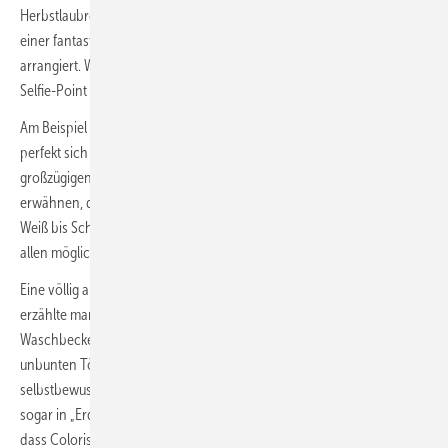
Herbstlaubrot und im Nebelblau des Winters gezeigt. All das inmitten
einer fantastisch duftenden Pracht aus über 5000 echten Blüten
arrangiert. Wahrscheinlich war diese Wandgestaltung der beliebteste
Selfie-Point des gesamten Messegeländes.
Am Beispiel von Safran und Mimosen-Sträußchen wurde gezeigt, wie
perfekt sich die beiden gelben Waschtischschüsseln vor einem
großzügigen Mosaikfliesen-Ambiente machen. Fast überflüssig zu
erwähnen, dass auf dem Stand von Toto die klassischen Farben von
Weiß bis Schwarz ergänzt durch Bicolor-Varianten und Armaturen in
allen möglichen PVD-Farben ebenfalls gut vertreten waren.
Eine völlig andere, aber nicht minder farbenreiche Geschichte
erzählte man auf dem Stand von Isvea Bagno aus Italien. WCs,
Waschbecken in vier Designs, Bidets und Urinale wurden außer in den
unbunten Tönen Schwarz, Anthrazit, Steingrau, Nerz und Weiß auch in
selbstbewusstem Terrakotta, Nachtblau, Burgund, Mint, Lachs und
sogar in „Erdölgrün“ (!) präsentiert. Und zwar auf so großer Fläche,
dass ­Colorisvea selbst bei einem schnellen Messerundgang im