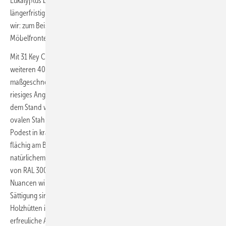
Eukalyptus benannt vor. Was sich in anderen Branchen bereits
längerfristig bewährt hat, wird auch gut im Bad funktionieren, denken
wir: zum Beispiel als kühler Kontrast zu den warmen Hölzern der
Möbelfronten, seien sie hell wie Eiche oder dunkel wie Nussbaum.
Mit 31 Key Colours, also Standard- oder Schlüsselfarben, und
weiteren 40 sogenannten Bespoke Colours, die quasi
maßgeschneidert im Kundenwunsch möglich sind, hat Bette ein
riesiges Angebot für emaillierte Badelemente. Absolutes Highlight auf
dem Stand war für uns allerdings die Präsentation einer freistehenden
ovalen Stahlwanne in Weiß, platziert mit fast sakraler Aura auf einem
Podest in kräftigem gebrannten Terra-di-Siena-Rot und Terrazzo
flächig am Boden, umgeben von komplementärem, kräftigem,
natürlichem Grün an Decke und Wänden. Wir sind hier weit entfernt
von RAL 3000 und Alarm-Rot. Die beiden sorgfältig gewählten
Nuancen wirken harmonisch, weil sie von ähnlicher Helligkeit und
Sättigung sind. Man könnte bei dem Farbklang fast an schwedenrote
Holzhütten in den Wäldern Skandinaviens denken, was eine
erfreuliche Assoziation inmitten unseres grauen Alltags, fernab der