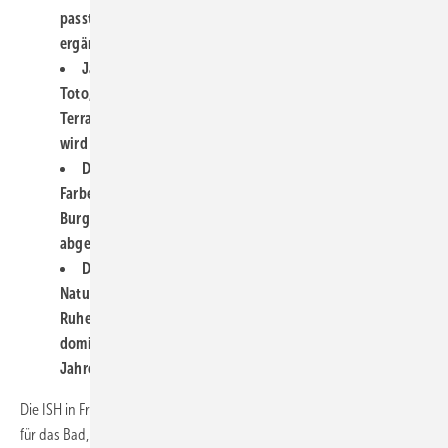
passt gut dazu, wirkt elegant und natürlich, perfekt
ergänzt durch schwarze oder messingfarbene Armaturen.
Japan, Italien, Türkei: Internationale Aussteller wie
Toto, Isvea und EGE setzen auf mutige Farben wie
Terrakotta, Nachtblau und Piniengrün. Farbige Vielfalt
wird zur kreativen Norm.
Die Designplattform „Pop up my Bathroom“ zeigte:
Farbe im Bad wird immer professioneller eingesetzt.
Burgbad und Hewi setzen Trends mit mutigen, harmonisch
abgestimmten Farbpaletten.
Duravit zeigt mit „Clay Terra Matt“: Beige und
Naturtöne feiern ihr Comeback. Gedämpfte Farben bieten
Ruhe und Klasse, eine willkommene Abwechslung zum
dominierenden Weiß und den Knallfarben der letzten
Jahre.
Die ISH in Frankfurt zeigte zahllose inspirierende Gestaltungsbeispiele
für das Bad, oft mit dem Fokus auf Farbwirkung. Aber Hand aufs Herz: