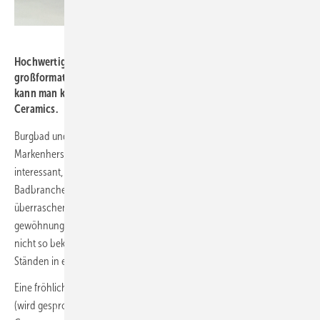
Bild: Kalthegener
Hochwertiger Minimalismus funktioniert global: Mit
großformatigem Feinsteinzeug in kostbarem Naturstein-Look
kann man kaum etwas falsch machen. Leiser Luxus von RAK
Ceramics.
Burgbad und Hewi waren mit vielen anderen großen
Markenherstellern in Halle 3.1 vertreten. Natürlich ist es sehr
interessant, welche Innovationen die etablierten Akteure der
Badbranche hier alle zwei Jahre präsentieren. Ebenso
überraschend – und zugegebenermaßen manchmal
gewöhnungsbedürftig – sind aber die vielen kleinen, meist bei uns
nicht so bekannten internationalen Aussteller mit oftmals bunteren
Ständen in einigen der anderen Hallen.
Eine fröhliche Farbenparade von Wasserkränen zeigte z. B. Maykke
(wird gesprochen wie das englische „make“), ein amerikanischer E-­