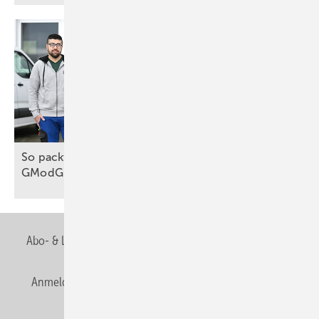
So packt das Handwerk die Wärmewende an, trotz
GModG
Abo- & Leserservice
AGB
Alle Inhalte chronologisch
Anmelden
Anmeldung & Registrierung
Newsletter