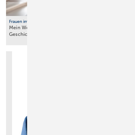
Frauen im Handwerk
Mein Weg ins Handwerk: Vier Frau­en er­zäh­len ihre
Ge­schich­te