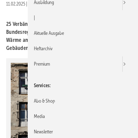
Ausbildung
11.02.2025
|
Druckvorschau
|
25 Verbände der Gebäude-Allianz fordern von neuer
Bundesregierung, die Versorgung mit erneuerbarer
Aktuelle Ausgabe
Wärme anzukurbeln und den Energieverbrauch von
Gebäuden zu reduzieren.
Heftarchiv
Premium
Services
Abo & Shop
Media
Newsletter