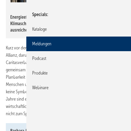
Friedberg - stock.adobe.com
Specials
Energieeffizienz muss fester Bestandteil der
Klimaschutzpolitik in Gebäuden bleiben, um Verbraucher
Kataloge
ausreichend vor steigenden CO
-Preisen zu schützen.
2
Meldungen
Kurz vor der Bundestagswahl appellieren Verbände der Gebäude-
Allianz, darunter die Deutsche Umwelthilfe (DUH), der Deutsche
Podcast
Caritasverband sowie der Bundesverband Wärmepumpen (BWP)
gemeinsam an die kommende Bundesregierung, endlich für
Produkte
Planbarkeit und soziale Gerechtigkeit im Gebäudesektor zu sorgen.
Menschen und Unternehmen brauchen stabile Rahmenbedingungen,
Webinare
keine Symbolpolitik oder kurzfristige Rückschritte. Die kommenden
Jahre sind entscheidend, um soziale Gerechtigkeit, Klimaschutz und
wirtschaftliche Stabilität im Gebäudesektor voranzutreiben – er darf
nicht zum Spielball im Wahlkampf werden.
Barbara Metz, Bundesgeschäftsführerin der DUH:
„Mit der