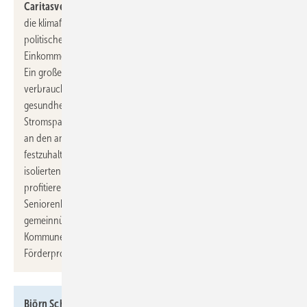
Caritasverbands:
„Es ist ein Kernanliegen sozialer Gerechtigkeit,
die klimafreundliche Gebäudesanierung ganz oben auf die
politische Agenda zu setzen. Gerade Menschen mit kleinen
Einkommen leben viel zu oft in schlecht isolierten Wohnungen.
Ein großer Teil ihres Einkommens wird für Heizkosten
verbraucht, im Sommer sind die Wohnungen
gesundheitsgefährlich heiß. Das berichten unsere Caritas-
Stromsparhelfer seit Jahren. Wir wiederholen unsere Forderung,
an den ambitionierten Klimazielen für den Gebäudesektor
festzuhalten und die Sanierung so zu fördern, dass die schlecht
isolierten Wohnungen der ärmsten Familien am meisten
profitieren. Hitze und Kälte sind aber auch in Kitas, Schulen oder
Seniorenheimen eine große Belastung. Auch für die
gemeinnützigen Träger der Freien Wohlfahrtspflege und die
Kommunen braucht es zielgenaue nationale und europäische
Förderprogramme.“
Björn Schreinermacher, Leiter Politik des BWP:
„Nach dem