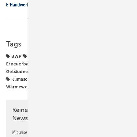
E-Handwerke: 10 Forderungen an die neue Bundesregierung
Teilen
Link kopieren
Tags
BWP
DUH
Energieeffizienz
Energiekosten
Erneuerbare Energien
Förderung
Gebäudeenergiegesetz
Gebäudesektor
Heizkosten
Klimaschutz
Klimaschutzziele
Wärmepumpe
Wärmewende
Keine Zeit? Kein Problem mit dem SBZ
Newsletter!
Mit unserem Newsletter erhalten Sie regelmäßig von uns