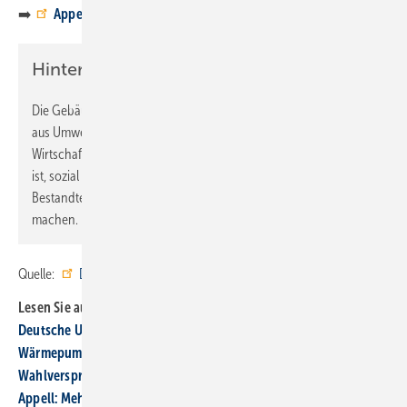
➡️
Appell zur Bundestagswahl der Gebäude-Allianz
Hintergrund zur Gebäude-Allianz
Die Gebäude-Allianz ist eine verbandsübergreifende Initiative
aus Umweltorganisationen, Verbraucherinitiativen, Sozial- und
Wirtschaftsverbänden, Gewerkschaften und Unternehmen. Ziel
ist, sozial gerechten Klimaschutz im Gebäudesektor zum festen
Bestandteil einer integrierten Klimaschutz- und Energiepolitik zu
machen.
Quelle:
Deutsche Umwelthilfe
/ ml
Lesen Sie auch:
Deutsche Umwelthilfe fordert Reform der
Wärmepumpenförderung
Wahlversprechen der Parteien aus Sicht der TGA+E-Branche
Appell: Mehr Ener­gie­effi­zienz in Wahl­programme