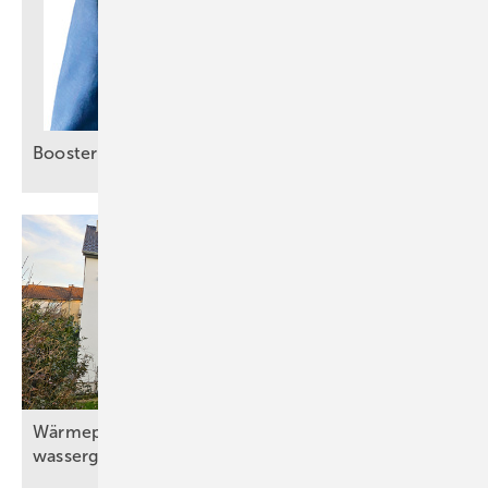
Booster für smartes
Energiemanagement
Wärmepumpe mit Solaranlage und
wassergeführtem
Kaminofen