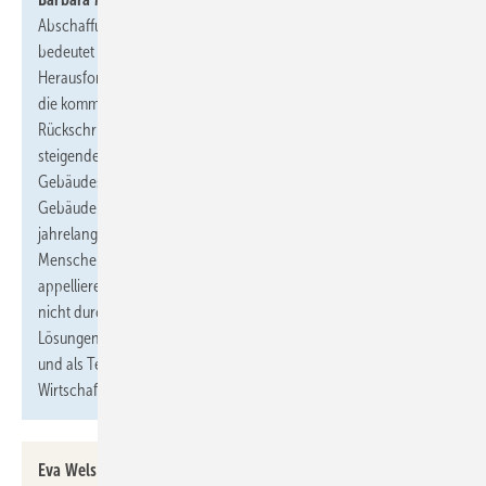
Abschaffung des Heizungsgesetzes auf Stimmenfang zu gehen,
bedeutet schlichtweg, die Menschen mit den
Herausforderungen der Wärmewende allein zu lassen. Dabei hat
die kommende Bundesregierung keine Zeit für diesen
Rückschritt. Sie muss Verbraucherinnen und Verbraucher vor
steigenden CO
-Preisen schützen und den Klimaschutz im
2
Gebäudesektor dringend voranbringen. Energieeffiziente
Gebäude spielen dabei eine Schlüsselrolle. Damit es nach
jahrelanger Talfahrt und Sanierungsflaute vorangeht, gehen
Menschen diesen Freitag beim Klimastreik auf die Straße. Wir
appellieren an die zukünftige Bundesregierung, diese Menschen
nicht durch Rückschritte zu enttäuschen, sondern handfeste
Lösungen vorzulegen, um die Wärmewende zu beschleunigen
und als Teil der Wohnungsfrage, der Energiewende sowie als
Wirtschaftsmotor zu verstehen.“
Eva Welskop-Deffaa, Präsidentin des Deutschen