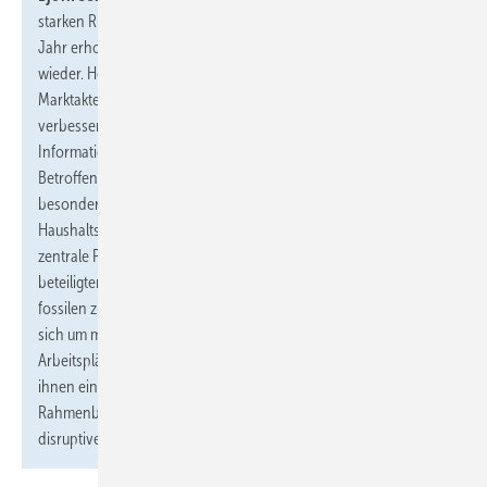
starken Rückgang beim Absatz von Wärmepumpen im letzten
Jahr erholt sich der erneuerbare Wärmemarkt jetzt langsam
wieder. Hersteller, Installateure, Energieberater und viele weitere
Marktakteure sehen, dass die Regelungen aus dem GEG und die
verbesserte Förderung immer stärker wirken. Viele
Informationen haben einfach Zeit gebraucht, um bei den
Betroffenen anzukommen, zum Beispiel dass die BEG eine
besondere Förderung für Gebäudeeigentümer mit niedrigerem
Haushaltseinkommen beinhaltet. Die Regelungen bilden jetzt die
zentrale Planungsgrundlage für alle an der Wärmewende
beteiligten Branchen und auch für die Transformation von
fossilen zu erneuerbaren Geschäftsmodellen. Zumeist handelt es
sich um mittelständische Unternehmen, vielfach mit
Arbeitsplätzen im ländlichen Raum. Sie erwarten, dass die Politik
ihnen eine klare Perspektive aufzeigt, indem sie die
Rahmenbedingungen im Gebäudebereich stabilisiert und
disruptive Eingriffe vermeidet.“