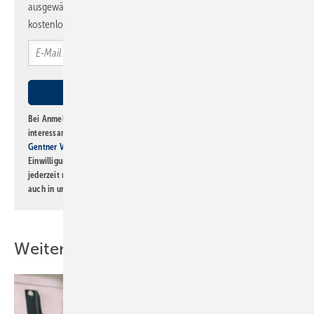
ausgewählte Informationen und Neuigkeiten, gebündelt und
kostenlos direkt ins Postfach.
Bei Anmeldung zu diesem Newsletter bin ich damit einverstanden, über
interessante Verlags- und Online-Angebote
der Marken der Alfons W.
Gentner Verlag GmbH & Co. KG
informiert zu werden. Diese
Einwilligung kann ich jederzeit widerrufen und eine Abmeldung ist
jederzeit möglich. Informationen zum Umgang mit Daten finden Sie
auch in unserer
Datenschutzerklärung
.
Weitere Inhalte