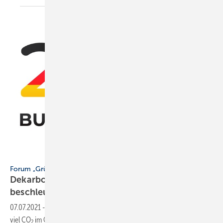
Margarita Cheblokova / iStock / Getty Images Plus
Forum „Grüne Wärme“ zur Bundestagswahl 2021:
Dekarbonisierung des Gebäudesektors
beschleunigen!
07.07.2021
-
Das Forum „Grüne Wärme“ will 2030 drei- bis viermal so
viel CO
im Gebäudesektor einsparen und macht dazu Empfehlungen
2