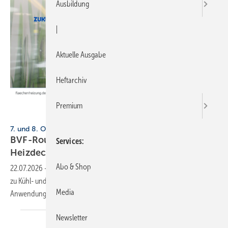
Ausbildung
|
Aktuelle Ausgabe
Heftarchiv
Premium
BVF
7. und 8. Oktober 2026, Gensingen
BVF-Round Table 2026: Kühl- und
Services
Heiz­de­cken­sys­te­me
Abo & Shop
22.07.2026
-
Der BVF veranstaltet im Oktober 2026 einen Round Table
zu Kühl- und Heizdeckensystemen mit Fokus auf Normung,
Media
Anwendungsfragen und
Dekarbonisierung.
Newsletter