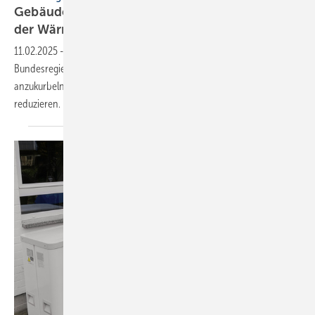
Gebäude-Allianz fordert: Kein Rückschritt bei
der
Wärmewende
11.02.2025
-
25 Verbände der Gebäude-Allianz fordern von neuer
Bundesregierung, die Versorgung mit erneuerbarer Wärme
anzukurbeln und den Energieverbrauch von Gebäuden zu
reduzieren.