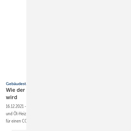
Wuppertal Institut
Gebäudestandard
Wie der Gebäudebestand bis 2045 CO
-neutral
2
wird
16.12.2021
-
Höhere Effizienzanforderungen, der Ausstieg aus Gas-
und Öl-Heizungen und warmmietenneutrales Sanieren sind wichtig
für einen CO
-neutralen
Gebäudebestand.
2