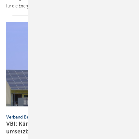
für die
Energiepolitik.
peart / E+ / Getty Images
Verband Beratender Ingenieure
VBI: Klimaschutz Sofortprogramm muss
umsetzbar
sein