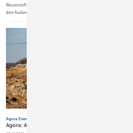
Wasserstoff-Importe angewiesen. Allerdings können Lieferungen aus
dem Ausland den Bedarf bis 2030 nicht
decken.
fotowunsch – stock.adobe.com
Agora Energiewende / Standpunkt
Agora: Abschied vom Erdgasnetz
gefordert