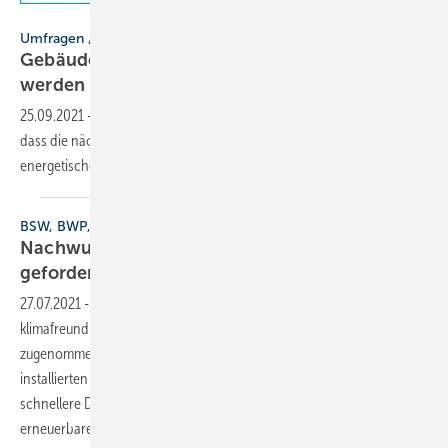
Kantar / Deneff
Umfragen / Bundestagswahl 2021
Gebäudesanierung soll nach der Wahl forciert
werden
25.09.2021
-
Eine repräsentative Umfrage zeigt: Die Bürger wollen,
dass die nächste Bundesregierung deutlich beherzter bei der
energetischen Gebäudesanierung
vorgeht.
BSW, BWP, DEPV
Nachwuchs- und Qualifizierungsoffensive
gefordert
27.07.2021
-
Im vergangenen Jahr hat die Nachfrage nach
klimafreundlichen Heizsystemen in Deutschland erheblich
zugenommen. Noch immer nutzen jedoch rund drei Viertel der neu
installierten Heizungen ausschließlich fossile Energien. Eine deutlich
schnellere Dekarbonisierung des Gebäudesektors durch
erneuerbare...