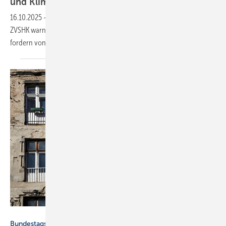
und Kli­ma­zie­le in
Ge­fahr
16.10.2025
-
Seit 2 Jahren schrumpft der Heizungsmarkt. BDH und
ZVSHK warnen vor den Folgen für Wirtschaft und Klimaziele und
fordern von der Politik mehr Dynamik in einem
5-Punkte-Plan.
Friedberg - stock.adobe.com
Bundestagswahl 2025