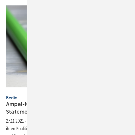
Ralf – stock.adobe.com
Berlin
Ampel-Koalitionsvertrag: SHK-Themen und
Statements
27.11.2021
-
SPD, Die Grünen und FDP haben am 24. November 2021
ihren Koalitionsvertrag präsentiert. Viele Vorhaben sind für SHK, TGA