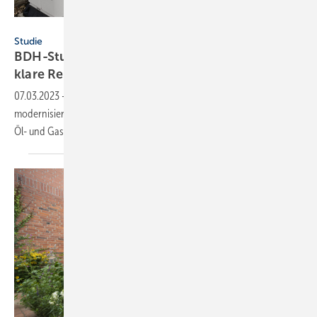
Stiebel Eltron
Studie
BDH-Studie zeigt: Technologiefreiheit braucht
klare
Regeln
07.03.2023
-
Der BDH hat Zahlen zur Treibhausgasminderung durch
modernisierte Heizungen vorgelegt. Sie zeigen, dass der Einbau neuer
Öl- und Gas-Heizungen Regeln
braucht.