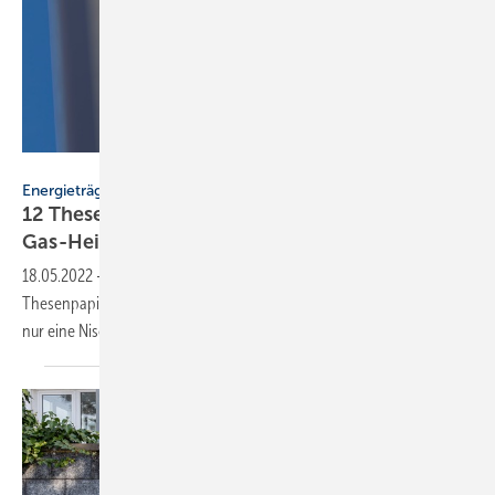
magann – stock.adobe.com
Energieträger
12 Thesen zu Wasserstoff: Kein Nachfolger für
Gas-Heizungen
18.05.2022
-
Ein im Kontext des Russland-Ukraine-Kriegs aktualisiertes
Thesenpapier postuliert: Die Wasserstoff-Heizung für Haushalte wird
nur eine Nischenlösung
sein.