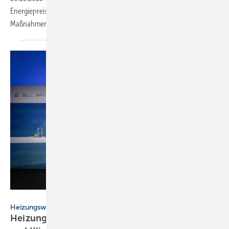
Energiepreise hebeln Sparbemühungen aus – zusätzliche
Maßnahmen zur Verbrauchsreduktion sind
erforderlich.
Claudius Pflug
Heizungswende
Heizungsbranche schlägt Alarm: Ar­beits­plät­ze