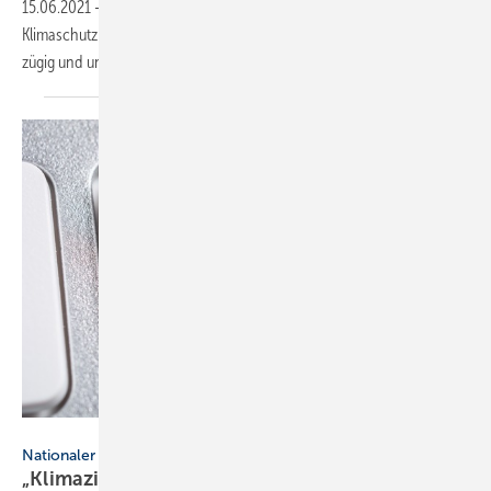
15.06.2021
-
Der VBI begrüßt die Stoßrichtung des Vorentwurfs des
Klimaschutz Sofortprogramms. Die Maßnahmen müssen aber auch
zügig und unbürokratisch umsetzbar
sein.
Devenorr / iStock / Getty Images Plus
Nationaler Wasserstoffrat / Studien
„Klimaziele erfordern breiten Einsatz von