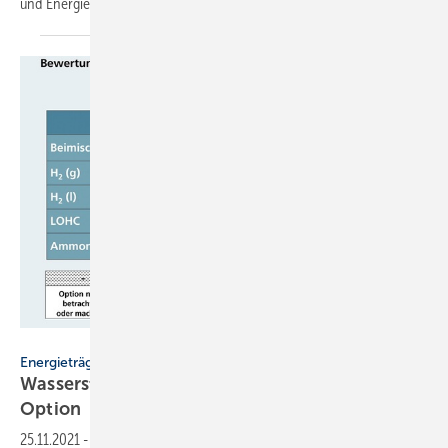
und Energieberater
relevant.
Fraunhofer Umsicht
Energieträger
Wasserstoff-Importe bis 2030 mehr Illusion als
Option
25.11.2021
-
In den kommenden Jahren ist Deutschland auf