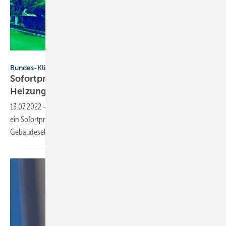
smuki – stock.adobe.com
Bundes-Klimaschutzgesetz
Sofortprogramm: Wärmepumpen und
Heizungsoptimierung…
13.07.2022
-
BMWK und BMWSB haben wegen der Zielüberschreitung
ein Sofortprogramm mit Klimaschutzmaßnahmen für den
Gebäudesektor
vorgelegt.