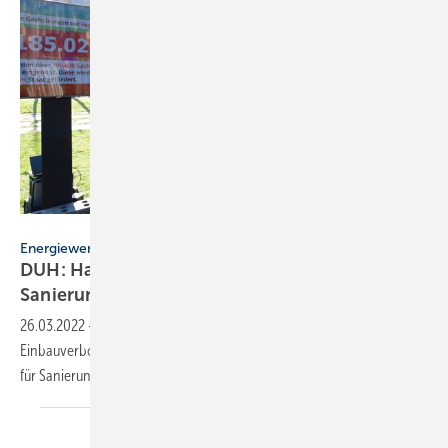
Klein / DUH
Energiewende
DUH: Habecks Osterpaket muss
Sanierungswelle
auslösen
26.03.2022
-
DUH: Das Osterpaket von Robert Habeck muss ein
Einbauverbot für Gas-Heizungen im Neubau, ausreichende Förderung
für Sanierungen und verpflichtende Effizienzvorgaben
enthalten.