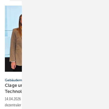
Büro Verlinden
Gebäudemodernisierungsgesetz
Clage und Grüne MdB for­dern
Tech­no­lo­gie­of­fen­heit
14.04.2026
-
Clage und MdB Julia Verlinden diskutierten die Rolle
dezentraler elektrischer Durchlauferhitzer im geplanten GMG und