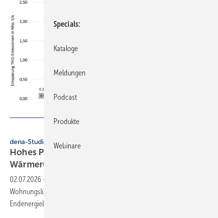
Specials
Kataloge
Meldungen
Podcast
Produkte
dena
dena-Studie
Webinare
Hohes Potenzial für Woh­nungs­lüf­tung mit
Wär­me­rück­ge­win­nung
02.07.2026
-
Eine aktuelle dena-Analyse zeigt:
Wohnungslüftungssysteme mit Wärmerückgewinnung könnten den
Endenergiebedarf bis 2045 um bis zu 27 %
senken.