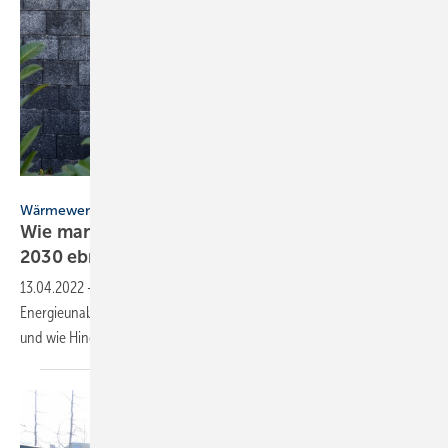
Sevda Ercan – stock.adobe.com
Wärmewende
Wie man den Weg zu 6 Mio. Wärmepumpen bis
2030
ebnet
13.04.2022
-
Wärmepumpen sind der Schlüssel zu mehr
Energieunabhängigkeit. Eine Studie zeigt, was die Umrüstung hemmt
und wie Hindernisse überwunden werden
können.