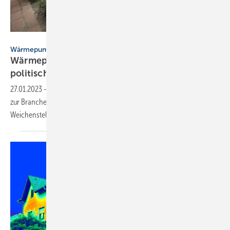
BWP / Bernd Lauter
Wärmepumpen-Rollout
Wärme­pumpen­branche fordert industrie­
politische
Unterstützung
27.01.2023
-
Der Bundesverband Wärmepumpe hat Einschätzungen
zur Branchenentwicklung vorgelegt und fordert von der Politik klare
Weichenstellungen im
Wärmemarkt.