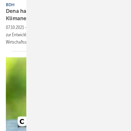
BDH
Dena hat Leitstudie „Aufbruch
Klimaneutralität“
vorgestellt
07.10.2021
-
Dena hat heute ihre neue Leitstudie mit Lösungsansätzen
zur Entwicklung eines integrierten, klimaneutralen Energie- und
Wirtschaftssystems bis 2045
vorgestellt.