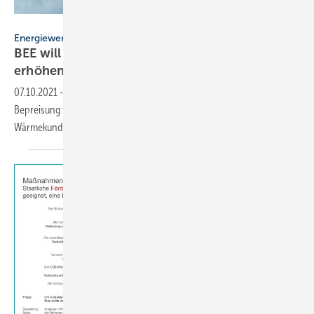
Fokussiert – stock.adobe.com
Energiewende
BEE will CO
-Bepreisung schnell und deutlich
2
erhöhen
07.10.2021
-
Der BEE rät der neuen Bundesregierung, die CO
-
2
Bepreisung von 2022 bis 2025 jedes Jahr um 30 Euro/t zu erhöhen.
Wärmekunden könnten trotzdem
profitieren.