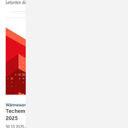
betonten die Wichtigkeit technologischer
Offenheit.
Techem
Wärmewende
Techem Atlas für En­er­gie, Wär­me & Was­ser
2025
30.10.2025
-
Der neue Techem Atlas 2025 zeigt: Steigende