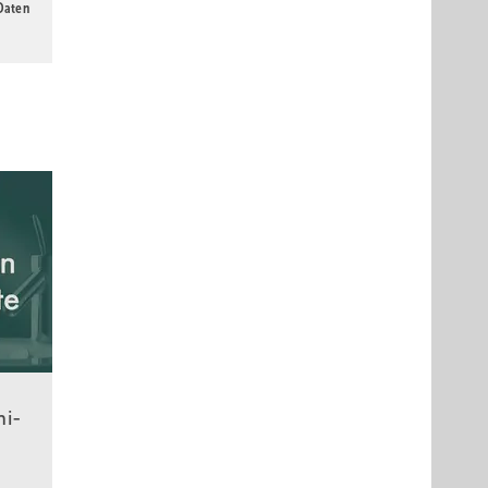
 Daten
ni­