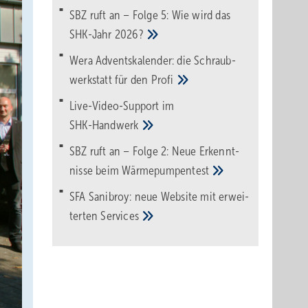
SBZ ruft an – Folge 5: Wie wird das
SHK-Jahr
2026?
Wera Adventskalender: die Schraub­
werk­statt für den
Pro­fi
Live-Video-Support im
SHK-Handwerk
SBZ ruft an – Folge 2: Neue Erkennt­
nisse beim
Wärme­pumpen­test
SFA Sanibroy: neue Web­site mit erwei­
terten
Services