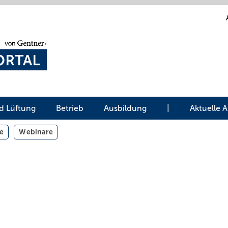
d Lüftung
Betrieb
Ausbildung
|
Aktuelle 
e
Webinare