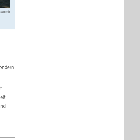
aunach
sondern
t
elt,
und