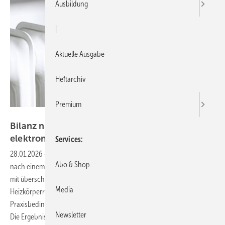
Ausbildung
|
Aktuelle Ausgabe
Heftarchiv
Premium
Bild: Resideo
Bilanz nach einem Jahr Pilotprojekt mit
elektronischen
Heizkörperreglern
Services
28.01.2026
-
Die Bestandsgebäude der Bauverein Wesel AG zeigen
Abo & Shop
nach einem Jahr Pilotbetrieb, dass sich der Energieverbrauch bereits
mit überschaubaren Maßnahmen senken lässt. Elektronische
Media
Heizkörperregler wurden in Zusammenarbeit mit dem Hersteller unter
Praxisbedingungen erprobt und mit Referenzgebäuden verglichen.
Newsletter
Die Ergebnisse liefern konkrete Anhaltspunkte, welches