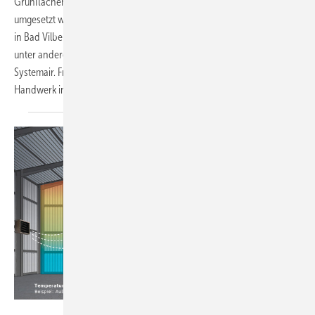
Grünflächen, innovativer Architektur und hochwertiger Ausstattung
umgesetzt werden kann, zeigt der Bauprojektentwickler ­Conceptaplan
in Bad Vilbel. Zentral war die intelligente Integration der Kältetechnik –
unter anderem durch drei verschiedene Wärmepumpentypen von
Systemair. Frühzeitig wurden diese in enger Abstimmung mit dem SHK-
Handwerk in die Projektstruktur
eingebunden.
Bild: RMBH