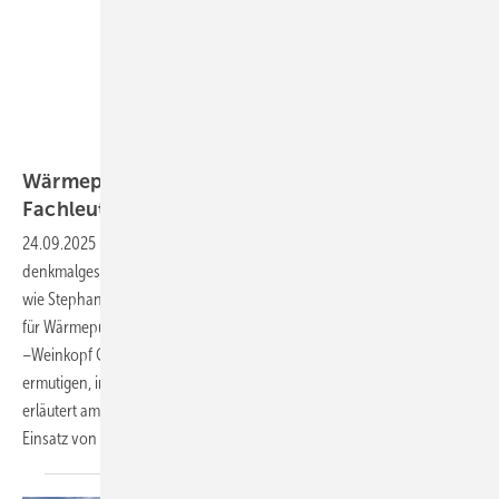
Bild: Alpha Innotec/Weinkopf GmbH
Wärmepumpen im Altbau: Ein Mutmacher für
Fachleute
24.09.2025
-
Die Integration moderner Heiztechnologien in
denkmalgeschützte Altbauten gilt oft als ­besondere Herausforderung,
wie Stephan Neumann-Weinkopf beobachtet. Der VDI-­Sachkundige
für Wärmepumpen und Geschäftsführer des Fachhandwerksbetriebs
–Weinkopf GmbH au s ­Scheuerfeld im Westerwald möchte dazu
ermutigen, innovative ­Lösungen auch im Bestand zu nutzen. Er
erläutert am Beispiel einer Villa aus dem Jahr 1880, wie ein effizienter
Einsatz von Wärmepumpen aussehen
kann.