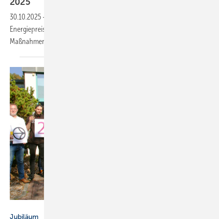
2025
30.10.2025
-
Der neue Techem Atlas 2025 zeigt: Steigende
Energiepreise hebeln Sparbemühungen aus – zusätzliche
Maßnahmen zur Verbrauchsreduktion sind
erforderlich.
HG Baunach
Jubiläum