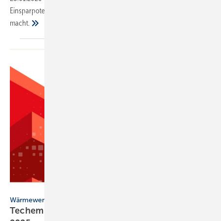
Einsparpotenziale bei der Heizungsmodernisierung sichtbar
macht.
Techem
Wärmewende
Techem Atlas für En­er­gie, Wär­me & Was­ser