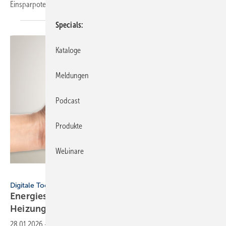
Einsparpotenzial ohne Eingriffe in die Heizungsanlage möglich
ist.
Specials
Kataloge
Meldungen
Podcast
Produkte
Webinare
Cosmo
Digitale Tools
Energiespar­rech­ner zur
Hei­zungs­mo­der­ni­sie­rung
28.01.2026
-
Cosmo bietet ein neues Online-Tool an, das