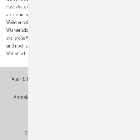
Passivhaus) erstellt. Das Ziel, weitestgehend ohne Heizenergie
auszukommen, wurde durch passive Maßnahmen und durch die
Weiterentwicklung der kontrollierten Lüftung mit
Wärmerückgewinnung erreicht. Das Minimalenergiehaus beinhaltet
drei große Wohnungen, von denen eine als Büro genutzt wird. Im UG
sind noch zwei weitere beheizte Räume ausgebaut. Die beheizte
Wohnfläche beträgt insgesamt mehr als 350
m2.
Abo- & Leserservice
AGB
Alle Inhalte chronologisch
Anmelden
Anmeldung & Registrierung
Newsletter
Datenschutz
E-Paper
Editor's choice
Fachbeiträge
Gentner Verlag
Impressum