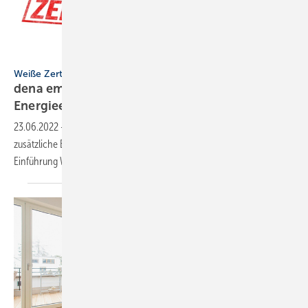
Zerbor – stock.adobe.com
Weiße Zertifikate
dena empfiehlt verpflichtende
Energieeinsparungen
23.06.2022
-
Ein Energieeffizienz-Verpflichtungssystem könnte
zusätzliche Energieeffizienzpotenziale zu heben. Dazu gehört die
Einführung Weißer
Zertifikate.