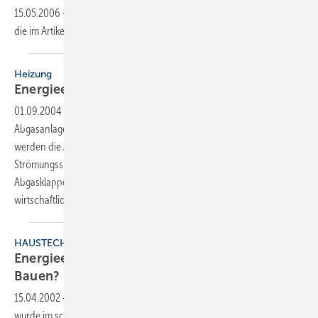
15.05.2006
-
Dieser Inhalt liegt nur als PDF-Datei vor. Bitte öffnen Sie
die im Artikel verlinkte Datei, um auf den Inhalt
zuzugreifen.
Heizung
Energieeinsparung durch
Abgasklappen
01.09.2004
-
Bis zu 5000 kWh kann der Energieverlust infolge offener
Abgasanlagen pro Jahr betragen. Denn während der Stillstandszeit
werden die Abgasanlagen von raumluftabhängigen Gasgeräten mit
Strömungssicherung permanent von Luft durchströmt. Mit
Abgasklappen lassen sich diese Verluste auf einfache und
wirtschaftliche Art drastisch
reduzieren.
HAUSTECHNIK
Energieeinsparung contra kostengünstiges
Bauen?
15.04.2002
-
Als Weiterentwicklung der Niedrigenergiebauweise
wurde im schwäbischen Leutenbach ein Minimalenergiehaus (bzw.