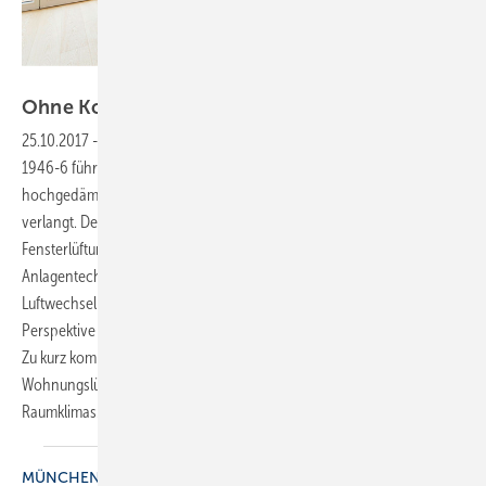
Systemair
Ohne Komfort keine
Energieeinsparung
25.10.2017
-
Effizient lüften
Seriöse Berechnungen anhand der DIN
1946-6 führen zu dem Ergebnis, dass das Lüftungskonzept für
hochgedämmte und dichte Effizienzhäuser eine maschinelle Lüftung
verlangt. Dem Bewohner ist es nicht zuzumuten, durch reine
Fensterlüftung den notwendigen Luftaustausch zu realisieren. Welche
Anlagentechnik für den sicheren, hygienisch notwendigen
Luftwechsel geeignet ist, wird aber in der Regel rein aus der
Perspektive der Energieaufnahme und Investitionshöhe entschieden.
Zu kurz kommt dabei der eigentliche Sinn einer kontrollierten
Wohnungslüftung, nämlich die Absicherung eines gesunden
Raumklimas.
Carsten
Dittmar
MÜNCHEN