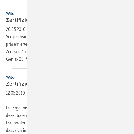
Wilo
Zertifizierte
Energieeinsparung
20.05.2010
-
Die Ergebnisse einer aktuellen Langzeit-
Vergleichsmessung zum dezentralen Pumpensystem Wilo-Geniax
präsentierten das Fraunhofer Institut für Bauphysik IBP und Wilo.
Zentrale Aus­sage ist, dass sich in einem Einfamilienhaus mit Wilo-
Geniax 20 Prozent Heizenergieeinsparung und 50
Prozent...
Wilo
Zertifizierte
Energieeinsparung
12.05.2010
-
Die Ergebnisse einer aktuellen Langzeit-Vergleichsmessung zum
dezentralen Pumpensystem Wilo-Geniax präsentierten das
Fraunhofer Institut für Bauphysik IBP und Wilo. Zentrale Aus­sage ist,
dass sich in einem Einfamilienhaus mit Wilo-Geniax 20 Prozent