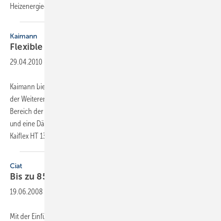
Heizenergieeinsparung und 50
Prozent...
Kaimann
Flexible Dämmung zur
Energieeinsparung
29.04.2010
-
Kaimann bietet seine Isolierung Kaiflex HTplus in neuem Outfit an. Bei
der Weiterentwicklung der Produktreihe wurde darauf geachtet, im
Bereich der 50-%-Dämmung einen möglichst niedrigen Lambda-Wert
und eine Dämmschichtdicke in minimaler Form zu erreichen. Statt
Kaiflex HT 13 mm soll
künftig...
Ciat
Bis zu 85 % Energieeinsparung bei
Fancoils
19.06.2008
-
Mit der Einführung der HEE-Technologie (Hohe Energie-Effizienz)