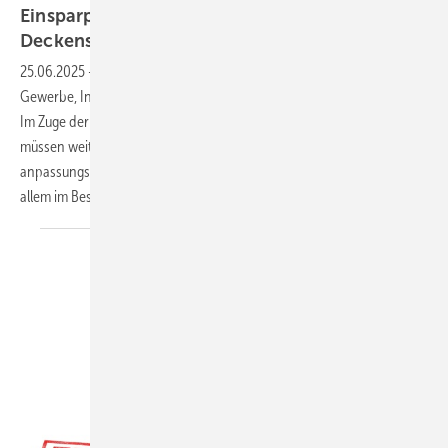
Einsparpotenziale in Hallen:
Deckenstrahlplatten als flexible
Lösung
25.06.2025
-
Die Beheizung und Wärmeverteilung von Hallen für
Gewerbe, Industrie oder Freizeit ist eine besondere Herausforderung.
Im Zuge der Umstellung von fossilen auf erneuerbare Energien
müssen weitreichende Entscheidungen getroffen werden. Eine
anpassungsfähige Wärme­ abgabe über Deckenstrahlplatten bietet vor
allem im Bestandsbau viele
Möglichkeiten.