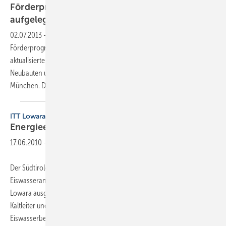
Förderprogramm Energieeinsparung neu
aufgelegt
02.07.2013
-
Im Mai erschien das neue Richtlinienheft zum Münchner
Förderprogramm Energieeinsparung FES, und seit 1. Mai gilt der
aktualisierte Kriterienkatalog zur Förderung von energieeffizienten
Neubauten und Gebäudesanierungen durch die Landeshauptstadt
München. Das Förderbudget liegt jährlich
bei...
ITT Lowara
Energieeinsparung in der
Milcherzeugung
17.06.2010
-
Der Südtiroler Milchverarbeiter Sterzing investierte in eine neue
Eiswasseranlage, die mit frequenzgesteuerten Pumpen von ITT
Lowara ausgestattet ist. Die eingesetzten Pumpen SHS 50-160/55 mit
Kaltleiter und Hydrovar-Steuerung fördern das Eiswasser aus dem
Eiswasserbecken über einen
Verteiler...