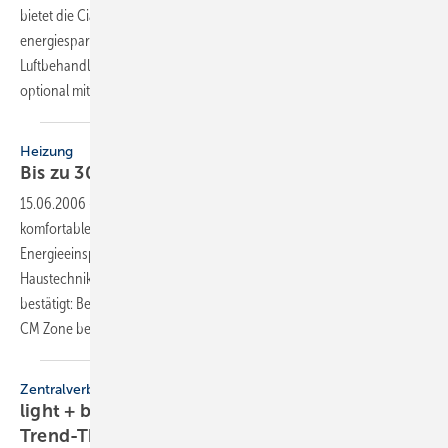
bietet die Ciat Kälte- und Klimatechnik GmbH jetzt eine neue,
energiesparendere Geräteversion im Produktbereich dezentrale
Luftbehandlung an. Fancoils und Deckenkassetten könnten nun
optional mit wesentlich
energieeffizienteren...
Heizung
Bis zu 30 %
Energieeinsparung
15.06.2006
-
Die elektronische Einzelraumregelung ist nicht nur eine
komfortable sondern auch eine rentable Maßnahme zur
Energieeinsparung. Diese Erkenntnis wurde von Honeywell, Bereich
Haustechnik, und den Stadtwerken Wuppertal mit einem Feldtest
bestätigt: Beim Einsatz des drahtlosen Raumtemperatur-Regelsystems
CM Zone betrug die Energieeinsparung bis zu 30
%.
Zentralverband
light + building
Trend-Thema
Energieeinsparung