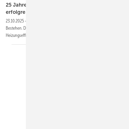
25 Jahre HG Bau­nach: Ren­de­mix seit 2000
er­folg­reich
23.10.2025
-
HG Baunach aus Hückelhoven feiert ihr 25-jähriges
Bestehen. Das Rendemix-Konzept zur Steigerung der
Heizungseffizienz ist seit über 2 Jahrzehnten am
Markt.