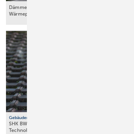
Dämmen, Heizungssanierung und
Wärmepumpentechnologie, Teil
1
Gebäudemodernisierungsgesetz
SHK BW fordert GMG-Klar­heit und
Tech­no­lo­gie­of­fen­heit