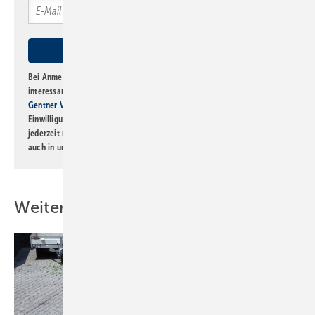
Bei Anmeldung zu diesem Newsletter bin ich damit einverstanden, über
interessante Verlags- und Online-Angebote
der Marken der Alfons W.
Gentner Verlag GmbH & Co. KG
informiert zu werden. Diese
Einwilligung kann ich jederzeit widerrufen und eine Abmeldung ist
jederzeit möglich. Informationen zum Umgang mit Daten finden Sie
auch in unserer
Datenschutzerklärung
.
Weitere Inhalte