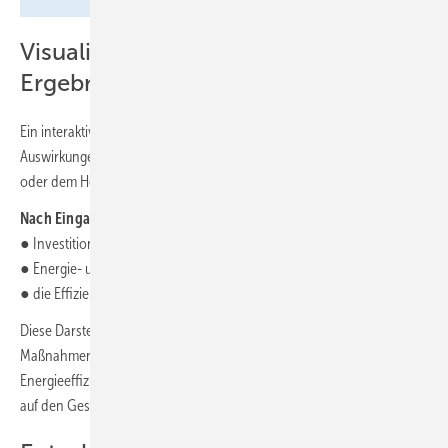
Visualisierung und detaillierte
Ergebnisse
Ein interaktives 3D-Haus visualisiert geplante Maßnahmen und deren
Auswirkungen, bspw. bei Sanierungen von Dach, Fassade, Fenstern
oder dem Heizsystem.
Nach Eingabe aller Daten erhalten Nutzer eine Übersicht über:
● Investitionskosten und mögliche Bundesförderungen
● Energie- und CO
-Einsparpotenziale
2
● die Effizienzsteigerung des Gebäudes
Diese Darstellung macht transparent, welche
Maßnahmenkombination den größten Nutzen bringt. Ein integrierter
Energieeffizienz-Balken zeigt zudem sofort, wie sich die Maßnahmen
auf den Gesamtenergieverbrauch auswirken.