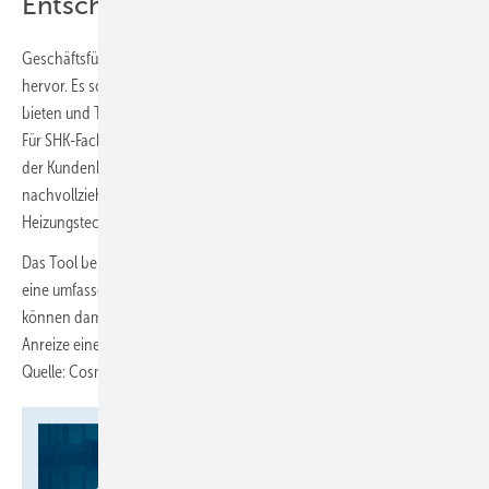
Entscheidungshilfe für SHK-Betriebe
Geschäftsführer Hermann-Josef Lüken hebt die Relevanz des Tools
hervor. Es soll Endkunden eine verständliche Entscheidungshilfe
bieten und Transparenz bei Energieeffizienzmaßnahmen schaffen.
Für SHK-Fachbetriebe stellt der Rechner zudem eine Unterstützung in
der Kundenberatung dar, um Sanierungsvorhaben greifbar und
nachvollziehbar zu machen und die Vorteile moderner
Heizungstechnik aufzuzeigen.
Das Tool berücksichtigt auch Fördermittel und die CO
-Steuer, was
2
eine umfassende Kostentransparenz ermöglicht. Fachhandwerker
können damit ihren Kunden die technischen Vorteile und finanziellen
Anreize einer Modernisierung detailliert darlegen. ■
Quelle: Cosmo / fl