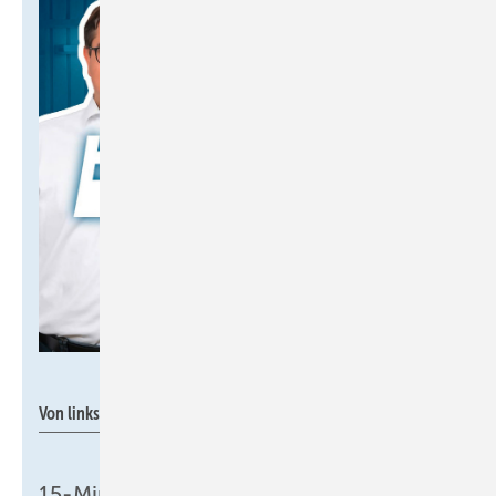
digiprofessionals / SBZ
Von links: Dennis Jäger und Martin Sommer.
15-Minuten -Podcast „Das Handwerk: