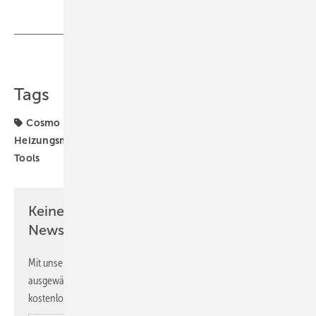
Teilen
Link kopieren
Tags
Cosmo
Digitalisierung
Energieeinsparung
Heizungsmodernisierung
Heizungssanierung
digitale
Tools
Keine Zeit? Kein Problem mit dem SBZ
Newsletter!
Mit unserem Newsletter erhalten Sie regelmäßig von uns
ausgewählte Informationen und Neuigkeiten, gebündelt und
kostenlos direkt ins Postfach.