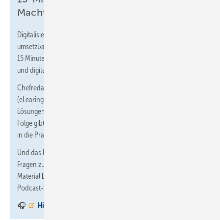
Macht kurze Prozesse“
Digitalisierung im Handwerk – verständlich, praxisnah und direkt
umsetzbar. In unserem Podcast erklären wir jeden Freitag in rund
15 Minuten, wie Handwerksbetriebe ihre Prozesse optimieren
und digital besser aufstellen können.
Chefredakteur Dennis Jäger (SBZ) und Martin Sommer
(eLearingPlus & digi professionals GmbH) stellen spannende
Lösungen vor, geben konkrete Tipps und am Ende einer jeder
Folge gibt es eine kleine „Hausaufgabe“, damit das Gehörte direkt
in die Praxis übertragen werden kann.
Und das Beste: In unserem WhatsApp-Kanal beantworten wir
Fragen zu den behandelten Themen und stellen ergänzende
Material bereit. Den Link zum WhatsApp-Kanal gibts auf der
Podcast-Seite (nach unten scrollen).
🎧
Hier gehts zum Podcast