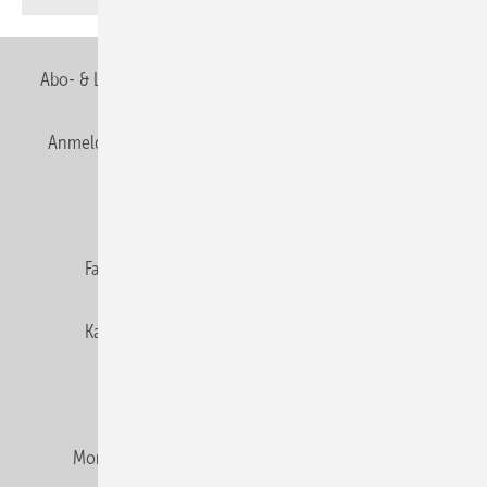
Abo- & Leserservice
AGB
Alle Inhalte chronologisch
Anmelden
Anmeldung & Registrierung
Newsletter
Datenschutz
E-Paper
Editor's choice
Fachbeiträge
Gentner Verlag
Impressum
Karriere bei Gentner
Team
Mediaservice
Mitgliedschaften und Engagement
Montagezeiten Heizung
Montagezeiten Sanitär