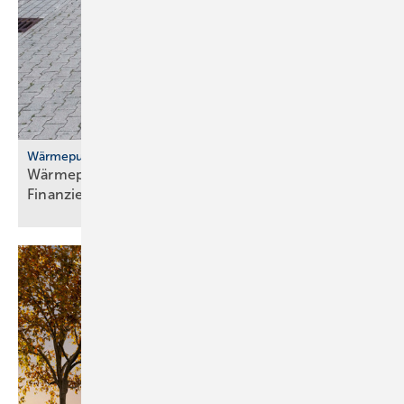
Wärmepumpenhochlauf
Wärmepumpen: gute Ideen für Transport,
Finanzierung und
Versicherung