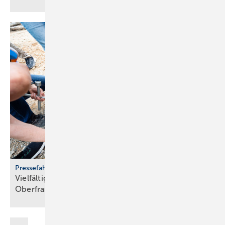
Pressefahrt des BWP
Vielfältiger Einsatz von Wärmepumpen in
Oberfranken