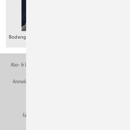
Bodengleiche Duschen sicher
entwässern
Abo- & Leserservice
AGB
Alle Inhalte chronologisch
Anmelden
Anmeldung & Registrierung
Newsletter
Datenschutz
E-Paper
Editor's choice
Fachbeiträge
Gentner Verlag
Impressum