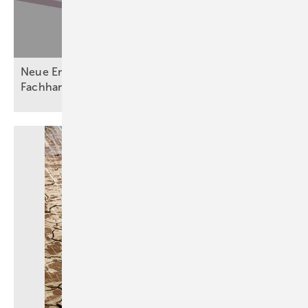
Neue Entwässerungsvorgaben fordern Planer,
Fachhandwerk und
Betreiber