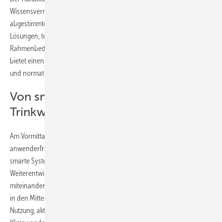
Wissensvermittlung in kompaktem Format ausgelegt. In aufeinander
abgestimmten 20-Minuten-Präsentationen werden praxisnahe
Lösungen, technologische Innovationen und aktuelle
Rahmenbedingungen der Sanitärbranche vorgestellt. Das Programm
bietet einen konzentrierten Überblick über neue Systeme, Markttrends
und normative Entwicklungen.
Von smarter Installation bis
Trinkwasserqualität
Am Vormittag liegt der Fokus auf intelligenten und
anwenderfreundlichen Installationslösungen. Dabei geht es um
smarte Systeme, vereinfachte Montageprozesse und technische
Weiterentwicklungen, die Sicherheit, Effizienz und Alltagstauglichkeit
miteinander verbinden. Der Nachmittag rückt das Thema Trinkwasser
in den Mittelpunkt – mit Blick auf Qualitätssicherung, nachhaltige
Nutzung, aktuelle Normen sowie neue Herausforderungen durch