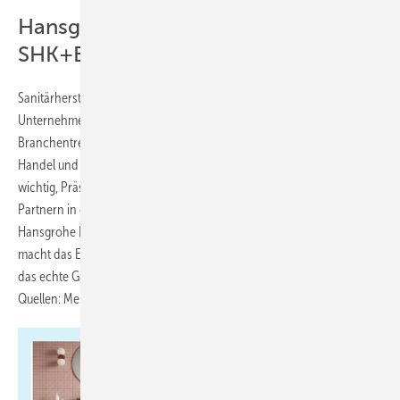
Hansgrohe bestätigt Teilnahme an
SHK+E Essen
Sanitärhersteller Hansgrohe kehrt 2026 auf die Messe zurück. Das
Unternehmen betont die Bedeutung der SHK+E Essen als
Branchentreffpunkte und Plattform für den Austausch mit Partnern in
Handel und Handwerk. „Gerade in herausfordernden Zeiten ist es uns
wichtig, Präsenz zu zeigen, zuzuhören und gemeinsam mit unseren
Partnern in die Zukunft zu blicken“, sagt Volker Stark, Geschäftsführer
Hansgrohe Deutschland GmbH. „Eine Messe wie die SHK+E Essen
macht das Erleben unserer Produkte möglich – aber vor allem auch
das echte Gespräch, das uns so wichtig ist.“ ■
Quellen: Messe Essen,
SHK+E Essen
/ ml