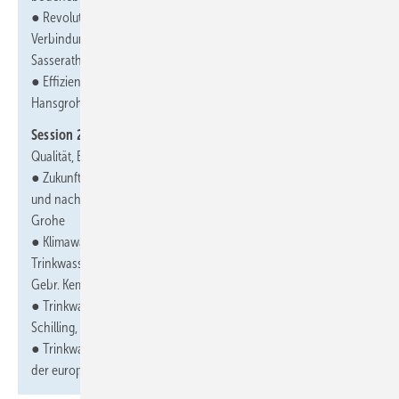
● Revolution im Anschluss – die neue werkzeuglose
Verbindungstechnik SYRLock Markus Menrath, SYR – Hans
Sasserath
● Effiziente Installation mit maximaler Flexibilität – die
Hansgrohe iBox universal 2 Hansgrohe
Session 2:
„Reines Wasser. Handwerker-Update Trinkwasser:
Qualität, Effizienz, Normen“ (13:30 - 16:00 Uhr)
● Zukunft Trinkwasser – Herausforderungen der Sanitärbranche
und nachhaltige Lösungsansätze Heiko Bonin, Leader Training,
Grohe
● Klimawandel – unterschätzter Risikofaktor für die
Trinkwasserhygiene Timo Kirchhoff, Leiter Produktmanagement,
Gebr. Kemper
● Trinkwasserhygiene automatisiert sicherstellen Robert
Schilling, Leiter Academy, Tece
● Trinkwasserinstallationen im Gebäude: Normative Neuerungen
der europäischen Norm EN 806-2 Geberit