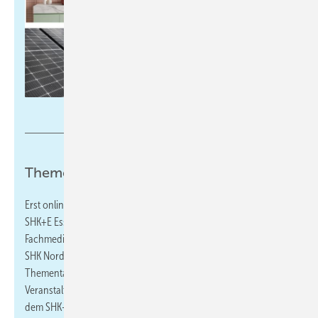
Adobe Stock / Collage: Gentner
Thementage zur SHK + E Essen 2026
Erst online, dann vor Ort weiterbilden: Im Vorfeld der Fachmesse
SHK+E Essen (vom 17.3. bis 20.3. in Essen) veranstalten die
Fachmedien IKZ und SBZ in Kooperation mit dem Fachverband
SHK Nordrhein-Westfalen und der Messe Essen zwei
Thementage zu den Bereichen Sanitär und Heizung. Die
Veranstaltungen richten sich an Fachbetriebe und Planer aus
dem SHK-Handwerk und vermitteln aktuelles Praxiswissen,