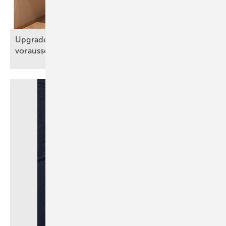
Upgrade statt Komplettumbau: WCs
vorausschauend für Dusch-WCs
konzipiert