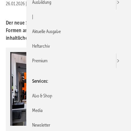
Ausbildung
26.01.2026
|
Druckvorschau
|
Der neue Sanitär-Hub der SHK+E Essen nimmt konkrete
Formen an: Für den ersten Messetag stehen die
Aktuelle Ausgabe
inhaltlichen Schwerpunkte fest.
Heftarchiv
Premium
Services
Abo & Shop
Media
Newsletter
Alex Muchnik / Messe Essen