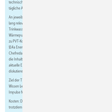
technische Hintergründe sowie Handlungsempfehlungen für die
tägliche Arbeit.
An jeweils einem Vor- und Nachmittag werden je 1,5 Stunden
lang relevante Themen aus Theorie und Praxis beleuchtet – von
Trinkwasserhygiene und moderner Badgestaltung über
Wärmepumpentechnik und Heizungswasseraufbereitung bis hin
zu PVT-Kollektoren und den neuen gesetzlichen Vorgaben nach
§14a Energiewirtschaftsgesetz. Die Moderation übernehmen die
Chefredakteure Markus Sironi (IKZ) und Dennis Jäger (SBZ), die
die Inhalte einordnen und gemeinsam mit den Fachreferenten
aktuelle Entwicklungen und Trends aus dem SHK-Bereich
diskutieren.
Ziel der Thementage ist es, kompaktes und praxisorientiertes
Wissen bereitzustellen, das den Stand der Technik aufzeigt und
Impulse für eine erfolgreiche Umsetzung in der Praxis liefert.
Kosten: Die Teilnahme ist kostenfrei, eine Anmeldung ist
trotzdem notwendig. →
hier informieren und anmelden