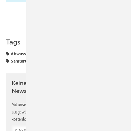
Teilen
Link kopieren
Tags
Abwasser
Bad
Hansgrohe
SHK
SHK+E Essen
Sanitärtechnik
Trinkwasser
Keine Zeit? Kein Problem mit dem SBZ
Newsletter!
Mit unserem Newsletter erhalten Sie regelmäßig von uns
ausgewählte Informationen und Neuigkeiten, gebündelt und
kostenlos direkt ins Postfach.