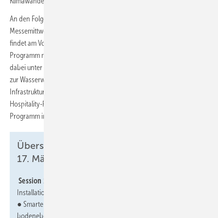
Klimawandel und steigende Anforderungen an Hygiene und Betrieb.
An den Folgetagen wird der Sanitär-Hub thematisch erweitert: Am
Messemittwoch setzt der Benelux-Tag internationale Akzente und
findet am Vormittag statt. Am Nachmittag gestaltet die figawa das
Programm mit dem Schwerpunkt „Schwammstädte“. Im Fokus stehen
dabei unter anderem Dach- und Fassadenbegrünung sowie Konzepte
zur Wasserwiederverwendung als Bausteine zukunftsfähiger urbaner
Infrastruktur. Der dritte Messetag richtet den Blick mit einem neuen
Hospitality-Format gezielt auf die Hotelbranche. Das aktuelle
Programm im Sanitär-Hub ist ab Anfang Februar unter online abrufbar.
Übersicht: Themen und Referenten am
17. März 2026
Session 1:
„Einfach eingebaut. Smarte Lösungen für die sichere
Installation“ (10:30 - 12:00 Uhr)
● Smarte Messeneuheiten für die sichere Installation von
bodenebene Duschlösungen Geberit