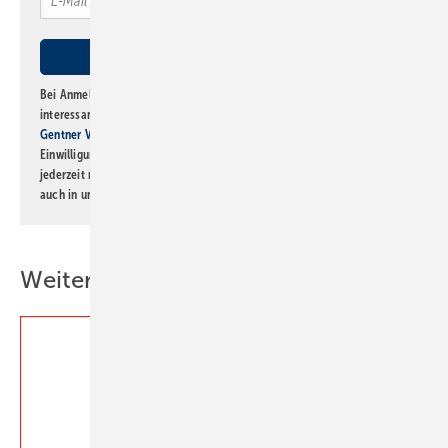
Bei Anmeldung zu diesem Newsletter bin ich damit einverstanden, über
interessante Verlags- und Online-Angebote
der Marken der Alfons W.
Gentner Verlag GmbH & Co. KG
informiert zu werden. Diese
Einwilligung kann ich jederzeit widerrufen und eine Abmeldung ist
jederzeit möglich. Informationen zum Umgang mit Daten finden Sie
auch in unserer
Datenschutzerklärung
.
Weitere Inhalte