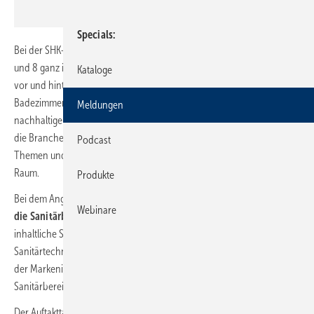
Specials
Bei der SHK+E Essen vom 17. bis 20. März 2026 stehen die Hallen 6, 7
und 8 ganz im Zeichen moderner Badobjekte, Sanitär-Installationen
Kataloge
vor und hinter der Wand sowie Trink- und Abwassertechnik. Smarte
Badezimmer mit effizienten Produkten, Barrierefreiheit und
Meldungen
nachhaltige Materialien sind dabei drei von vielen Trends, die aktuell
die Branche beschäftigen. Der „Sanitär-Hub“ in Halle 7 gibt den
Podcast
Themen und Neuheiten der Sanitäraussteller künftig noch mehr
Raum.
Produkte
Bei dem Angebot handelt es sich um eine
Impulsfläche speziell für
Webinare
die Sanitärbranche
, auf der die Besucher jeden Tag andere
inhaltliche Schwerpunkte erwarten. Unter der Gestaltung des VDMA
Sanitärtechnik und Design trägt der Auftakt den Titel „Messeneuheiten
der Markenindustrie“ und rückt zentrale Zukunftsthemen aus dem
Sanitärbereich in den Fokus.
Der Auftakttag des Sanitär-Hubs ist klar strukturiert und auf