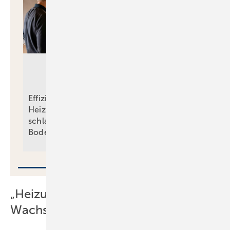
Heizlasten
nach DIN/TS ­
Effiziente
12831­-1:2020-04:
Heiztechnik trifft
Drei Verfahren und
schlanken
die Qual der
Bodenaufbau
Wahl
„Heizungsmodernisierung als
Wachstumsmotor nutzen“