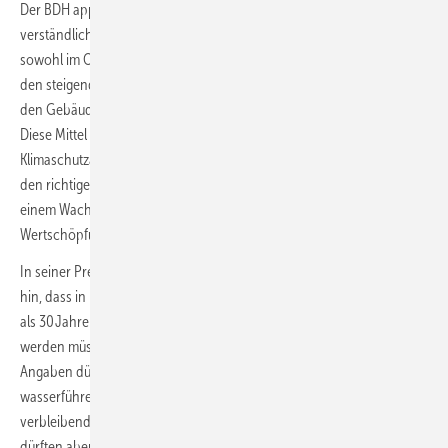
Der BDH appelliert an die Bundesregierung, rasch für verlässliche,
verständliche und praxistaugliche Rahmenbedingungen zu sorgen –
sowohl im Ordnungsrecht als auch bei der finanziellen Förderung. Mit
den steigenden Einnahmen aus dem nationalen Emissionshandel für
den Gebäudesektor stehe ein solider Finanzrahmen zur Verfügung.
Diese Mittel sollten gezielt eingesetzt werden, um die
Klimaschutzanstrengungen im Gebäudesektor zu unterstützen. Mit
den richtigen Rahmenbedingungen könne die Heizungsbranche zu
einem Wachstumsmotor werden und überproportional zur
Wertschöpfung beitragen.
In seiner Pressemitteilung zu den Absatzzahlen weist der BDH darauf
hin, dass in Deutschland rund 4 Mio. Heizungen in Deutschland älter
als 30 Jahre sind und jährlich über 1 Mio. Heizungen modernisiert
werden müssten, um die Klimaziele zu schaffen. Mit der letzten
Angaben dürften eine lineare Aufteilung der rund 18,8 Mio.
wasserführenden Öl- und Gas-Heizkessel im Bestand auf die
verbleibenden 19 Jahre gemeint sein. Unter den BDH-Mitgliedern
dürften aber unterschiedliche Vorstellungen existieren, welche der