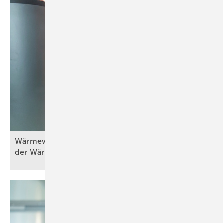
Wä rmewände in der Praxis (Teil 5) – Erneuerung
der
Wärmebereitstellung/-erzeugung