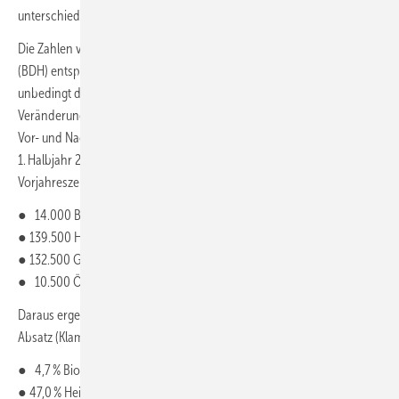
unterschiedlich.
Die Zahlen vom Bundesverband der Deutschen Heizungsindustrie
(BDH) entsprechen insbesondere bei kurzen Zeiträumen nicht
unbedingt der aktuellen Nachfrage oder Nachfragestimmung, da sie
Veränderungen beim Lagerstand im Groß- und Einzelhandel sowie
Vor- und Nachlaufzeiten nicht berücksichtigen. Konkret wurden im
1. Halbjahr 2025 (Klammerwerte: Veränderung gegenüber dem
Vorjahreszeitraum) abgesetzt:
● 14.000 Biomasse-Heizkessel (+42 %)
● 139.500 Heizungs-Wärmepumpen (+55 %)
● 132.500 Gas-Heizkessel (−41 %)
● 10.500 Öl-Heizkessel (−81 %)
Daraus ergeben sich im 1. Halbjahr 2025 folgende Marktanteile beim
Absatz (Klammerwerte: Marktanteil im Vorjahreszeitraum):
● 4,7 % Biomasse-Heizkessel (2,6 %)
● 47,0 % Heizungs-Wärmepumpen (23,8 %)