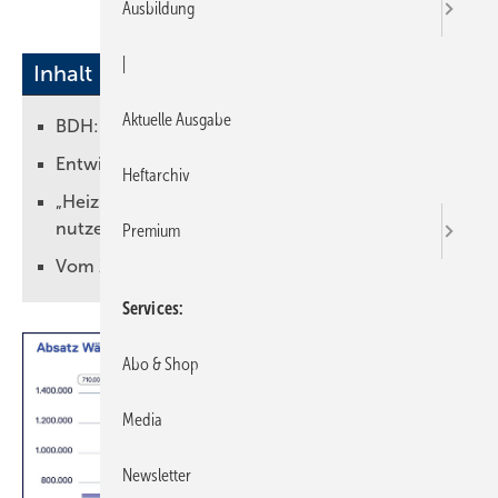
Ausbildung
|
Inhalt
Aktuelle Ausgabe
BDH: Dem Markt fehlt Planungssicherheit
Entwicklung von Q1-2022 bis Q2-2025
Heftarchiv
„Heizungsmodernisierung als Wachstumsmotor
nutzen“
Premium
Vom Zubrot zum „Störfaktor“
Services
Abo & Shop
Media
Newsletter