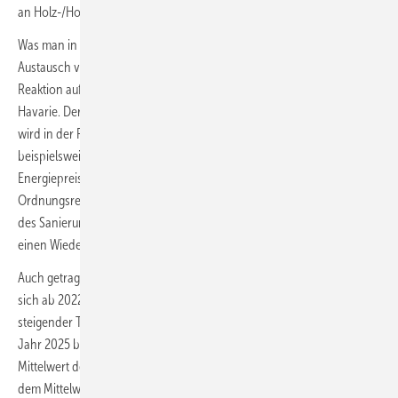
an Holz-/Holzpellet-Heizungen (2020 bis 2022).
Was man in der Grafik nicht unmittelbar erkennen kann: Der 1:1-
Austausch von Gas- und Öl-Heizungen war bis Anfang 2020 oft die
Reaktion auf eine Havarie oder eine sich konkret abzeichnende
Havarie. Der Umstieg auf eine Pellet- oder Wärmepumpen-Heizung
wird in der Regel mit viel Vorlauf realisiert und angestoßen,
beispielsweise durch Förderprogramme, die Entwicklung bei
Energiepreisen und Mund-zu-Mund-Propaganda und ggf. durch das
Ordnungsrecht. Es ist also anzunehmen, dass das leichte Auflösen
des Sanierungsstaus „aktiviert“ wurde. Vermutlich sieht man auch
einen Wiedervereinigungseffekt
Auch getragen von der vorgenommenen Lagerstandskorrektur zeigen
sich ab 2022 ein relativ stabiler Gesamtwert an EE-Heizungen und ein
steigender Trend bei Wärmepumpen. Mit 531.000 Geräten würde das
Jahr 2025 bei stark veränderter Struktur etwa 12 % unter dem
Mittelwert der Sanierungsstau-Phase 2014 bis 2019 und 40 % unter
dem Mittelwert der Boom-Phase 2020 bis 2023 liegen.