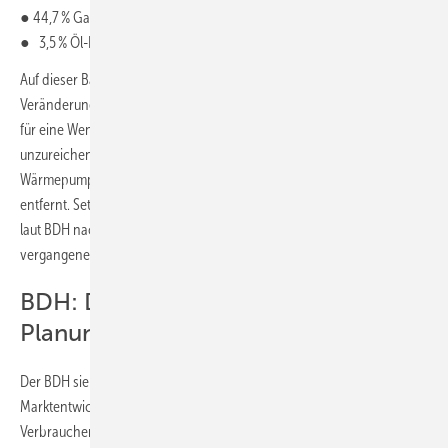
● 44,7 % Gas-Heizkessel (59,0 %)
● 3,5 % Öl-Heizkessel (14,6 %)
Auf dieser Basis und für diesen kleinen zeitlichen Ausschnitt ist die
Veränderung in der Absatzstruktur enorm, das absolute Niveau aber
für eine Wende im zudem überalterten Heizungsbestand
unzureichend. Von den politisch angestrebten 500.000 installierten
Wärmepumpen pro Jahr ist der Markt damit zurzeit noch weit
entfernt. Setzt sich der aktuelle Trend beim Absatz fort, zeichnet sich
laut BDH nach Stückzahlen das schlechteste Jahresergebnis der
vergangenen 15 Jahre ab.
BDH: Dem Markt fehlt
Planungssicherheit
Der BDH sieht als zentrale Ursache für die schwache
Marktentwicklung in der anhaltenden Verunsicherung der
Verbraucher. Aufgrund der aktuell gültigen Rechtslage sowie der im