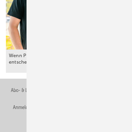
Wenn Planung und Umsetzung über Effizienz
entscheiden
Abo- & Leserservice
AGB
Alle Inhalte chronologisch
Anmelden
Anmeldung & Registrierung
Newsletter
Datenschutz
E-Paper
Editor's choice