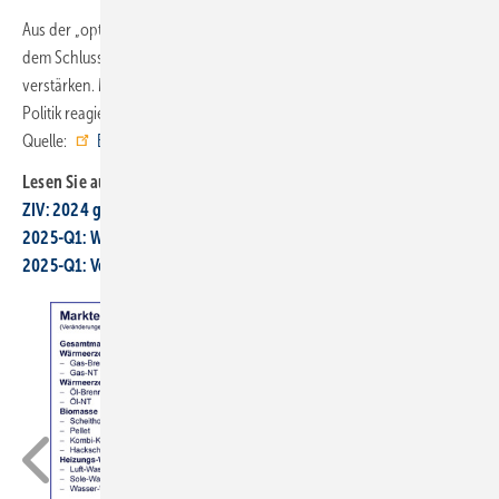
Aus der „optischen Logik“ dürfte / könnte / würde / müsste man zu
dem Schluss kommen, nun den Aufwärtstrend der Wärmepumpe zu
verstärken. Man darf deshalb gespannt sein, wie und wie schnell die
Politik reagiert. Und wie sich die Branchensegmente positionieren. ■
Quelle:
BDH
; Destatis; eigene Berechnungen / jv
Lesen Sie auch:
ZIV: 2024 gab es wenig Dynamik beim Heizungstausch
2025-Q1: Wärmeerzeuger­absatz sinkt um 32 %
2025-Q1: Verkauf von Gas-Hei­zun­gen bricht ein