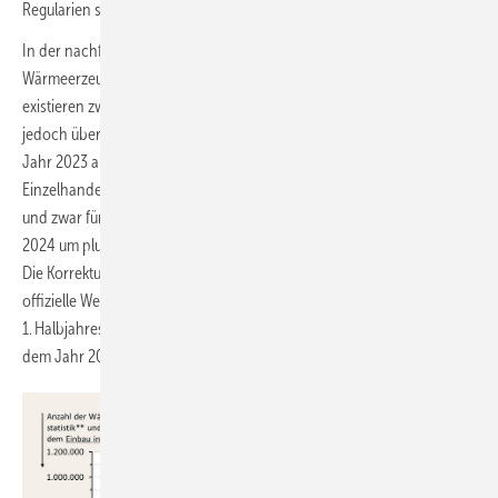
Regularien sowie Erwartungen an künftige Politik, Preise und Technik.
In der nachfolgenden Grafik wurde der Absatz um den Einbau von
Wärmeerzeugern in neu errichteten Gebäuden verringert. Hierfür
existieren zwar keine scharfen Zahlen, eine gute Annäherung ist
jedoch über die Statistik der Baufertigstellungen möglich. Um den im
Jahr 2023 aufgebauten Überbestand an Wärmepumpen im Groß- und
Einzelhandel zu berücksichtigen, wurden die Absatzzahlen korrigiert
und zwar für das Jahr 2023 um minus 75.000 Geräte, für das Jahr
2024 um plus 45.000 Geräte und im Jahr 2025 um plus 15.000 Geräte.
Die Korrekturwerte wurden aus unterschiedlichen Daten abgeleitet,
offizielle Werte sind nicht bekannt. Für 2025 wurden die Werte des
1. Halbjahres verdoppelt und die Zahlen der Baufertigstellungen aus
dem Jahr 2024 fortgeschrieben.