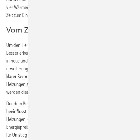
vier Wärmeerzeuger-Segmente mit welchem Teil dafür in der nächsten
Zeit zum Einsatz kommen soll(t)en.
Vom Zubrot zum „Störfaktor“
Um den Heizungsmarkt, die Chancen und die Herausforderungen
besser erkennen zu können, ist es sinnvoll, den Absatz auf den Einbau
in neue und in bestehende Gebäude (Heizungstausch oder -
erweiterung) aufzuteilen. Denn im Neubau ist die Wärmepumpe bereits
klarer Favorit und nimmt im Jahr 2025 etwa 60.000 Geräte auf, Öl-
Heizungen sind im Neubau bedeutungslos und Gas-Heizungen
werden dieser Einordnung bald folgen.
Der dem Bestand zuzuordnende Absatz wird viel umfangreicher
beeinflusst: von der technischen Nutzungsdauer bestehender
Heizungen, der Investitionsstimmung, der Entwicklung von
Energiepreisen, Förderprogrammen, den (eigenen) Investitionskosten
für Umstieg und / oder Erweiterung, Zinsen, diversen Verfügbarkeiten,