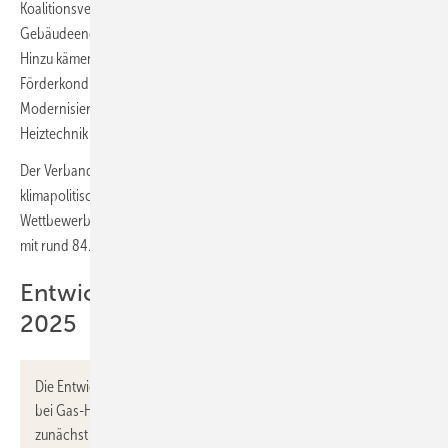
Koalitionsvertrag angekündigten Überarbeitung des
Gebäudeenergiegesetzes sei keine Planungssicherheit gegeben.
Hinzu kämen immer wieder politisch motivierte Aussagen über die
Förderkonditionen. Infolge dieser Unsicherheit hielten sich viele
Modernisierungswillige mit einer umfassenden Investition in neue
Heiztechnik zurück.
Der Verband warnt: „Die aktuelle Entwicklung gefährdet nicht nur die
klimapolitischen Zielsetzungen im Gebäudesektor, sondern auch die
Wettbewerbsfähigkeit und Zukunftsfähigkeit einer Schlüsselbranche
mit rund 84.000 Beschäftigten.“
Entwicklung von Q1-2022 bis Q2-
2025
Die Entwicklung in den letzten 14 Quartalen zeigt insbesondere
bei Gas-Heizungen Mitte 2023 eine deutliche Überhöhung, die
zunächst der nachfolgenden Delle entsprach. Inzwischen ist die