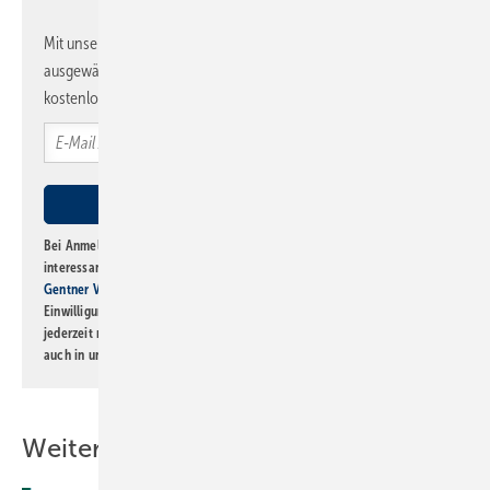
Mit unserem Newsletter erhalten Sie regelmäßig von uns
ausgewählte Informationen und Neuigkeiten, gebündelt und
kostenlos direkt ins Postfach.
Bei Anmeldung zu diesem Newsletter bin ich damit einverstanden, über
interessante Verlags- und Online-Angebote
der Marken der Alfons W.
Gentner Verlag GmbH & Co. KG
informiert zu werden. Diese
Einwilligung kann ich jederzeit widerrufen und eine Abmeldung ist
jederzeit möglich. Informationen zum Umgang mit Daten finden Sie
auch in unserer
Datenschutzerklärung
.
Weitere Inhalte