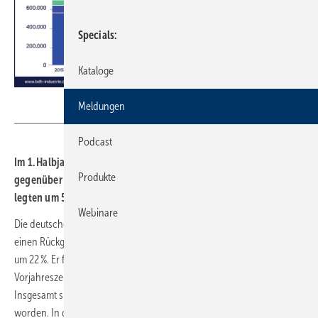
Specials
Kataloge
BDH
Meldungen
Podcast
Im 1. Halbjahr 2025 war der Wärme­er­zeuger­ab­satz um 22 %
Produkte
gegen­über dem Vor­jahres­zeit­raum rück­läu­fig. Wärme­pum­pen
legten um 55 % zu und hatten einen Markt­anteil von 47 %.
Webinare
Die deutsche Heizungsindustrie verzeichnet für das 1. Halbjahr 2025
einen Rückgang beim Absatz von wasserführenden Wärmeerzeugern
um 22 %. Er folgt auf einen bereits deutlichen Einbruch im
Vorjahreszeitraum durch mehrere Vorzieheffekte in Jahr 2023.
Insgesamt sind im 1. Halbjahr 2025 rund 296.500 Geräte abgesetzt
worden. In den Segmenten waren die Veränderungen sehr