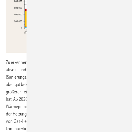
JV
Zu erkennen ist, dass der Einbau von Wärmeerzeugern bis 2019
absolut und bei den Anteilen nahezu eine Seitwärtsbewegung macht
(Sanierungsstau-Phase; keine Einbaualternativen). Nicht erkennbar
aber gut bekannt (Erhebungen der Schornsteinfeger) ist, dass ein
größerer Teil der Gas-Heizungen bestehende Öl-Heizungen ersetzt
hat. Ab 2020 (Corona-Pandemie) ändert sich die Entwicklung: Waren
Wärmepumpen vorher im Bestand nur Zubrot für einen kleinen Teil
der Heizungsbranche, werden sie nun zum „Störfaktor“: der Absatz
von Gas-Heizungen steigt zwar noch leicht, sie verliert aber nahezu
kontinuierlich Marktanteile an die Wärmepumpe und kurzzeitig auch