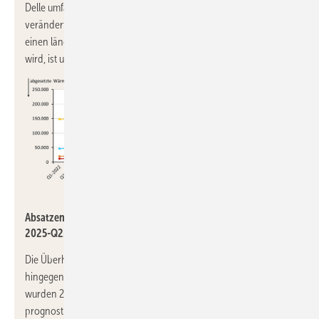
Delle umfangreicher als der Höhenflug. Dass mit einem eventuell
veränderten gesetzlichen Rahmen („GEG 2025“) künftig über
einen längeren Zeitraum wieder ein Niveau von 2022 erreicht
wird, ist unwahrscheinlich.
JV / Datenquelle: BDH
Absatzentwicklung bei Wärmerzeugern von 2022-Q1 bis
2025-Q2.
Die Überhöhung beim Wärmepumpenabsatz in 2023 hat
hingegen andere Gründe: Anders als bei den Gas-Heizkesseln
wurden 2023 viele Wärmepumpen aufgrund einer zu hoch
prognostizierten Nachfrage in Regale gestellt und suchen