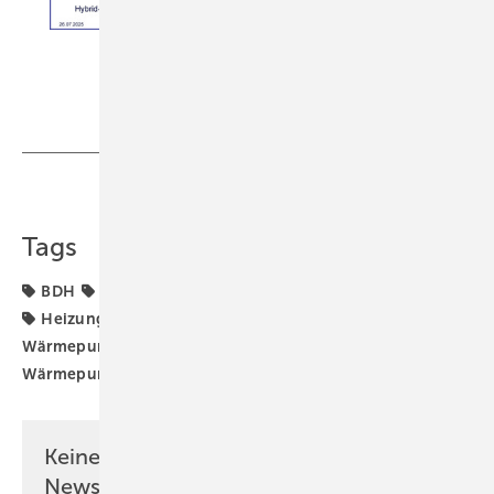
BDH
Teilen
Link kopieren
Tags
BDH
Heizungs-Wärmepumpe
Heizungsaustausch
Heizungstausch
Wärmeerzeuger
Wärmepumpe
Wärmepumpen-Heizung
Wärmepumpen-Rollout
Wärmepumpenhochlauf
Keine Zeit? Kein Problem mit dem SBZ
Newsletter!