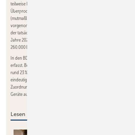
teilweise bis heute Abnehmer. Ein großer Teil dieser
Überproduktion wurde 2024 entnommen und dadurch
(mutmaßlich) der Absatz unter die Anzahl der tatsächlich
vorgenommen Wärmepumpen Installation gedrückt. Die Anzahl
der tatsächlich installieren Heizungs-Wärmepumpen wird für die
Jahre 2023 und 2024 jeweils auf eine Größenordnung von rund
260.000 Einheiten beziffert. Eine exakte Erhebung gibt es nicht.
In den BDH/BWP-Zahlen sind Luft/Luft-Wärmepumpen nicht
erfasst. Bei der Heizungsförderung haben sie einen Anteil von
rund 23 %. Hier können die Geräte dem primären Zweck Heizung
eindeutig zugeordnet werden, auf der Absatzseite ist diese
Zuordnung jedoch nicht möglich, da viele der angebotenen
Geräte auch zur Kühlung einsetzbar sind.
Lesen Sie auch: