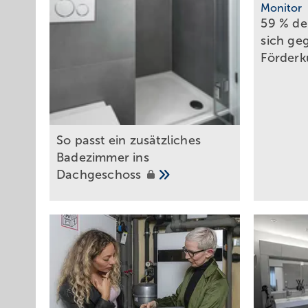
Monitor
59 % der
sich ge
För­der­
So p asst ein zusätzliches
Badezimmer ins
Dachgeschoss