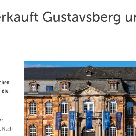
r­kauft Gus­tavs­berg 
schen
 die
er
n. Nach