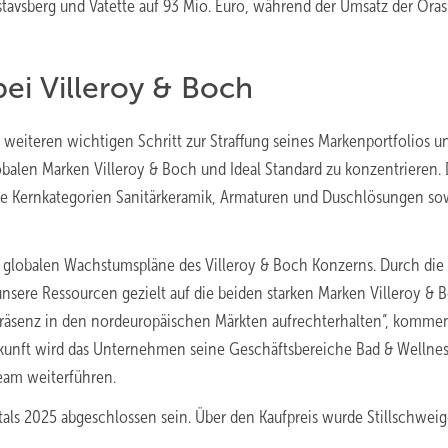
tavsberg und Vatette auf 93 Mio. Euro, während der Umsatz der Ora
ei Villeroy & Boch
 weiteren wichtigen Schritt zur Straffung seines Markenportfolios u
lobalen Marken Villeroy & Boch und Ideal Standard zu konzentrieren. 
ie Kernkategorien Sanitärkeramik, Armaturen und Duschlösungen so
er globalen Wachstumspläne des Villeroy & Boch Konzerns. Durch die
nsere Ressourcen gezielt auf die beiden starken Marken Villeroy & 
 Präsenz in den nordeuropäischen Märkten aufrechterhalten“, kommen
kunft wird das Unternehmen seine Geschäftsbereiche Bad & Wellne
eam weiterführen.
rtals 2025 abgeschlossen sein. Über den Kaufpreis wurde Stillschwei