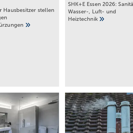
SHK+E Essen 2026: Sanitä
 Haus­be­sit­zer stellen
Wasser-, Luft- und
gen
Heiztechnik
kür­zungen