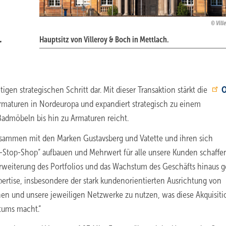
Vill
r
Hauptsitz von Villeroy & Boch in Mettlach.
en strategischen Schritt dar. Mit dieser Transaktion stärkt die
O
armaturen in Nordeuropa und expandiert strategisch zu einem
Badmöbeln bis hin zu Armaturen reicht.
Zusammen mit den Marken Gustavsberg und Vatette und ihren sich
top-Shop“ aufbauen und Mehrwert für alle unsere Kunden schaffen
rweiterung des Portfolios und das Wachstum des Geschäfts hinaus g
pertise, insbesondere der stark kundenorientierten Ausrichtung von
rnen und unsere jeweiligen Netzwerke zu nutzen, was diese Akquisiti
tums macht.“