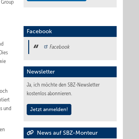
s Group
Facebook
nd
Facebook
Dies
wie
Newsletter
Ja, ich möchte den SBZ-Newsletter
Boch
kostenlos abonnieren.
tiert
ss und
Jetzt anmelden!
gen
News auf SBZ-Monteur