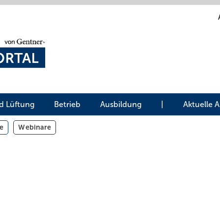
d Lüftung
Betrieb
Ausbildung
|
Aktuelle 
e
Webinare