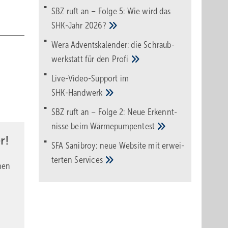
SBZ ruft an – Folge 5: Wie wird das
SHK-Jahr
2026?
Wera Adventskalender: die Schraub­
werk­statt für den
Pro­fi
Live-Video-Support im
SHK-Handwerk
SBZ ruft an – Folge 2: Neue Erkennt­
nisse beim
Wärme­pumpen­test
r!
SFA Sanibroy: neue Web­site mit erwei­
terten
Services
nen