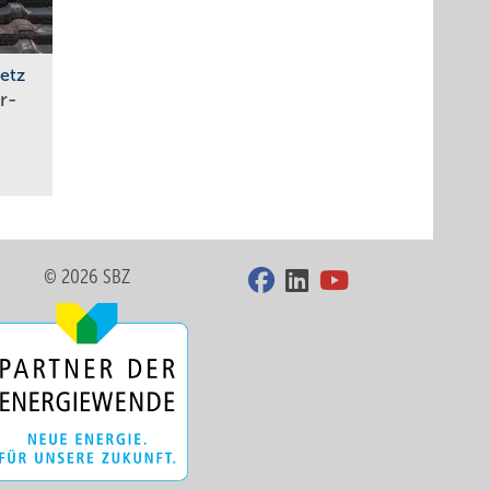
etz
r­
© 2026 SBZ