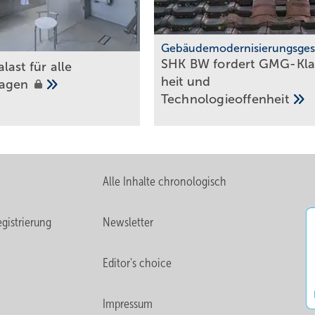
Gebäudemodernisierungsges
SHK BW fordert GMG-Kla
ast für alle
heit und
lagen
Tech­no­lo­gie­of­fen­heit
Alle Inhalte chronologisch
gistrierung
Newsletter
Editor's choice
Impressum