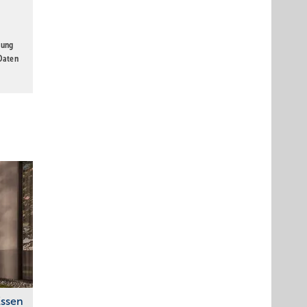
gung
 Daten
Essen