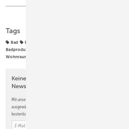
Teilen
Link kopieren
Tags
Bad
Baddesign
Badezimmer
Badgestaltung
Badprodukte
Duschfläche
Hüppe
Wohnraumlüftung
Wohnungslüftung
Keine Zeit? Kein Problem mit dem SBZ
Newsletter!
Mit unserem Newsletter erhalten Sie regelmäßig von uns
ausgewählte Informationen und Neuigkeiten, gebündelt und
kostenlos direkt ins Postfach.