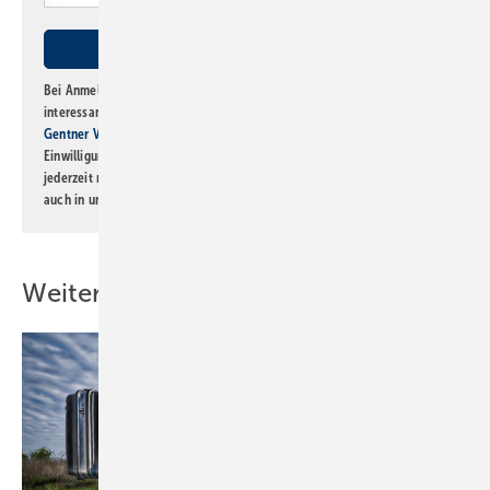
Bei Anmeldung zu diesem Newsletter bin ich damit einverstanden, über
interessante Verlags- und Online-Angebote
der Marken der Alfons W.
Gentner Verlag GmbH & Co. KG
informiert zu werden. Diese
Einwilligung kann ich jederzeit widerrufen und eine Abmeldung ist
jederzeit möglich. Informationen zum Umgang mit Daten finden Sie
auch in unserer
Datenschutzerklärung
.
Weitere Inhalte