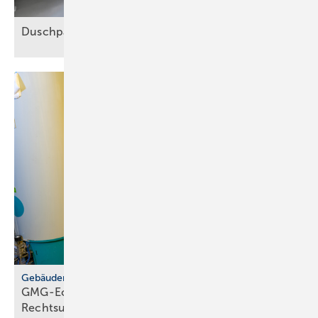
Duschpalast für alle
Lebenslagen
Gebäudemodernisierungsgesetz
GMG-Eckpunkte: zwi­schen Er­leich­te­rung und
Rechts­un­si­cher­heit