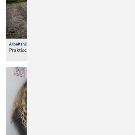
Arbeitshilfen
Praktische Hilfs­mittel für
Hand­werker