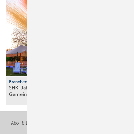
Branchentreffen
SHK-Jahreskongress 2026: Zu­kunft, Netz­werk,
Gemeinschaft
Abo- & Leserservice
AGB
Alle Inhalte chronologisch