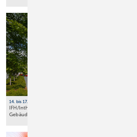
14. bis 17. April 2026, Nürnberg
IFH/Intherm 2026: Sanitär-, Haus- und
Ge­bäu­de­tech­nik