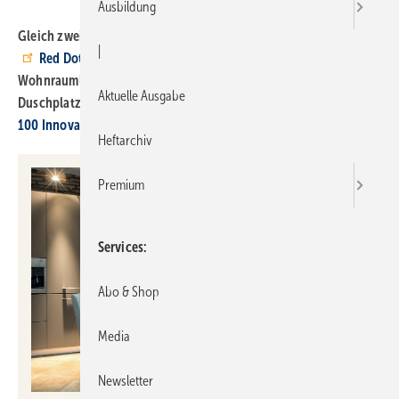
Ausbildung
Gleich zwei Unternehmen der SHK-Branche dürfen sich über den
|
Red Dot Design Award
2025 freuen: Valsir für die
Wohnraumlüftungseinheit Ariosa Dot und Hüppe für den
Aktuelle Ausgabe
Duschplatz Sphere. Hüppe wurde zudem als einer der
Top
100 Innovatoren
im deutschen Mittelstand geehrt.
Heftarchiv
Premium
Services
Abo & Shop
Media
Newsletter