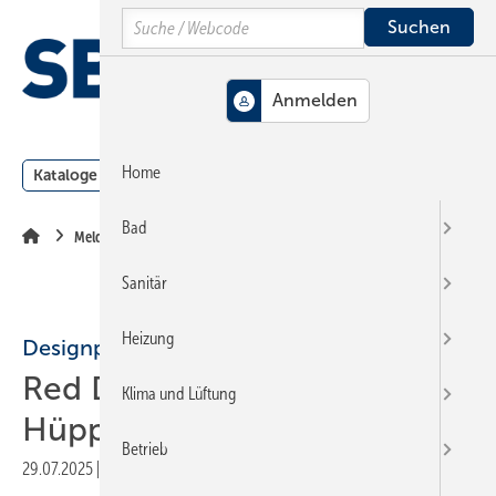
Springe
Springe
Springe
Search
auf
auf
auf
Hauptinhalt
Hauptmenü
SiteSearch
MENÜ
Home
Kataloge
Meldungen
Podcast
Produkte
Webin
Bad
Meldungen
Sanitär
Heizung
Designpreise
Red Dot Award für Valsir und
Klima und Lüftung
Hüppe
Betrieb
29.07.2025
|
Druckvorschau