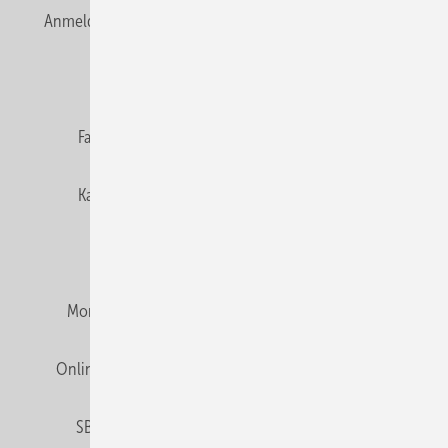
Anmelden
Anmeldung & Registrierung
Newsletter
Datenschutz
E-Paper
Editor's choice
Fachbeiträge
Gentner Verlag
Impressum
Karriere bei Gentner
Team
Mediaservice
Mitgliedschaften und Engagement
Montagezeiten Heizung
Montagezeiten Sanitär
Online Mediadaten
Privacy Manager
RSS-Feed
SBZ abonnieren
Veranstaltungen / Webinare