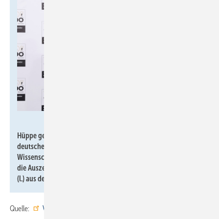
KD Busch / Compamedia
Hüppe gehört 2025 zu den „TOP 100 Innovatoren“ im
deutschen Mittelstand. Der renommierte
Wissenschaftsjournalist Ranga Yogeshwar (Mitte) überreichte
die Auszeichnung an Carlotta Litzinger (r.) und Henrik Johnen
(l.) aus dem Hüppe-Produktmanagement.
Quelle:
Valsir
/
Hüppe
/ fl