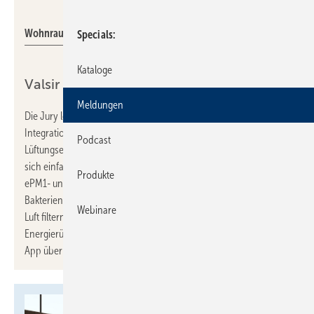
Valsir
Wohnraumlüftungseinheit Ariosa Dot.
Specials
Kataloge
Valsir Ariosa Dot: Design und Funktion
Meldungen
Die Jury lobte das klare, elegante Design und die funktionale
Integration von Ariosa Dot in moderne Wohnumgebungen. Die
Podcast
2
Lüftungseinheit ist für Räume bis zu 70 m
konzipiert und lässt
sich einfach an der Außenwand installieren. Sie verfügt über ISO
Produkte
ePM1- und ISO Coarse-Filter, die Staub, Smog, Allergene, Viren,
Bakterien sowie überschüssiges CO
und Feuchtigkeit aus der
2
Webinare
Luft filtern. Ein Kreuzgegenstrom-Wärmetauscher ermöglicht eine
Energierückgewinnung von über 90 %. Die Steuerung erfolgt per
App über ein integriertes WLAN-Modul.