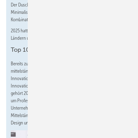
Der Duschplatz Sphere überzeugte die Jury mit formalem
Minimalismus und einer außergewöhnlichen
Kombinationsvielfalt, die max. gestalterische Freiheit erlaubt.
2025 hatten sich rund 18.000 Einreichungen aus über 60
Ländern um den „Roten Punkt“ beworben.
Top 100 Innovatoren
Bereits zum 32. Mal wurden in diesem Jahr kleine und
mittelständische Unternehmen im Rahmen des
Innovationswettbewerbs Top 100 für besondere
Innovationsleistungen ausgezeichnet. Zu den Preisträgern
gehört 2025 auch Hüppe. Zuvor hatte ein Forschungsteam rund
um Professor Nikolaus Franke die Innovationsarbeit von
Unternehmen analysiert. Pluspunkte sammelte der Ammerländer
Mittelständler u.a. durch die „enge Verzahnung von Technik,
Design und Marktwissen im Unternehmen“.