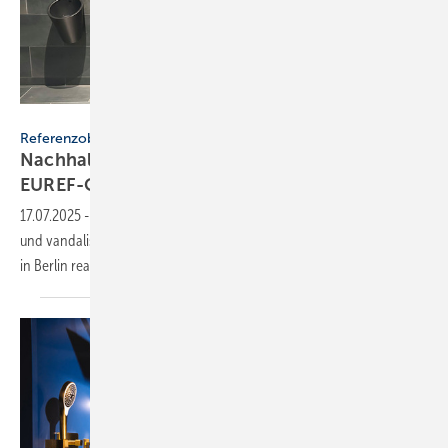
Delabie
Referenzobjekt
Nachhaltige Sa­ni­tär­lö­sun­gen auf dem
EU­REF-Cam­pus
17.07.2025
-
Delabie zeigt, wie berührungslose Waschtischarmaturen
und vandalismushemmende Edelstahl-WCs auf dem EUREF-Campus
in Berlin realisiert
wurden.