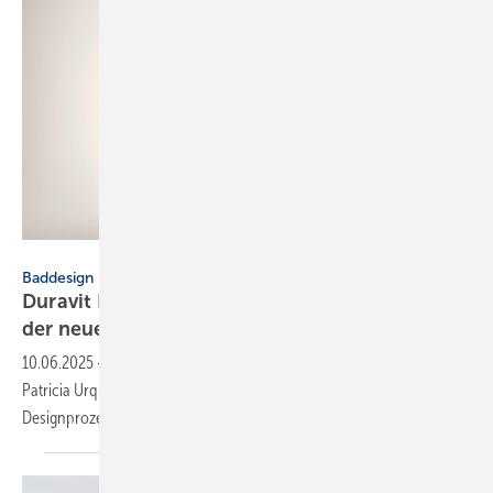
Duravit
Baddesign
Duravit Balcoon: 5 Fragen an die Desig­nerin
der neuen
Bad­serie
10.06.2025
-
Duravit erweitert sein Port­folio mit einer Bad­serie von
Patricia Urquiola. Die Desig­nerin beant­wortet 5 Fragen zu Ent­wick­lung,
Design­prozess und
Mate­ria­lien.