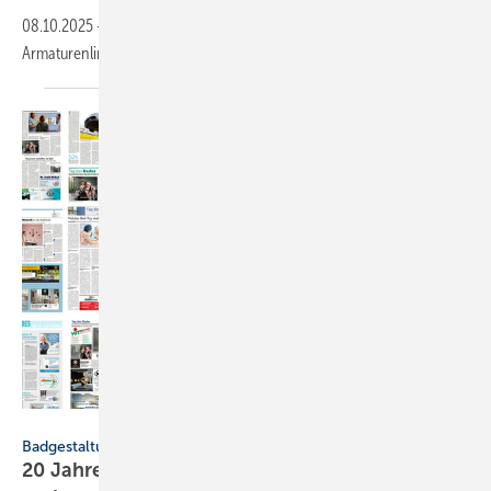
08.10.2025
-
Mit Hansa­genesis präsentiert Hansa eine viel­seitige
Arma­tu­ren­linie für unter­schied­lichste
Ein­bau­si­tua­tionen.
Collage VDS / div. Tageszeitungen
Badgestaltung
20 Jahre Tag des Bades: Re­kord-Be­tei­li­gung