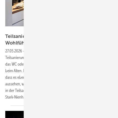
Bild: Stark-Nienhaus
Teil sanieru ng neu gedacht: Bad wird zum
Wohlfühlraum
27.05.2026
-
Im täglichen Leben bedeutet heute das Thema
Teilsanierung meistens: Wanne raus und Dusche rein. Vielleicht wird
das WC oder der Waschtisch noch erneuert, aber sonst bleibt alles
beim Alten. Die Kunst besteht darin, das optische Bild so zu gestalten,
dass es eben nicht wie Stückwerk wirkt. Ganz anders kann es
aussehen, wenn das gesamte Bad ein neues Kleid bekommt und auch
in der Teilsanierung einfach schöner aussieht. Wie, zeigt Andrea
Stark-Nienhaus.