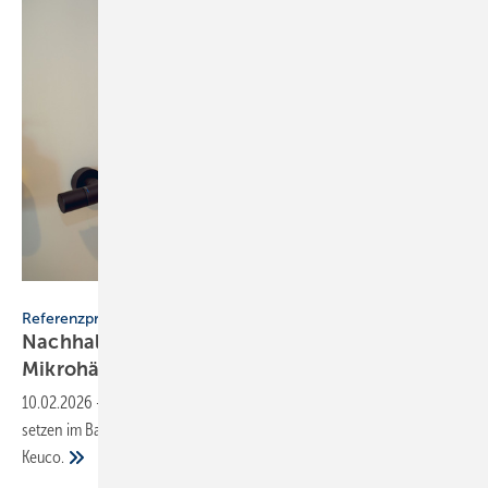
mlab.relax Eifel / Bastian Ramakers
Referenzprojekt
Nachhaltige Badlösungen für öko­lo­gi­sche
Mi­kro­häu­ser
10.02.2026
-
Die Mikrohäuser von mlab.design am Nationalpark Eifel
setzen im Bad auf nachhaltige und designorientierte Lösungen von
Keuco.