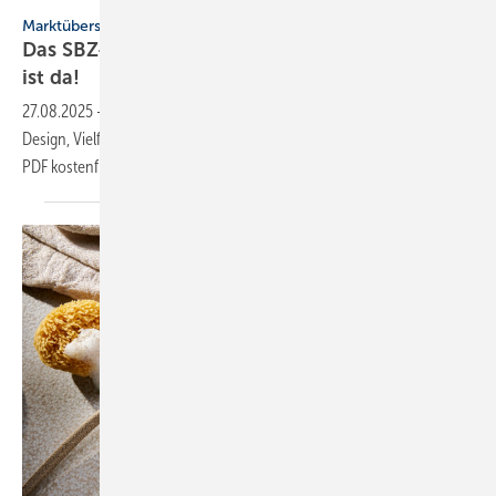
Drobot Dean - stock.adobe.com
Marktübersicht
Das SBZ-Sonder­heft Bad­ke­ra­mik-Serien 2025
ist
da!
27.08.2025
-
Mit den Bad-Keramik­se­rien 2025 zeigt die SBZ, wie
Design, Viel­falt und Tech­nik im Bad von heute ineinan­der­grei­fen. Jetzt
PDF kostenfrei
herunterladen.