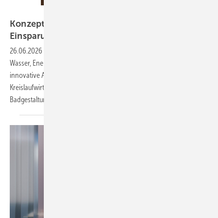
Bild: Hansgrohe
Konzepte zur Wasser-, Energie- und CO₂-
Einsparung im
Bad
26.06.2026
-
Wie können Badezimmer künftig deutlich weniger
Wasser, Energie und Ressourcen verbrauchen? Der Beitrag zeigt
innovative Ansätze für Körperpflege, Wohlbefinden und
Kreislaufwirtschaft sowie ihr Potenzial für eine nachhaltigere
Badgestaltung.