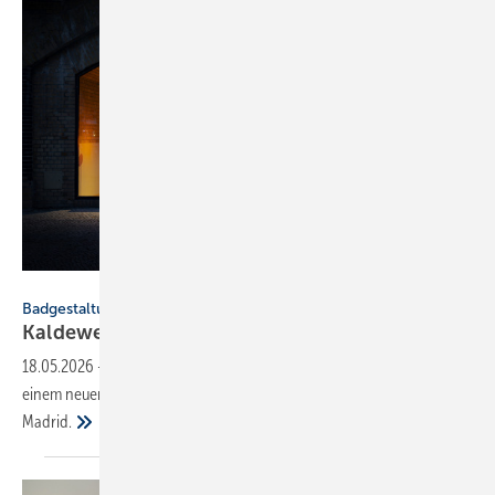
Kaldewei / Jan Kräutle
Badgestaltung
Kaldewei eröffnet Brand Space in
Berlin
18.05.2026
-
2026 inszeniert Kaldewei seine Marke international – mit
einem neuen Brand Space in Berlin sowie Präsenzen in Mailand und
Madrid.