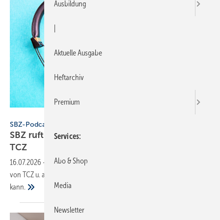
Ausbildung
|
Aktuelle Ausgabe
Heftarchiv
Premium
Konstantin Savusia - stock.adobe.com
SBZ-Podcast
SBZ ruft an zur Zukunft der Bad­aus­stel­lung bei
Services
TCZ
Abo & Shop
16.07.2026
-
In dieser Folge von „SBZ ruft an“ spricht Christian Zinser
von TCZ u. a. darüber, wie weni­ger Aus­stel­lung mehr Ver­kauf be­deu­ten
Media
kann.
Newsletter