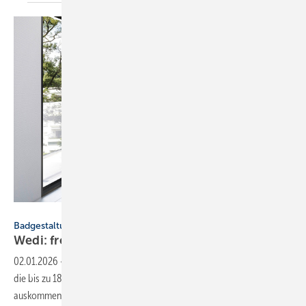
Wedi
Badgestaltung
Wedi: frei­ste­hen­de Trenn­wän­de bis 180
cm
02.01.2026
-
Wedi bietet freistehende Trennwände für Nassräume an,
die bis zu 180 cm breit sind und ohne Deckenbefestigung
auskommen.