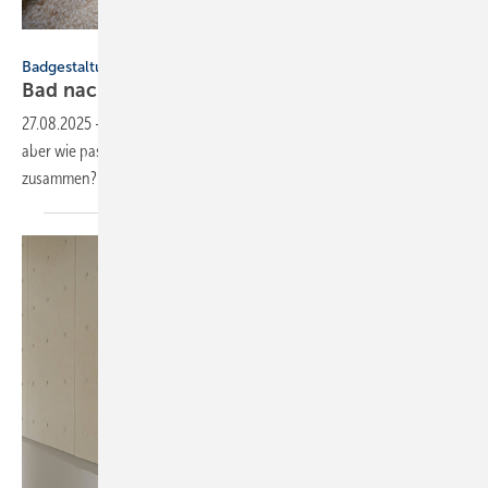
Hansgrohe
Badgestaltung
Bad nachhaltig und ansprechend
einrichten
27.08.2025
-
Das Bad lässt sich zwar weitgehend nachhaltig gestalten,
aber wie passen beispielsweise Wellness und Wassersparen
zusammen? Konzepte, Stories und
Produkte.