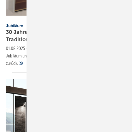
Keuco
Jubiläum
30 Jahre Keuco in Gü­ters­loh: Stand­ort mit
Tra­di­ti­on
01.08.2025
-
Badprodukte „Made in Germany“: Keuco feiert Standort-
Jubiläum und blickt auf 30 Jahre Produktionsgeschichte in Gütersloh
zurück.