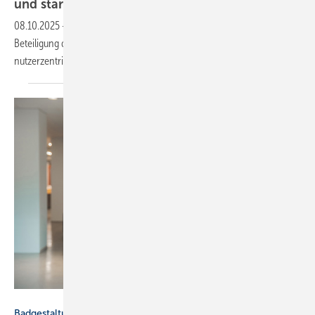
und star­ke
Me­di­en­prä­senz
08.10.2025
-
Zum Jubiläum überzeugte der Tag des Bades mit starker
Beteiligung des Handwerks, großer Medienresonanz und einer
nutzerzentrierten Kampagne rund um die 4
Bad-Typen.
Bette
Badgestaltung