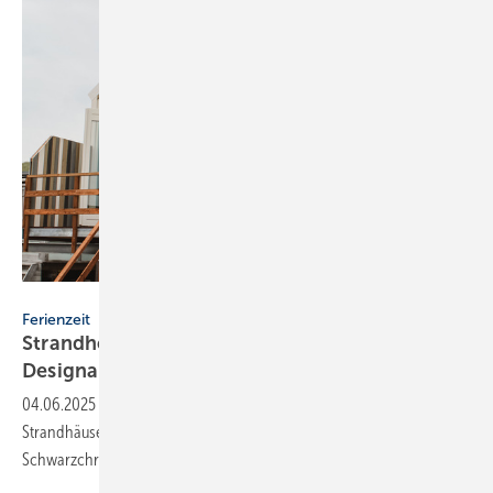
Strandhotel Zoomers
Ferienzeit
Strandhotel setzt auf schwar­ze
De­sign­ar­ma­tu­ren
04.06.2025
-
Design trifft Erholung: Zur Urlaubssaison glänzen die
Strandhäuser des Hotel Zoomers mit eleganten Keuco-Armaturen in
Schwarzchrom.