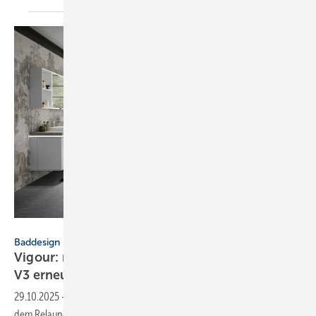
Vigour
Baddesign
Vigour: neue Strategie und Design­linie Derby
V3
erneuert
29.10.2025
-
Mit der neuen Sortiments­stra­tegie „Perfect Match“ und
dem Relaunch der Design­linie Derby V3 richtet sich Vigour neu