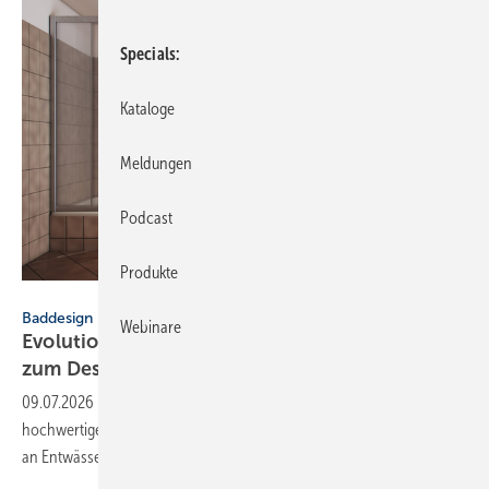
Specials
Kataloge
Meldungen
Podcast
Produkte
Dallmer
Baddesign
Webinare
Evolution des Ba­de­zim­mers: Vom Zweck­raum
zum
De­sign­ob­jekt
09.07.2026
-
Das Badezimmer hat sich vom Zweckraum zum
hochwertigen Lebensbereich gewandelt – mit neuen Anforderungen
an Entwässerungstechnik und
Abdichtung.