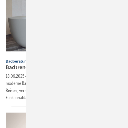
Reisser
Badberatung
Badtrends: von Salbeigrün bis
Smart-Design
18.06.2025
-
Salbeigrün und nachhaltige Materialien prägen die
moderne Badgestaltung. Patrick Schmid, Baddesign-Experte bei
Reisser, verrät die wichtigsten Trends und wie sich Ästhetik mit
Funktionalität clever verbinden
lässt.