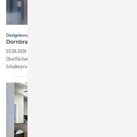
Dornbracht / Jung
Designkooperation
Dornbracht und Jung: 5 neue
Ober­flä­chen
03.06.2026
-
Dornbracht und Jung erweitern ihr Portfolio um 5 neue
Oberflächen zur besseren Abstimmung von Armaturen und
Schalterprogrammen der
LS Serie.