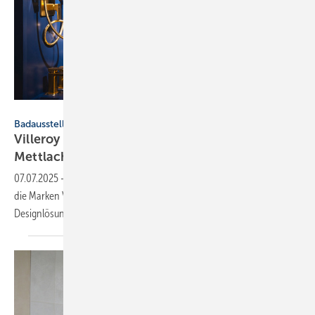
Villeroy & Boch
Badausstellung
Villeroy & Boch eröffnet Marken-Show­room in
Mettlach
07.07.2025
-
Im neuen Show­room am Unter­nehmens­sitz präsen­tieren
die Mar­ken Villeroy & Boch und Ideal Standard ihre Bad- und
Design­lö­sungen.