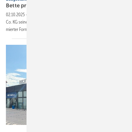
Bette präsentiert sich in neuem
­Brandbook
02.10.2025
-
Mit einem neuen Brandbook bringt die Bette GmbH &
Co. KG seine Marken­werte, Kompe­tenzen und Produkte in kompri­
mierter Form auf den
Punkt.
Richter+Frenzel