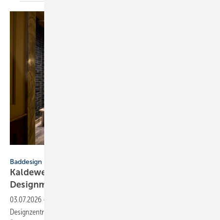
James McDonald
Baddesign
Kaldewei: Badkultur trifft euro­päische
Design­metropolen
03.07.2026
-
Kaldewei präsentiert moderne Bad­lö­sun­gen in Europas
Design­zent­ren – im Fokus ste­hen Nach­hal­tig­keit und an­spruchs­volle