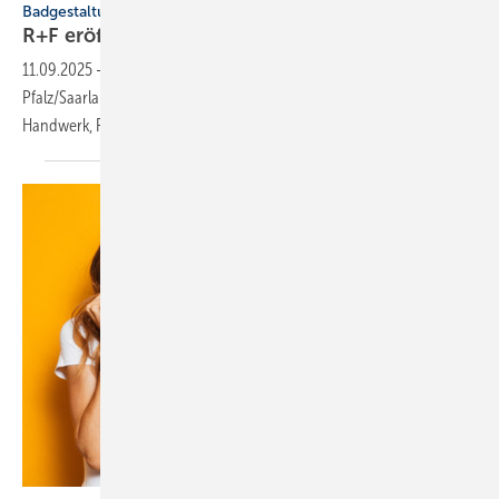
Badgestaltung
R+F eröffnet Bäder-Store in Bad
Kreuz­nach
11.09.2025
-
Richter+Frenzel hat seinen 4. Bäder-Store in Rheinland-
Pfalz/Saarland eröffnet. Die Eröffnungsfeier zog über 150 Gäste aus
Handwerk, Planung und Industrie
an.