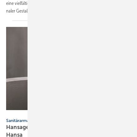
eine viel­fältige Auswahl an Neu­heiten und Design­klassi­kern inter­na­tio­
naler
Gestalter.
Hansa Armaturen
Sanitärarmaturen
Hansagenesis – neue Arma­tu­ren­familie von
Hansa