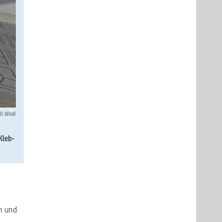
Wedi
Kleb-
n und