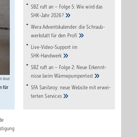
SBZ ruft an – Folge 5: Wie wird das
SHK-Jahr
2026?
Wera Adventskalender: die Schraub­
werk­statt für den
Pro­fi
Live-Video-Support im
SHK-Handwerk
SBZ ruft an – Folge 2: Neue Erkennt­
nisse beim
Wärme­pumpen­test
Wedi
SFA Sanibroy: neue Web­site mit erwei­
n für
terten
Services
de
stigung