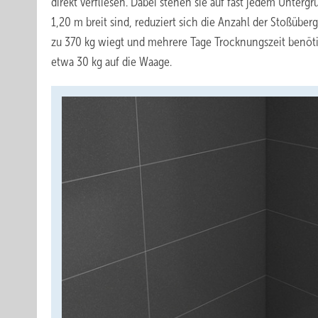
direkt verfliesen. Dabei stehen sie auf fast jedem Unterg
1,20 m breit sind, reduziert sich die Anzahl der Stoßüber
zu 370 kg wiegt und mehrere Tage Trocknungszeit benötig
etwa 30 kg auf die Waage.