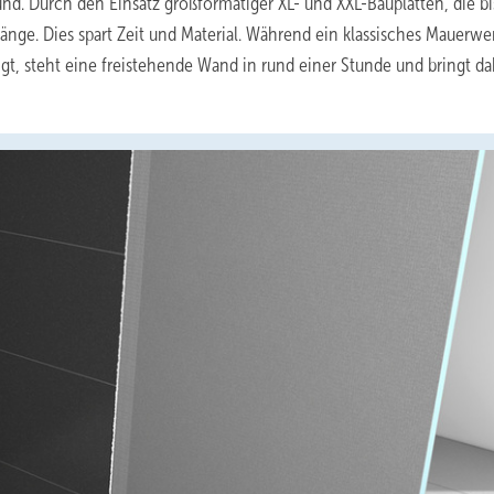
rund. Durch den Einsatz großformatiger XL- und XXL-Bauplatten, die bi
gänge. Dies spart Zeit und Material. Während ein klassisches Mauerwer
t, steht eine freistehende Wand in rund einer Stunde und bringt da