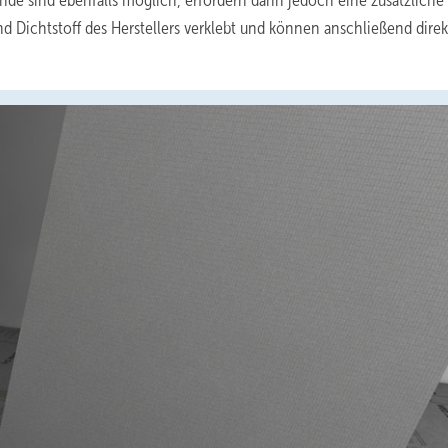
ände sind ebenfalls möglich, erfordern dann jedoch eine zusätzliche
d Dichtstoff des Herstellers verklebt und können anschließend direk