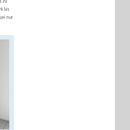
s zu
k bis
bei nur