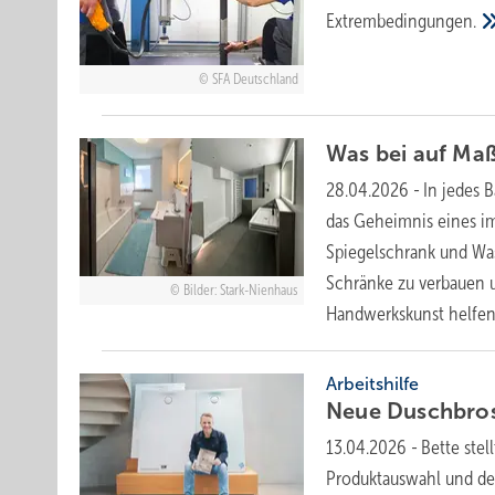
Extrem­be­din­gungen.
SFA Deutschland
Was bei auf Ma
28.04.2026
-
In jedes 
das Geheimnis eines i
Spiegelschrank und Was
Schränke zu verbauen u
Bilder: Stark-Nienhaus
Handwerkskunst helfen
Arbeitshilfe
Neue Dusch­bro­
13.04.2026
-
Bette stel
Produktauswahl und d