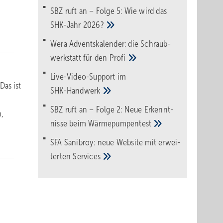
SBZ ruft an – Folge 5: Wie wird das
SHK-Jahr
2026?
Wera Adventskalender: die Schraub­
werk­statt für den
Pro­fi
Live-Video-Support im
Das ist
SHK-Handwerk
SBZ ruft an – Folge 2: Neue Erkennt­
n,
nisse beim
Wärme­pumpen­test
SFA Sanibroy: neue Web­site mit erwei­
terten
Services