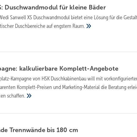
: Dusch­wand­mo­dul für klei­ne
Bä­der
Wedi Sanwell XS Duschwandmodul bietet eine Lösung für die Gestal
etischer Duschbereiche auf engstem
Raum.
gne: kalkulierbare
Kom­plett­-An­ge­bo­te
platz-Kampagne von HSK Duschkabinenbau will mit vorkonfigurierte
parenten Komplett-Preisen und Marketing-Material die Beratung erle
cen
schaffen.
en­de Trenn­wän­de bis 180
cm