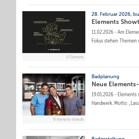
28. Februar 2026, b
Elements Showt
11.02.2026
-
Am Elemen
Fokus stehen Themen wi
Elements
Badplanung
Neue Elements-
19.01.2026
-
Elements s
Hand­werk. Motto: „Las
elements-show.de
Badgestaltung