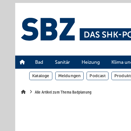
Springe
Springe
Springe
auf
auf
auf
Hauptinhalt
Hauptmenü
SiteSearch
Bad
Sanitär
Heizung
Klima un
Kataloge
Meldungen
Podcast
Produkt
Alle Artikel zum Thema Badplanung