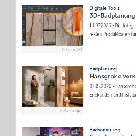
Digitale Tools
3D-Badplanung: 
14.07.2026
-
Die Integr
realen Pro­dukt­da­ten f
Palette CAD
Badplanung
Hansgrohe ver­n
02.07.2026
-
Hansgrohe 
Endkunden und Installa
Malte Jaeger
Badsanierung