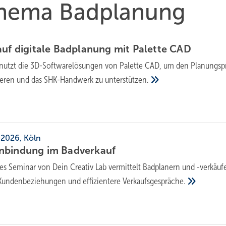
 Thema Badplanung
f di­gi­ta­le Bad­pla­nung mit Palette
CAD
nutzt die 3D-Softwarelösungen von Palette CAD, um den Planungsp
sieren und das SHK-Handwerk zu
unterstützen.
 2026, Köln
n­bin­dung im
Bad­ver­kauf
ges Seminar von Dein Creativ Lab vermittelt Badplanern und -verkäuf
e Kundenbeziehungen und effizientere
Verkaufsgespräche.