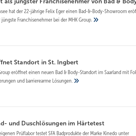
et als jüngster Fran­chise­neh­mer von Bad &
Bod
ee hat der 22-jäh­rige Felix Eger einen Bad-&-Body-Show­room eröf
her jüngste Franchisenehmer bei der MHK
Group.
­net Stand­ort in St.
Ingbert
roup eröffnet einen neuen Bad & Body-Standort im Saarland mit Fo
erungen und barrierearme
Lösungen.
d- und Dusch­lö­sun­gen im
Härtetest
igenen Prüflabor testet SFA Bad­pro­dukte der Marke Kinedo unter