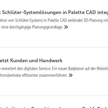
Schlüter-Sys­tem­lö­sun­gen in Palette CAD
inte
ation von Schlüter-Sys­tems in Palette CAD ver­bin­det 3D-Pla­nung mi
ür eine durch­gängige
Pla­nungs­grund­lage.
etzt Kun­den und
Hand­werk
erweitert den digitalen Service: Ein neuer Badplaner auf der Website
tionsbetriebe effizienter
zusammenführen.