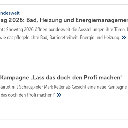
undesweit
ag 2026: Bad, Hei­zung und
En­er­gie­ma­nage­me
ts Showtag 2026 öffnen bundesweit die Ausstellungen ihre Türen. 
e das pflegeleichte Bad, Barrierefreiheit, Energie und
Heizung.
Kampagne „Lass das doch den Profi
machen“
tartet mit Schau­spie­ler Mark Keller als Gesicht eine neue Kampagne 
s das doch den Profi
machen!“