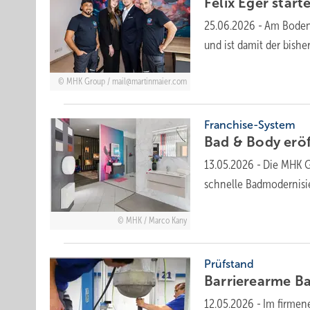
Felix Eger start
25.06.2026
-
Am Bodens
und ist damit der bis­
MHK Group / mail@martinmaier.com
Franchise-System
Bad & Body er­öff
13.05.2026
-
Die MHK G
schnelle Badmodernisi
MHK / Marco Kany
Prüfstand
Barrierearme Ba
12.05.2026
-
Im firmene