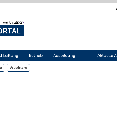
d Lüftung
Betrieb
Ausbildung
|
Aktuelle 
e
Webinare