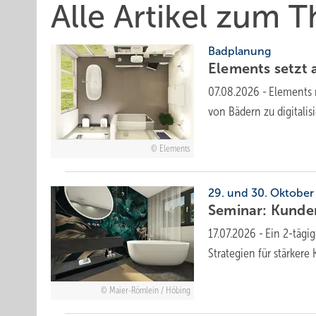
Alle Artikel zum
Badplanung
Elements setzt au
07.08.2026
-
Elements 
von Bädern zu digitali
Elements
29. und 30. Oktober
Seminar: Kun­de
17.07.2026
-
Ein 2-tägi
Strategien für stärker
Maier-Römlein / Höbing