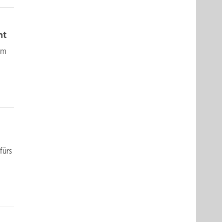
nt
Im
fürs