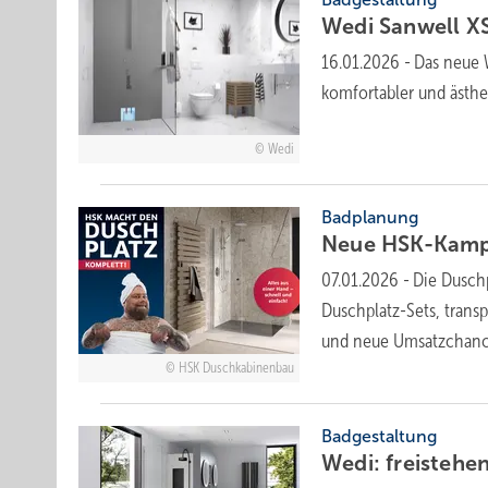
Wedi Sanwell XS
16.01.2026
-
Das neue 
komfortabler und ästh
Wedi
Badplanung
Neue HSK-Kampa
07.01.2026
-
Die Dusch
Duschplatz-Sets, trans
und neue Umsatzchan
HSK Duschkabinenbau
Badgestaltung
Wedi: frei­ste­h