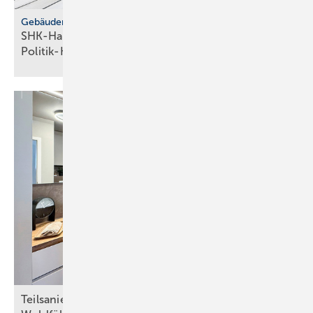
Gebäudemodernisierungsgesetz
SHK-Handwerk: ver­läss­li­che Hei­zungs­wahl statt
Po­li­tik-Hö­rig­keit
Teil sanieru ng neu gedacht: Bad wird zum