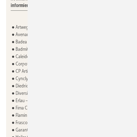
informieren.
● Artweger GmbH & Co KG
● Avenarius Bad. Funktion. Design. GmbH + Co. KG
● Badea Badmöbel
● Badmit GmbH
● Caleido srl
● Corpotherma
● CP Artis GmbH
● Cyncly
● Diedrich‘s Creativ-Bad
● Diversign GmbH
● Erlau – RUD Ketten Rieger & Dietz GmbH & Co. KG
● Fima Carlo Frattini SpA
● Flaminia Deutschland
● Frasco - Fraas Spiegel GmbH & Co. KG
● Garant Bad + Haus