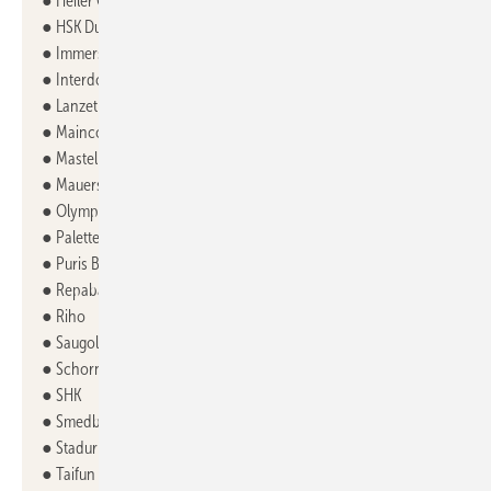
● Heiler Glas GmbH
● HSK Duschkabinenbau KG
● Immersight GmbH
● Interdomus Haustechnik GmbH & Co. KG
● Lanzet Badmöbel GmbH
● Maincor Rohrsysteme GmbH & Co. KG
● Mastella Srl
● Mauersberger Badtechnik GmbH
● Olympia Ceramica
● Palette CAD AG
● Puris Bad GmbH & Co. KG
● Repabad GmbH
● Riho
● Saugolator
● Schornsteintechnik Neumarkt GmbH
● SHK
● Smedbo
● Stadur Produktions GmbH & Co. KG
● Taifun Software