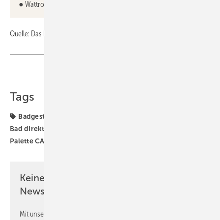
● Wattro GmbH
Quelle: Das Bad direkt / ml
Teilen
Link kopieren
Tags
Badgestaltung
Badplanung
Badprodukte
Das
Bad direkt
Garant
HSK
Interdomus
Messen
Palette CAD
Repabad
artweger
Keine Zeit? Kein Problem mit dem SBZ
Newsletter!
Mit unserem Newsletter erhalten Sie regelmäßig von uns