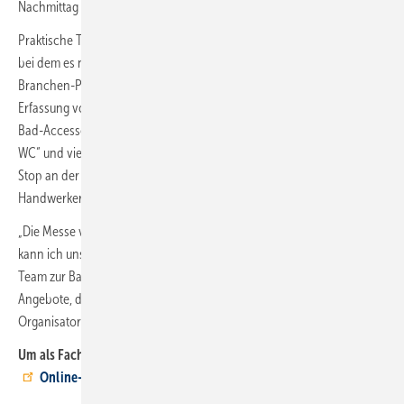
Nachmittag beste Voraussetzungen für erfolgreiches Networking.
Praktische Tipps für den Arbeitsalltag liefert das Bühnenprogramm,
bei dem es neben Produktvorführungen auch Impulsvorträge von
Branchen-Profis zur Effizienz im Kundenservice oder zur 3D-
Erfassung von Badezimmern geben wird. Auch zu Klebetechniken für
Bad-Accessoires, Glasduschen ohne Aufwand, das „Problemlöser-
WC“ und vielen weiteren Themen können sich Besucher bei einem
Stop an der Bühne informieren. Für Unterhaltung sorgen spaßige
Handwerker-Challenges.
„Die Messe verbindet Information, Austausch und Erleben, deswegen
kann ich unseren Besuchern nur empfehlen, mit ihrem gesamten
Team zur Bad direkt zu kommen. Vor Ort gibt es so vielfältige
Angebote, dass für jeden etwas Attraktives dabei ist“, sagt Mit-
Organisator Avenarius.
Um als Fachbesucher kostenlos teilnehmen zu können, ist eine
Online-Registrierung
notwendig.