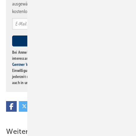
ausgewählte Informationen und Neuigkeiten, gebündelt und
kostenlos direkt ins Postfach.
Bei Anmeldung zu diesem Newsletter bin ich damit einverstanden, über
interessante Verlags- und Online-Angebote
der Marken der Alfons W.
Gentner Verlag GmbH & Co. KG
informiert zu werden. Diese
Einwilligung kann ich jederzeit widerrufen und eine Abmeldung ist
jederzeit möglich. Informationen zum Umgang mit Daten finden Sie
auch in unserer
Datenschutzerklärung
.
Weitere Inhalte