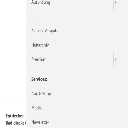
Ausbildung
|
Aktuelle Ausgabe
Heftarchiv
Premium
Services
Das Bad direkt
Abo & Shop
Media
Entdecken, austauschen, netzwerken: die Besu­cher:in­nen der
Newsletter
Bad direkt erwar­ten zahlreiche Stände mit Neu­heiten und Raum