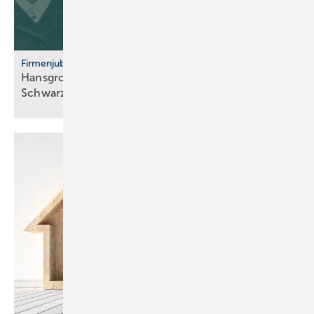
Firmenjubiläum
Hansgrohe: 125 Jahre Sa­ni­tär­tech­nik aus dem
Schwarz­wald