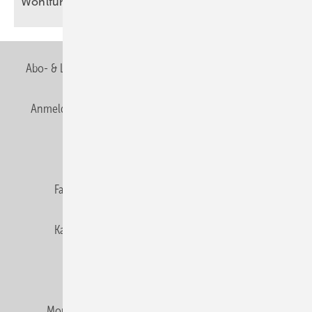
Wohlfühlraum
Abo- & Leserservice
AGB
Alle Inhalte chronologisch
Anmelden
Anmeldung & Registrierung
Newsletter
Datenschutz
E-Paper
Editor's choice
Fachbeiträge
Gentner Verlag
Impressum
Karriere bei Gentner
Team
Mediaservice
Mitgliedschaften und Engagement
Montagezeiten Heizung
Montagezeiten Sanitär