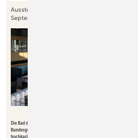
Aussteller bei der Bad direkt am 24.
September 2025 in Neu-Ulm
Das Bad direkt
Die Bad direkt findet an wechselnden Orten im gesamten
Bundesgebiet statt. Auf der Messe können sich SHK-Profis bei
hochkarätigen Ausstellern über aktuelle Trends der Branche