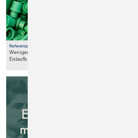
Referenzprojekt aquatherm
Weniger Energie und bes­se­res Eis für Haar­lems
Eis­lauf­bahn