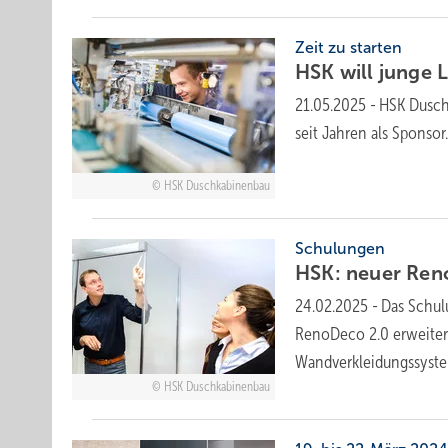
Zeit zu starten
HSK will junge 
21.05.2025
-
HSK Duschka
seit Jah­ren als Sponso
HSK Duschkabinenbau
Schulungen
HSK: neuer
Reno
24.02.2025
-
Das Schu
RenoDeco 2.0 erweitert.
Wandverkleidungssys
HSK Duschkabinenbau