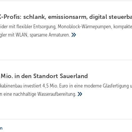
rofis: schlank, emis­si­ons­arm, di­gi­tal
steu­er­b
eider mit flexibler Entsorgung, Monoblock-Wärmepumpen, kompakt
egler mit WLAN, sparsame
Armaturen.
 Mio. in den Stand­ort
Sau­er­land
abinenbau investiert 4,5 Mio. Euro in eine moderne Glasfertigung 
in eine nachhaltige
Wasseraufbereitung.
lm