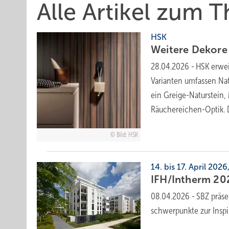
Alle Artikel zum
HSK
Weitere Dekore
28.04.2026
-
HSK erwei
Varianten umfassen Na
ein Greige-Naturstein,
Räuchereichen-Optik. 
Bild: HSK
14. bis 17. April 202
IFH/Intherm 202
08.04.2026
-
SBZ prä­se
schwer­punk­te zur In­spi­