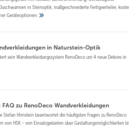
uschwannen in Steinoptik, maßgeschneiderte Fertigverteiler, koste
cher
Geräteoptionen.
­ver­klei­dun­gen in
Natur­stein-Optik
tert sein Wand­ver­klei­dungs­sys­tem RenoDeco um 4 neue Dekore in
d: FAQ zu RenoDeco
Wand­ver­klei­dun­gen
e Stefan Hirnstein beantwortet die häufigsten Fragen zu RenoDeco
n von HSK – von Einsatzgebieten über Gestaltungsmöglichkeiten bi