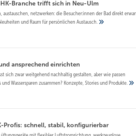
SHK-Branche trifft sich in
Neu-Ulm
 austauschen, netzwerken: die Besu­cher:in­nen der Bad direkt erwar
 Neu­heiten und Raum für persön­lichen
Aus­tausch.
 und ansprechend
einrichten
sst sich zwar weitgehend nachhaltig gestalten, aber wie passen
ss und Wassersparen zusammen? Konzepte, Stories und
Produkte.
Profis: schnell, stabil,
kon­fi­gu­rier­bar
üftungsgeräte mit flexibler Luftstromrichtung, werkzeuglose