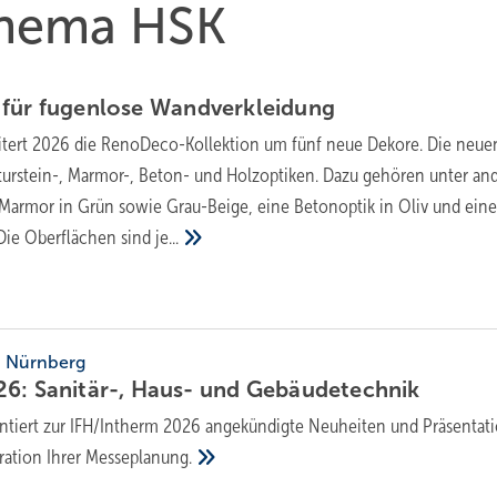
 Thema HSK
 für fugenlose
Wandverkleidung
tert 2026 die RenoDeco-Kollektion um fünf neue Dekore. Die neue
turstein-, Marmor-, Beton- und Holzoptiken. Dazu gehören unter a
 Marmor in Grün sowie Grau-Beige, eine Betonoptik in Oliv und ein
Die Oberflächen sind
je...
6, Nürnberg
6: Sanitär-, Haus- und
Ge­bäu­de­tech­nik
n­tiert zur IFH/Intherm 2026 an­ge­kün­dig­te Neu­hei­ten und Prä­sen­ta­ti
ra­ti­on Ihrer
Messe­pla­nung.