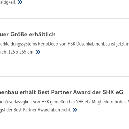
ltigkeit.
euer Größe
erhältlich
erkleidungssystems RenoDeco von HSK Duschkabinenbau ist jetzt i
lich: 125 x 255
cm.
en­bau erhält Best Partner Award der SHK
eG
d Zu­ver­läs­sig­keit von HSK genießen bei SHK eG-Mit­glie­dern hohes
gst der Best Partner Award
überreicht.