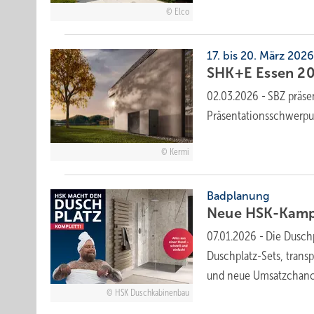
Elco
17. bis 20. März 202
SHK+E Essen 202
02.03.2026
-
SBZ prä­se
Prä­sen­ta­ti­ons­schwer­pu
Kermi
Badplanung
Neue HSK-Kampa
07.01.2026
-
Die Dusch
Duschplatz-Sets, trans
und neue Umsatzchan
HSK Duschkabinenbau