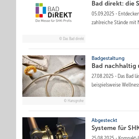
Bad direkt: die 
05.09.2025
-
Entdecken,
zahl­reiche Stände mit
Das Bad direkt
Badgestaltung
Bad nachhaltig
27.08.2025
-
Das Bad lä
beispielsweise Wellne
Hansgrohe
Abgesteckt
Systeme für SHK-
25.08.2025
-
Kompakt-L