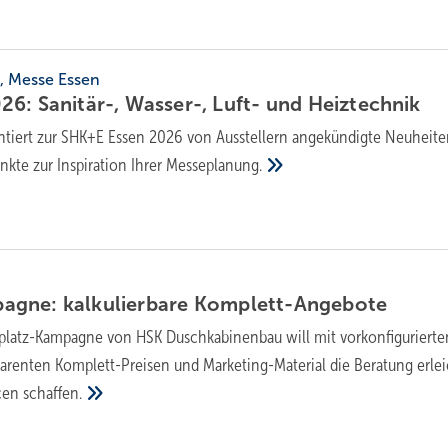
6, Messe Essen
6: Sanitär-, Wasser-, Luft- und
Heiztechnik
n­tiert zur SHK+E Essen 2026 von Aus­stel­lern an­ge­kün­dig­te Neu­hei­t
nk­te zur In­spi­ra­ti­on Ihrer
Messe­pla­nung.
gne: kalkulierbare
Kom­plett­-An­ge­bo­te
platz-Kampagne von HSK Duschkabinenbau will mit vorkonfigurierte
parenten Komplett-Preisen und Marketing-Material die Beratung erle
cen
schaffen.