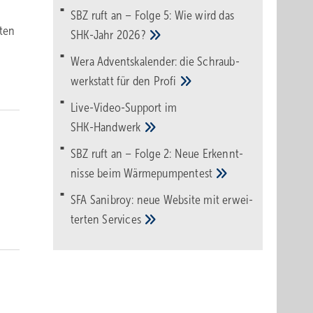
SBZ ruft an – Folge 5: Wie wird das
­ten
SHK-Jahr
2026?
Wera Adventskalender: die Schraub­
werk­statt für den
Pro­fi
Live-Video-Support im
SHK-Handwerk
SBZ ruft an – Folge 2: Neue Erkennt­
nisse beim
Wärme­pumpen­test
SFA Sanibroy: neue Web­site mit erwei­
terten
Services