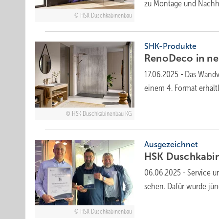
zu Montage und
Nachha
HSK Duschkabinenbau
SHK-Produkte
RenoDeco in n
17.06.2025
-
Das Wandv
einem 4. Format erhält
HSK Duschkabinenbau KG
Ausgezeichnet
HSK Dusch­kabin
06.06.2025
-
Service un
sehen. Dafür wurde jün
HSK Duschkabinenbau