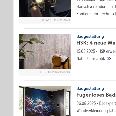
Flanschverbindungen, D
Konfiguration technis
Syr / Hans Sasserath
Badgestaltung
HSK: 4 neue Wand
15.08.2025
-
HSK erwei­
Natur­stein-Optik.
HSK Duschkabinenbau
Badgestaltung
Fugenloses Ba
06.08.2025
-
Badexpert
Wandverkleidungsplatte