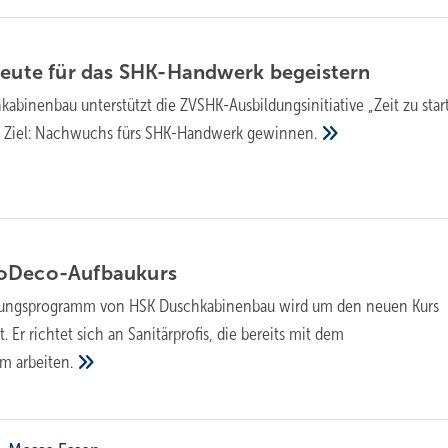
Leute für das SHK-Hand­werk
begeis­tern
binenbau unter­stützt die ZVSHK-Aus­bil­dungs­ini­tia­tive „Zeit zu star­
r. Ziel: Nach­wuchs fürs SHK-Hand­werk
gewinnen.
Deco-Auf­bau­kurs
lungsprogramm von HSK Duschkabinenbau wird um den neuen Kurs
 Er richtet sich an Sanitärprofis, die bereits mit dem
tem
arbeiten.