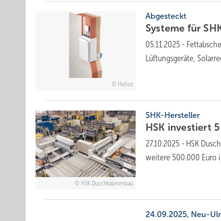
Abgesteckt
Systeme für SHK-P
05.11.2025
-
Fettabsch
Lüftungsgeräte, Solarr
Helios
SHK-Hersteller
HSK investiert 5
27.10.2025
-
HSK Duschk
weitere 500.000 Euro 
HSK Duschkabinenbau
24.09.2025, Neu-U