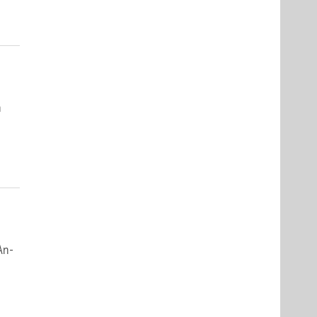
n
 An­