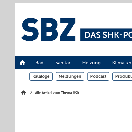
Springe
Springe
Springe
auf
auf
auf
Hauptinhalt
Hauptmenü
SiteSearch
Bad
Sanitär
Heizung
Klima un
Kataloge
Meldungen
Podcast
Produkt
Alle Artikel zum Thema HSK