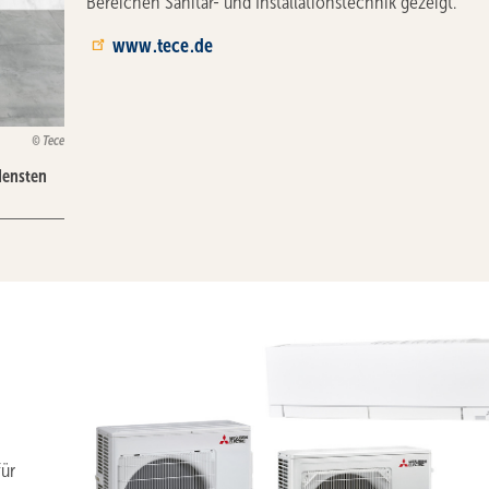
Bereichen Sanitär- und Installationstechnik gezeigt.
www.tece.de
Tece
densten
ür