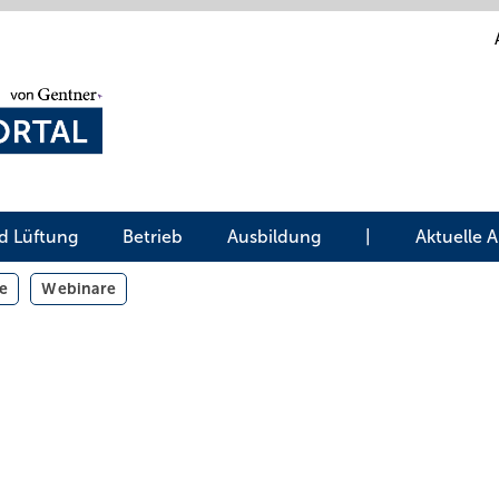
d Lüftung
Betrieb
Ausbildung
|
Aktuelle 
e
Webinare