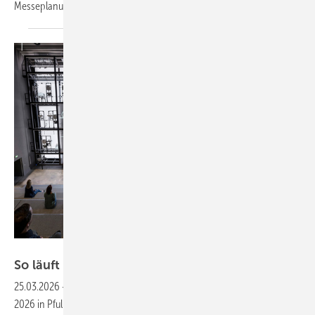
Messe­pla­nung.
Bilder: Geberit
S o lä uft F ortbildung didaktisch reibungslos
ab
25.03.2026
-
Mit der Eröffnung des „Geberit Campus“ im Februar
2026 in Pfullendorf bietet Geberit einen neuen Ort, an dem Wissen