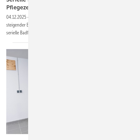
Pfle­ge­zen­trum
04.12.2025
-
Angesichts des wachsenden Pflegebedarfs und
steigender Baukosten setzt ein Pflegezentrum in Pfullendorf auf
serielle Badfertigung mit Systemlösungen von
Geberit.
Ritter Energie / Sebastian Berger