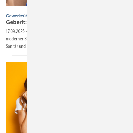
Geberit
Gewerkeübergreifend planen
Geberit: Elek­tro-Ins­tal­la­tion in der
Vorwand
17.09.2025
-
Elektrische Ausstattung ist zunehmend fester Bestandteil
moderner Badgestaltung – und macht die enge Verzahnung von
Sanitär und Elektro
unverzichtbar.