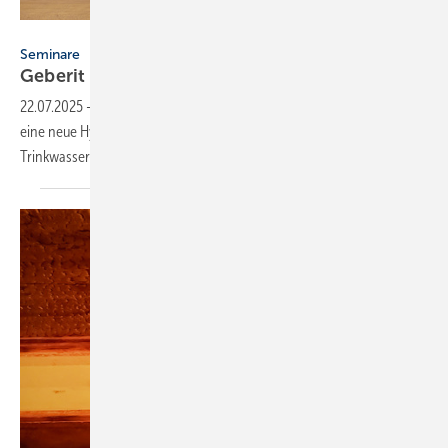
Geberit
Seminare
Geberit macht Trink­was­ser-­Hy­drau­lik
sicht­bar
22.07.2025
-
Im Geberit Informationszentrum Langenfeld ermöglicht
eine neue Hydraulikwand komplexe Zusammenhänge der
Trinkwasser-Installation in der Praxis zu
erleben.