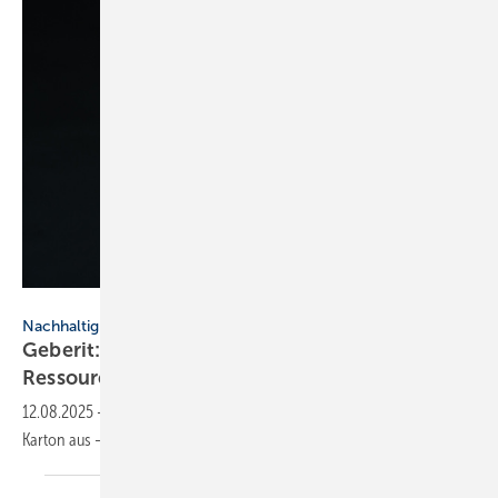
Geberit
Nachhaltigkeit
Geberit: mit opti­mier­ten Ver­pa­ckun­gen
Ressourcen
sparen
12.08.2025
-
Die Verpackungen von Geberit kom­men jetzt mit weniger
Kar­ton aus – der Schutz der Inhalte bleibt gleich
hoch.