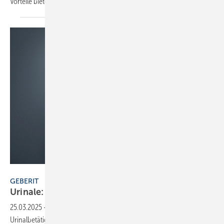
Vorteile
bieten.
Bild: Geberit
GEBERIT
Urinale: gut kombiniert an der
Wand
25.03.2025
-
Geberit aktualisiert sein Portfolio an Urinalkeramiken und
Urinalbetätigungen: Die neuen Renova-Urinale in drei