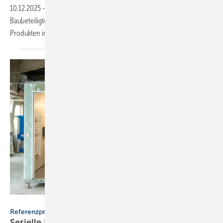
10.12.2025
-
In einem ca. 30-minü­ti­gen Live­stream kön­nen sich alle
Bau­be­tei­lig­ten bereits vor den Früh­jahrs­mes­sen zu neu­en Geberit-
Pro­duk­ten
infor­mieren.
Geberit
Referenzprojekt Geberit
Serielle Badfertigung im Pful­len­dor­fer