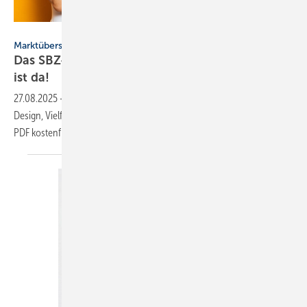
Drobot Dean - stock.adobe.com
Marktübersicht
Das SBZ-Sonder­heft Bad­ke­ra­mik-Serien 2025
ist
da!
27.08.2025
-
Mit den Bad-Keramik­se­rien 2025 zeigt die SBZ, wie
Design, Viel­falt und Tech­nik im Bad von heute ineinan­der­grei­fen. Jetzt
PDF kostenfrei
herunterladen.