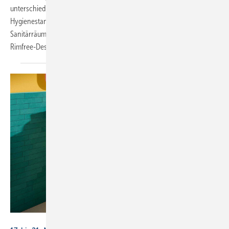
unterschiedlichen Abmessungen erfüllen hohe Komfort- und
Hygienestandards. Sie eignen sich für öffentliche und private
Sanitärräume. Die Urinale bieten ein spülrandloses
­Rimfree-Design...
Schlüter-Systems