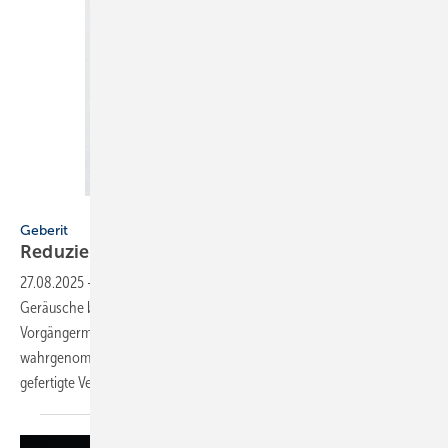
Bild: Geberit
Geberit
Reduzierte
­Füllgeräusche
27.08.2025
-
Das Füllventil Typ 383 von ­Geberit reduziert die
Geräusche beim Wiederauffüllen des Spülkastens im Vergleich zum
Vorgängermodell um 10 dB(A). Das entspricht einer Halbierung der
wahrgenommenen Lautstärke. Das aus langlebigen Materialien
gefertigte Ventil ist 50 Jahre rückwärtskompatibel für
alle...