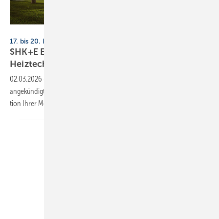
Kermi
17. bis 20. März 2026, Messe Essen
SHK+E Essen 2026: Sanitär-, Wasser-, Luft- und
Heiztechnik
02.03.2026
-
SBZ prä­sen­tiert zur SHK+E Essen 2026 von Aus­stel­lern
an­ge­kün­dig­te Neu­hei­ten und Prä­sen­ta­ti­ons­schwer­punk­te zur In­spi­ra­
ti­on Ihrer
Messe­pla­nung.