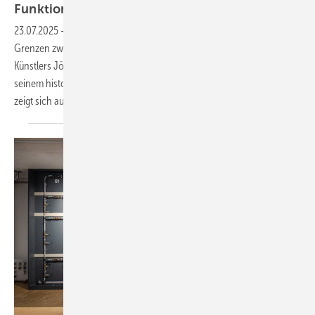
Funktionalität
23.07.2025
-
In Pommerholm, Schleswig-Holstein, verschwimmen die
Grenzen zwischen Kunst und Funktionalität. Genauer: im Bad des
Künstlers Jörg Heikhaus (Pseudonym Alex Diamond), das sich in
seinem historischen Wohnhaus befindet. Das künstlerische Talent
zeigt sich auch in der ­Gestaltung des
Badezimmers.