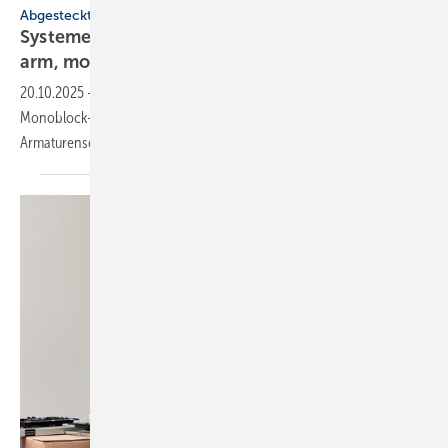
Abgesteckt
Systeme für SHK-Profis: he­xa­go­nal, ge­räusch­
arm,
mo­bil
20.10.2025
-
Hexagonaler Solarspeicher, Luft/Wasser-Wärmepumpe in
Monoblock-Bauweise, geräuscharmes Füllventil, mobiler Luftreiniger,
Armaturenserie mit
Keramik-Inlay.