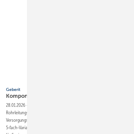
Bild: Geberit
Geberit
Komponentenerweiterung bei
Rohrsystemen
28.01.2026
-
Geberit hat das Sortiment im Bereich
Rohrleitungssysteme um neue Komponenten erweitert. Beim
Versorgungs­system FlowFit wurden eine 3‑fach‑ und eine
5‑fach‑Variante der Verteilerspinne ergänzt. Sie eignen sich vor allem