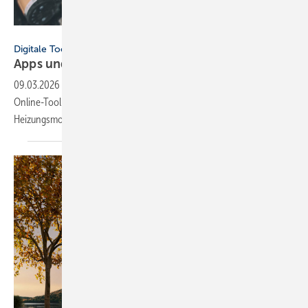
SkyLine - stock.adobe.com
Digitale Tools
Apps und Soft­ware für Hand­werker und
Planer
09.03.2026
-
Neu dabei: ViSoft Viplan für die Bad­planung, FGK-
Online-Tool zu RLT-Anla­gen und Cosmo Energie­spar­rech­ner für die
Hei­zungs­mo­der­ni­sie­rung.