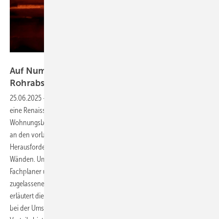
Bild: Geberit
Auf Nummer sicher gehen bei
Rohrabschottungen im
Holzbau
25.06.2025
-
Holz erlebt derzeit aufgrund seiner zahlreichen Vorteile
eine Renaissance als Baustoff, auch im mehrgeschossigen
Wohnungsbau. Doch Holzbau stellt gleichzeitig hohe Anforderungen
an den vorbeugenden Brandschutz. Eine besondere
Herausforderung bilden Rohrdurchführungen in Decken und
Wänden. Umso wichtiger ist es für Bauherren, Architekten, TGA-
Fachplaner und das SHK-Handwerk, auf geprüfte und bauaufsichtlich
zugelassene Abschottungslösungen setzen zu können. Philipp Claus
erläutert die aktuellen bauaufsichtlichen Anforderungen, worauf es
bei der Umsetzung ankommt und welche Lösungen besondere