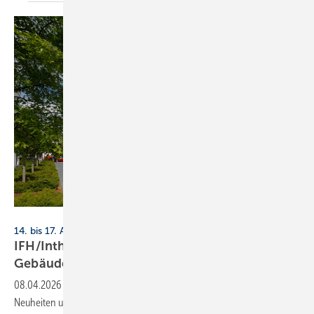
Elco
14. bis 17. April 2026, Nürnberg
IFH/Intherm 2026: Sanitär-, Haus- und
Ge­bäu­de­tech­nik
08.04.2026
-
SBZ prä­sen­tiert zur IFH/Intherm 2026 an­ge­kün­dig­te
Neu­hei­ten und Prä­sen­ta­ti­ons­schwer­punk­te zur In­spi­ra­ti­on Ihrer