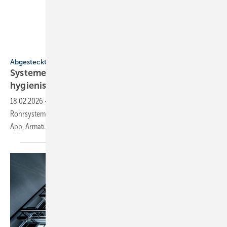
Geberit
Abgesteckt
Systeme für SHK-Profis: mo­du­lar, struk­tu­riert,
hy­gie­nisch
18.02.2026
-
KI-Telefon für Handwerksbetriebe, erweiterte
Rohrsystemkomponenten, Badmöbelserie, mobile Zeiterfassungs-
App, Armaturen für den
Healthcare-Bereich.