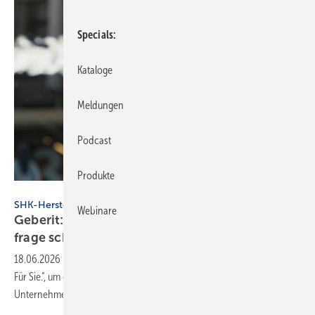
Specials
Kataloge
Meldungen
Podcast
Produkte
Geberit
SHK-Hersteller
Webinare
Geberit: Neue End­kun­den­kam­pa­gne soll Nach­
fra­ge
schaf­fen
18.06.2026
-
Geberit startet eine Kampagne unter dem Titel „Besser.
Für Sie.“, um die Nachfrage im SHK-Markt zu steigern. Das
Unternehmen will damit Fachpartner
stärken.