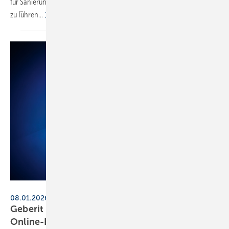
für Sanierungen, um Stichleitungen zu den einzelnen Sanitärobjekten
zu
führen...
Geberit
08.01.2026, 10 Uhr, online
Geberit präsentiert Neu­hei­ten in
Online-Preview