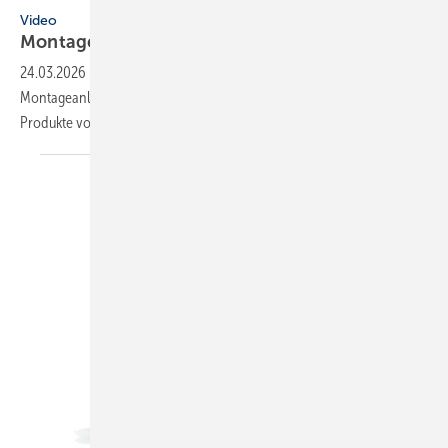
Video
Montageanleitungen fürs
SHK-Fachhandwerk
24.03.2026
-
SHK-Hersteller unterstützen Handwerker mit Video-
Montageanleitungen oder live beim Kundendienst – und sie stellen
Produkte vor. Eine
Auswahl.