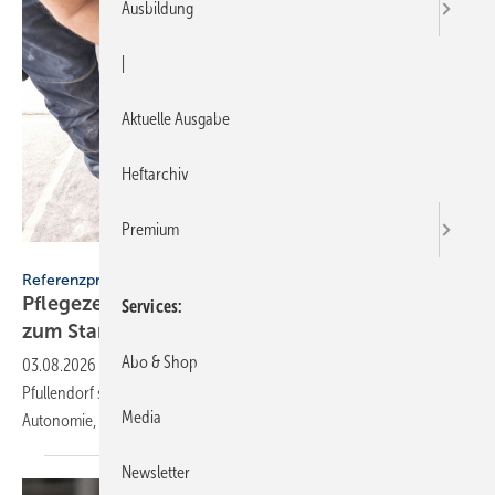
Ausbildung
|
Aktuelle Ausgabe
Heftarchiv
Premium
Geberit
Referenzprojekt Geberit
Pflegezentrum Pful­len­dorf: Dusch-WCs wer­den
Services
zum
Stan­dard
Abo & Shop
03.08.2026
-
Das neue Pflegezentrum „Residenz am Roten Bühl“ in
Pfullendorf setzt flächendeckend auf Dusch-WCs: für mehr
Media
Autonomie, Personalentlastung und
Wirtschaftlichkeit.
Newsletter