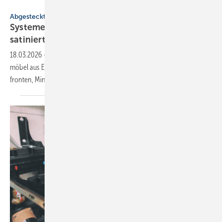
M-Tec
Abgesteckt
Systeme für SHK-Profis: modu­lar, natür­lich,
satiniert
18.03.2026
-
Propan-Wärmepumpe mit Stapel­kon­zept für innen, Bad­
möbel aus Eiche, WC-Kera­mik und Wash­lets in matt, sati­nierte Glas­
fron­ten,
Mine­ral­guss-Dusch­wannen.