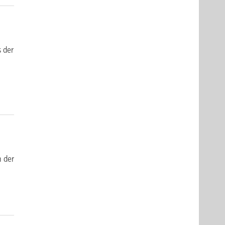
s der
n der