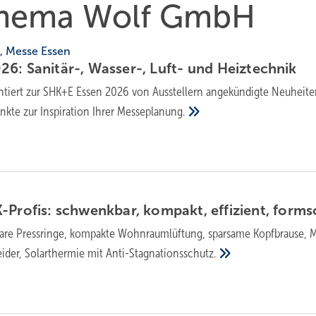
 Thema Wolf GmbH
6, Messe Essen
6: Sanitär-, Wasser-, Luft- und
Heiztechnik
n­tiert zur SHK+E Essen 2026 von Aus­stel­lern an­ge­kün­dig­te Neu­hei­t
nk­te zur In­spi­ra­ti­on Ihrer
Messe­pla­nung.
Profis: schwenk­bar, kom­pakt, effi­zient,
form­
e Pressringe, kompakte Wohn­raum­lüf­tung, spar­same Kopf­brause, 
ider, Solar­thermie mit
Anti-Stag­na­tions­schutz.