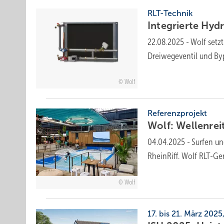
RLT-Technik
Integrierte Hydra
22.08.2025
-
Wolf setzt
Dreiwegeventil und By
Wolf
Referenzprojekt
Wolf: Wellenrei
04.04.2025
-
Surfen un
RheinRiff. Wolf RLT-Ge
Wolf
17. bis 21. März 2025