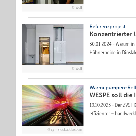
Wolf
Referenzprojekt
Konzentrierter 
30.01.2024
-
Warum in 
Hühnerheide in Dinslak
Wolf
Wärmepumpen-Roll
WESPE soll die
19.10.2023
-
Der ZVSHK 
effizienter – hand­wer
xy – stock.adobe.com