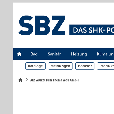
Springe
Springe
Springe
auf
auf
auf
Hauptinhalt
Hauptmenü
SiteSearch
Bad
Sanitär
Heizung
Klima un
Kataloge
Meldungen
Podcast
Produkt
Alle Artikel zum Thema Wolf GmbH