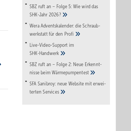
SBZ ruft an – Folge 5: Wie wird das
SHK-Jahr
2026?
Wera Adventskalender: die Schraub­
werk­statt für den
Pro­fi
Live-Video-Support im
SHK-Handwerk
SBZ ruft an – Folge 2: Neue Erkennt­
nisse beim
Wärme­pumpen­test
SFA Sanibroy: neue Web­site mit erwei­
terten
Services