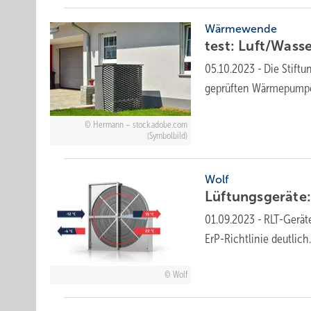
Wärmewende
test: Luft/Was
05.10.2023
-
Die Stift
geprüften Wärme­pumpen
Hermann – stock.adobe.com
(Symbolbild)
Wolf
Lüftungsgeräte
01.09.2023
-
RLT-Gerät
ErP-Richtlinie deutlich
Wolf