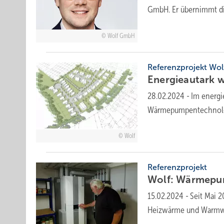
GmbH. Er übernimmt di
Wolf GmbH
Referenzprojekt Wol
Energieautark 
28.02.2024
-
Im energie
Wärmepumpentechnolog
Wolf
Referenzprojekt
Wolf: Wärmepum
15.02.2024
-
Seit Mai 
Heizwärme und Warmwas