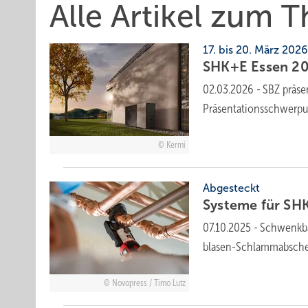
Alle Artikel zum
17. bis 20. März 202
SHK+E Essen 202
02.03.2026
-
SBZ prä­se
Prä­sen­ta­ti­ons­schwer­pu
Kermi
Abgesteckt
Systeme für SHK-
07.10.2025
-
Schwenkbar
blasen-Schlamm­ab­sche
Novopress / Timo Lutz