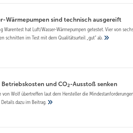
ser-Wärme­pumpen sind technisch
ausgereift
ung Warentest hat Luft/Wasser-Wärme­pumpen getestet. Vier von sech
 schnitten im Test mit dem Qualitäts­urteil „gut“
ab.
: Betriebskosten und CO
-Ausstoß
senken
2
e von Wolf übertreffen laut dem Hersteller die Mindestanforderunge
. Details dazu im
Beitrag.