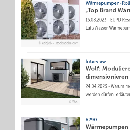
Wärmepumpen-Roll
„Top Brand Wär
15.08.2023
-
EUPD Rese
Luft/Wasser-Wärme­pum
edojob – stock.adobe.com
Interview
Wolf: Modulier
dimensionieren
24.04.2023
-
Warum mo
werden dürfen, erläute
Wolf
R290
Wärmepumpen mi