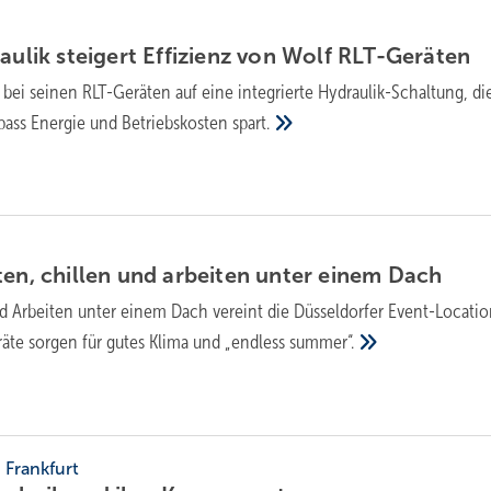
ulik stei­gert Ef­fi­zi­enz von Wolf
RLT-Ge­rä­ten
 bei seinen RLT-Geräten auf eine integrierte Hydraulik-Schaltung, di
pass Energie und Betriebskosten
spart.
ten, chillen und arbeiten unter einem
Dach
d Arbeiten unter einem Dach vereint die Düssel­dorfer Event-Locatio
räte sorgen für gutes Klima und „endless
summer“.
, Frankfurt