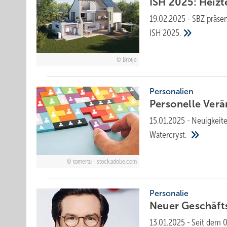
ISH 2025: Heiz­t
19.02.2025
-
SBZ präsen
ISH 2025.
Brötje
Personalien
Personelle Ver
15.01.2025
-
Neuigkeite
Watercryst.
tomertu - stock.adobe.com
Personalie
Neuer Geschäft
13.01.2025
-
Seit dem 0