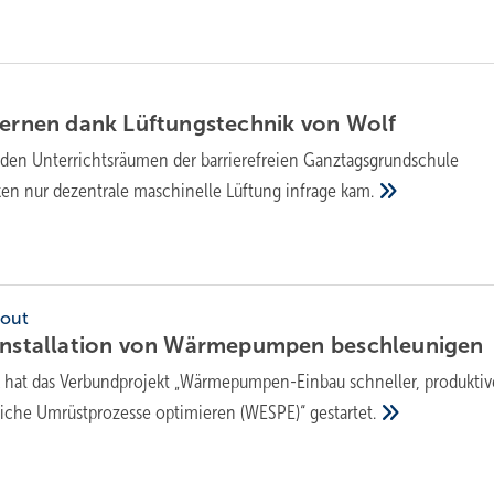
lernen dank Lüftungstechnik von
Wolf
den Unterrichtsräumen der barrierefreien Ganztagsgrundschule
en nur dezentrale maschinelle Lüftung infrage
kam.
out
 Installation von Wärme­pumpen
beschleunigen
hat das Verbund­projekt „Wärme­pumpen-Einbau schneller, produktiv
kliche Umrüst­prozesse optimieren (WESPE)“
gestartet.