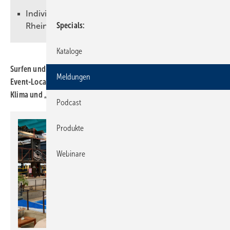
Individuell klimatisierte Besprechungsräume im
Specials
RheinRiff
Kataloge
Surfen und Arbeiten unter einem Dach vereint die Düsseldorfer
Meldungen
Event-Location RheinRiff. Wolf RLT-Geräte sorgen für gutes
Klima und „endless summer“.
Podcast
Produkte
Webinare