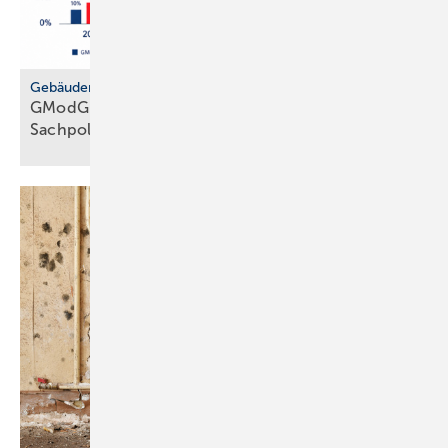
Gebäudemodernisierungsgesetz
GModG: SHK-Handwerk kriti­siert feh­lende
Sach­politik