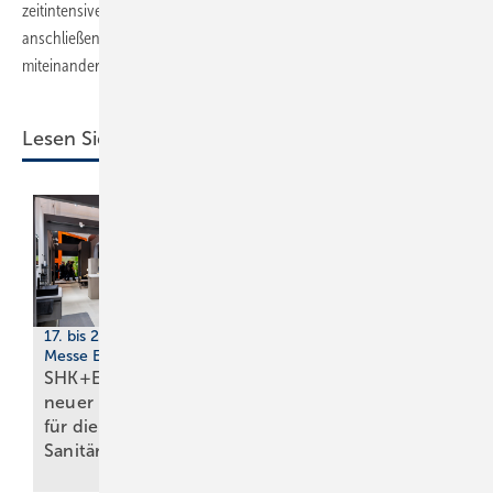
zeitintensive Installation in luftiger Höhe präzise zu erledigen und
anschließend die einzelnen Rohrabschnitte zu einem großen Ganzen
miteinander verbinden zu können.
Lesen Sie auch:
17. bis 20. März 2026,
Messe Essen
Marktdaten
SHK+E Essen mit
2025:
neuer Impuls­fläche
Wärmepumpenabsatz
für die
steigt um 55 % auf
Sani­tär­branche
299.000
Geräte