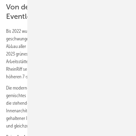
Von der Stahlverarbeitung zur
Eventlocation RheinRiff
Bis 2022 wurde in der langgestreckten Halle mit elegant
geschwungener Dachkonstruktion noch Stahl verarbeitet. Nach
Abbau aller Maschinen und Kräne konnten die Investoren Anfang
2023 grünes Licht für den Umbau der zukünftigen Event-, Sport- und
Arbeitsstätte geben. Ein gutes arbeitsreiches Jahr später hat das
RheinRiff seine ersten Gäste begrüßt und das junge Start-up einen
höheren 7-stelligen Betrag investiert.
Die moderne Event-Location soll das ganze Jahr hindurch ein bunt
gemischtes Publikum ansprechen. Tropisches Grün, feiner Sand und
die stehende Surfwelle als Hauptattraktion sind in ein stimmiges
Innenarchitektur- und Beleuchtungskonzept vor in schwarz
gehaltener Industriekulisse eingebettet und bilden ein kontrastreiches
und gleichzeitig einladendes Ensemble.