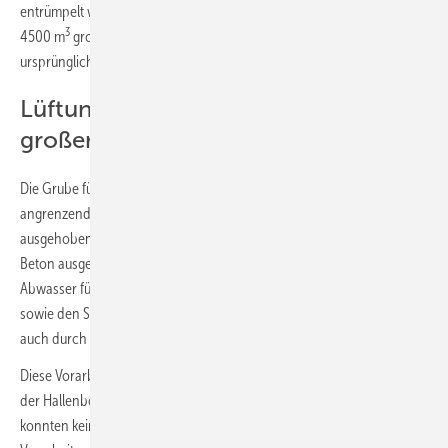
entrümpelt werden musste.“ Damit hat allein der Aushub der rund
3
4500 m
großen Grube zwei Monate in Anspruch genommen, was im
ursprünglichen Ablaufplan so nicht vorgesehen war.
Lüftung mit engem Zeitplan in
großer Höhe installieren
Die Grube für das Becken, das Wasserreservoir und den
angrenzenden Maschinenraum für die Pumpen wurde 4 m tief
ausgehoben und der darunter liegende, entrümpelte Bunker mit
Beton ausgegossen. Zug um Zug wurden zeitgleich für die Frisch- und
Abwasser führenden Grundleitungen für die Bars, die Spülküche
sowie den Sanitärbereich Gräben in den Hallenboden und teilweise
auch durch bestehende Fundamente geschnitten bzw. gestemmt.
Diese Vorarbeiten im Bodenbereich hatten wiederum zur Folge, dass
der Hallenboden jeden Tag ein „neues Gesicht“ bekam. Dadurch
konnten keine festen Gerüste aufgestellt werden, um diese