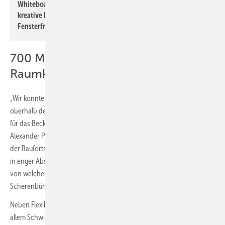
Whiteboards und 4K Screens ausgestattet, um insbesondere
kreative Besprechungen möglich zu machen. Große
Fensterfronten geben den Blick in die Halle frei.
700 Meter Luftkanäle für optimales
Raumklima im RheinRiff
„Wir konnten insbesondere mit unseren Arbeiten an der Verrohrung
oberhalb des Surfbeckens nicht so lange warten, bis die Fundamente
für das Becken und den Maschinenraum gegossen waren“, erläutert
Alexander Preuß. „Da der Untergrund jeden Tag anders aussah und
der Baufortschritt meistens nicht vorhersehbar war, wurde jeden Tag
in enger Abstimmung mit den anderen Gewerken flexibel neu geplant,
von welcher Stelle aus wir unsere Installationsarbeiten auf mobilen
Scherenbühnen fortsetzen konnten.“
Neben Flexibilität war für die Mitarbeiter der Preuß Klimatechnik vor
allem Schwindelfreiheit eine Voraussetzung, um Stück für Stück die