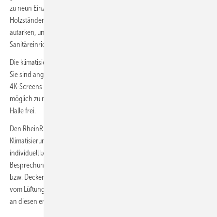
zu neun Einzelräume teilbaren Besprechungsräume in
Holzständerbauweise. Zu diesen Räumlichkeiten und einer komplett
autarken, unterschiedlich bestuhlbaren Speaker Area mit eigenen
Sanitäreinrichtungen und einer Bar führt ein separater Eingang.
Die klimatisierten Konferenzräume bieten Platz für 6 bis 80 Personen.
Sie sind angenehm beleuchtetet und mit digitalen Whiteboards und
4K-Screens ausgestattet, um insbesondere kreative Besprechungen
möglich zu machen. Große Fensterfronten geben den Blick in die
Halle frei.
Den RheinRiff-Gründern war wichtig, auch die Infrastruktur für die
Klimatisierung dieser Räume formschön zu gestalten und jeden Raum
individuell be- und entlüften zu können. Innerhalb der
Besprechungsräume sind daher von der Lüftungstechnik nur Wand-
bzw. Deckenauslässe zu sehen. Große luftführende Kanäle verlaufen
vom Lüftungsgerät in Sichtmontage in die Besprechungsräume bzw.
an diesen entlang.