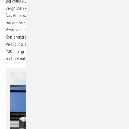
Bei voller Auslastung können sich im RheinRiff rund 3000 Besucher
vergnügen – oder in einem außergewöhnlichen Ambiente arbeiten.
Das Angebot ist vielfältig: Surfen, Beach-Volleyball, Yoga, Gastronomie
mit wechselnden Foodtrucks, Bars, Lounge-Ecken, Event- und Party-
Veranstaltungen und nicht zuletzt als Co-Working-Space nutzbare
Konferenzräume. Dabei steht den Besuchern nicht nur die Halle zur
Verfügung, sondern bei entsprechender Witterung auch ein rund
2
2000 m
großer, als Strand gestalteter Außenbereich. RheinRiff
rechnet mit 300.000 Besuchern pro Jahr.