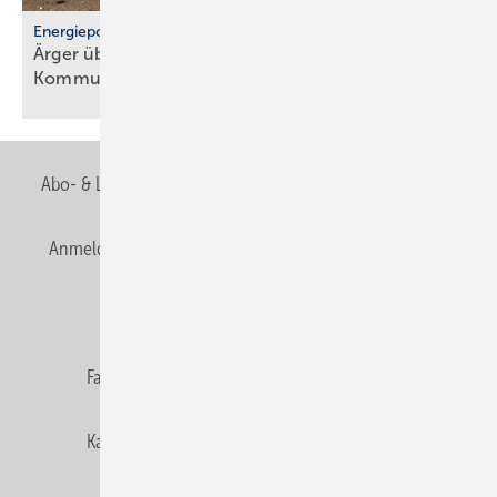
Energiepolitik
Ärger über För­der­stopp und po­li­ti­sche
Kom­mu­ni­ka­ti­on
Abo- & Leserservice
AGB
Alle Inhalte chronologisch
Anmelden
Anmeldung & Registrierung
Newsletter
Datenschutz
E-Paper
Editor's choice
Fachbeiträge
Gentner Verlag
Impressum
Karriere bei Gentner
Team
Mediaservice