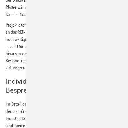
der Umluft im Zuluftstrom gesteuert. Ein hocheffizienter
Plattenwärmetauscher ermöglicht eine Rückwärmezahl von 92 %.
Damit erfüllt das Lüftungsgerät die Energieeffizienzklasse A+.
Projektleiter Laurens Höveler fasst die Anforderungen des Bauherrn
an das RLT-Gerät zusammen: „Gesucht war ein qualitativ
hochwertiges RLT-Gerät zu guten preislichen Konditionen, das
speziell für den Einsatz in Schwimmstätten geeignet ist. Darüber
hinaus musste es individuell anpassbar sein, um nahtlos in den
Bestand integriert werden zu können. Unsere Wahl fiel deshalb direkt
auf unseren langjährigen Partner Wolf.“
Individuell klimatisierte
Besprechungsräume im RheinRiff
Im Ostteil der Halle befindet sich ein zweistöckiger Tagungsbereich,
der ursprünglich aus Seecontainern entstehen sollte, um das
Industriedesign der Halle zu unterstreichen. Von dieser Design-Idee
geblieben ist die Form der Räume – ausgeführt sind die modular in bis