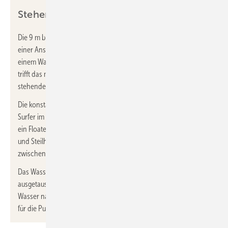
Stehende Welle
Die 9 m breite Welle im RheinRiff entsteht, indem 10 Pumpen mit
einer Anschlussleistung von zusammen 550 kW das Wasser aus
einem Wasserreservoir über eine Rampe pumpen. Im Becken
trifft das mit hoher Geschwindigkeit einströmende auf das
stehende Wasser, wodurch sich die Welle bildet.
Die konstant brechende Welle ist immer auf dem Peak, den
Surfer im Meer suchen. Zur Regulierung der Wellenform gibt es
ein Floater-System: Fünf verstellbare Platten regulieren Größe
und Steilheit der stehenden Welle. Es sind Wellenhöhen
zwischen 1,20 und 1,60 m möglich.
Das Wasser wird kontinuierlich aufbereitet und muss daher nicht
ausgetauscht werden. Pro Jahr werden lediglich 3 bis 5 %
Wasser nachgefüllt. Künftig soll zudem Photovoltaik den Strom
für die Pumpen bereitstellen.