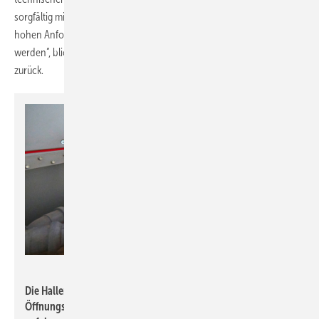
sorgfältig mit den Bauherren und unserem Team abgewogen, um den
hohen Anforderungen an Komfort und Funktionalität gerecht zu
werden“, blickt Laurens Höveler, Projektleiter bei TGA Romberg,
zurück.
Wolf
Die Hallenluft wird bei geringer Belegung sowie außerhalb der
Öffnungszeiten vom Wolf RLT-Gerät KG Top im Umluftbetrieb