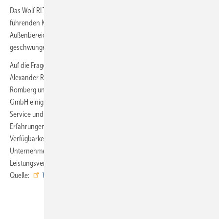
Das Wolf RLT-Gerät KG Top mit geschwungenen Zu- und Fortluft-
führenden Kanälen steht für den Publikumsverkehr sichtbar im
Außenbereich auf dem Boden neben der Halle – es hätte auf dem
geschwungenen Hallendach nicht platziert werden können.
Auf die Frage, warum Wolf RLT-Geräte eingebaut wurden, sind sich
Alexander Romberg, Geschäftsführer des Ingenieurbüros TGA
Romberg und Alexander Preuß, Gesellschafter der Preuß Klimatechnik
GmbH einig: „Wolf zeichnet sich durch einen sehr kundenorientierten
Service und eine jederzeit sehr gute Erreichbarkeit aus. Die positiven
Erfahrungen aus der Vergangenheit, nämlich Schnelligkeit und hohe
Verfügbarkeit, haben sich auch in diesem Projekt wieder bestätigt. Das
Unternehmen Wolf zeichnet sich durch ein hervorragendes Preis-
Leistungsverhältnis aus.“ ■
Quelle:
Wolf
/ ml