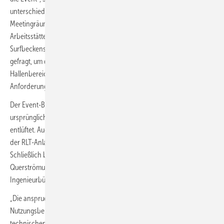
unterschiedliche Normen und Richtlinien. Während für die
Meetingräume des Co-Working Space am Ostende der Halle die
Arbeitsstättenrichtline (ASR 3.6) Anwendung findet, ist im Bereich des
Surfbeckens wiederum Schwimmbadklimatisierung gemäß VDI 2089
gefragt, um die Luft zu entfeuchten und die umgebenden
Hallenbereiche abzuschirmen. Die Lüftung genügt aber auch den
Anforderungen einer Eventhalle gemäß DIN EN 16798.
Der Event-Bereich im Westen des Baukörpers wird entgegen der
ursprünglichen Planung heute manuell über große Flügeltüren
entlüftet. Auch dies war eine Herausforderung, die bei der Planung
der RLT-Anlage für den Surfbereich berücksichtigt werden musste.
Schließlich birgt ein Öffnen der Türen die Gefahr von unerwünschten
Querströmungen. Die Planung und Bauleitung hatte das Düsseldorfer
Ingenieurbüro TGA Romberg GmbH übernommen.
„Die anspruchsvolle Planung der Surfhalle mit unterschiedlichen
Nutzungsbereichen erforderte eine präzise Koordination aller
technischen und funktionalen Aspekte. Jede Entscheidung wurde