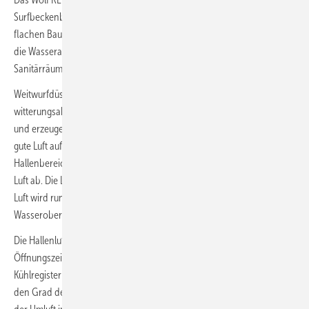
Surfbeckenbereichs steht auf einem neu in die Halle eingefügten,
flachen Baukörper. In diesem sind zum einen der Maschinenraum für
die Wasseraufbereitung und zum anderen die Umkleide- und
Sanitärräume für die Gäste untergebracht.
Weitwurfdüsen über beiden Beckenrändern drücken die
witterungsabhängig temperierte Frischluft in Richtung Wasserbecken
und erzeugen damit einen Frischluftschleier. Dieser sorgt nicht nur für
gute Luft auf der Welle, sondern schirmt zusätzlich die umliegenden
Hallenbereiche von der passiv aufsteigenden feuchten und warmen
3
Luft ab. Die Luftleistung beträgt maximal 14.000 m
/h. Die aufsteigende
Luft wird rund um das Becken und auch direkt über der
Wasseroberfläche auf vier Höhenniveaus abgeführt.
Die Hallenluft wird bei geringer Belegung sowie außerhalb der
Öffnungszeiten im Umluftbetrieb gefahren und dabei über ein
Kühlregister entfeuchtet. Feuchtesensoren in der Fortluft bestimmen
den Grad der Entfeuchtung und über CO
-Sensoren wird der Anteil
2