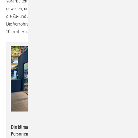
Vorarbeiten nicht zu behindern. Gerüste wären aber hilfreich
gewesen, um im Rahmen des eng getakteten Zeitplans insbesondere
die Zu- und Abluftverrohrung unter der Decke installieren zu können.
Die Verrohrung war auf unterschiedlichen Höhenniveaus von bis zu
10 m oberhalb des heutigen Hallenbodenniveaus umzusetzen.
Wolf
Die klimatisierten Konferenzräume bieten Platz für 6 bis 80
Personen. Sie sind angenehm beleuchtetet und mit digitalen