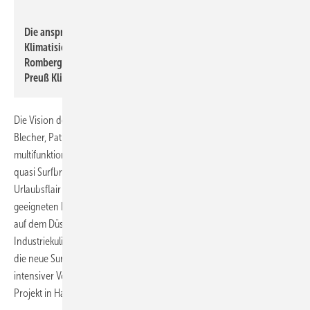
Wolf
Die anspruchsvolle Planung und Bauleitung der
Klimatisierung hat das Düsseldorfer Ingenieurbüro TGA
Romberg übernommen. Die Umsetzung lag in den Händen der
Preuß Klimatechnik aus Mettmann.
Die Vision der drei surfbegeisterten Unternehmensgründer Hendrik
Blecher, Patrick Schneider und Tiberius Jeck war klar definiert: ein
multifunktionaler Beachclub, der ganzjährig Sport- und Arbeitswelt –
quasi Surfbrett und Laptop – miteinander verbindet und gleichzeitig
Urlaubsflair in die Rheinmetropole holt. Bei der Suche nach einer
geeigneten Immobilie fiel die Wahl auf die ehemalige Schmiedehalle
auf dem Düsseldorfer Areal Böhler mit ihrer rustikal-charmanten
Industriekulisse. Mit „RheinRiff“ war der mehr als passende Name für
die neue Surf&Work-Location gefunden und nach vier Jahren
intensiver Vorbereitungs- und Planungszeit wurde das ambitionierte
Projekt in Halle 8 gestartet.