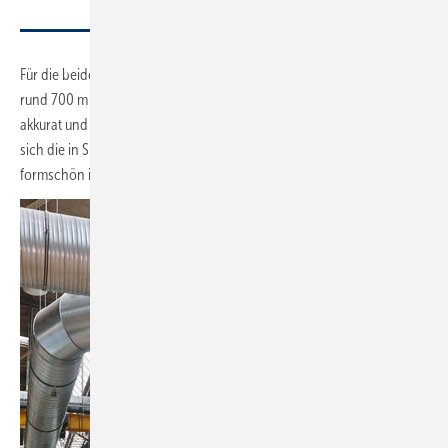
Für die beiden Wolf RLT-Geräte hat Preuß Klimatechnik insgesamt
rund 700 m luftführende Kanäle verlegt. Die Verrohrung verläuft
akkurat und ist auch in ihren Achsen symmetrisch angeordnet, sodass
sich die in Sichtmontage ausgeführten, luftführenden Kanäle
formschön in das Industriedesign der Halle einfügen.