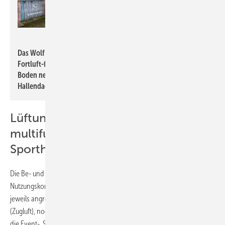
Wolf
Das Wolf RLT-Gerät KG Top mit geschwungenen Zu- und
Fortluft-führenden Kanälen steht im Außenbereich auf dem
Boden neben der Halle - es hätte auf dem geschwungenen
Hallendach nicht platziert werden können.
Lüftungskonzept für
multifunktionale Event- und
Sporthalle
Die Be- und Entlüftung einer Halle, die in sich mehrere
Nutzungskonzepte vereint, erfordert eine sehr detaillierte Planung: Die
jeweils angrenzenden Bereiche dürfen weder durch die Lüftung
(Zugluft), noch durch Nichtlüften (Schwüle) beeinträchtigt werden. Für
die Event-, Sport- und Arbeitsstätte gelten darüber hinaus zonenweise