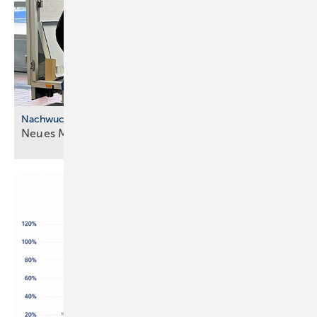
Nachwuchskräfte
Neues Modell für die ÜBA im
SHK-Handwerk