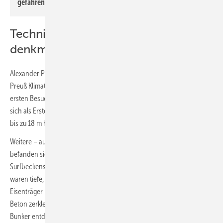
gefahren und dabei über ein Kühlregister entfeuchtet.
Technische Herausforderungen in
denkmalgeschützter Bausubstanz
Alexander Preuß, Projektleiter bei der die Klimatechnik ausführenden
Preuß Klimatechnik GmbH aus Mettmann, erinnert sich an seinen
ersten Besuch in der komplett leeren Halle im Winter: „Für uns stellte
2
sich als Erstes spontan die Frage, wie man eine 6000 m
große und
bis zu 18 m hohe Halle auf eine Wohlfühltemperatur bringen kann.
Weitere – auf den ersten Blick nicht sichtbare – Herausforderungen
befanden sich direkt unter dem Hallenboden: Im Bereich des
Surfbeckens und des Maschinenraums für die Pumpen der Welle
waren tiefe, massiv armierte Betonfundamente eingebaut. Deren
Eisenträger mussten jeweils auseinandergeschweißt werden, um den
Beton zerkleinert auskoffern zu können. Außerdem wurde dort ein
Bunker entdeckt, der als Schrottplatz der Halle gedient hatte und