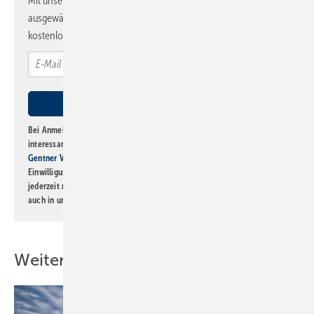
Mit unserem Newsletter erhalten Sie regelmäßig von uns
ausgewählte Informationen und Neuigkeiten, gebündelt und
kostenlos direkt ins Postfach.
Bei Anmeldung zu diesem Newsletter bin ich damit einverstanden, über
interessante Verlags- und Online-Angebote
der Marken der Alfons W.
Gentner Verlag GmbH & Co. KG
informiert zu werden. Diese
Einwilligung kann ich jederzeit widerrufen und eine Abmeldung ist
jederzeit möglich. Informationen zum Umgang mit Daten finden Sie
auch in unserer
Datenschutzerklärung
.
Weitere Inhalte