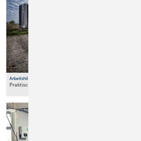
Arbeitshilfen
Praktische Hilfs­mittel für
Hand­werker