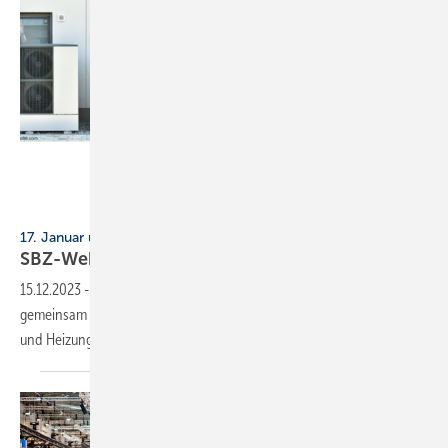
Messe Essen
17. Januar und 15. Februar, online
SBZ-Webinare: Zukunftstage SHK Essen
2024
15.12.2023
-
Im Vorfeld der SHK+E Essen veranstaltet die SBZ
gemeinsam haustec.de und den Messe-Machern Webinare zu Sanitär-
und Heizungs-Themen. Die Teilnahme ist
kostenfrei.