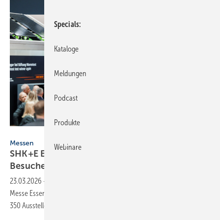
Specials
Kataloge
Meldungen
Podcast
Produkte
Messe Essen
Messen
Webinare
SHK+E Essen 2026 ver­zeich­net über 30.000
Be­su­cher
23.03.2026
-
Die SHK+E Essen 2026 fand vom 17. bis 20. März in der
Messe Essen statt. Sie zählte über 30.000 Fachbesucher und
350 Aussteller.