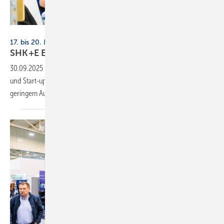
Alex Muchnik / Messe Essen
17. bis 20. März 2026, Messe Essen
SHK+E Essen: Bildung, Trink­wasser,
Start-ups
30.09.2025
-
Beim Campus SHK Bildung, Lernen + IT, Treff­punkt TW
und Start-up-Bereich der SHK+E Essen können sich Aus­steller mit
gerin­gem Auf­wand
prä­sentieren.