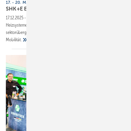
17. - 20. März 2026, Messe Essen
SHK+E Essen 2026: Tech­no­lo­gi­en der
Zu­kunft
17.12.2025
-
Im Mittelpunkt der SHK+E Essen stehen hybride
Heizsysteme, Wärmepumpen, smarte Sanitärlösungen und die
sektorübergreifende Verknüpfung von Elektro, Wärme und
Mobilität.