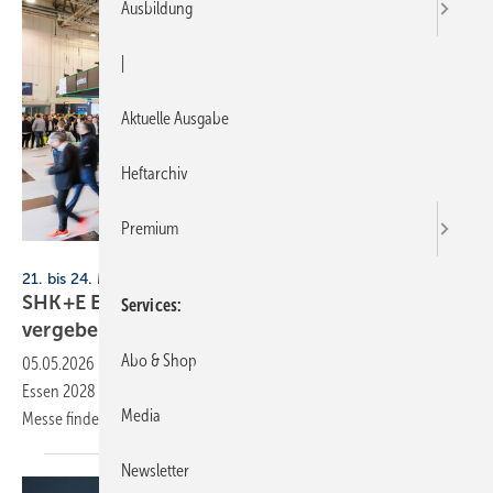
Ausbildung
|
Aktuelle Ausgabe
Heftarchiv
Premium
Messe Essen
21. bis 24. März 2028, Messe Essen
SHK+E Essen 2028: 30 % der Aus­stel­ler­flä­chen
Services
ver­ge­ben
Abo & Shop
05.05.2026
-
Bereits vor der nächsten Ausgabe der SHK+E
Essen 2028 haben Aussteller 30 % der Flächen wiedergebucht. Die
Media
Messe findet vom 21. bis 24. März 2028 in Essen
statt.
Newsletter