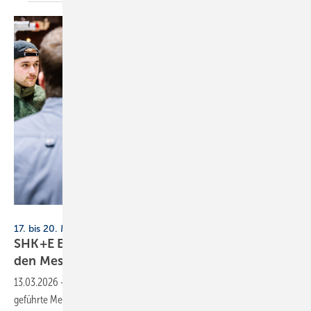
Messe Essen
17. bis 20. März 2026, Messe Essen
SHK+E Essen 2026: ge­führ­te Rund­gän­ge für
den
Mes­se­be­such
13.03.2026
-
Der Fachverband SHK NRW bietet auf der SHK+E Essen
geführte Messerundgänge an. Fachbesucher erhalten so einen