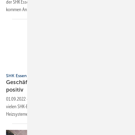
der SHK Essen. Die bisherige Resonanz der Aussteller ist gut, täglich
kommen Anmeldungen
hinzu.
Alex Muchnik/Messe Essen
SHK Essen vom 6. bis 9. September 2022
Geschäftslage in der SHK-Branche deutlich
positiv
01.09.2022
-
Klimaschutzziele und hohe Energiepreise verstärken bei
vielen SHK-Betrieben die Nachfrage nach umweltschonenden
Heizsystemen. Das zeigt sich auch bei der diesjährigen SHK
Essen.