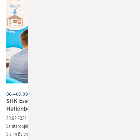
Messe Essen
06.–09.09.2022, Messe Essen
SHK Essen: Das ändert sich bei der
Hallenbelegung
28.02.2022
-
Warum und in welche Halle die Anbieter von
Sanitärobjekten bei der SHK Essen im September umziehen, erfahren
Sie im
Beitrag.