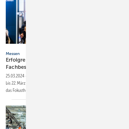
Alex Muchnik / Messe Essen
Messen
Erfolgreiche SHK+E Essen 2024 mit rund 30 000
Fachbesuchern
25.03.2024
-
Rund 30 000 Fachbesucher informierten sich vom 19.
bis 22. März 2024 auf der SHK+E Essen über Neuheiten, Trends und
das Fokusthema
Wärmepumpe.