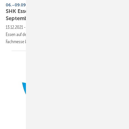
06.–09.09.2021, Messe Essen
SHK Essen: Branche freut sich auf den neuen
September-Termin
13.12.2021
-
Die SHK-Branche begrüßt die Verschiebung der SHK
Essen auf den 6. bis 9. September 2022. Ursprünglich hätte die
Fachmesse bereits im März stattfinden
sollen.