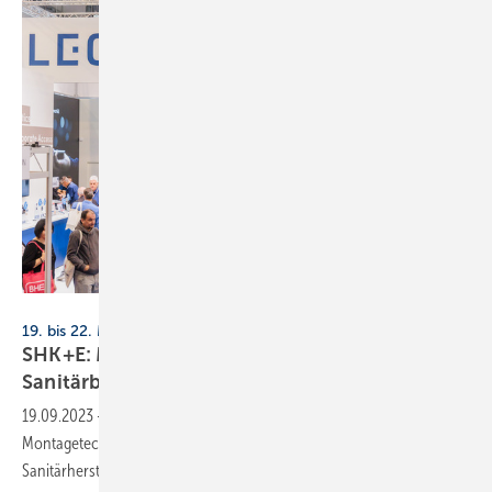
Messe Essen
19. bis 22. März 2024
SHK+E: Montageoptimierung im
Sanitärbereich
19.09.2023
-
Die Messe Essen und der Fachverband SHK NRW rücken
Montagetechniken in den Fokus der kommenden SHK+E.
Sanitärhersteller können sich ab sofort
anmelden!