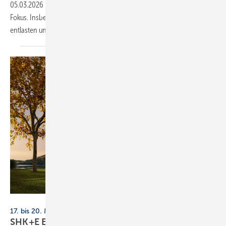
05.03.2026
-
Die SHK+E Essen 2026 stellt junge Unternehmen in den
Fokus. Insbesondere Künstliche Intelligenz soll Handwerksbetriebe
entlasten und zukunftsfähig
machen.
Kermi
17. bis 20. März 2026, Messe Essen
SHK+E Essen 2026: Sanitär-, Wasser-, Luft- und