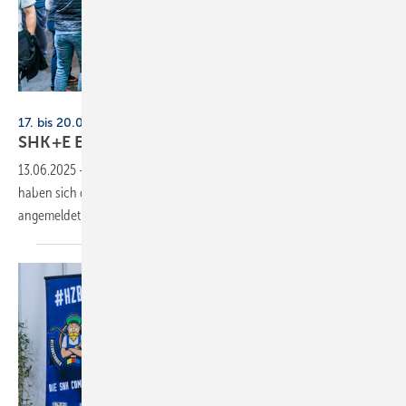
Alex Muchnik / Messe Essen
17. bis 20.03.2026, Messe Essen
SHK+E Essen jetzt schon gut
gebucht
13.06.2025
-
Volle Hallen in Sicht: Zur SHK+E Essen im März 2026
haben sich die meisten großen Heizungshersteller bereits
angemeldet.