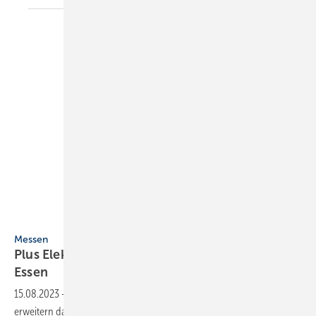
SHK+E Essen
Messen
Plus Elektro: Aus der SHK Essen wird die SHK+E
Essen
15.08.2023
-
Die Messe Essen und der Fach­verband SHK NRW
erweitern das Angebot der Fachmesse SHK Essen um den