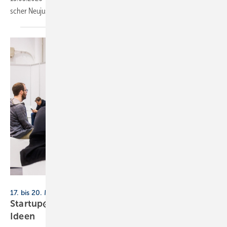
scher Neu­jus­tie­rung eine Platt­form für Aus­tausch und
Orien­tierung.
Messe Essen
17. bis 20. März 2026, Messe Essen
Startup@SHK+E Essen 2026: KI und frische
Ideen