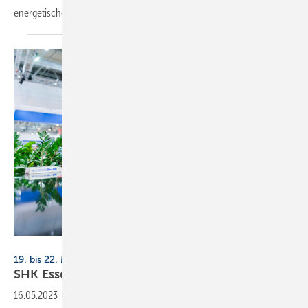
energetischen Bereich der Elektro­technik als SHK+E
Essen.
Messe Essen / Foto: Armin Huber
19. bis 22. März 2024, Essen
SHK Essen: Gute Resonanz der
Aussteller
16.05.2023
-
Vom 19. bis zum 22. März 2024 trifft sich die Branche auf