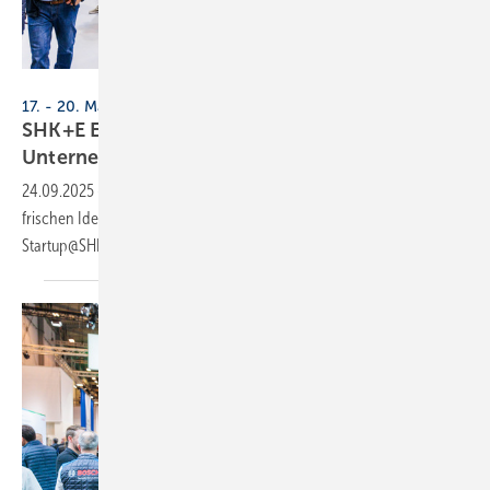
Messe Essen
17. - 20. März 2026, Messe Essen
SHK+E Essen 2026: Sprung­brett für jun­ge
Un­ter­neh­men
24.09.2025
-
Die SHK+E Essen bietet eine Bühne für Gründer mit
frischen Ideen: Jungunternehmer können sich ab jetzt für das Format
Startup@SHK+E Essen by VdZ
bewerben.