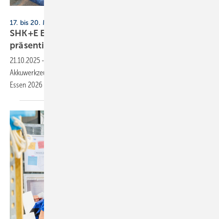
Messe Essen
17. bis 20. März 2026, Messe Essen
SHK+E Essen 2026: Mo­bi­li­tät und Werk­zeug
prä­sen­tie­ren
21.10.2025
-
Aussteller von Produkten wie E-Fahrzeuge oder
Akkuwerkzeug können sich jetzt ihre Standfläche auf der SHK+E
Essen 2026 in Halle 2 und der Galeria
sichern.