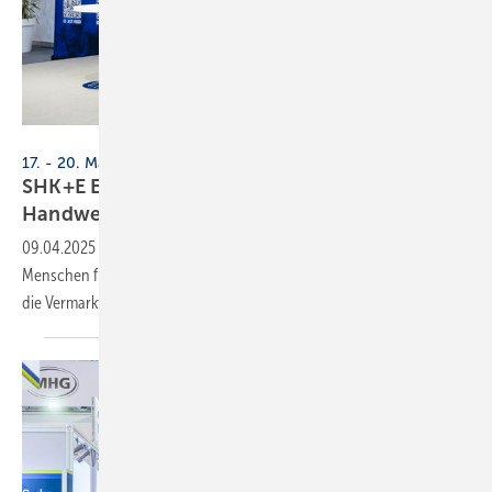
Messe Essen
17. - 20. März 2026, Messe Essen
SHK+E Essen 2026: Soziale Medien im
Handwerk
09.04.2025
-
Der Content Lab auf der SHK+E Essen will junge
Menschen für das Handwerk begeistern und Betrieben neue Wege für
die Vermarktung
aufzeigen.