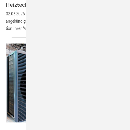
Heiztechnik
02.03.2026
-
SBZ prä­sen­tiert zur SHK+E Essen 2026 von Aus­stel­lern
an­ge­kün­dig­te Neu­hei­ten und Prä­sen­ta­ti­ons­schwer­punk­te zur In­spi­ra­
ti­on Ihrer
Messe­pla­nung.
Messe Essen