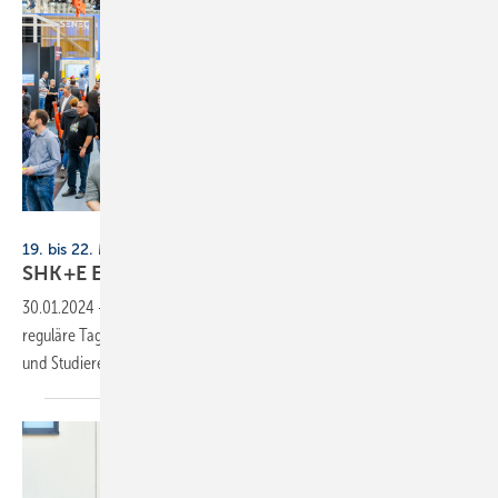
Messe Essen
19. bis 22. März 2024, Messe Essen
SHK+E Essen: Der Ticketverkauf ist
gestartet
30.01.2024
-
Jetzt Tickets für die SHK+E Essen online sichern: Eine
reguläre Tageskarte für die Fachmesse kostet 22 Euro; Azubis, Schüler
und Studierende zahlen 12
Euro.