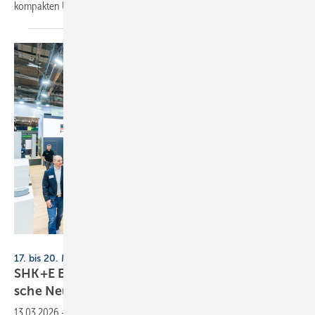
kompakten Überblick über
Neuheiten.
Alex Muchnik / Messe Essen
17. bis 20. März 2026, Messe Essen
SHK+E Essen: Die Branche und die regu­la­to­ri­
sche
Neu­jus­tie­rung
13.03.2026
-
Die SHK+E Essen bietet der Branche in Zeiten regu­la­to­ri­