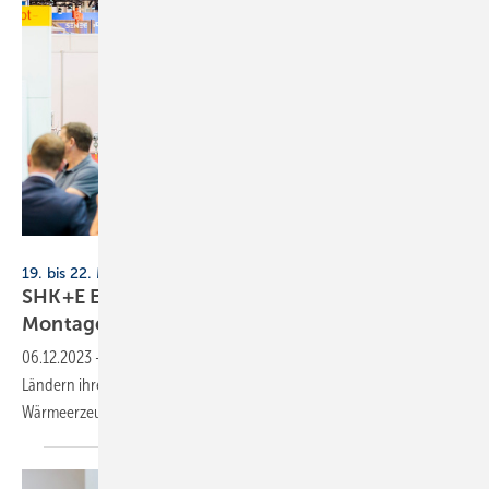
Messe Essen
19. bis 22. März 2024, Messe Essen
SHK+E Essen: elektrische Wärme und effiziente
Montage
06.12.2023
-
Auf der SHK+E präsentieren rund 300 Aussteller aus 15
Ländern ihre Produkte. Im Mittelpunkt stehen elektrische
Wärmeerzeugung und effiziente
Montagetechniken.