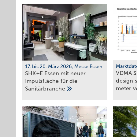
Marktdat
17. bis 20. März 2026, Messe Essen
VDMA Sa
SHK+E Essen mit neuer
design s
Impuls­fläche für die
meter
v
Sani­tär­branche