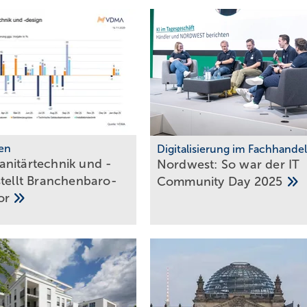
en
Digitalisierung im Fachhandel
nitärtechnik und -
Nordwest: So war der IT
tellt Bran­chen­ba­ro­
Community Day
2025
or