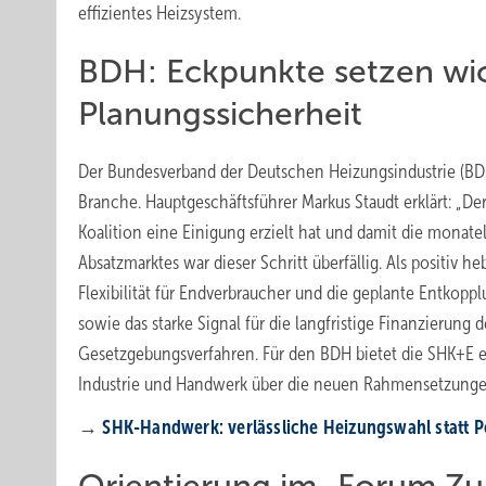
effizientes Heizsystem.
BDH: Eckpunkte setzen wic
Planungssicherheit
Der Bundesverband der Deutschen Heizungsindustrie (BDH)
Branche. Hauptgeschäftsführer Markus Staudt erklärt: „D
Koalition eine Einigung erzielt hat und damit die monate
Absatzmarktes war dieser Schritt überfällig. Als positiv
Flexibilität für Endverbraucher und die geplante Entk
sowie das starke Signal für die langfristige Finanzierung
Gesetzgebungsverfahren. Für den BDH bietet die SHK+E e
Industrie und Handwerk über die neuen Rahmensetzunge
→
SHK-Handwerk: ver­läss­li­che Hei­zungs­wahl statt Po­l
Orientierung im „Forum Z