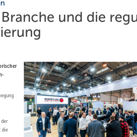
en
 Branche und die reg
tie­rung
­ri­scher
n­
ewegung
 der
 die