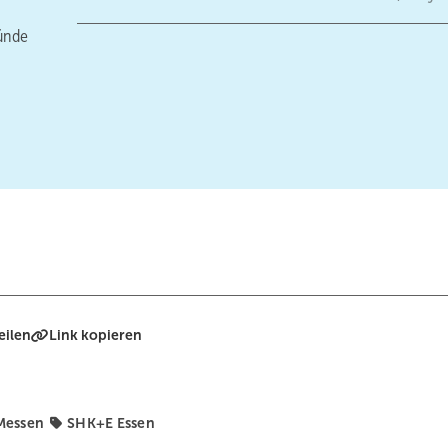
ründe
eilen
Link kopieren
Messen
SHK+E Essen