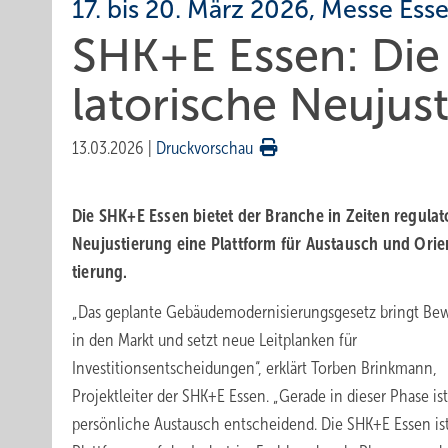
17. bis 20. März 2026, Messe Ess
SHK+E Essen: Die
la­to­ri­sche Neu­jus­
13.03.2026
|
Druckvorschau
Die SHK+E Essen bietet der Branche in Zeiten regu­la­to
Neu­jus­tie­rung eine Platt­form für Aus­tausch und Orie
tierung.
„Das geplante Gebäudemodernisierungsgesetz bringt B
in den Markt und setzt neue Leitplanken für
Investitionsentscheidungen“, erklärt Torben Brinkmann,
Projektleiter der SHK+E Essen. „Gerade in dieser Phase ist
persönliche Austausch entscheidend. Die SHK+E Essen ist