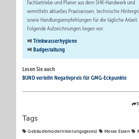
Fachbetriebe und Planer aus dem SHK-Handwerk und
vermitteln aktuelles Praxiswissen, technische Hinterg
sowie Handlungsempfehlungen für die tägliche Arbeit.
Folgende Aufzeichnungen liegen vor:
⏯️
Trinkwasserhygiene
⏯️
Badgestaltung
Lesen Sie auch
BUND verleiht Ne­ga­tiv­preis für GMG-Eck­punk­te
T
Tags
Gebäudemodernisierungsgesetz
Messe Essen