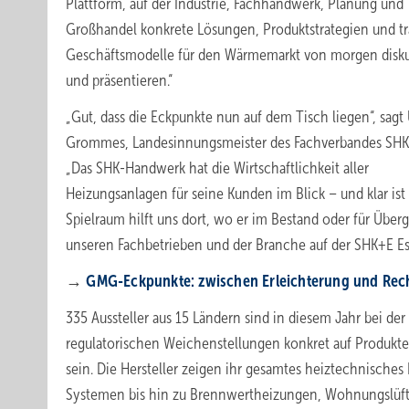
Plattform, auf der Industrie, Fachhandwerk, Planung und
Großhandel konkrete Lösungen, Produktstrategien und tr
Geschäftsmodelle für den Wärmemarkt von morgen disku
und präsentieren.“
„Gut, dass die Eckpunkte nun auf dem Tisch liegen“, sagt 
Grommes, Landesinnungsmeister des Fachverbandes SH
„Das SHK-Handwerk hat die Wirtschaftlichkeit aller
Heizungsanlagen für seine Kunden im Blick – und klar i
Spielraum hilft uns dort, wo er im Bestand oder für Über
unseren Fachbetrieben und der Branche auf der SHK+E Es
→
GMG-Eckpunkte: zwi­schen Er­leich­te­rung und Rechts
335 Aussteller aus 15 Ländern sind in diesem Jahr bei de
regulatorischen Weichenstellungen konkret auf Produkt
sein. Die Hersteller zeigen ihr gesamtes heiztechnisc
Systemen bis hin zu Brennwertheizungen, Wohnungslü