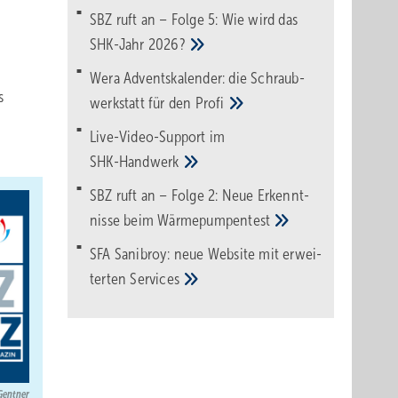
SBZ ruft an – Folge 5: Wie wird das
SHK-Jahr
2026?
Wera Adventskalender: die Schraub­
s
werk­statt für den
Pro­fi
Live-Video-Support im
SHK-Handwerk
SBZ ruft an – Folge 2: Neue Erkennt­
nisse beim
Wärme­pumpen­test
SFA Sanibroy: neue Web­site mit erwei­
terten
Services
 Gentner