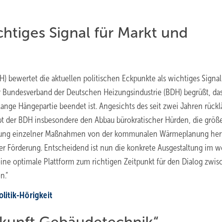
htiges Signal für Markt und
 bewertet die aktuellen politischen Eckpunkte als wichtiges Signal 
er Bundesverband der Deutschen Heizungsindustrie (BDH) begrüßt, das
lange Hängepartie beendet ist. Angesichts des seit zwei Jahren rückl
 hebt der BDH insbesondere den Abbau bürokratischer Hürden, die größ
opplung einzelner Maßnahmen von der kommunalen Wärmeplanung her
 der Förderung. Entscheidend ist nun die konkrete Ausgestaltung im w
ine optimale Plattform zum richtigen Zeitpunkt für den Dialog zwi
n.“
i­tik-Hö­rig­keit
ukunft Gebäudetechnik“