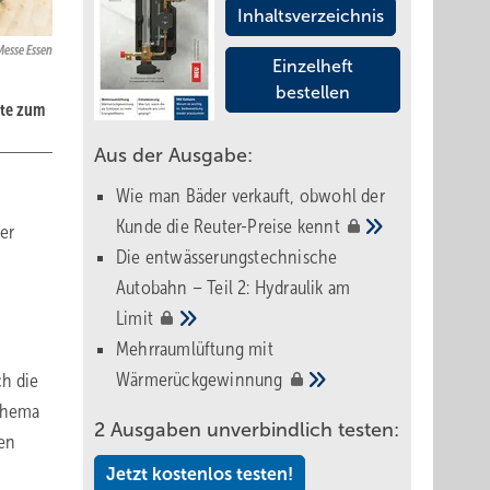
Inhaltsverzeichnis
Messe Essen
Einzelheft
bestellen
kte zum
Aus der Ausgabe:
Wie man Bäder verkauft, obwohl der
Kunde die Reuter-Preise
kennt
er
Die entwässerungstechnische
Autobahn – Teil 2: Hydraulik am
Limit
Mehrraumlüftung mit
Wärmerückgewinnung
ch die
 Thema
2 Ausgaben unverbindlich testen:
den
Jetzt kostenlos testen!