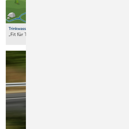
Trinkwasserqualität
„Fit für Trinkwasser“ erweitert
Partnernetzwerk