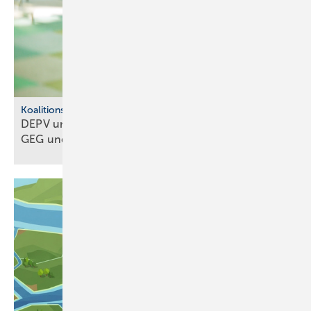
Koalitionsausschuss
DEPV und BWP ap­pel­lie­ren: Kei­nen Um­bruch bei
GEG und
BEG