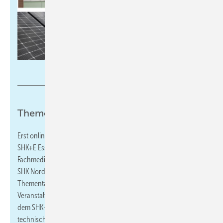
Adobe Stock / Collage: Gentner
Thementage zur SHK + E Essen 2026
Erst online, dann vor Ort weiterbilden: Im Vorfeld der Fachmesse
SHK+E Essen (vom 17.3. bis 20.3. in Essen) veranstalten die
Fachmedien IKZ und SBZ in Kooperation mit dem Fachverband
SHK Nordrhein-Westfalen und der Messe Essen zwei
Thementage zu den Bereichen Sanitär und Heizung. Die
Veranstaltungen richten sich an Fachbetriebe und Planer aus
dem SHK-Handwerk und vermitteln aktuelles Praxiswissen,
technische Hintergründe sowie Handlungsempfehlungen für die