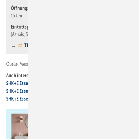
Öffnungszeiten:
Dienstag bis Donnerstag: 9 - 17 Uhr, Freitag: 9 -
15 Uhr
Eintrittspreise:
Tageskarte online: 23 Euro, Ermäßigt online
(Azubis, Schüler, Studierende): 12,50 Euro
→
Ticket online kaufen
Quelle: Messe Essen / fl
Auch interessant:
SHK+E Essen: Smarte Technik für grüne Dächer und Fassaden
SHK+E Essen 2026: Treffpunkt mit Mehrwert
SHK+E Essen 2026: Soziale Medien im Handwerk