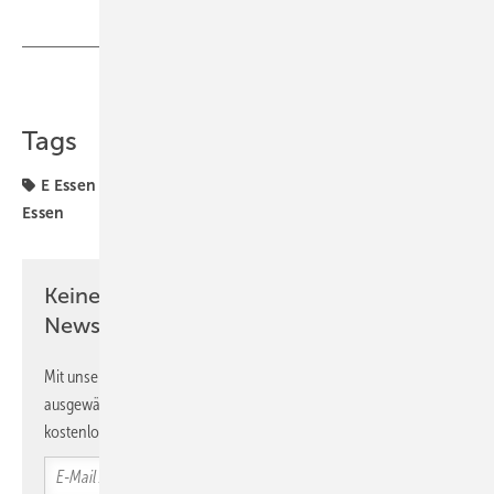
Teilen
Link kopieren
Tags
E Essen
Messe Essen
Messen
SHK
SHK+E
Essen
Keine Zeit? Kein Problem mit dem SBZ
Newsletter!
Mit unserem Newsletter erhalten Sie regelmäßig von uns
ausgewählte Informationen und Neuigkeiten, gebündelt und
kostenlos direkt ins Postfach.