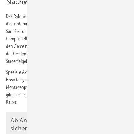
Nachwuchsförderung
Das Rahmenprogramm ist auf umfassenden Wissensaustausch und
die Förderung des Branchennachwuchses ausgelegt. Neben dem
Sanitär-Hub umfasst es Fachforen und Sonderbereiche wie den
Campus SHK Bildung, Lernen + IT, den Treffpunkt Trinkwasser und
den Gemeinschaftsstand
Startup@SHK+E ESSEN
. Weiterhin bieten
das Content Lab, das Vortragsforum des BDH und die SHK+E Expert
Stage tiefgehende Einblicke.
Spezielle Aktionstage wie der Benelux-Tag und ein Fokus-Tag
Hospitality sowie geführte Messerundgänge zu Themen wie
Montageoptimierung ergänzen das Programm. Für den Nachwuchs
gibt es eine Azubi-Lounge mit Informationsprogramm und eine Azubi-
Rallye.
Ab Anfang Januar Tickets online
sichern!