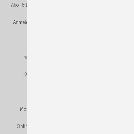
Abo- & Leserservice
AGB
Alle Inhalte chronologisch
Anmelden
Anmeldung & Registrierung
Newsletter
Datenschutz
E-Paper
Editor's choice
Fachbeiträge
Gentner Verlag
Impressum
Karriere bei Gentner
Team
Mediaservice
Mitgliedschaften und Engagement
Montagezeiten Heizung
Montagezeiten Sanitär
Online Mediadaten
Privacy Manager
RSS-Feed