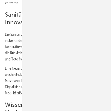
vertreten.
Sanitärbranche mit eigenem
Innovations-Hub
Die Sanitärbranche präsentiert ebenfalls ihre Innovationskraft,
insbesondere im Bereich effizienter Montagetechniken, die dem
Fachkräftemangel entgegenwirken sollen. Besucher dürfen sich auf
die Rückkehr namhafter Hersteller wie Hansa Armaturen, Hansgrohe
und Toto freuen.
Eine Neuerung ist der
Sanitär-Hub
, eine Impulsfläche, die täglich
wechselnde inhaltliche Schwerpunkte bietet. Abgerundet wird das
Messeangebot durch Informationen zu Innovationen und
Digitalisierung, Werkzeugen, Betriebsausstattung und
Mobilitätslösungen.
Wissenstransfer und