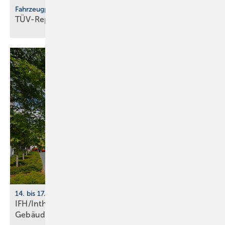
Fahrzeugprüfung
TÜV-Report 2026: Jeder fünfte Pkw fällt
durch
14. bis 17. April 2026, Nürnberg
IFH/Intherm 2026: Sanitär-, Haus- und
Ge­bäu­de­tech­nik