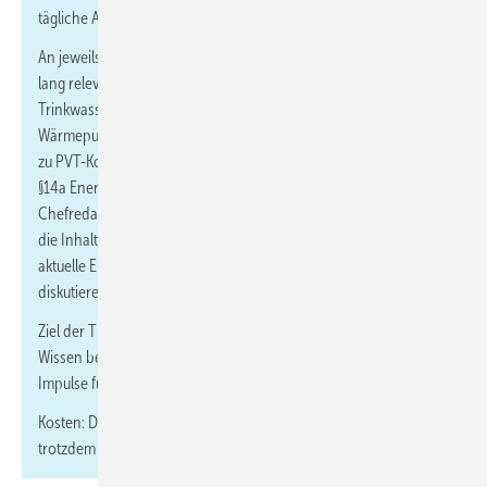
tägliche Arbeit.
An jeweils einem Vor- und Nachmittag werden je 1,5 Stunden
lang relevante Themen aus Theorie und Praxis beleuchtet – von
Trinkwasserhygiene und moderner Badgestaltung über
Wärmepumpentechnik und Heizungswasseraufbereitung bis hin
zu PVT-Kollektoren und den neuen gesetzlichen Vorgaben nach
§14a Energiewirtschaftsgesetz. Die Moderation übernehmen die
Chefredakteure Markus Sironi (IKZ) und Dennis Jäger (SBZ), die
die Inhalte einordnen und gemeinsam mit den Fachreferenten
aktuelle Entwicklungen und Trends aus dem SHK-Bereich
diskutieren.
Ziel der Thementage ist es, kompaktes und praxisorientiertes
Wissen bereitzustellen, das den Stand der Technik aufzeigt und
Impulse für eine erfolgreiche Umsetzung in der Praxis liefert.
Kosten: Die Teilnahme ist kostenfrei, eine Anmeldung ist
trotzdem notwendig. →
hier informieren und anmelden