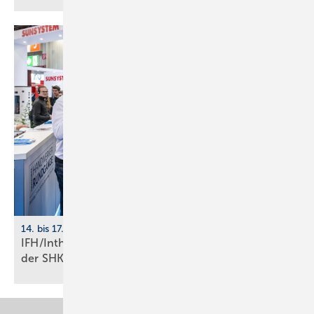
14. bis 17. April 2026, Nürnberg
IFH/Intherm: 400+ Aus­stel­ler zei­gen die Zu­kunft
der
SHK-Branche