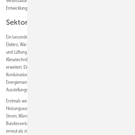
Veranstaltung als „unverzichtbare Plattform, um sich zu neuesten
Entwicklungen auf dem Laufenden zu halten.“
Sektorenkopplung praxisnah erleben
Ein besonderer Fokus liegt auf der intelligenten Verknüpfung von
Elektro, Wärme und Mobilität. Die Ausstellungsbereiche für Heizung
und Lüftung sind vollständig abgedeckt und werden durch
Klimatechnik, regenerative Energiesysteme und Gebäudeleittechnik
erweitert. Elektrische Heizsysteme, Wärmepumpen und deren
Kombination mit Photovoltaik, Batteriespeichern,
Energiemanagement-Systemen und Wallboxen erhalten zusätzliche
Ausstellungsfläche.
Erstmals werden sektorübergreifende Lösungen direkt in die
Heizungsausstellung in Halle 3 integriert, um die Synergien zwischen
Strom, Wärme und Mobilität anschaulich zu präsentieren. Der
Bundesverband der Deutschen Heizungsindustrie (BDH) ist dabei
erneut als starker Partner mit eigenem Stand und Vortragsforum