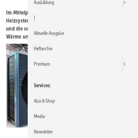
Ausbildung
Im Mittelpunkt der SHK+E Essen stehen hybride
|
Heizsysteme, Wärmepumpen, smarte Sanitärlösungen
und die sektorübergreifende Verknüpfung von Elektro,
Aktuelle Ausgabe
Wärme und Mobilität.
Heftarchiv
Premium
Services
Abo & Shop
Media
Newsletter
Messe Essen