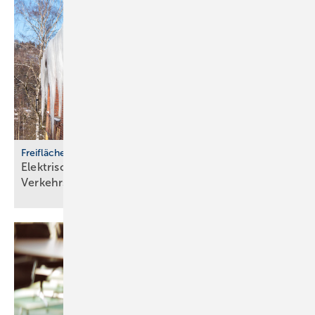
Freiflächenheizungen
Elektrische Heizsysteme unter­stützen bei
Ver­kehrs­siche­rungs­pflicht