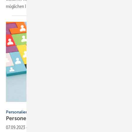
möglichen
Investoren.
tomertu - stock.adobe.com
Personalien
Personelle Veränderungen in der
SHK-Branche
07.09.2023
-
Das ist neu beim Personal