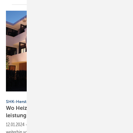
Windhager Zentralheizung GmbH Deutschland, Gersthofen
SHK-Hersteller
Wo Heizungsspezialist Windhager weiterhin
leistungsfähig
ist
12.01.2024
-
Windhager bleibt in Deutschland, Schweiz und Italien
weiterhin voll leistungsfähig. Für Österreich ist man in Gesprächen mit