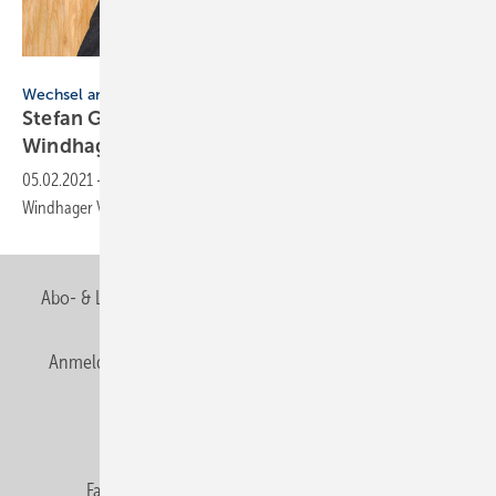
Windhager Zentralheizung GmbH, Gersthofen
Wechsel an der Spitze
Stefan Gubi ist neuer Geschäftsführer bei
Windhager
05.02.2021
-
Stefan Gubi übernimmt die Geschäftsführung der beiden
Windhager Vertriebsgesellschaften Österreich und
Deutschland.
Abo- & Leserservice
AGB
Alle Inhalte chronologisch
Anmelden
Anmeldung & Registrierung
Newsletter
Datenschutz
E-Paper
Editor's choice
Fachbeiträge
Gentner Verlag
Impressum