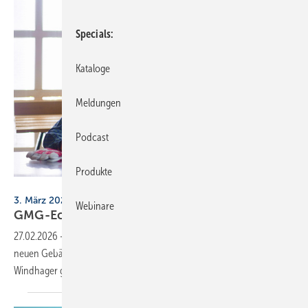
Specials
Kataloge
Meldungen
Podcast
Produkte
lenetsnikolai - stock.adobe.com
3. März 2026, 18 Uhr, online
Webinare
GMG-Eckpunkte: We­bi­nar für
Hei­zungs­bau­er
27.02.2026
-
Die Eckpunkte des
neuen Gebäudemodernisierungsgesetzes liegen vor. Ein Webinar von
Windhager gibt Orientierung, was das für Heizungsbauer
bedeutet.