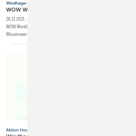
Windhager
WOW World of Windhager
eröffnet
26.11.2021
-
Zum 100. Firmenjubiläum eröffnet das Unternehmen die
WOW World of Windhager und präsentiert dort unterhaltsam
Wissenswertes und die
Firmengeschichte.
emaria - stock.adobe.com
Aktion Hochwasserhilfe