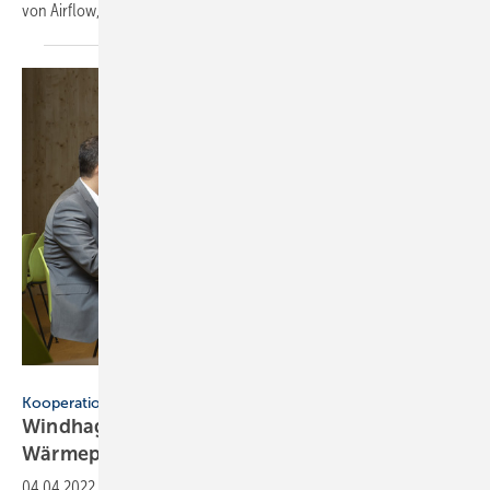
von Airflow, Systemair, Windhager, Kludi und
Taconova.
Windhager Zentralheizung
Kooperation
Windhager und M-TEC produzieren gemeinsam
Wärmepumpen
04.04.2022
-
Windhager und M-TEC produzieren künftig gemeinsam