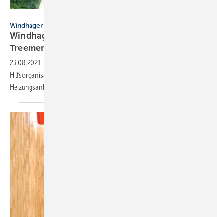
Windhager Zentralheizung GmbH, Gersthofen
Windhager
Windhager unterstützt Baumpflanzaktion bei
Treemer
23.08.2021
-
Zum 100-jährigen Jubiläum unterstützt Windhager die
Hilfsorganisation Treemer. Für jeden verkauften Kessel spendete der
Heizungsanbieter im Juli je 5
Bäume.