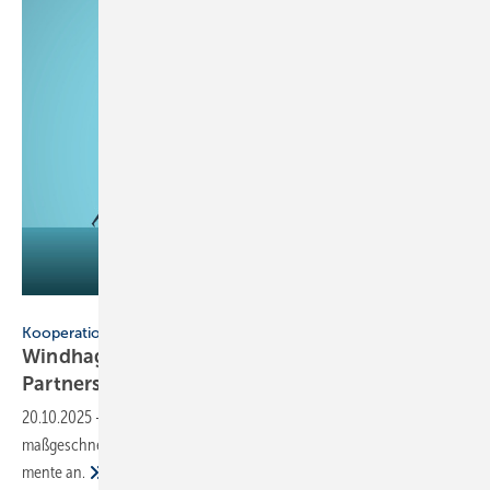
jozefmicic - stock.adobe.com
Kooperation
Windhager und Helio­therm gehen strate­gische
Partner­schaft
ein
20.10.2025
-
Windhager und Helio­therm bieten künftig gemein­sam
maß­ge­schneiderte Heiz- und Ener­gie­lösun­gen für alle Kunden­seg­
mente
an.