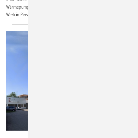
Wärmepumpen. Mitte 2023 sollen die ersten Wärmepumpen ein neues
Werk in Pinsdorf
verlassen.
Windhager