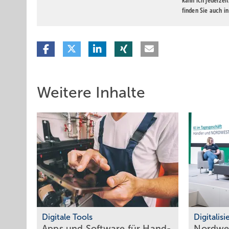
kann ich jederzei
finden Sie auch i
Weitere Inhalte
Digitale Tools
Digitalis
Apps und Soft­ware für Hand­
Nordwes