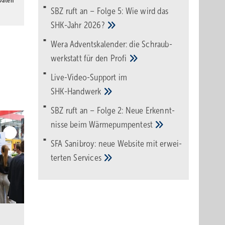
 Daten
SBZ ruft an – Folge 5: Wie wird das
SHK-Jahr
2026?
Wera Adventskalender: die Schraub­
werk­statt für den
Pro­fi
Live-Video-Support im
SHK-Handwerk
SBZ ruft an – Folge 2: Neue Erkennt­
nisse beim
Wärme­pumpen­test
SFA Sanibroy: neue Web­site mit erwei­
terten
Services