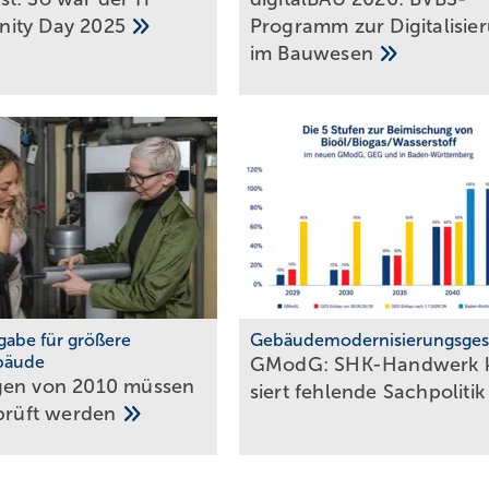
ity Day
2025
Programm zur Digi­ta­li­sie
im
Bau­wesen
abe für größere
Gebäudemodernisierungsges
bäude
GModG: SHK-Handwerk kr
gen von 2010 müssen
siert feh­lende
Sach­politi
prüft
werden