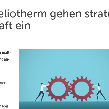
lio­therm gehen strat
aft ein
m maß­
unden­
inen.
hager