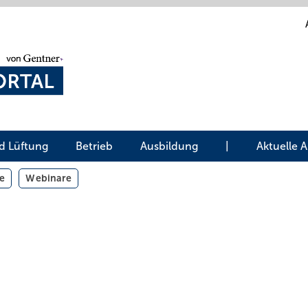
d Lüftung
Betrieb
Ausbildung
|
Aktuelle 
e
Webinare