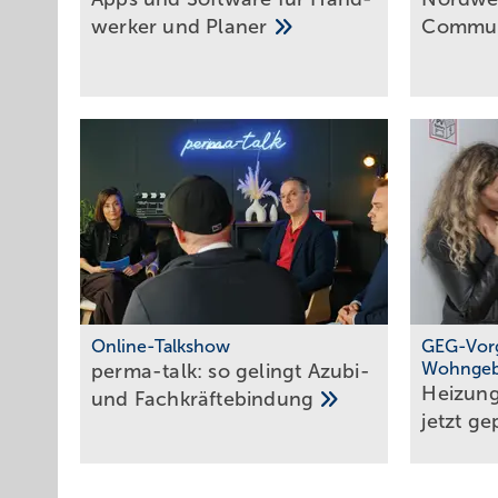
werker und
Planer
Commun
Online-Talkshow
GEG-Vorg
Wohnge
perma-talk: so gelingt Azubi-
Heizun
und
Fach­kräf­te­bin­dung
jetzt ge