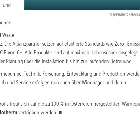
- und
n
jozefmicic - stoc
munen.
d Waste
 Die Allianzpartner setzen auf etablierte Standards wie Zero- Emiss
P von 6+. Alle Produkte sind auf maximale Lebensdauer ausgelegt.
r Planung über die Installation bis hin zur laufenden Betreuung.
ärmepumpe: Technik, Forschung, Entwicklung und Produktion werd
rieb und Service erfolgen nun auch über Windhager und deren
fis freut sich auf die zu 100 % in Österreich hergestellten Wärme
iotherm
vertrieben werden. ■