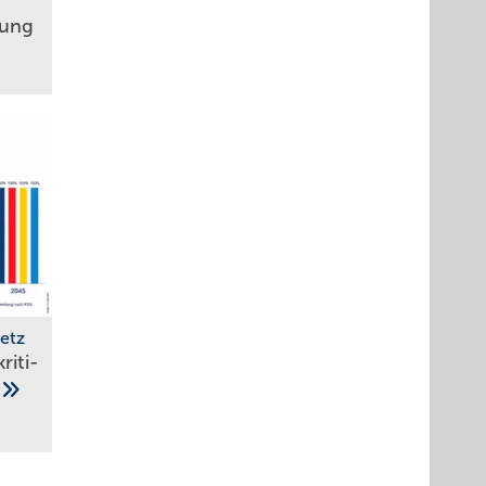
­rung
etz
iti­
k