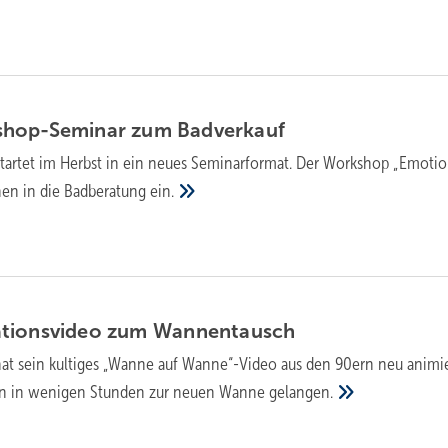
shop-Semi­nar zum
Bad­ver­kauf
tartet im Herbst in ein neues Seminarformat. Der Workshop „Emotion
nen in die Badberatung
ein.
tions­video zum
Wannen­tausch
at sein kultiges „Wanne auf Wanne“-Video aus den 90ern neu animie
en in wenigen Stunden zur neuen Wanne
gelangen.