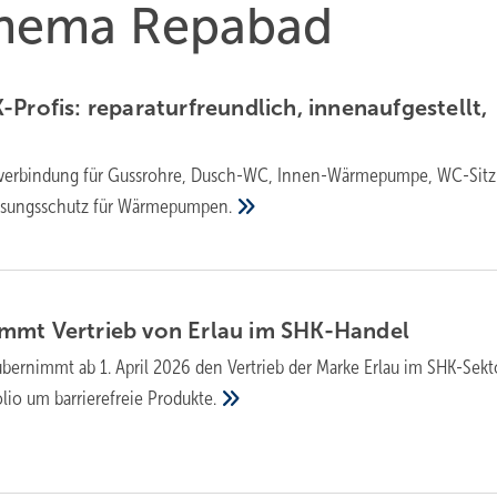
 Thema Repabad
ofis: re­pa­ra­tur­freund­lich, in­nen­auf­ge­stellt,
rverbindung für Gussrohre, Dusch-WC, Innen-Wärmepumpe, WC-Sitz
isungsschutz für
Wärmepumpen.
mt Ver­trieb von Er­lau im
SHK-Han­del
bernimmt ab 1. April 2026 den Vertrieb der Marke Erlau im SHK-Sekt
olio um barrierefreie
Produkte.