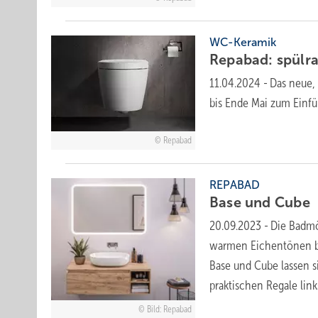
WC-Keramik
Repabad: spül­r
11.04.2024
-
Das neue,
bis Ende Mai zum
Einfü
Repabad
REPABAD
Base und
Cube
20.09.2023
-
Die Badmö
warmen Eichentönen bi
Base und Cube lassen 
praktischen Regale lin
Bild: Repabad