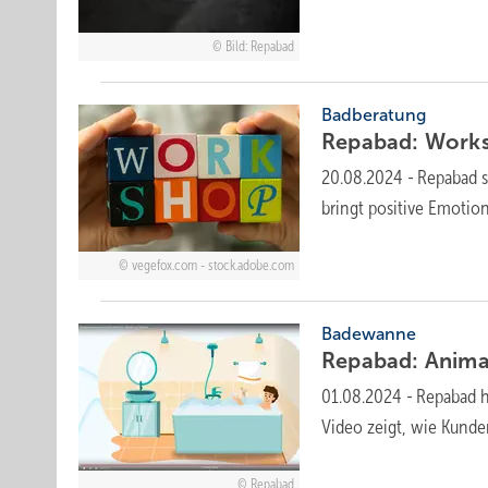
Bild: Repabad
Badberatung
Repabad: Work­
20.08.2024
-
Repabad s
bringt positive Emotio
vegefox.com - stock.adobe.com
Badewanne
Repabad: Anima
01.08.2024
-
Repabad h
Video zeigt, wie Kund
Repabad