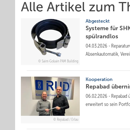
Alle Artikel zum
Abgesteckt
Systeme für SHK-Pr
spül­rand­los
04.03.2026
-
Reparatu
Absenkautomatik, Vere
Saint-Gobain PAM Building
Kooperation
Repabad übernim
06.02.2026
-
Repabad ü
erweitert so sein Portf
Repabad / Erlau