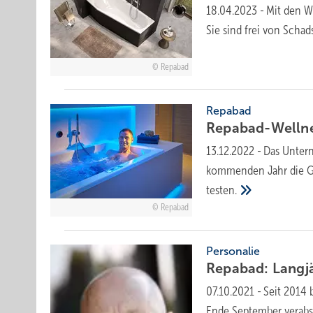
18.04.2023
-
Mit den W
Sie sind frei von Schad
Repabad
Repabad
Repabad-Welln
13.12.2022
-
Das Untern
kommenden Jahr die Gel
testen.
Repabad
Personalie
Repabad: Langjä
07.10.2021
-
Seit 2014 
Ende September verab