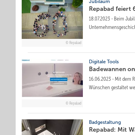
Jubiläum
Repabad feiert 
18.07.2023
-
Beim Jubil
Unternehmensgeschicht
Repabad
Digitale Tools
Badewannen on
16.06.2023
-
Mit dem R
Wünschen gestaltet wer
Repabad
Badgestaltung
Repabad: Mit W