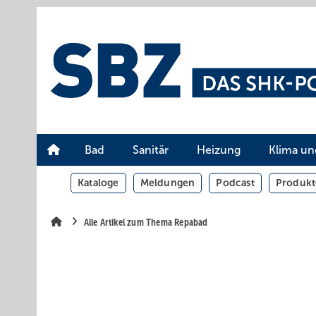
Springe
Springe
Springe
auf
auf
auf
Hauptinhalt
Hauptmenü
SiteSearch
Bad
Sanitär
Heizung
Klima un
Kataloge
Meldungen
Podcast
Produkt
Alle Artikel zum Thema Repabad