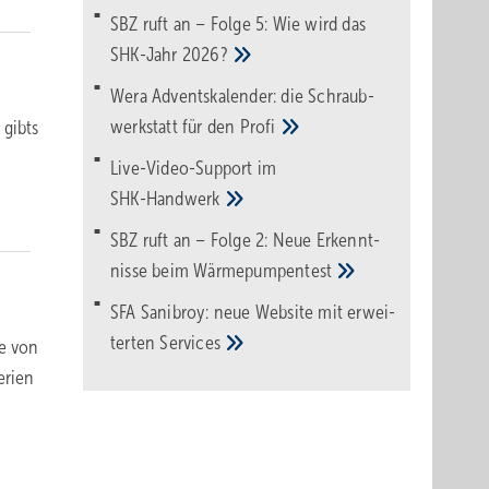
SBZ ruft an – Folge 5: Wie wird das
SHK-Jahr
2026?
Wera Adventskalender: die Schraub­
werk­statt für den
Pro­fi
 gibts
Live-Video-Support im
SHK-Handwerk
SBZ ruft an – Folge 2: Neue Erkennt­
nisse beim
Wärme­pumpen­test
SFA Sanibroy: neue Web­site mit erwei­
terten
Services
ie von
erien