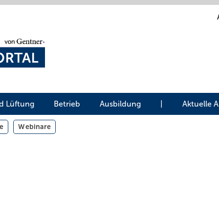
d Lüftung
Betrieb
Ausbildung
|
Aktuelle 
e
Webinare