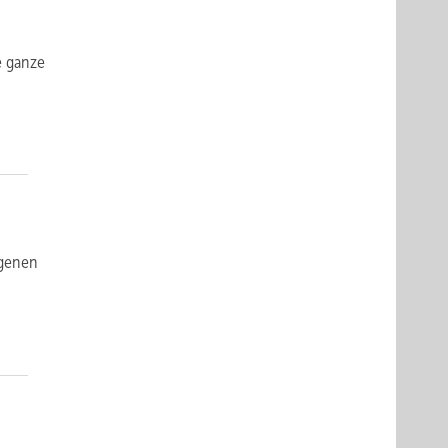
e ganze
igenen