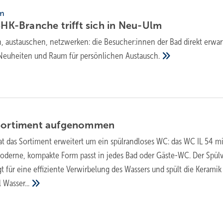
lm
SHK-Branche trifft sich in
Neu-Ulm
 austauschen, netzwerken: die Besu­cher:in­nen der Bad direkt erwar
 Neu­heiten und Raum für persön­lichen
Aus­tausch.
Sortiment
aufgenommen
t das Sortiment erweitert um ein spülrandloses WC: das WC IL 54 mi
moderne, kompakte Form passt in jedes Bad oder Gäste-WC. Der Spül
t für eine effiziente Verwirbelung des Wassers und spült die Keramik
l
Wasser...