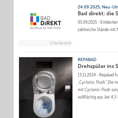
24.09.2025, Neu-U
Bad direkt: die 
05.09.2025
-
Entdecken,
zahl­reiche Stände mit
Das Bad direkt
REPABAD
Drehspüler ins 
13.11.2024
-
Repabad ha
„Cyclonic Flush“. Die 
mit Cyclonic Flush sorg
vollflächig aus, bei 4,5 