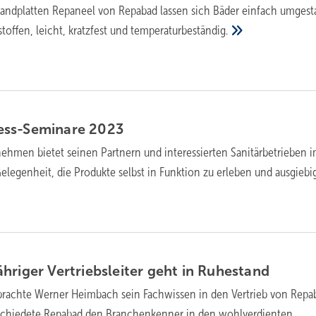
andplatten Repaneel von Repabad lassen sich Bäder einfach umgesta
stoffen, leicht, kratzfest und
temperaturbeständig.
ess-Seminare
2023
ehmen bietet seinen Partnern und interessierten Sanitärbetrieben 
egenheit, die Produkte selbst in Funktion zu erleben und ausgiebi
hriger Vertriebsleiter geht in
Ruhestand
brachte Werner Heimbach sein Fachwissen in den Vertrieb von Repab
schiedete Repabad den Branchenkenner in den wohlverdienten