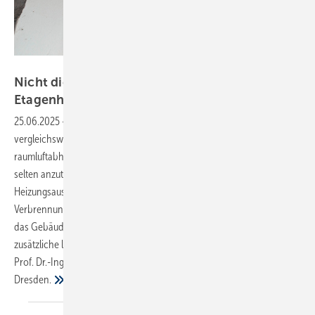
AdobeStock
N icht die Lüftu ng beim Ersatz von
Etagenheizungen
vergessen!
25.06.2025
-
Feuchteschäden und Schimmelpilzbefall sind in
vergleichsweise undichten Bestandsgebäuden durch den Einsatz von
raumluftabhängigen Feuerstätten, wie Gas-Etagenheizungen, eher
selten anzutreffen. Erfolgt jedoch im Zuge einer Sanierung ein
Heizungsaustausch, entfällt in aller Regel die Nachströmung der
Verbrennungsluft. Werden zusätzlich die Fenster ausgetauscht, wird
das Gebäude außerdem ­deutlich dichter. Warum dann häufig eine
zusätzliche lüftungstechnische Maßnahme erforderlich ist, erläutern
Prof. Dr.-Ing. Thomas Hartmann und Dr.-Ing. Anne Hartmann vom ITG
Dresden.