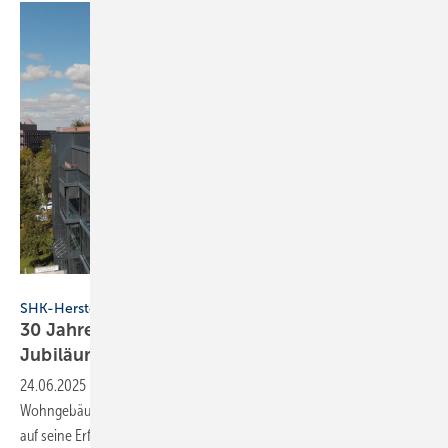
Pluggit
SHK-Hersteller
30 Jahre Pluggit: Lüf­tungs­spe­zia­list fei­ert
Ju­bi­lä­um
24.06.2025
-
Seit 1995 entwickelt Pluggit Lüftungslösungen für
Wohngebäude. Zum 30-jährigen Bestehen blickt das Unternehmen
auf seine Erfolgsgeschichte
zurück.