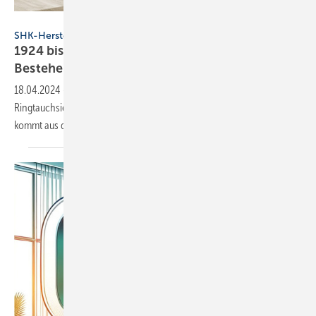
Stiebel Eltron
SHK-Hersteller
1924 bis 2024: Stiebel Eltron feiert 100-jähriges
Bestehen
18.04.2024
-
Gestartet ist Stiebel Eltron 1924 mit der Erfindung des
Ringtauchsieders. Die Jubiläumsaktion zum 100-jährigen Bestehen
kommt aus der
Lüftungstechnik.