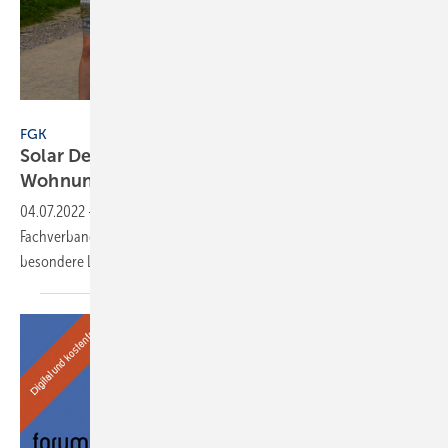
FGK
FGK
Solar Decathlon: Sonderpreis für
Wohnungslüftung
vergeben
04.07.2022
-
Im Rahmen des Solar Decathlons vergab der
Fachverband Gebäude-Klima den Indoor Air Quality Award für
besondere Leistungen im Bereich
Wohnungslüftung.