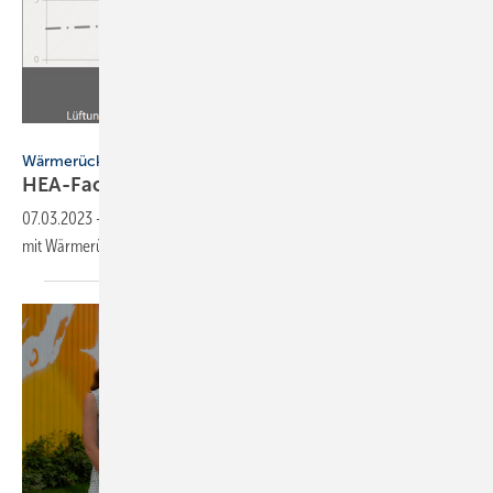
HEA
Wärmerückgewinnung
HEA-Fachinformation zu
Wohnungslüftungen
07.03.2023
-
Die Broschüre dient als Hilfestellung, um Lüftungsanlagen
mit Wärmerückgewinnung energetisch korrekt zu
bilanzieren.