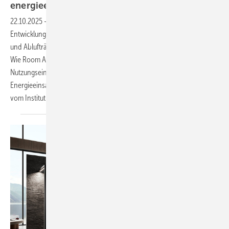
energieeffizient
22.10.2025
-
Die kontrollierte Wohnraumlüftung steht vor einem
Entwicklungsschritt mit einem System, das ohne Festlegung von Zu-
und Ablufträumen einen bedarfsgerechten Luftaustausch ermöglicht:
Wie Room Air Volume-Control (RAV-Control) in allen Räumen einer
Nutzungs­einheit eingesetzt werden kann und zur Optimierung des
Energieeinsatzes beiträgt, erläutert ­Prof. Dr.-Ing. Thomas Hartmann
vom Institut für Technische Gebäudeausrüstung
Dresden.