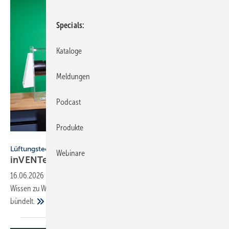
Specials
Kataloge
Meldungen
Podcast
Produkte
inVENTer / www.fotograf-thueringen.de
Lüftungstechnik
Webinare
inVENTer mit neuer
On­line-Me­dia­thek
16.06.2026
-
inVENTer hat eine Online-Mediathek veröffentlicht, die
Wissen zu Wohnungslüftung, Normen und praktischen Anwendungen
bündelt.