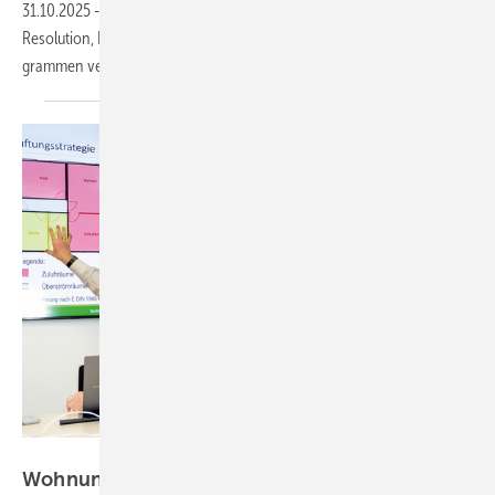
31.10.2025
-
Expertinnen und Exper­ten aus DACH for­dern in ei­ner
Reso­lu­tion, Innen­raum­luft­qua­li­tät in Bau­vor­schrif­ten und För­der­pro­
grammen ver­bind­lich
fest­zu­schrei­ben.
Bild: Systemair
Wohnungslüftung bedarfsgerecht und