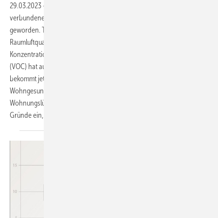
29.03.2023
-
Mit den sinkenden Inzidenzen und den damit
verbundenen Lockerungen ist es auch um die Lüftung etwas stiller
geworden. Trotzdem ist das Bewusstsein für eine hohe
Raumluftqualität in den Köpfen der Endkunden geschaffen. Die
Konzentration von CO
und flüchtigen organischen Verbindungen
2
(VOC) hat auch schon vor der Coronapandemie eine Rolle gespielt,
bekommt jetzt aber deutlich mehr Aufmerksamkeit. Für Heiko Braun ist
Wohngesundheit daher das zentrale Argument für den Einsatz der
Wohnungslüftung. Im Gespräch mit der SBZ geht er näher auf die
Gründe ein, lässt aber auch andere Trends nicht außen
vor.