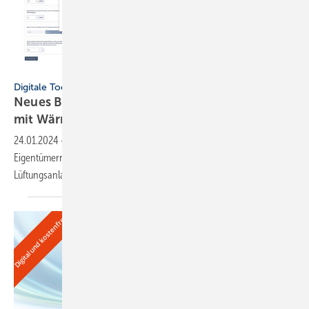
HEA / VdZ
Digitale Tools
Neues Beratungs-Tool zu Wohnungs­lüftungen
mit
Wärme­rück­ge­winnung
24.01.2024
-
Der WärmerückgewinnerCheck von HEA und VdZ hilft
Eigentümern, Sanierern und Bauherren zu ermitteln, ob eine
Lüftungsanlage für ihr Gebäude geeignet
ist.