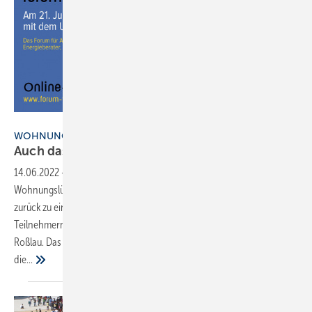
Bild: HEA
WOHNUNGSLÜFTUNG
Auch das 11. Forum bleibt
digital
14.06.2022
-
Nach der Online-Premiere für das Forum
Wohnungslüftung im ­vergangenen Jahr wollten die Veranstalter
zurück zu einem Branchentreff in Präsenz mit möglichst vielen
Teilnehmern am Sitz des Umweltbundesamtes (UBA) in Dessau-
Roßlau. Das ließ sich nicht realisieren. Dennoch: Interessierten steht
die...