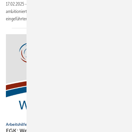
17.02.2025
-
Der VfW fordert die Politik auf, die EU-Gebäuderichtlinie
ambitioniert umzusetzen, besonders mit Blick auf die 2024
eingeführten Verweise zur
Innenraumluft.
FGK
Arbeitshilfe
FGK: Wegweiser durch die Klima- und