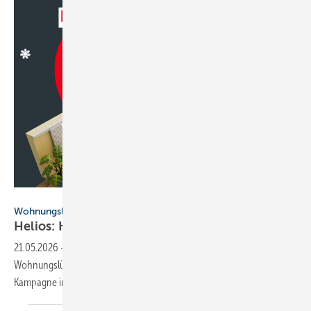
Helios Ventilatoren / suriya - stock.adobe.com
Wohnungslüftung
Helios: KWL EC 70-Funk­tio­nen per
Vi­deo­spiel
21.05.2026
-
Helios Ventilatoren präsentiert sein dezentrales
Wohnungslüftungsgerät KWL EC 70 mit einer neuen, interaktiven
Kampagne im
Videospiel-Stil.