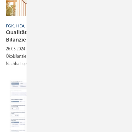
Erzeugt mit DALL-E durch M. Löschhorn / Online-Redaktion
FGK, HEA, VfW
Qualitätssiegel Nachhaltiges Gebäude: klaren
Bilanzierungsrahmen
schaffen
26.03.2024
-
Mitte 2024 sollen repräsentative Datensätze für die
Ökobilanzierung der Wohnungslüftung nach dem Qualitätssiegel
Nachhaltiges Gebäude (QNG)
vorliegen.