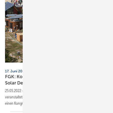
Stefano Paltera/US Dept. of Energy Solar Decathlon
17. Juni 2022, Wuppertal
FGK: Kongress zur Wohnungslüftung beim
Solar Decathlon
Europe
25.05.2022
-
Im Rahmen des Solar Decathlon Europe in Wuppertal
veranstaltet der Fachverband Gebäude-Klima e. V. (FGK) am 17. Juni
einen Kongress zum Thema
Wohnungslüftung.