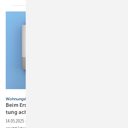
Getty Images/urfinguss
Wohnungslüftung
Beim Ersatz von Etagen­hei­zungen auf die Lüf­
tung
achten
14.05.2025
-
Wird eine Etagen­heizung durch eine zentrale Anlage