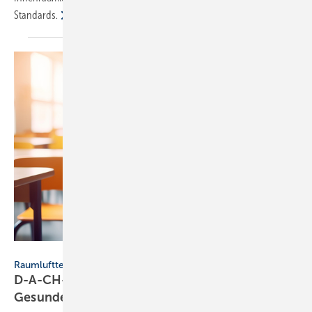
Standards.
Fokasu Art – stock.adobe.com
Raumlufttechnik
D-A-CH-Komfortlüftung fordert
Gesunde-Raumluft-Standard