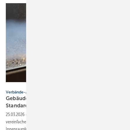
olga_sova - stock.adobe.com
Verbände-Appell
Gebäudetyp E: Raum­luft­qua­li­tät er­for­dert kla­re
Stan­dards
25.03.2026
-
Der geplante Gebäudetyp E soll das Bauen
vereinfachen. Verbände warnen davor, dass dies nicht zulasten der
Innenraumluftqualität gehen darf und fordern verlässliche