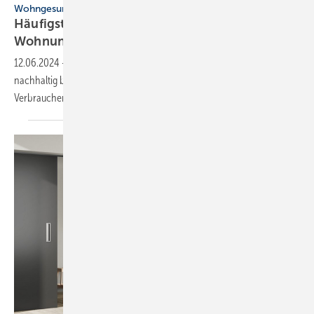
Wohngesundheit
Häufigste Irrtümer bei Schimmel in der
Wohnung
12.06.2024
-
Darüber, wie Schimmelbefall entsteht und wie man ihn
nachhaltig bekämpft, kursieren viele falsche Annahmen. Die
Verbraucherzentrale NRW korrigiert die gängigsten.