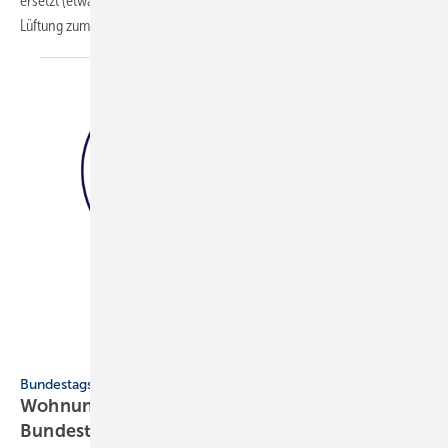
ersetzt (etwa eine Wärme­pumpe), sollte geprüft werden, ob eine
Lüftung zum Feuchte­schutz nötig
ist.
Iuliia - stock.adobe.com
Bundestagswahl 2025
Wohnungslüftung: Positionen des VfW zur
Bundestagswahl