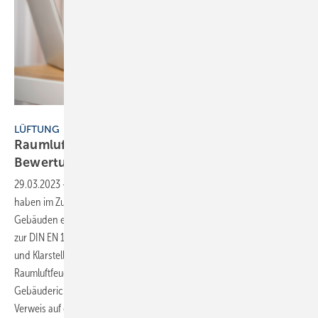
Bild: Girts - stock.adobe.com
LÜFTUNG
Raumluftqualität und energetische
Bewertung
29.03.2023
-
Die Raumluftqualität und die thermische Behaglichkeit
haben im Zusammenhang mit der energetischen Bewertung von
Gebäuden einen höheren Stellenwert erhalten: Der nationale Anhang
zur DIN EN 16798-1 [1] enthält wesentliche nationale Ergänzungen
und Klarstellungen zur Europäischen Norm, insbesondere auch zur
Raumluftfeuchtigkeit. In den Entwurf zur Überarbeitung der EU-
Gebäuderichtlinie EPDB vom Dezember 2021 wurde ein direkter
Verweis auf die DIN EN 16798-1 aufgenommen. Damit werden Aspekte