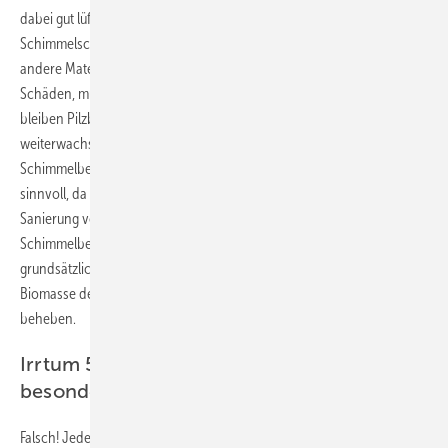
dabei gut lüften und Zündquellen fernhalten. Ist der
Schimmelschaden schon älter und bereits tiefer in den Putz oder
andere Materialien eingedrungen oder handelt es sich um größere
Schäden, müssen diese durch Fachleute beseitigt werden, sonst
bleiben Pilzbestandteile bestehen und können später wieder
weiterwachsen oder die Raumluft belasten. Die Behandlung mit
Schimmelbekämpfungsmitteln nur auf der Oberfläche ist hier wenig
sinnvoll, da die Chemikalien die Raumluft belasten können. Bei der
Sanierung von Schimmelschäden in der Wohnung ist der Einsatz von
Schimmelbekämpfungsmitteln und Antischimmelprodukten
grundsätzlich nicht notwendig, denn diese können weder die
Biomasse des Schimmels beseitigen noch die Schadensursache
beheben.
Irrtum 5: Schwarzer Schimmel ist
besonders gefährlich
Falsch! Jede Art von Schimmel kann die Gesundheit beinträchtigen.