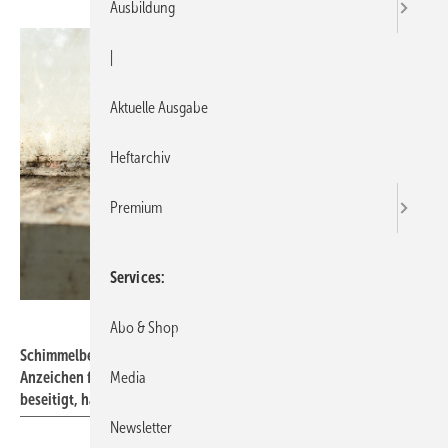
Ausbildung
|
Aktuelle Ausgabe
Heftarchiv
Premium
Services
VZ NRW / adpic
Abo & Shop
Schimmelbefall , wie hier am Fensterrahmen, ist häufig ein
Anzeichen für das Vorhandensein von Wärmebrücken. Sind sie
Media
beseitigt, hat der Pilz kaum noch eine Chance, sich festzusetzen.
Newsletter