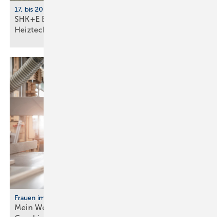
17. bis 20. März 2026, Messe Essen
SHK+E Essen 2026: Sanitär-, Wasser-, Luft- und
Heiztechnik
Frauen im Handwerk
Mein Weg ins Handwerk: Vier Frau­en er­zäh­len ihre