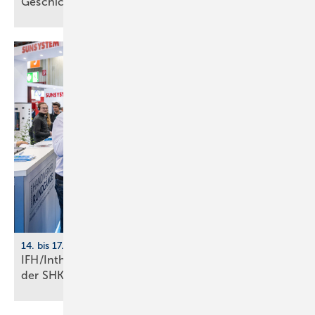
Ge­schich­te
14. bis 17. April 2026, Nürnberg
IFH/Intherm: 400+ Aus­stel­ler zei­gen die Zu­kunft
der
SHK-Branche