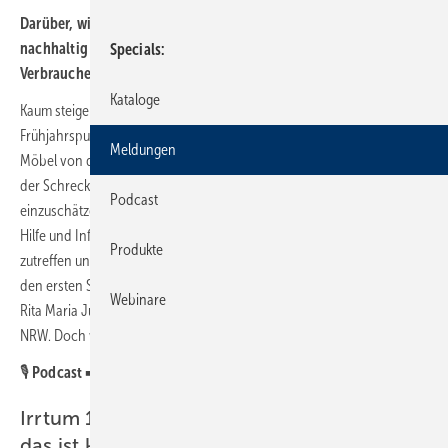
Darüber, wie Schimmelbefall entsteht und wie man ihn
nachhaltig bekämpft, kursieren viele falsche Annahmen. Die
Specials
Verbraucherzentrale NRW korrigiert die gängigsten.
Kataloge
Kaum steigen die Temperaturen, steht bei den meisten der
Frühjahrsputz an. Doch nicht selten werden beim Abrücken der
Meldungen
Möbel von der Wand unschöne Schimmelflecken entdeckt. Dann ist
der Schreck oft groß und die Frage steht im Raum, wie der Schaden
Podcast
einzuschätzen und zu beseitigen ist. „Leider sind bei der Suche nach
Hilfe und Information oft Aussagen zu finden, die nicht immer
Produkte
zutreffen und die Problematik meist verschlimmern. Daher gilt es, bei
den ersten Schimmelanzeichen schnell und richtig zu handeln“, sagt
Webinare
Rita Maria Jünnemann, Fachexpertin von der Verbraucherzentrale
NRW. Doch was sind die gängigsten Irrtümer?
🎙️
Podcast
➡️
Diese Irrtümer verschlimmern das Problem!
Irrtum 1: Das sind doch nur Stockflecken,
das ist kein Schimmel