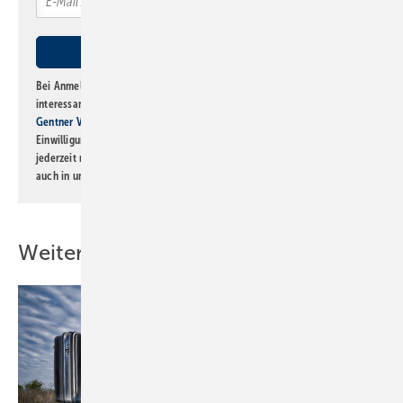
Bei Anmeldung zu diesem Newsletter bin ich damit einverstanden, über
interessante Verlags- und Online-Angebote
der Marken der Alfons W.
Gentner Verlag GmbH & Co. KG
informiert zu werden. Diese
Einwilligung kann ich jederzeit widerrufen und eine Abmeldung ist
jederzeit möglich. Informationen zum Umgang mit Daten finden Sie
auch in unserer
Datenschutzerklärung
.
Weitere Inhalte