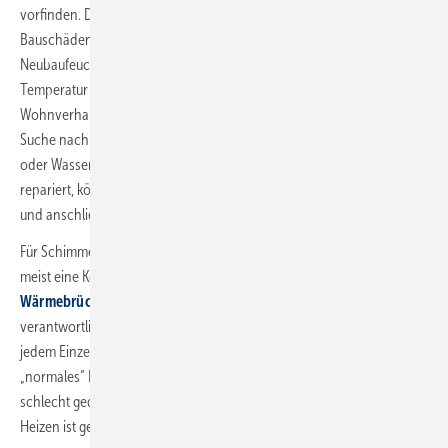
vorfinden. Diese Feuchtigkeit kann aber mehrere Ursachen haben:
Bauschäden, Sturmschäden, Hochwasser, undichte Wasserleitungen,
Neubaufeuchte, Wärmebrücken, keine Heizung, zu niedrige
Temperatur oder zu viel Feuchtigkeit in der Luft durch das
Wohnverhalten (Duschen, Kochen, Waschen, wenig Lüften). Bei der
Suche nach Feuchtigkeitsquellen muss zuerst nach möglichen Bau-
oder Wasserschäden geforscht werden. Sind diese beseitigt und
repariert, können die von Schimmel befallenen Materialien entfernt
und anschließend die betroffenen Bauteile getrocknet werden.
Für Schimmelschäden durch hohe Luftfeuchtigkeit in den Räumen ist
meist eine Kombination aus
schlecht gedämmten Gebäuden,
Wärmebrücken und nicht ausreichendem Heizen und Lüften
verantwortlich. Das macht die Ursachensuche schwierig und muss in
jedem Einzelfall bewertet werden. Nicht immer lässt sich durch ein
„normales“ Heiz- und Lüftungsverhalten Schimmel in alten und
schlecht gedämmten Gebäuden vermeiden – und übermäßiges
Heizen ist genauso unzumutbar wie ein dauerhaftes Lüften.