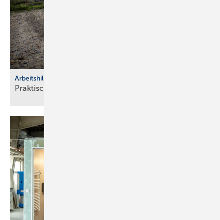
Arbeitshilfen
Praktische Hilfs­mittel für
Hand­werker