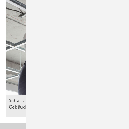
Schallsch utz als Schlüssel zu höherem Komfort in
Gebäuden