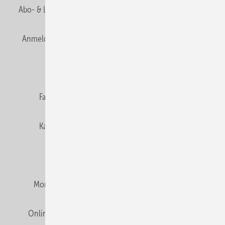
Abo- & Leserservice
AGB
Alle Inhalte chronologisch
Anmelden
Anmeldung & Registrierung
Newsletter
Datenschutz
E-Paper
Editor's choice
Fachbeiträge
Gentner Verlag
Impressum
Karriere bei Gentner
Team
Mediaservice
Mitgliedschaften und Engagement
Montagezeiten Heizung
Montagezeiten Sanitär
Online Mediadaten
Privacy Manager
RSS-Feed