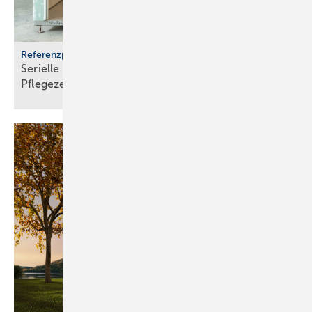
Referenzprojekt Geberit
Serielle Badfertigung im Pful­len­dor­fer
Pfle­ge­zen­trum