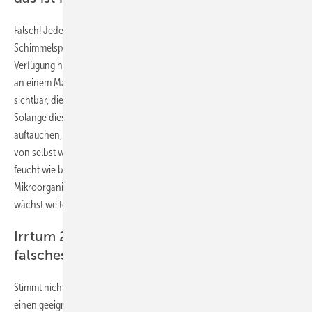
Falsch! Jeder Schimmelbelag fängt mal klein an: Wenn
Schimmelsporen einen Nährboden und ausreichend Feuchtigkeit zur
Verfügung haben, können Pilze wachsen. Das beginnt zuerst in und
an einem Material, dann werden kleine Flecken und Verfärbungen
sichtbar, die ersten Anzeichen des sogenannten „Fruchtkörpers“.
Solange diese nur auf der Oberfläche der Wand oder Tapete
auftauchen, lassen sie sich schnell entfernen. Die Flecken gehen nicht
von selbst wieder weg – ganz im Gegenteil: Bleibt es an den Stellen so
feucht wie bisher, wird der Schaden größer, es kommen weitere
Mikroorganismen (Bakterien, Milben etc.) dazu und der Schimmel
wächst weiter in das Material.
Irrtum 2: Schimmel entsteht nur durch
falsches Lüften
Stimmt nicht! Schimmel in Wohngebäuden entsteht da, wo Pilzsporen
einen geeigneten Nährboden und ausreichend Feuchtigkeit