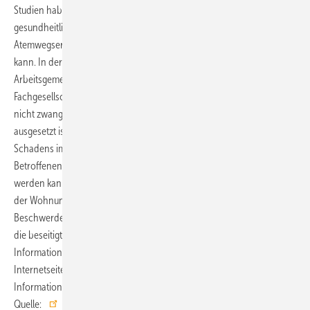
Studien haben gezeigt, dass Schimmel in Wohnungen auf Dauer
gesundheitliche Beschwerden wie zum Beispiel
Atemwegserkrankungen auslösen oder Erkrankungen verstärken
kann. In der aktuellen
Schimmelpilz-Leitlinie
hat die
Arbeitsgemeinschaft der Wissenschaftlichen Medizinischen
Fachgesellschaften (AWMF) festgehalten, dass diese Wirkungen aber
nicht zwangsläufig bei jeder Person auftreten, die Schimmel
ausgesetzt ist. Das gesundheitliche Risiko ist neben der Größe des
Schadens immer auch vom gesundheitlichen Zustand der
Betroffenen abhängig, der wiederum nur von ärztlicher Seite bewertet
werden kann. Es kann kein Nachweis erfolgen, dass der Schimmel in
der Wohnung unmittelbar für die persönlichen gesundheitlichen
Beschwerden verantwortlich ist. Schimmel ist immer eine Belastung,
die beseitigt werden muss – egal welche Farbe er hat. Weitere
Informationen und Links finden sich auf der betreffenden
Internetseite der Verbraucherzentrale NRW und auf der
Informationsplattform
Schimmelnetzwerk NRW
. ■
Quelle:
Verbraucherzentrale NRW
/ ab