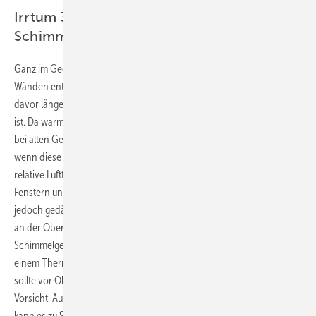
Irrtum 3: Wärmedämmung führt zu
Schimmel
Ganz im Gegenteil:
Dämmung
dämmt den Schimmel! Schimmel an
Wänden entsteht, wenn die Oberflächen feucht werden, weil die Luft
davor längere Zeit zu 70 Prozent oder mehr mit Wasserdampf gefüllt
ist. Da warme Luft mehr Wasser aufnehmen kann als kalte, besteht oft
bei alten Gebäuden an Wandecken oder an Fenstern Schimmelgefahr,
wenn diese Stellen sehr kalt sind. Kühlt die Luft dort ab, steigt die
relative Luftfeuchte und manchmal auch so hoch, dass Tauwasser auf
Fenstern und Wänden erkennbar oder fühlbar ist. Wenn die Wand
jedoch gedämmt und Fenster gut abgedichtet sind, ist die Temperatur
an der Oberfläche nicht viel niedriger als in der Raumluft und die
Schimmelgefahr sinkt. Temperatur und Feuchtigkeit lassen sich gut mit
einem Thermo-Hygrometer kontrollieren. Die relative Luftfeuchtigkeit
sollte vor Oberflächen nicht zu lange über 50 Prozent liegen. Aber
Vorsicht: Auch in gedämmten und gut abgedichteten Wohnungen
kann es zu Schimmel kommen, wenn nicht täglich mehrmals gelüftet