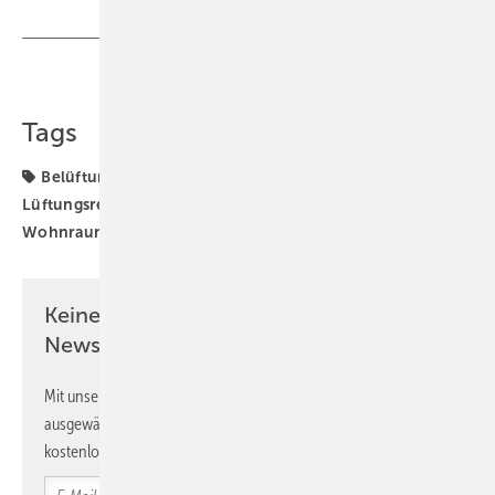
Teilen
Link kopieren
Tags
Belüftung
Dämmung
Fensterlüftung
Lüftung
Lüftungsregeln
Sanierung
Wand
Wohnraumlüftung
Wohnungslüftung
Keine Zeit? Kein Problem mit dem SBZ
Newsletter!
Mit unserem Newsletter erhalten Sie regelmäßig von uns
ausgewählte Informationen und Neuigkeiten, gebündelt und
kostenlos direkt ins Postfach.