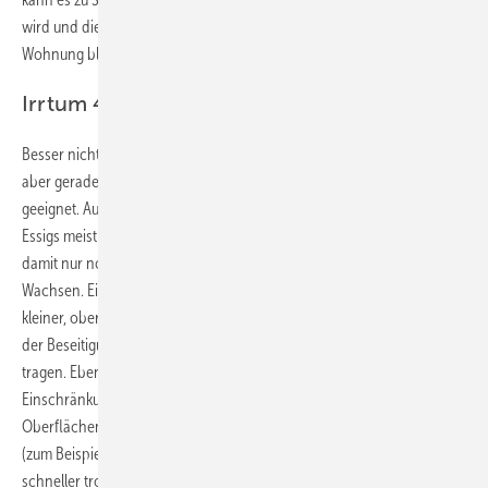
wird und die Feuchtigkeit vom Kochen, Waschen oder Duschen in der
Wohnung bleibt.
Irrtum 4: Gegen Schimmel hilft Essig
Besser nicht! Essig dient zwar für viele Zwecke als altes Hausmittel,
aber gerade für das Abwischen von Schimmel auf Wänden ist er nicht
geeignet. Auf den mineralischen Putzoberflächen wird die Säure des
Essigs meist neutralisiert – und letztlich bekommen Schimmelpilze
damit nur noch mehr Wasser und ein zusätzliches Nährsubstrat zum
Wachsen. Ein normaler Haushaltsreiniger tut es auch, wenn ein
kleiner, oberflächiger Schimmelbefall selbst beseitigt werden soll. Bei
der Beseitigung empfiehlt es sich, Handschuhe und Mundschutz zu
tragen. Ebenfalls sollten nur Menschen ohne gesundheitliche
Einschränkungen die Maßnahmen durchführen. Bei porösen
Oberflächen wie Putz kann eine 70- bis 80-prozentige Alkohollösung
(zum Beispiel verdünnter Brennspiritus) genutzt werden, da diese
schneller trocknet. Doch Vorsicht: Wegen der Entzündungsgefahr