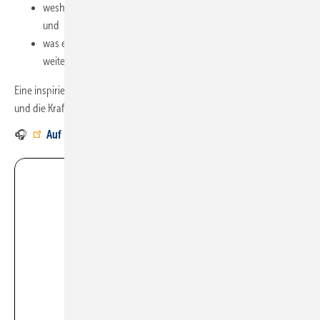
weshalb Teamarbeit und Respekt zentrale Erfolgsfaktoren sind
und
was es braucht, um das Handwerk nachhaltig
weiterzuentwickeln.
Eine inspirierende Folge über modernes Unternehmertum, klare Werte
und die Kraft guter Ideen im SHK-Handwerk.
🎧
Auf Podigee anhören