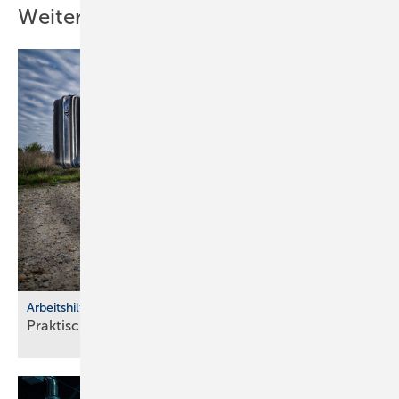
Weitere Inhalte
Arbeitshilfen
Praktische Hilfs­mittel für
Hand­werker