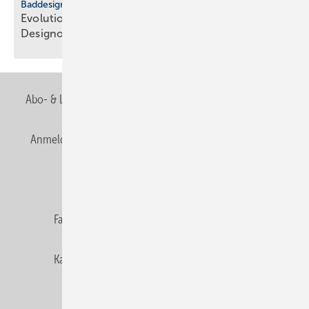
Baddesign
Evolution des Ba­de­zim­mers: Vom Zweck­raum zum
De­sign­ob­jekt
Abo- & Leserservice
AGB
Alle Inhalte chronologisch
Anmelden
Anmeldung & Registrierung
Newsletter
Datenschutz
E-Paper
Editor's choice
Fachbeiträge
Gentner Verlag
Impressum
Karriere bei Gentner
Team
Mediaservice
Mitgliedschaften und Engagement