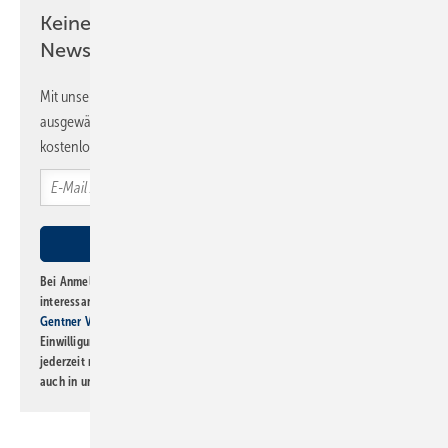
Keine Zeit? Kein Problem mit dem SBZ
Newsletter!
Mit unserem Newsletter erhalten Sie regelmäßig von uns
ausgewählte Informationen und Neuigkeiten, gebündelt und
kostenlos direkt ins Postfach.
Bei Anmeldung zu diesem Newsletter bin ich damit einverstanden, über
interessante Verlags- und Online-Angebote
der Marken der Alfons W.
Gentner Verlag GmbH & Co. KG
informiert zu werden. Diese
Einwilligung kann ich jederzeit widerrufen und eine Abmeldung ist
jederzeit möglich. Informationen zum Umgang mit Daten finden Sie
auch in unserer
Datenschutzerklärung
.