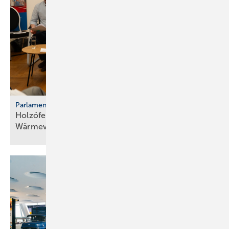
Parlamentarischer Kaminabend
Holzöfen als Resilienz­fak­tor der
Wärme­ver­sor­gung