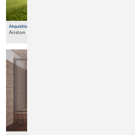
Akquisitionen
Ariston Group schließt Riello-Über­nah­me
ab