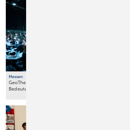
Messen
GeoTherm 2026: mehr Be­su­cher, stei­gen­de
Be­deu­tung