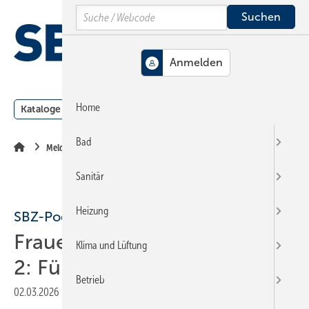
Springe
Springe
Springe
Search
auf
auf
auf
Hauptinhalt
Hauptmenü
SiteSearch
MENÜ
Home
Kataloge
Meldungen
Podcast
Produkte
Webin
Bad
Meldungen
Sanitär
Heizung
SBZ-Podcast
Frauen im Handwerk – Folge
Klima und Lüftung
2: Füh­rung auf Au­gen­hö­he
Betrieb
02.03.2026
|
Druckvorschau